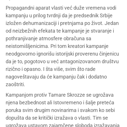
Propagandni aparat vlasti već duže vremena vodi
kampanju u prilog tvrdnji da je predsednik Srbije
izložen dehumanizaciji i pretnjama po život. Jedan
od neizbežnih efekata te kampanje je stvaranje i
pothranjivanje atmosfere obračuna sa
neistomišljenicima. Pri tom kreatori kampanje
neodgovorno ignorišu istorijski proverenu činjenicu
da je to, pogotovo u već antagonizovanom društvu
rizično i opasno. I šta više, svim što rade
nagoveštavaju da će kampanju čak i dodatno
zaoštriti.
Kampanjom protiv Tamare Skrozze se ugrožava
njena bezbednost ali Istovremeno i šalje preteća
poruka svim drugim novinarima i svakom ko sebi
dopušta da se kritički izražava o vlasti. Tim se
ugrožava ustavom zajamčene sloboda izražavanja