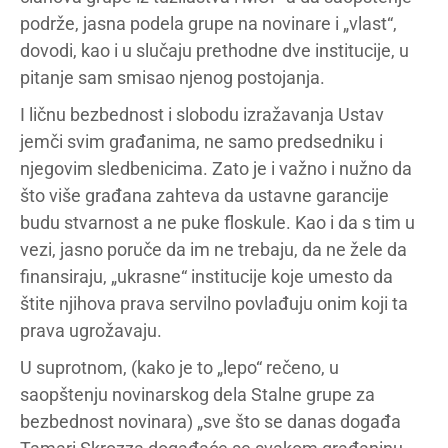
podrže, jasna podela grupe na novinare i „vlast“,
dovodi, kao i u slučaju prethodne dve institucije, u
pitanje sam smisao njenog postojanja.
I ličnu bezbednost i slobodu izražavanja Ustav
jemči svim građanima, ne samo predsedniku i
njegovim sledbenicima. Zato je i važno i nužno da
što više građana zahteva da ustavne garancije
budu stvarnost a ne puke floskule. Kao i da s tim u
vezi, jasno poruče da im ne trebaju, da ne žele da
finansiraju, „ukrasne“ institucije koje umesto da
štite njihova prava servilno povlađuju onim koji ta
prava ugrožavaju.
U suprotnom, (kako je to „lepo“ rečeno, u
saopštenju novinarskog dela Stalne grupe za
bezbednost novinara) „sve što se danas događa