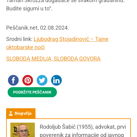
Tamari Skrozza događaće se svakom građaninu.
Budite sigurni u to“.
Peščanik.net, 02.08.2024.
Srodni link:
Ljubodrag Stojadinović – Tajne
oktobarske noći
SLOBODA MEDIJA, SLOBODA GOVORA
PODRŽITE PEŠČANIK
Biografija
Rodoljub Šabić (1955), advokat, prvi
poverenik za informacije od javnog