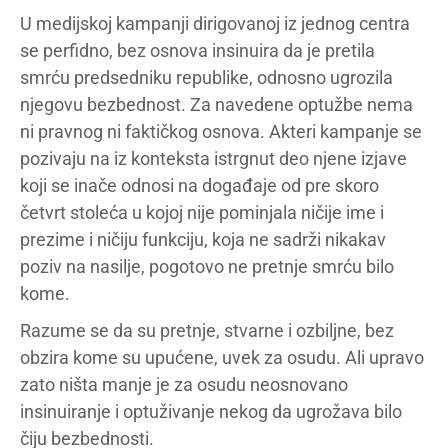
U medijskoj kampanji dirigovanoj iz jednog centra
se perfidno, bez osnova insinuira da je pretila
smrću predsedniku republike, odnosno ugrozila
njegovu bezbednost. Za navedene optužbe nema
ni pravnog ni faktičkog osnova. Akteri kampanje se
pozivaju na iz konteksta istrgnut deo njene izjave
koji se inače odnosi na događaje od pre skoro
četvrt stoleća u kojoj nije pominjala ničije ime i
prezime i ničiju funkciju, koja ne sadrži nikakav
poziv na nasilje, pogotovo ne pretnje smrću bilo
kome.
Razume se da su pretnje, stvarne i ozbiljne, bez
obzira kome su upućene, uvek za osudu. Ali upravo
zato ništa manje je za osudu neosnovano
insinuiranje i optuživanje nekog da ugrožava bilo
čiju bezbednosti.