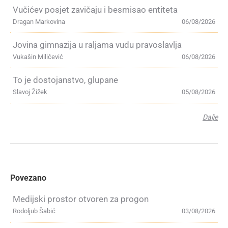
Vučićev posjet zavičaju i besmisao entiteta
Dragan Markovina
06/08/2026
Jovina gimnazija u raljama vudu pravoslavlja
Vukašin Milićević
06/08/2026
To je dostojanstvo, glupane
Slavoj Žižek
05/08/2026
Dalje
Povezano
Medijski prostor otvoren za progon
Rodoljub Šabić
03/08/2026