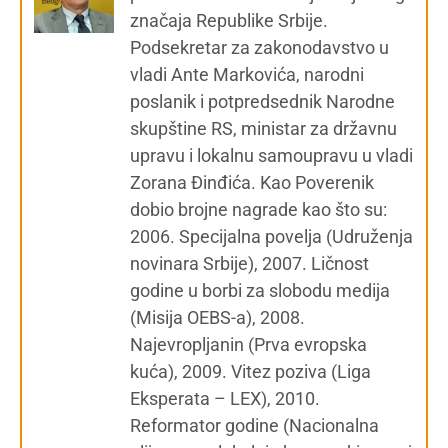
značaja Republike Srbije.
Podsekretar za zakonodavstvo u
vladi Ante Markovića, narodni
poslanik i potpredsednik Narodne
skupštine RS, ministar za državnu
upravu i lokalnu samoupravu u vladi
Zorana Đinđića. Kao Poverenik
dobio brojne nagrade kao što su:
2006. Specijalna povelja (Udruženja
novinara Srbije), 2007. Ličnost
godine u borbi za slobodu medija
(Misija OEBS-a), 2008.
Najevropljanin (Prva evropska
kuća), 2009. Vitez poziva (Liga
Eksperata – LEX), 2010.
Reformator godine (Nacionalna