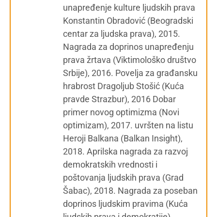
unapređenje kulture ljudskih prava
Konstantin Obradović (Beogradski
centar za ljudska prava), 2015.
Nagrada za doprinos unapređenju
prava žrtava (Viktimološko društvo
Srbije), 2016. Povelja za građansku
hrabrost Dragoljub Stošić (Kuća
pravde Strazbur), 2016 Dobar
primer novog optimizma (Novi
optimizam), 2017. uvršten na listu
Heroji Balkana (Balkan Insight),
2018. Aprilska nagrada za razvoj
demokratskih vrednosti i
poštovanja ljudskih prava (Grad
Šabac), 2018. Nagrada za poseban
doprinos ljudskim pravima (Kuća
ljudskih prava i demokratije).