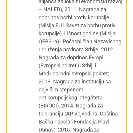
alijansa za lokalni ekonomski razvoj
– NALED), 2011. Nagrada za
doprinos borbi protiv korupcije
(Misija EU i Savet za borbu protiv
korupcije), Ličnost godine (Misija
OEBS -a) i Počasni član Nezavisnog
udruženja novinara Srbije. 2012.
Nagrada za doprinos Evropi
(Evropski pokret u Srbiji i
Međunarodni evropski pokret),
2013. Nagrada za instituciju sa
najvišim stepenom
antikorupcijskog integriteta
(BIRODI), 2014. Nagrada za
toleranciju (AP Vojvodina, Opština
Bačka Topola i Fondacija Plavi
Dunav), 2015. Nagrada za