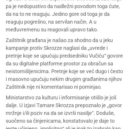
pa je nedopustivo da nadležni povodom toga ćute,
da na to ne reaguju. Jedino gore od toga je da
reaguju pogrešno, na servilan način. A u
međuvremenu su reagovali upravo tako.
Zaštitnik građana je našao za shodno da u jeku
kampanje protiv Skrozze naglasi da „uvrede i
pretnje koje se upućuju predsedniku Vučiću“ govore
da su digitalne platforme prostor za obračun sa
neistomišljenicima. Pretnje koje se već dugo i često
i masovno upućuju nekim drugim građanima njihov
Zaštitnik nije ni komentarisao ni pominjao.
Ministarstvo za kulturu i informisanje otišlo je još
dalje. U izjavi Tamare Skrozza prepoznalo je „govor
mržnje i/ili poziv na da se izvrši nasilje“. Doduše,
suočeno sa činjenicama, konstatovalo je daje to
jeste učinjeno „implicitno“ ali je ipak to izabralo kao