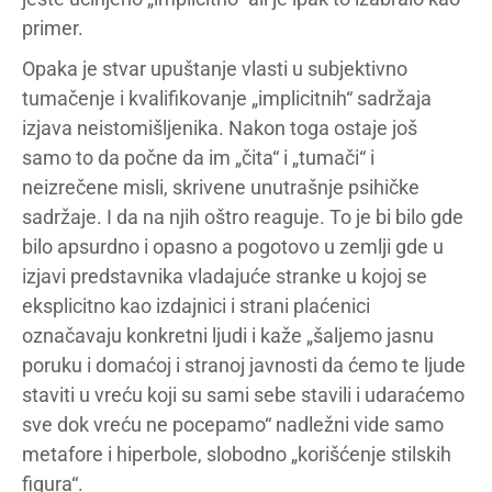
primer.
Opaka je stvar upuštanje vlasti u subjektivno
tumačenje i kvalifikovanje „implicitnih“ sadržaja
izjava neistomišljenika. Nakon toga ostaje još
samo to da počne da im „čita“ i „tumači“ i
neizrečene misli, skrivene unutrašnje psihičke
sadržaje. I da na njih oštro reaguje. To je bi bilo gde
bilo apsurdno i opasno a pogotovo u zemlji gde u
izjavi predstavnika vladajuće stranke u kojoj se
eksplicitno kao izdajnici i strani plaćenici
označavaju konkretni ljudi i kaže „šaljemo jasnu
poruku i domaćoj i stranoj javnosti da ćemo te ljude
staviti u vreću koji su sami sebe stavili i udaraćemo
sve dok vreću ne pocepamo“ nadležni vide samo
metafore i hiperbole, slobodno „korišćenje stilskih
figura“.