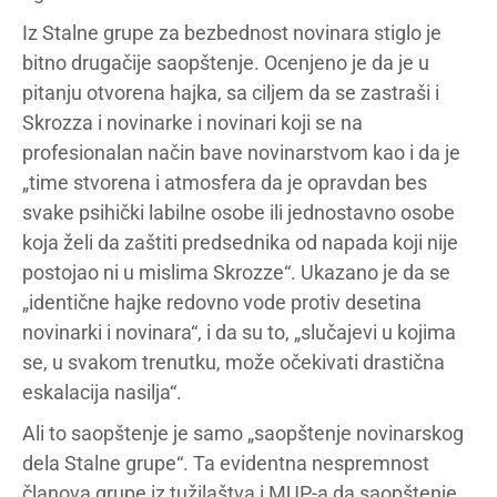
Iz Stalne grupe za bezbednost novinara stiglo je
bitno drugačije saopštenje. Ocenjeno je da je u
pitanju otvorena hajka, sa ciljem da se zastraši i
Skrozza i novinarke i novinari koji se na
profesionalan način bave novinarstvom kao i da je
„time stvorena i atmosfera da je opravdan bes
svake psihički labilne osobe ili jednostavno osobe
koja želi da zaštiti predsednika od napada koji nije
postojao ni u mislima Skrozze“. Ukazano je da se
„identične hajke redovno vode protiv desetina
novinarki i novinara“, i da su to, „slučajevi u kojima
se, u svakom trenutku, može očekivati drastična
eskalacija nasilja“.
Ali to saopštenje je samo „saopštenje novinarskog
dela Stalne grupe“. Ta evidentna nespremnost
članova grupe iz tužilaštva i MUP-a da saopštenje