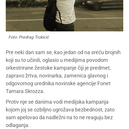
Foto: Predrag Trokicić
Pre neki dan sam se, kao jedan od na sreću brojnih
koji su to učinili, oglasio u medijima povodom
orkestrirane žestoke kampanje čiji je predmet,
zapravo žrtva, novinarka, zamenica glavnog i
odgovornog urednika novinske agencije Fonet
Tamara Skrozza.
Protiv nje se danima vodi medijska kampanja
kojom joj se ozbiljno ugrožava bezbednost, zato
sam apelovao da nadležni na to ne reaguju bez
odlaganja.