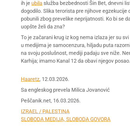
ih je
ubila
služba bezbednosti Šin Bet, dnevni li
dogodilo. Slika terorista pre njihove egzekucije 
pobunili zbog prevelike neprijatnosti. Ko bi se 
uopšte želi da zna?
To je začarani krug iz kog nema izlaza jer su sv
u medijima je samocenzura, hiljadu puta razorni
na svoju poslušnost, mediji padaju sve niže. N
Karhija; imamo Kanal 12 da obavi njegov posao
Haaretz
, 12.03.2026.
Sa engleskog prevela Milica Jovanović
Peščanik.net, 16.03.2026.
IZRAEL / PALESTINA
SLOBODA MEDIJA, SLOBODA GOVORA