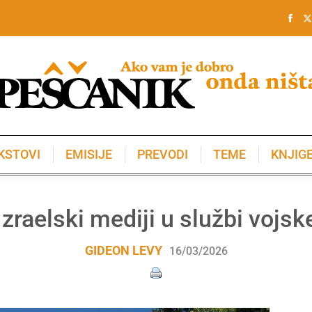
KSTOVI
EMISIJE
PREVODI
TEME
KNJIG
KSTOVI
EMISIJE
PREVODI
TEME
KNJIG
Izraelski mediji u službi vojsk
GIDEON LEVY
16/03/2026