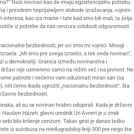
ima?“ Naši novinari kao da imaju egzistencijalnu potrebu
 i prirodnim neprijateljem slobode izražavanja: vojnim
 interesa, kao iza mame i tate kad smo bili mali, ta želja
, potiče iz potrebe da nas cenzura oslobodi odgovornosti
 nacionalne bezbednosti, jer svi smo mi vojnici. Mnogi
 Izraela. „Mi smo pre svega Izraelci, a tek onda novinari“,
zi u demokratiji. Granica između novinarstva i
državi nije usmereno samo na režim već i na javnost: Ne
vorne patriote i nećemo vam oduzimati miran san (sa
), niti ćemo ikada ugroziti „nacionalnu bezbednost“, šta
 državne bezbednosti.
nska, ali su se novinari hrabro odupirali. Kada je državni
u
Haolam
Hazeh
, glavni urednik Uri Avneri je u znak
o sebi bilo kršenje cenzure. Takav gest je danas teško
riste iz autobusa na međugradskoj liniji 300 pre nego što