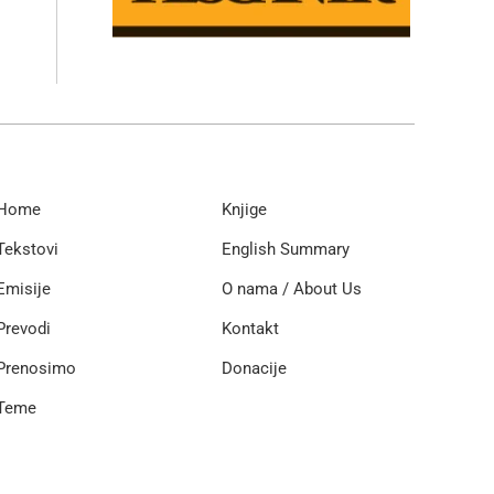
Home
Knjige
Tekstovi
English Summary
Emisije
O nama / About Us
Prevodi
Kontakt
Prenosimo
Donacije
Teme