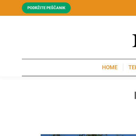
PODRŽITE PEŠČANIK
HOME
TE
HOME
TE