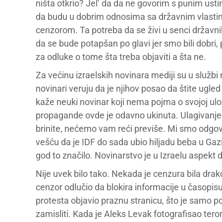
ništa otkrio? Jel’ da da ne govorim s punim ust
da budu u dobrim odnosima sa državnim vlastima
cenzorom. Ta potreba da se živi u senci državnih
da se bude potapšan po glavi jer smo bili dobri
za odluke o tome šta treba objaviti a šta ne.
Za većinu izraelskih novinara mediji su u službi
novinari veruju da je njihov posao da štite ugled
kaže neuki novinar koji nema pojma o svojoj ulo
propagande ovde je odavno ukinuta. Ulagivanje 
brinite, nećemo vam reći previše. Mi smo odgo
vešću da je IDF do sada ubio hiljadu beba u Gazi
god to značilo. Novinarstvo je u Izraelu aspekt
Nije uvek bilo tako. Nekada je cenzura bila drako
cenzor odlučio da blokira informacije u časopis
protesta objavio praznu stranicu, što je samo p
zamisliti. Kada je Aleks Levak fotografisao tero