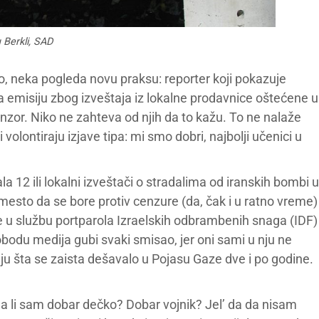
 Berkli, SAD
dno, neka pogleda novu praksu: reporter koji pokazuje
da emisiju zbog izveštaja iz lokalne prodavnice oštećene u
nzor. Niko ne zahteva od njih da to kažu. To ne nalaže
 volontiraju izjave tipa: mi smo dobri, najbolji učenici u
la 12 ili lokalni izveštači o stradalima od iranskih bombi u
mesto da se bore protiv cenzure (da, čak i u ratno vreme)
u se u službu portparola Izraelskih odbrambenih snaga (IDF)
obodu medija gubi svaki smisao, jer oni sami u nju ne
riju šta se zaista dešavalo u Pojasu Gaze dve i po godine.
 „Da li sam dobar dečko? Dobar vojnik? Jel’ da da nisam