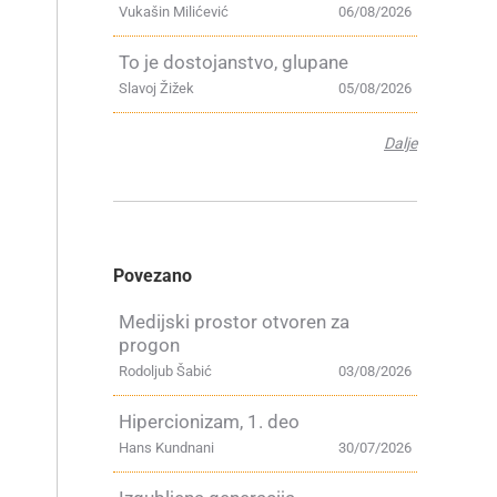
Vukašin Milićević
06/08/2026
To je dostojanstvo, glupane
Slavoj Žižek
05/08/2026
Dalje
Povezano
Medijski prostor otvoren za
progon
Rodoljub Šabić
03/08/2026
Hipercionizam, 1. deo
Hans Kundnani
30/07/2026