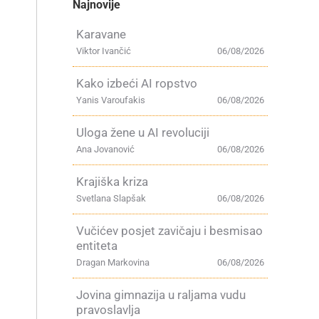
Najnovije
Karavane
Viktor Ivančić
06/08/2026
Kako izbeći AI ropstvo
Yanis Varoufakis
06/08/2026
Uloga žene u AI revoluciji
Ana Jovanović
06/08/2026
Krajiška kriza
Svetlana Slapšak
06/08/2026
Vučićev posjet zavičaju i besmisao
entiteta
Dragan Markovina
06/08/2026
Jovina gimnazija u raljama vudu
pravoslavlja