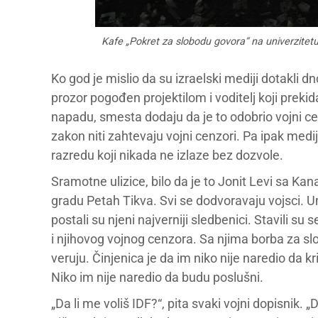
Kafe „Pokret za slobodu govora“ na univerzitetu
Ko god je mislio da su izraelski mediji dotakli 
prozor pogođen projektilom i voditelj koji preki
napadu, smesta dodaju da je to odobrio vojni ce
zakon niti zahtevaju vojni cenzori. Pa ipak mediji
razredu koji nikada ne izlaze bez dozvole.
Sramotne ulizice, bilo da je to Jonit Levi sa Kana
gradu Petah Tikva. Svi se dodvoravaju vojsci. U
postali su njeni najverniji sledbenici. Stavili s
i njihovog vojnog cenzora. Sa njima borba za sl
veruju. Činjenica je da im niko nije naredio da k
Niko im nije naredio da budu poslušni.
„Da li me voliš IDF?“, pita svaki vojni dopisnik.