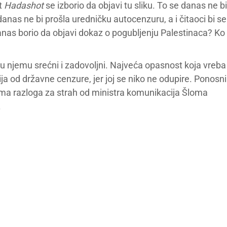
st
Hadashot
se izborio da objavi tu sliku. To se danas ne bi
danas ne bi prošla uredničku autocenzuru, a i čitaoci bi se
danas borio da objavi dokaz o pogubljenju Palestinaca? Ko
i u njemu srećni i zadovoljni. Najveća opasnost koja vreba
ja od državne cenzure, jer joj se niko ne odupire. Ponosni
ema razloga za strah od ministra komunikacija Šloma
.