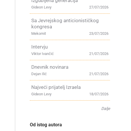
Izgubljena generacija
Gideon Levy
27/07/2026
Sa Jevrejskog anticionističkog
kongresa
Mekomit
23/07/2026
Intervju
Viktor Ivančić
21/07/2026
Dnevnik novinara
Dejan Ilić
21/07/2026
Najveći prijatelj Izraela
Gideon Levy
18/07/2026
Dalje
Od istog autora