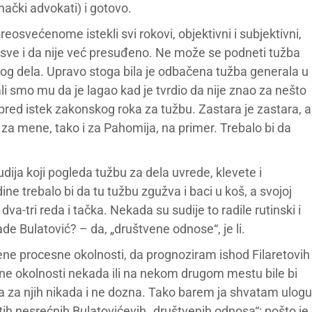
nački advokati) i gotovo.
osvećenome istekli svi rokovi, objektivni i subjektivni,
u, sve i da nije već presuđeno. Ne može se podneti tužba
enog dela. Upravo stoga bila je odbačena tužba generala u
li smo mu da je lagao kad je tvrdio da nije znao za nešto
 pred istek zakonskog roka za tužbu. Zastara je zastara, a
za mene, tako i za Pahomija, na primer. Trebalo bi da
dija koji pogleda tužbu za dela uvrede, klevete i
e trebalo bi da tu tužbu zgužva i baci u koš, a svojoj
dva-tri reda i tačka. Nekada su sudije to radile rutinski i
e Bulatović? – da, „društvene odnose“, je li.
ene procesne okolnosti, da prognoziram ishod Filaretovih
ne okolnosti nekada ili na nekom drugom mestu bile bi
a za njih nikada i ne dozna. Tako barem ja shvatam ulogu
ih nesrećnih Bulatovićevih „društvenih odnosa“: pošto je