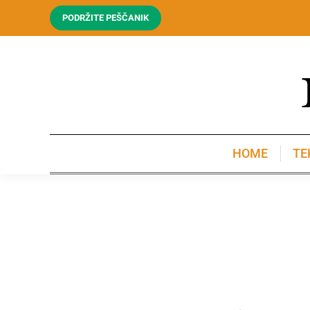
PODRŽITE PEŠČANIK
HOME
TE
HOME
TE