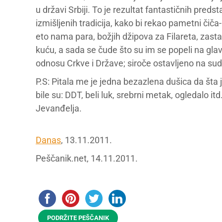
u državi Srbiji. To je rezultat fantastičnih preds
izmišljenih tradicija, kako bi rekao pametni č
eto nama para, božjih džipova za Filareta, zasta
kuću, a sada se čude što su im se popeli na gla
odnosu Crkve i Države; siroče ostavljeno na s
P.S: Pitala me je jedna bezazlena dušica da šta
bile su: DDT, beli luk, srebrni metak, ogledalo 
Jevanđelja.
Danas
, 13.11.2011.
Peščanik.net, 14.11.2011.
PODRŽITE PEŠČANIK