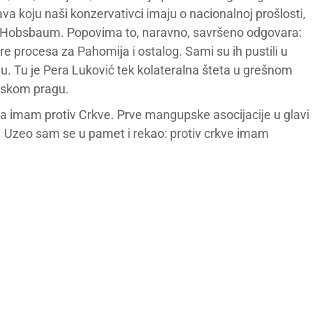
tava koju naši konzervativci imaju o nacionalnoj prošlosti,
iča-Hobsbaum. Popovima to, naravno, savršeno odgovara:
re procesa za Pahomija i ostalog. Sami su ih pustili u
vu. Tu je Pera Luković tek kolateralna šteta u grešnom
udskom pragu.
 ja imam protiv Crkve. Prve mangupske asocijacije u glavi
itd. Uzeo sam se u pamet i rekao: protiv crkve imam