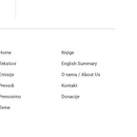
Home
Knjige
Tekstovi
English Summary
Emisije
O nama / About Us
Prevodi
Kontakt
Prenosimo
Donacije
Teme