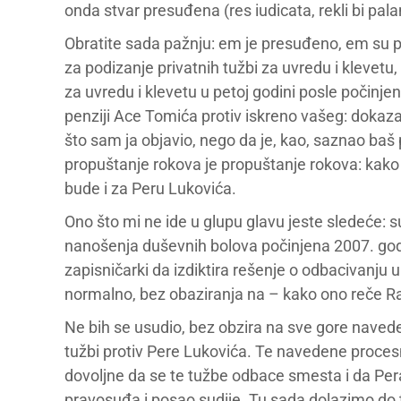
onda stvar presuđena (res iudicata, rekli bi pala
Obratite sada pažnju: em je presuđeno, em su pre
za podizanje privatnih tužbi za uvredu i klevet
za uvredu i klevetu u petoj godini posle počinj
penziji Ace Tomića protiv iskreno vašeg: dokaza
što sam ja objavio, nego da je, kao, saznao baš
propuštanje rokova je propuštanje rokova: kako 
bude i za Peru Lukovića.
Ono što mi ne ide u glupu glavu jeste sledeće: su
nanošenja duševnih bolova počinjena 2007. godin
zapisničarki da izdiktira rešenje o odbacivanju u 
normalno, bez obaziranja na – kako ono reče Rad
Ne bih se usudio, bez obzira na sve gore naved
tužbi protiv Pere Lukovića. Te navedene proces
dovoljne da se te tužbe odbace smesta i da Per
pravosuđa i posao sudije. Tu sada dolazimo do t