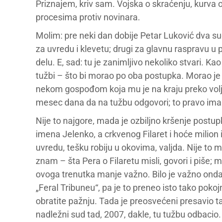
Priznajem, kriv sam. Vojska o skraćenju, kurva 
procesima protiv novinara.
Molim: pre neki dan dobije Petar Luković dva su
za uvredu i klevetu; drugi za glavnu raspravu u 
delu. E, sad: tu je zanimljivo nekoliko stvari. Ka
tužbi – što bi morao po oba postupka. Morao je
nekom gospođom koja mu je na kraju preko volje 
mesec dana da na tužbu odgovori; to pravo ima
Nije to najgore, mada je ozbiljno kršenje postupk
imena Jelenko, a crkvenog Filaret i hoće milion i
uvredu, tešku robiju u okovima, valjda. Nije to m
znam – šta Pera o Filaretu misli, govori i piše; 
ovoga trenutka manje važno. Bilo je važno onda 
„Feral Tribuneu“, pa je to preneo isto tako pokoj
obratite pažnju. Tada je preosvećeni presavio taba
nadležni sud tad, 2007, dakle, tu tužbu odbacio.