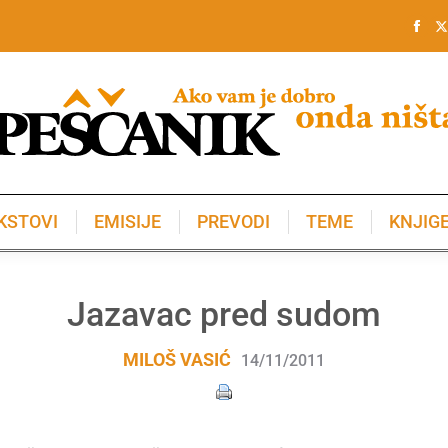
KSTOVI
EMISIJE
PREVODI
TEME
KNJIG
KSTOVI
EMISIJE
PREVODI
TEME
KNJIG
Jazavac pred sudom
MILOŠ VASIĆ
14/11/2011