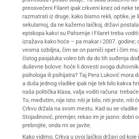
preosvećeni Filaret ipak crkveni knez od neke tež
razmatrati iz druge, kako bismo rekli, optike, je
sekularnoj, da ne kažemo laičkoj, državi postala
episkopa kakvi su Pahomije i Filaret treba vodi
izražava kako hoće – pa makar i 2007. godine; du
veoma ozbiljna, čim se on parniči opet i čim mu
čistog pasjaluka voleo bih da do tih suđenja do
duševne bolove: hoće li dovesti svoga duhovnika 
psihologa ili psihijatra? Taj Pera Luković mora d
a duša jednog vladike ipak nije tek bilo kakva hri
naša politička klasa, valja voditi računa: trebać
To, međutim, nije isto: niti je bilo, niti jeste, niti
Crkvu držala na svom mestu. Kad su se vladike
Stojadinović, premijer, rekao im je jasno: dobri o
prebrojite, onda mi se javite.
Kako vidimo, Crkva u ovoj laičkoj državi od koje 