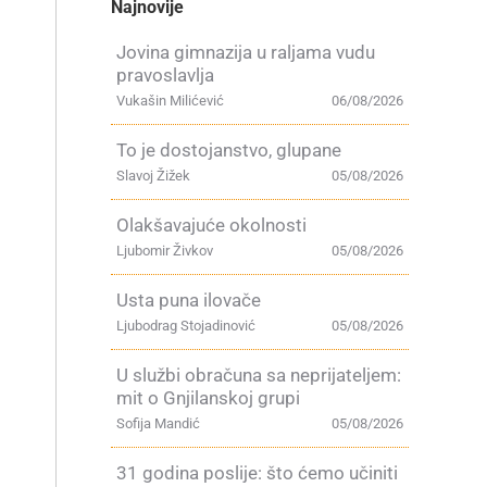
Najnovije
Jovina gimnazija u raljama vudu
pravoslavlja
Vukašin Milićević
06/08/2026
To je dostojanstvo, glupane
Slavoj Žižek
05/08/2026
Olakšavajuće okolnosti
Ljubomir Živkov
05/08/2026
Usta puna ilovače
Ljubodrag Stojadinović
05/08/2026
U službi obračuna sa neprijateljem:
mit o Gnjilanskoj grupi
Sofija Mandić
05/08/2026
31 godina poslije: što ćemo učiniti