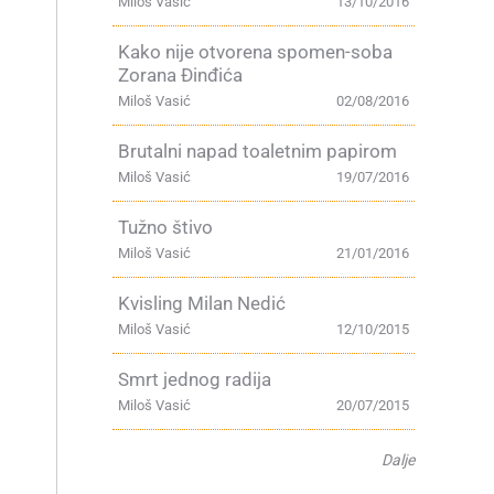
Miloš Vasić
13/10/2016
Kako nije otvorena spomen-soba
Zorana Đinđića
Miloš Vasić
02/08/2016
Brutalni napad toaletnim papirom
Miloš Vasić
19/07/2016
Tužno štivo
Miloš Vasić
21/01/2016
,
Kvisling Milan Nedić
Miloš Vasić
12/10/2015
Smrt jednog radija
Miloš Vasić
20/07/2015
Dalje