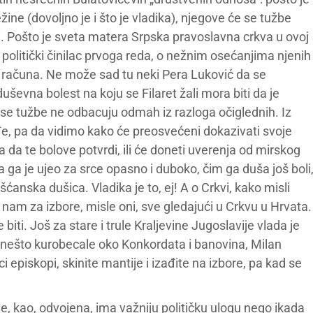
ine (dovoljno je i što je vladika), njegove će se tužbe
 li. Pošto je sveta matera Srpska pravoslavna crkva u ovoj
 politički činilac prvoga reda, o nežnim osećanjima njenih
ti računa. Ne može sad tu neki Pera Luković da se
ševna bolest na koju se Filaret žali mora biti da je
 se tužbe ne odbacuju odmah iz razloga očiglednih. Iz
đe, pa da vidimo kako će preosvećeni dokazivati svoje
da te bolove potvrdi, ili će doneti uverenja od mirskog
a ga je ujeo za srce opasno i duboko, čim ga duša još boli
šćanska dušica. Vladika je to, ej! A o Crkvi, kako misli
e nam za izbore, misle oni, sve gledajući u Crkvu u Hrvata.
 će biti. Još za stare i trule Kraljevine Jugoslavije vlada je
 nešto kurobecale oko Konkordata i banovina, Milan
ci episkopi, skinite mantije i izađite na izbore, pa kad se
je, kao, odvojena, ima važniju političku ulogu nego ikada