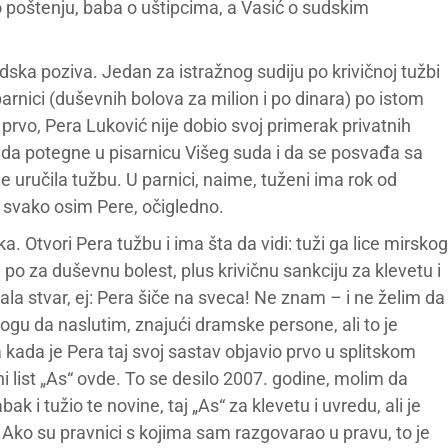
o poštenju, baba o uštipcima, a Vasić o sudskim
dska poziva. Jedan za istražnog sudiju po krivičnoj tužbi
parnici (duševnih bolova za milion i po dinara) po istom
o prvo, Pera Luković nije dobio svoj primerak privatnih
 da potegne u pisarnicu Višeg suda i da se posvađa sa
uručila tužbu. U parnici, naime, tuženi ima rok od
 svako osim Pere, očigledno.
a. Otvori Pera tužbu i ima šta da vidi: tuži ga lice mirskog
 po za duševnu bolest, plus krivičnu sankciju za klevetu i
ala stvar, ej: Pera šiče na sveca! Ne znam – i ne želim da
mogu da naslutim, znajući dramske persone, ali to je
kada je Pera taj svoj sastav objavio prvo u splitskom
ni list „As“ ovde. To se desilo 2007. godine, molim da
k i tužio te novine, taj „As“ za klevetu i uvredu, ali je
 Ako su pravnici s kojima sam razgovarao u pravu, to je