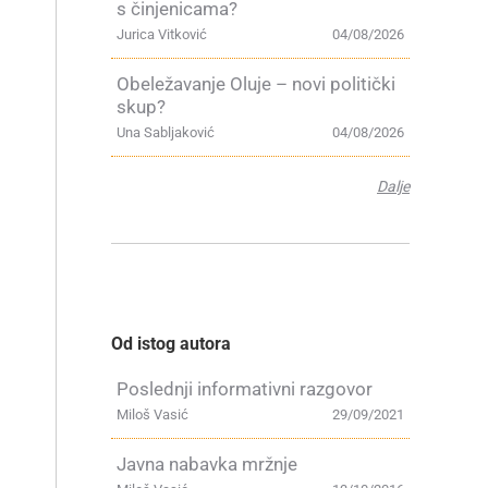
s činjenicama?
Jurica Vitković
04/08/2026
Obeležavanje Oluje – novi politički
skup?
Una Sabljaković
04/08/2026
Dalje
Od istog autora
Poslednji informativni razgovor
Miloš Vasić
29/09/2021
Javna nabavka mržnje