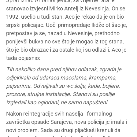
Sprat iznad Antanasijevića, za vrijeme rata je
stanovao izvjesni Mirko Antelj iz Nevesinja. On se
1992. uselio u tuđi stan. Aco je rekao da je on bio
srpski policajac. Uoči primopredaje Ilidže otišao je,
pretpostavlja se, nazad u Nevesinje, prethodno
ponijevši bukvalno sve što je mogao iz tog stana,
što je bio obrazac i za ostale koji su odlazili. Aco je
tada objasnio:
Tih nekoliko dana pred njihov odlazak, zgrada je
odjekivala od udaraca macolama, krampama,
pajserima. Odvaljivali su wc šolje, kade, bojlere,
prozore, strujne instalacije. Stanovi su poslije
izgledali kao oglodani, ne samo napušteni
.
Nakon reintegracije svih naselja i formalnog
završetka opsade Sarajeva, nova policija je imala i
novi problem. Sada su drugi pljačkaši krenuli da