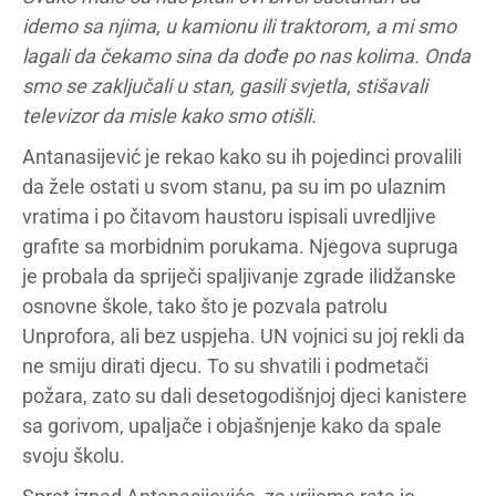
idemo sa njima, u kamionu ili traktorom, a mi smo
lagali da čekamo sina da dođe po nas kolima. Onda
smo se zaključali u stan, gasili svjetla, stišavali
televizor da misle kako smo otišli.
Antanasijević je rekao kako su ih pojedinci provalili
da žele ostati u svom stanu, pa su im po ulaznim
vratima i po čitavom haustoru ispisali uvredljive
grafite sa morbidnim porukama. Njegova supruga
je probala da spriječi spaljivanje zgrade ilidžanske
osnovne škole, tako što je pozvala patrolu
Unprofora, ali bez uspjeha. UN vojnici su joj rekli da
ne smiju dirati djecu. To su shvatili i podmetači
požara, zato su dali desetogodišnjoj djeci kanistere
sa gorivom, upaljače i objašnjenje kako da spale
svoju školu.