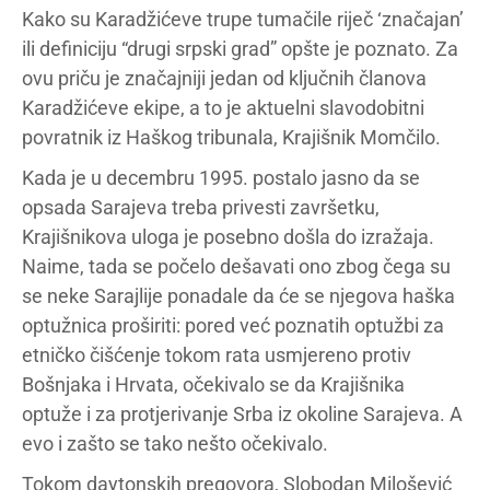
Kako su Karadžićeve trupe tumačile riječ ‘značajan’
ili definiciju “drugi srpski grad” opšte je poznato. Za
ovu priču je značajniji jedan od ključnih članova
Karadžićeve ekipe, a to je aktuelni slavodobitni
povratnik iz Haškog tribunala, Krajišnik Momčilo.
Kada je u decembru 1995. postalo jasno da se
opsada Sarajeva treba privesti završetku,
Krajišnikova uloga je posebno došla do izražaja.
Naime, tada se počelo dešavati ono zbog čega su
se neke Sarajlije ponadale da će se njegova haška
optužnica proširiti: pored već poznatih optužbi za
etničko čišćenje tokom rata usmjereno protiv
Bošnjaka i Hrvata, očekivalo se da Krajišnika
optuže i za protjerivanje Srba iz okoline Sarajeva. A
evo i zašto se tako nešto očekivalo.
Tokom daytonskih pregovora, Slobodan Milošević