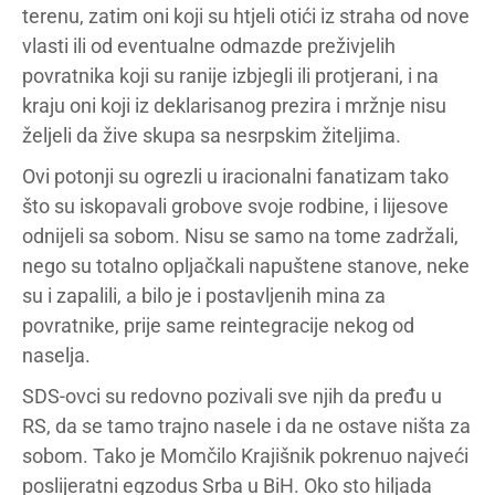
terenu, zatim oni koji su htjeli otići iz straha od nove
vlasti ili od eventualne odmazde preživjelih
povratnika koji su ranije izbjegli ili protjerani, i na
kraju oni koji iz deklarisanog prezira i mržnje nisu
željeli da žive skupa sa nesrpskim žiteljima.
Ovi potonji su ogrezli u iracionalni fanatizam tako
što su iskopavali grobove svoje rodbine, i lijesove
odnijeli sa sobom. Nisu se samo na tome zadržali,
nego su totalno opljačkali napuštene stanove, neke
su i zapalili, a bilo je i postavljenih mina za
povratnike, prije same reintegracije nekog od
naselja.
SDS-ovci su redovno pozivali sve njih da pređu u
RS, da se tamo trajno nasele i da ne ostave ništa za
sobom. Tako je Momčilo Krajišnik pokrenuo najveći
poslijeratni egzodus Srba u BiH. Oko sto hiljada