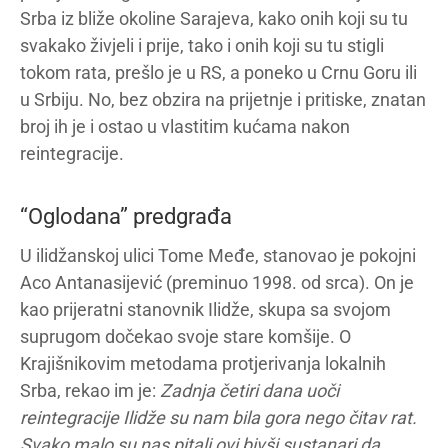
Srba iz bliže okoline Sarajeva, kako onih koji su tu
svakako živjeli i prije, tako i onih koji su tu stigli
tokom rata, prešlo je u RS, a poneko u Crnu Goru ili
u Srbiju. No, bez obzira na prijetnje i pritiske, znatan
broj ih je i ostao u vlastitim kućama nakon
reintegracije.
“Oglodana” predgrađa
U ilidžanskoj ulici Tome Međe, stanovao je pokojni
Aco Antanasijević (preminuo 1998. od srca). On je
kao prijeratni stanovnik Ilidže, skupa sa svojom
suprugom dočekao svoje stare komšije. O
Krajišnikovim metodama protjerivanja lokalnih
Srba, rekao im je:
Zadnja četiri dana uoči
reintegracije Ilidže su nam bila gora nego čitav rat.
Svako malo su nas pitali ovi bivši sustanari da