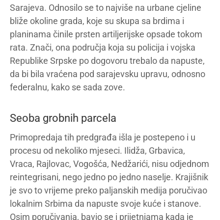
Sarajeva. Odnosilo se to najviše na urbane cjeline
bliže okoline grada, koje su skupa sa brdima i
planinama činile prsten artiljerijske opsade tokom
rata. Znači, ona područja koja su policija i vojska
Republike Srpske po dogovoru trebalo da napuste,
da bi bila vraćena pod sarajevsku upravu, odnosno
federalnu, kako se sada zove.
Seoba grobnih parcela
Primopredaja tih predgrađa išla je postepeno i u
procesu od nekoliko mjeseci. Ilidža, Grbavica,
Vraca, Rajlovac, Vogošća, Nedžarići, nisu odjednom
reintegrisani, nego jedno po jedno naselje. Krajišnik
je svo to vrijeme preko paljanskih medija poručivao
lokalnim Srbima da napuste svoje kuće i stanove.
Osim poručivanja, bavio se i prijetnjama kada je