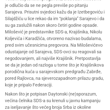
je odlučio da se ne pegla previše po pitanju
Sarajeva. Prisutni svjedoci kažu da je Izetbegoviću i
Silajdžiću u lice rekao da im “poklanja” Sarajevo i da
su ga zaslužili nakon skoro četiri godine opsade.
Milošević je predstavnike SDS-a, Krajišnika, Nikolu
Koljevića i Karadžića, otvoreno nazivao budalama,
pred svim učesnicima pregovora. Na Miloševićevo
odustajanje od Sarajeva, SDS-ovci su reagovali sa
negodovanjem, ali najviše Krajišnik. Pretpostavlja
se da je jedan od razloga u tome što je Krajišnikova
porodična kuća u sarajevskom predgrađu Zabrđe,
pored Rajlovca, na sjeverozapadnom prilazu gradu,
koje je pripalo Federaciji.
Nakon što je potpisan Daytonski (ne)sporazum,
većina čelnika SDS-a su krenuli u javnu kampanju
za iseljavanje što većeg broja Srba iz okoline