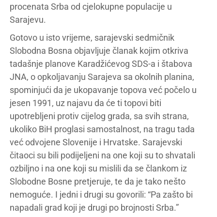
procenata Srba od cjelokupne populacije u
Sarajevu.
Gotovo u isto vrijeme, sarajevski sedmičnik
Slobodna Bosna objavljuje članak kojim otkriva
tadašnje planove Karadžićevog SDS-a i štabova
JNA, o opkoljavanju Sarajeva sa okolnih planina,
spominjući da je ukopavanje topova već počelo u
jesen 1991, uz najavu da će ti topovi biti
upotrebljeni protiv cijelog grada, sa svih strana,
ukoliko BiH proglasi samostalnost, na tragu tada
već odvojene Slovenije i Hrvatske. Sarajevski
čitaoci su bili podijeljeni na one koji su to shvatali
ozbiljno i na one koji su mislili da se člankom iz
Slobodne Bosne pretjeruje, te da je tako nešto
nemoguće. I jedni i drugi su govorili: “Pa zašto bi
napadali grad koji je drugi po brojnosti Srba.”