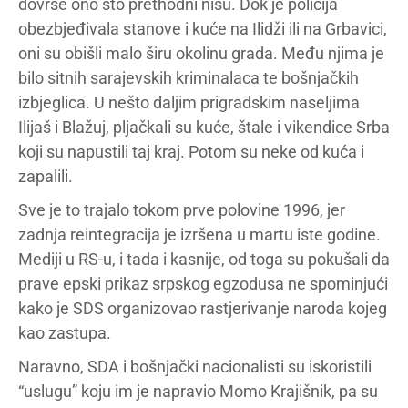
dovrše ono što prethodni nisu. Dok je policija
obezbjeđivala stanove i kuće na Ilidži ili na Grbavici,
oni su obišli malo širu okolinu grada. Među njima je
bilo sitnih sarajevskih kriminalaca te bošnjačkih
izbjeglica. U nešto daljim prigradskim naseljima
Ilijaš i Blažuj, pljačkali su kuće, štale i vikendice Srba
koji su napustili taj kraj. Potom su neke od kuća i
zapalili.
Sve je to trajalo tokom prve polovine 1996, jer
zadnja reintegracija je izršena u martu iste godine.
Mediji u RS-u, i tada i kasnije, od toga su pokušali da
prave epski prikaz srpskog egzodusa ne spominjući
kako je SDS organizovao rastjerivanje naroda kojeg
kao zastupa.
Naravno, SDA i bošnjački nacionalisti su iskoristili
“uslugu” koju im je napravio Momo Krajišnik, pa su