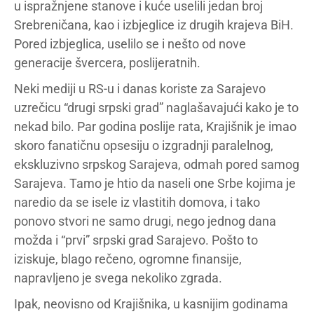
u ispražnjene stanove i kuće uselili jedan broj
Srebreničana, kao i izbjeglice iz drugih krajeva BiH.
Pored izbjeglica, uselilo se i nešto od nove
generacije švercera, poslijeratnih.
Neki mediji u RS-u i danas koriste za Sarajevo
uzrečicu “drugi srpski grad” naglašavajući kako je to
nekad bilo. Par godina poslije rata, Krajišnik je imao
skoro fanatičnu opsesiju o izgradnji paralelnog,
ekskluzivno srpskog Sarajeva, odmah pored samog
Sarajeva. Tamo je htio da naseli one Srbe kojima je
naredio da se isele iz vlastitih domova, i tako
ponovo stvori ne samo drugi, nego jednog dana
možda i “prvi” srpski grad Sarajevo. Pošto to
iziskuje, blago rečeno, ogromne finansije,
napravljeno je svega nekoliko zgrada.
Ipak, neovisno od Krajišnika, u kasnijim godinama