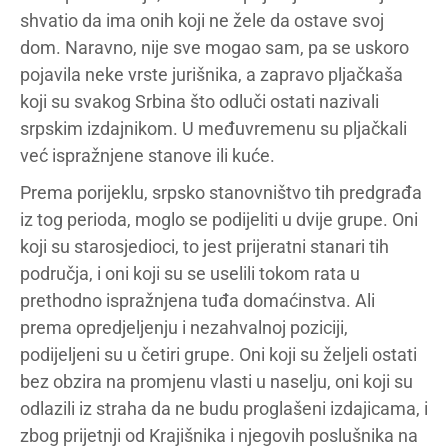
shvatio da ima onih koji ne žele da ostave svoj
dom. Naravno, nije sve mogao sam, pa se uskoro
pojavila neke vrste jurišnika, a zapravo pljačkaša
koji su svakog Srbina što odluči ostati nazivali
srpskim izdajnikom. U međuvremenu su pljačkali
već ispražnjene stanove ili kuće.
Prema porijeklu, srpsko stanovništvo tih predgrađa
iz tog perioda, moglo se podijeliti u dvije grupe. Oni
koji su starosjedioci, to jest prijeratni stanari tih
područja, i oni koji su se uselili tokom rata u
prethodno ispražnjena tuđa domaćinstva. Ali
prema opredjeljenju i nezahvalnoj poziciji,
podijeljeni su u četiri grupe. Oni koji su željeli ostati
bez obzira na promjenu vlasti u naselju, oni koji su
odlazili iz straha da ne budu proglašeni izdajicama, i
zbog prijetnji od Krajišnika i njegovih poslušnika na