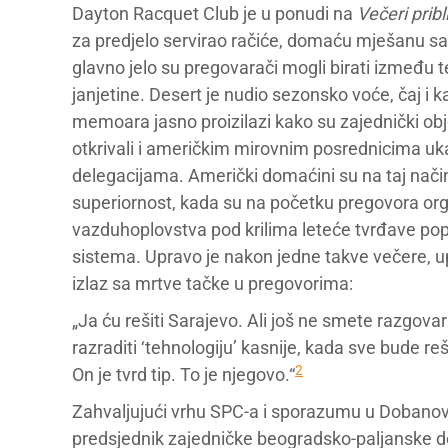
Dayton Racquet Club je u ponudi na
Večeri prib
za predjelo servirao račiće, domaću mješanu sala
glavno jelo su pregovarači mogli birati između t
janjetine. Desert je nudio sezonsko voće, čaj i k
memoara jasno proizilazi kako su zajednički obj
otkrivali i američkim mirovnim posrednicima uka
delegacijama. Američki domaćini su na taj način vr
superiornost, kada su na početku pregovora orga
vazduhoplovstva pod krilima leteće tvrđave po
sistema. Upravo je nakon jedne takve večere, up
izlaz sa mrtve tačke u pregovorima:
„Ja ću rešiti Sarajevo. Ali još ne smete razgov
razraditi ‘tehnologiju’ kasnije, kada sve bude r
2
On je tvrd tip. To je njegovo.“
Zahvaljujući vrhu SPC-a i sporazumu u Dobanovc
predsjednik zajedničke beogradsko-paljanske deleg