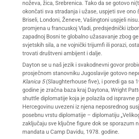
noževa, žica, Srebrenica. Tako da se gotovo ni(
okončati sva stradanja i užase, uspjeti sve ono 
Briseli, Londoni, Ženeve, Vašingtoni uspjeli nisu.
promjena u francuskoj Vladi, predsjednički izbor
zapadnoj Bosni te globalno užasavanje zbog geno
svjetskih sila, a ne vojnički trijumfi ili porazi, 
trovati društveni ambijent i dalje.
Dayton se u naš jezik i svakodnevni govor probio
prosječnom stanovniku Jugoslavije gotovo nep
Klanica 5
(Slaughterhouse five), i poredi ga s
godine je zračna baza kraj Daytona, Wright Pa
shuttle diplomatije koja je polazila od ispravne 
Hercegovinu uvezeni iz njena neposrednog susjed
posebnu vrstu diplomatije – diplomatiju „Velik
zaključaju sve ključne figure dok se sporazum n
mandata u Camp Davidu, 1978. godine.