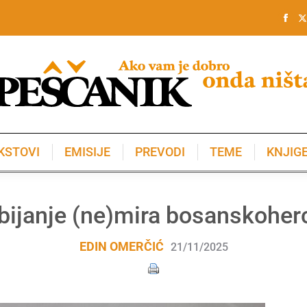
KSTOVI
EMISIJE
PREVODI
TEME
KNJIG
KSTOVI
EMISIJE
PREVODI
TEME
KNJIG
zbijanje (ne)mira bosanskohe
EDIN OMERČIĆ
21/11/2025