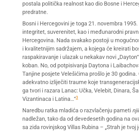
postala politička realnost kao dio Bosne i Herce
predratne.
Bosni i Hercegovini je toga 21. novembra 1995. g
integritet, suverenitet, kao i međunarodni pravni 
Hercegovina. Nada svakako postoji u mogućnost
i kvalitetnijim sadržajem, a kojega će kreirati
raspakiravanje i ulazak u nekakav novi „Dayton“
koban. No, od potpisivanja Daytona i Laibach
Tanjine posjete Velešićima prošlo je 30 godina
adekvatno izliječiti traume koje transgeneracij
ga tvori i razara Lanac: Učka, Velebit, Dinara, 
3
Vizantinaca i Latina…“
Naredbu ratka mladića o razvlačenju pameti
nj
nadležan, tako da od devedesetih godina na o
sa zida rovinjskog Villas Rubina – „Strah je tvoj 