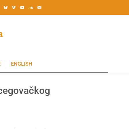
E
ENGLISH
E
ENGLISH
rcegovačkog