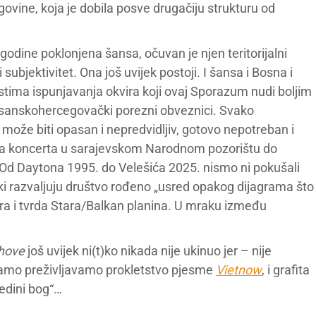
govine, koja je dobila posve drugačiju strukturu od
odine poklonjena šansa, očuvan je njen teritorijalni
subjektivitet. Ona još uvijek postoji. I šansa i Bosna i
ima ispunjavanja okvira koji ovaj Sporazum nudi boljim
 bosanskohercegovački porezni obveznici. Svako
 može biti opasan i nepredvidljiv, gotovo nepotreban i
ova koncerta u sarajevskom Narodnom pozorištu do
. Od Daytona 1995. do Velešića 2025. nismo ni pokušali
ski razvaljuju društvo rođeno „usred opakog dijagrama što
Šara i tvrda Stara/Balkan planina. U mraku između
ihove
još uvijek ni(t)ko nikada nije ukinuo jer – nije
vamo preživljavamo prokletstvo pjesme
Vietnow
, i grafita
jedini bog“…