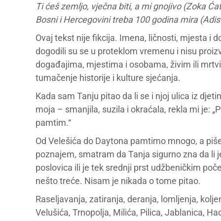
Ti ćeš zemljo, vječna biti, a mi gnojivo (Zoka Ća
Bosni i Hercegovini treba 100 godina mira (Ad
Ovaj tekst nije fikcija. Imena, ličnosti, mjesta i 
dogodili su se u proteklom vremenu i nisu proi
događajima, mjestima i osobama, živim ili mrtvim
tumačenje historije i kulture sjećanja.
Kada sam Tanju pitao da li se i njoj ulica iz dj
moja – smanjila, suzila i okraćala, rekla mi je: 
pamtim.“
Od Velešića do Daytona pamtimo mnogo, a pišem
poznajem, smatram da Tanja sigurno zna da li je
poslovica ili je tek srednji prst udžbeničkim po
nešto treće. Nisam je nikada o tome pitao.
Raseljavanja, zatiranja, deranja, lomljenja, kolj
Velušića, Trnopolja, Milića, Pilica, Jablanica, H