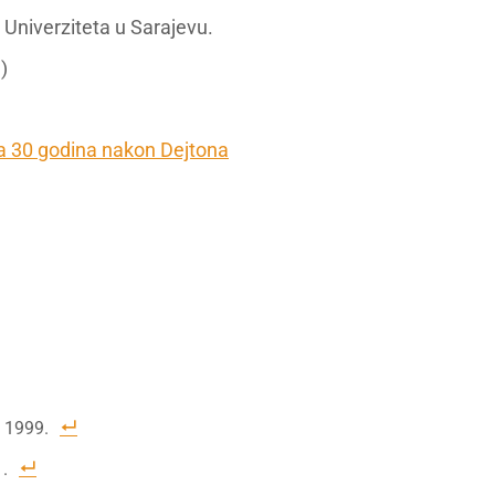
u Univerziteta u Sarajevu.
)
a 30 godina nakon Dejtona
, 1999.
1.