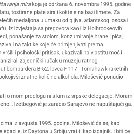
ližavanja mira
koja je održana 6. novembra 1995. godine
tu, tostirane plate sira i koktele na bazi limete. Za
elećih medaljona u umaku od gljiva, atlantskog lososa i
afu. Iz Izvještaja sa pregovora kao i iz Holbrookeovih
edi, ponašanje za stolom, konzumiranje hrane i pića,
zivali na taktike koje će primjenjivati prema
šili i psihološki pritisak, ukazivali na vlastitu moć i
nizirali zajednički ručak u muzeju ratnog
put bombardera B-52, lovca F 117 i Tomahawk raketnih
okojivši znatne količine alkohola, Milošević ponudio
arati o mom predlogu ni s kim iz srpske delegacije. Moram
ešeno… Izetbegović je zaradio Sarajevo ne napuštajući ga.
ima iz avgusta 1995. godine, Milošević će se, kao
acije, iz Daytona u Srbiju vratiti kao izdajnik. I biti će