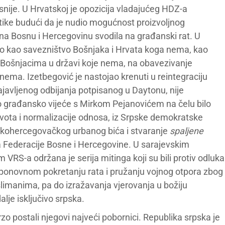
snije. U Hrvatskoj je opozicija vladajućeg HDZ-a
tike budući da je nudio mogućnost proizvoljnog
e na Bosnu i Hercegovinu svodila na građanski rat. U
no kao savezništvo Bošnjaka i Hrvata koga nema, kao
 i Bošnjacima u državi koje nema, na obavezivanje
ema. Izetbegović je nastojao krenuti u reintegraciju
javljenog odbijanja potpisanog u Daytonu, nije
ko građansko vijeće s Mirkom Pejanovićem na čelu bilo
ivota i normalizacije odnosa, iz Srpske demokratske
nskohercegovačkog urbanog bića i stvaranje
spaljene
tima Federacije Bosne i Hercegovine. U sarajevskim
VRS-a održana je serija mitinga koji su bili protiv odluka
 ponovnom pokretanju rata i pružanju vojnog otpora zbog
imanima, pa do izražavanja vjerovanja u božiju
alje isključivo srpska.
zo postali njegovi najveći pobornici. Republika srpska je