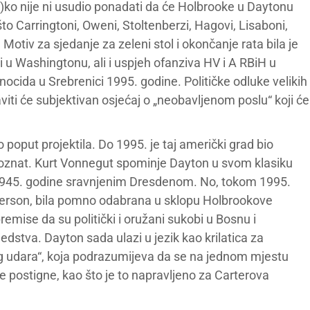
t)ko nije ni usudio ponadati da će Holbrooke u Daytonu
što Carringtoni, Oweni, Stoltenberzi, Hagovi, Lisaboni,
 Motiv za sjedanje za zeleni stol i okončanje rata bila je
i u Washingtonu, ali i uspjeh ofanziva HV i A RBiH u
cida u Srebrenici 1995. godine. Političke odluke velikih
ostaviti će subjektivan osjećaj o „neobavljenom poslu“ koji će
 poput projektila. Do 1995. je taj američki grad bio
oznat. Kurt Vonnegut spominje Dayton u svom klasiku
a 1945. godine sravnjenim Dresdenom. No, tokom 1995.
tterson, bila pomno odabrana u sklopu Holbrookove
premise da su politički i oružani sukobi u Bosnu i
stva. Dayton sada ulazi u jezik kao krilatica za
og udara“, koja podrazumijeva da se na jednom mjestu
e postigne, kao što je to napravljeno za Carterova