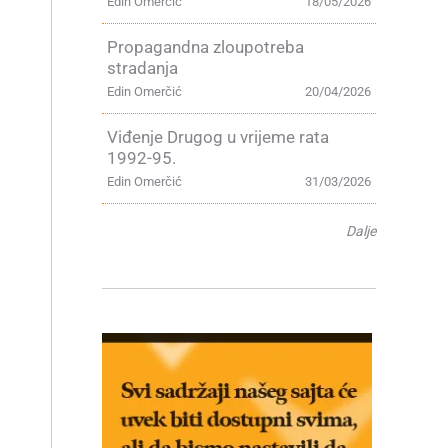
Edin Omerčić
18/05/2026
Propagandna zloupotreba
stradanja
Edin Omerčić
20/04/2026
Viđenje Drugog u vrijeme rata
1992-95.
Edin Omerčić
31/03/2026
Dalje