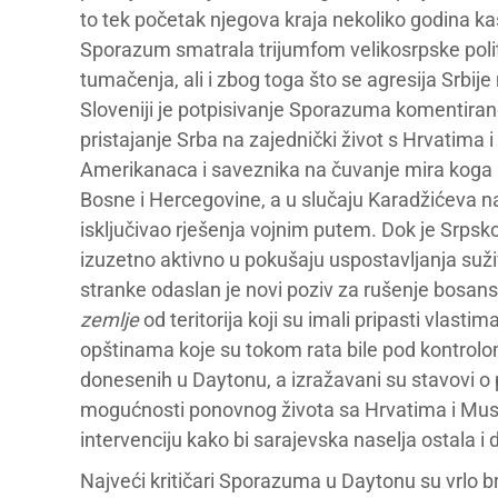
to tek početak njegova kraja nekoliko godina ka
Sporazum smatrala trijumfom velikosrpske poli
tumačenja, ali i zbog toga što se agresija Srbij
Sloveniji je potpisivanje Sporazuma komentira
pristajanje Srba na zajednički život s Hrvatima
Amerikanaca i saveznika na čuvanje mira koga n
Bosne i Hercegovine, a u slučaju Karadžićeva na
isključivao rješenja vojnim putem. Dok je Srps
izuzetno aktivno u pokušaju uspostavljanja suž
stranke odaslan je novi poziv za rušenje bosa
zemlje
od teritorija koji su imali pripasti vlas
opštinama koje su tokom rata bile pod kontrolom 
donesenih u Daytonu, a izražavani su stavovi o
mogućnosti ponovnog života sa Hrvatima i Musl
intervenciju kako bi sarajevska naselja ostala i d
Najveći kritičari Sporazuma u Daytonu su vrlo br