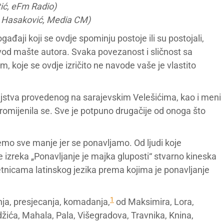
tić, eFm Radio)
is Hasaković, Media CM)
događaji koji se ovdje spominju postoje ili su postojali,
zvod mašte autora. Svaka povezanost i sličnost sa
, koje se ovdje izričito ne navode vaše je vlastito
etinjstva provedenog na sarajevskim Velešićima, kao i meni
„Promijenila se. Sve je potpuno drugačije od onoga što
o sve manje jer se ponavljamo. Od ljudi koje
 izreka „Ponavljanje je majka gluposti“ stvarno kineska
četnicama latinskog jezika prema kojima je ponavljanje
1
enja, presjecanja, komadanja,
od Maksimira, Lora,
adžića, Mahala, Pala, Višegradova, Travnika, Knina,