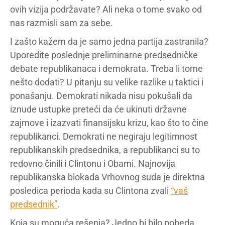
ovih vizija podržavate? Ali neka o tome svako od
nas razmisli sam za sebe.
I zašto kažem da je samo jedna partija zastranila?
Uporedite poslednje preliminarne predsedničke
debate republikanaca i demokrata. Treba li tome
nešto dodati? U pitanju su velike razlike u taktici i
ponašanju. Demokrati nikada nisu pokušali da
iznude ustupke preteći da će ukinuti državne
zajmove i izazvati finansijsku krizu, kao što to čine
republikanci. Demokrati ne negiraju legitimnost
republikanskih predsednika, a republikanci su to
redovno činili i Clintonu i Obami. Najnovija
republikanska blokada Vrhovnog suda je direktna
posledica perioda kada su Clintona zvali
“vaš
predsednik”
.
Koja su moguća rešenja? Jedno bi bilo pobeda