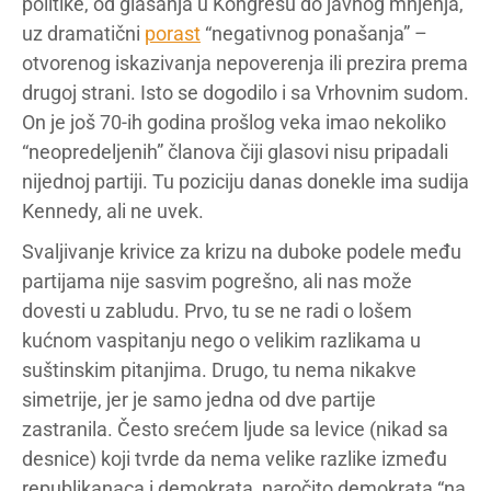
politike, od glasanja u Kongresu do javnog mnjenja,
uz dramatični
porast
“negativnog ponašanja” –
otvorenog iskazivanja nepoverenja ili prezira prema
drugoj strani. Isto se dogodilo i sa Vrhovnim sudom.
On je još 70-ih godina prošlog veka imao nekoliko
“neopredeljenih” članova čiji glasovi nisu pripadali
nijednoj partiji. Tu poziciju danas donekle ima sudija
Kennedy, ali ne uvek.
Svaljivanje krivice za krizu na duboke podele među
partijama nije sasvim pogrešno, ali nas može
dovesti u zabludu. Prvo, tu se ne radi o lošem
kućnom vaspitanju nego o velikim razlikama u
suštinskim pitanjima. Drugo, tu nema nikakve
simetrije, jer je samo jedna od dve partije
zastranila. Često srećem ljude sa levice (nikad sa
desnice) koji tvrde da nema velike razlike između
republikanaca i demokrata, naročito demokrata “na