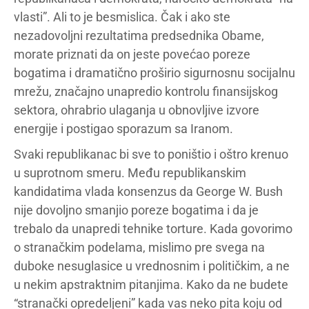
vlasti”. Ali to je besmislica. Čak i ako ste
nezadovoljni rezultatima predsednika Obame,
morate priznati da on jeste povećao poreze
bogatima i dramatično proširio sigurnosnu socijalnu
mrežu, značajno unapredio kontrolu finansijskog
sektora, ohrabrio ulaganja u obnovljive izvore
energije i postigao sporazum sa Iranom.
Svaki republikanac bi sve to poništio i oštro krenuo
u suprotnom smeru. Među republikanskim
kandidatima vlada konsenzus da George W. Bush
nije dovoljno smanjio poreze bogatima i da je
trebalo da unapredi tehnike torture. Kada govorimo
o stranačkim podelama, mislimo pre svega na
duboke nesuglasice u vrednosnim i političkim, a ne
u nekim apstraktnim pitanjima. Kako da ne budete
“stranački opredeljeni” kada vas neko pita koju od