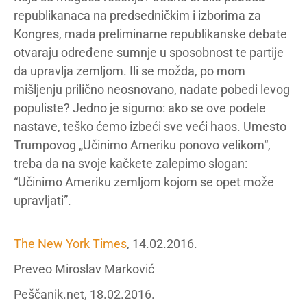
republikanaca na predsedničkim i izborima za
Kongres, mada preliminarne republikanske debate
otvaraju određene sumnje u sposobnost te partije
da upravlja zemljom. Ili se možda, po mom
mišljenju prilično neosnovano, nadate pobedi levog
populiste? Jedno je sigurno: ako se ove podele
nastave, teško ćemo izbeći sve veći haos. Umesto
Trumpovog „Učinimo Ameriku ponovo velikom“,
treba da na svoje kačkete zalepimo slogan:
“Učinimo Ameriku zemljom kojom se opet može
upravljati”.
The New York Times
, 14.02.2016.
Preveo Miroslav Marković
Peščanik.net, 18.02.2016.