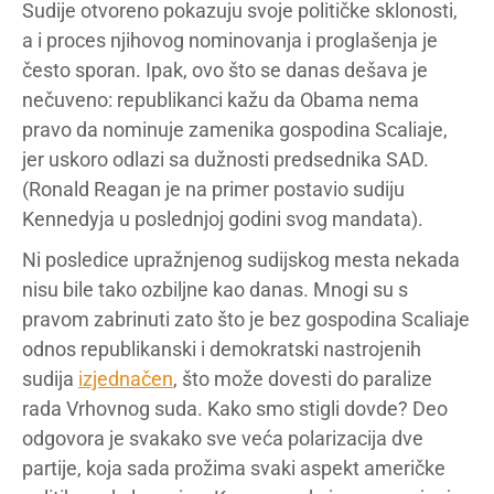
Sudije otvoreno pokazuju svoje političke sklonosti,
a i proces njihovog nominovanja i proglašenja je
često sporan. Ipak, ovo što se danas dešava je
nečuveno: republikanci kažu da Obama nema
pravo da nominuje zamenika gospodina Scaliaje,
jer uskoro odlazi sa dužnosti predsednika SAD.
(Ronald Reagan je na primer postavio sudiju
Kennedyja u poslednjoj godini svog mandata).
Ni posledice upražnjenog sudijskog mesta nekada
nisu bile tako ozbiljne kao danas. Mnogi su s
pravom zabrinuti zato što je bez gospodina Scaliaje
odnos republikanski i demokratski nastrojenih
sudija
izjednačen
, što može dovesti do paralize
rada Vrhovnog suda. Kako smo stigli dovde? Deo
odgovora je svakako sve veća polarizacija dve
partije, koja sada prožima svaki aspekt američke