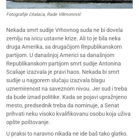
Fotografije čitalaca, Rade Vilimonović
Nekada smrt sudije Vrhovnog suda ne bi dovela
zemlju na ivicu ustavne krize. Ali to je bila neka
druga Amerika, sa drugačijom Republikanskom
partijom. U današnjoj Americi sa današnjom
Republikanskom partijom smrt sudije Antonina
Scaliaje izazvala je pravi haos. Nekada bi smrt
sudije u najgorem slučaju izazvala blagu
uznemirenost na saveznom nivou. Jer sud i treba
da bude iznad politike. Kada se pojavi upražnjeno
mesto, predsednik treba da nominuje, a Senat
prihvati neku visoko kvalifikovanu osobu koja uživa
opšte poštovanje.
U praksi to naravno nikada ne ide baš tako glatko.