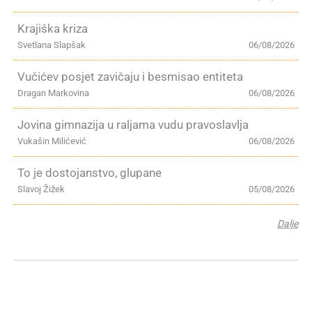
Krajiška kriza
Svetlana Slapšak
06/08/2026
Vučićev posjet zavičaju i besmisao entiteta
Dragan Markovina
06/08/2026
Jovina gimnazija u raljama vudu pravoslavlja
Vukašin Milićević
06/08/2026
To je dostojanstvo, glupane
Slavoj Žižek
05/08/2026
Dalje