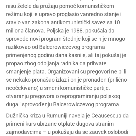
nisu želele da pružaju pomoć komunističkom
režimu koji je upravo proglasio vanredno stanje i
stavio van zakona antikomunistički savez sa 10
miliona članova. Poljska je 1988. pokušala da
sprovede novi program štednje koji se nije mnogo
razlikovao od Balcerowiczevog programa
primenjenog godinu dana kasnije, ali taj pokušaj je
propao zbog odbijanja radnika da prihvate
smanjenje plata. Organizovani su pregovori ne bi li
se nekako pronašao izlaz i on je pronađen (prilično
neočekivano) u smeni komunističke partije,
otvaranju pregovora o reprogramiranju poljskog
duga i sprovođenju Balcerowiczevog programa.
Dužnička kriza u Rumuniji navela je Ceausescua da
primeni kurs ubrzane otplate dugova stranim
zajmodavcima – u pokušaju da se zauvek oslobodi