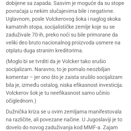
dobijene sa zapada. Sasvim je moguće da su stope
povraćaja u nekim slučajevima bile i negativne.
Uglavnom, posle Volckerovog šoka i naglog skoka
kamatnih stopa, socijalističke zemlje koje su se
zaduživale 70-ih, preko noći su bile primorane da
veliki deo bruto nacionalnog proizvoda usmere na
otplatu duga stranim kreditorima.
(Moglo bi se tvrditi da je Volcker tako srušio
socijalizam. Naravno, to je pomalo neozbiljan
komentar – jer ono što je zaista srušilo socijalizam
bila je, između ostalog, niska efikasnost investicija.
Volckerov šok je tu neefikasnost samo učinio
očiglednom.)
Dužnička kriza se u ovim zemljama manifestovala
na različite, ali povezane načine. U Jugoslaviji je to
dovelo do novog zaduživanja kod MMF-a. Zajam