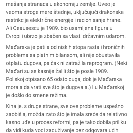
mešanja stranaca u ekonomiju zemlje. Uveo je
veoma stroge mere štednje, uključujući drakonske
restrikcije električne energije i racionisanje hrane.
Ali Ceausescu je 1989. bio usamljena figura u
Evropi i ubrzo je zbačen sa vlasti državnim udarom.
Mađarska je patila od niskih stopa rasta i hroničnih
problema sa platnim bilansom, ali nije obustavila
otplatu dugova, pa čak ni zatražila reprogram. (Neki
Mađari su se kasnije žalili što je posle 1989.
Poljskoj otpisano 65 odsto duga, dok je Mađarska
morala da vrati sve što je dugovala.) I u Mađarskoj
je došlo do smene režima.
Kina je, s druge strane, sve ove probleme uspešno
zaobišla, možda zato što je imala sreće da relativno
kasno uđe u proces reformi, pa je tako dobila priliku
da vidi kuda vodi zaduživanje bez odgovarajućih