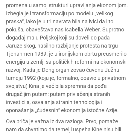
promena u samoj strukturi upravljanja ekonomijom.
Izbegla je i transformaciju po modelu „velikog
praska“, iako je u tri navrata bila na ivici da i to
pokuša, obaveštava nas Isabella Weber. Suprotno
događajima u Poljskoj koji su doveli do pada
Jaruzelskog, nasilno razbijanje protesta na trgu
Tjenanmen 1989. je u ironijskom obrtu preusmerilo
energiju u zemlji sa političkih reformi na ekonomski
razvoj. Kada je Deng organizovao čuvenu Južnu
turneju 1992 (koju je, formalno, obavio u privatnom
svojstvu) Kina je već bila spremna da pođe
drugačijim putem: putem privlačenja stranih
investicija, osvajanja stranih tehnologija i
oponašanja „čudesnih“ ekonomija istočne Azije.
Ova priča je važna iz dva razloga. Prvo, pomaže
nam da shvatimo da temelji uspeha Kine nisu bili