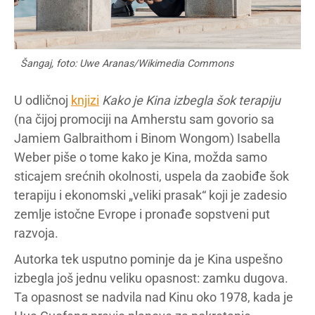
Šangaj, foto: Uwe Aranas/Wikimedia Commons
U odličnoj
knjizi
Kako je Kina izbegla šok terapiju
(na čijoj promociji na Amherstu sam govorio sa
Jamiem Galbraithom i Binom Wongom) Isabella
Weber piše o tome kako je Kina, možda samo
sticajem srećnih okolnosti, uspela da zaobiđe šok
terapiju i ekonomski „veliki prasak“ koji je zadesio
zemlje istočne Evrope i pronađe sopstveni put
razvoja.
Autorka tek usputno pominje da je Kina uspešno
izbegla još jednu veliku opasnost: zamku dugova.
Ta opasnost se nadvila nad Kinu oko 1978, kada je