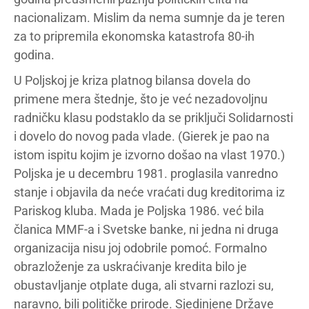
nacionalizam. Mislim da nema sumnje da je teren
za to pripremila ekonomska katastrofa 80-ih
godina.
U Poljskoj je kriza platnog bilansa dovela do
primene mera štednje, što je već nezadovoljnu
radničku klasu podstaklo da se priključi Solidarnosti
i dovelo do novog pada vlade. (Gierek je pao na
istom ispitu kojim je izvorno došao na vlast 1970.)
Poljska je u decembru 1981. proglasila vanredno
stanje i objavila da neće vraćati dug kreditorima iz
Pariskog kluba. Mada je Poljska 1986. već bila
članica MMF-a i Svetske banke, ni jedna ni druga
organizacija nisu joj odobrile pomoć. Formalno
obrazloženje za uskraćivanje kredita bilo je
obustavljanje otplate duga, ali stvarni razlozi su,
naravno, bili političke prirode. Sjedinjene Države