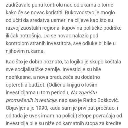
zadržavale punu kontrolu nad odlukama o tome
kako će se novac koristiti. Rukovodstvo je moglo
odlučiti da sredstva usmeri na ciljeve kao što su
razvoj zaostalih regiona, kupovina političke podrške
ili čak potrošnja. Da se novac nalazio pod
kontrolom stranih investitora, sve odluke bi bile u
njihovim rukama.
Kao što je dobro poznato, ta logika je skupo koštala
sve socijalističke zemlje. Investicije su bile
neefikasne, a nova preduzeća su dodatno
opteretila budžet. (Odličnu knjigu o lošim
investicijama u tom periodu,
Na zgarištu
promašenih investicija
, napisao je Ratko Bošković.
Objavljena je 1990, kada sam je prvi put pročitao, i
od tada je uvek imam na polici.) Stope povraćaja od
investicija bile su niže od kamatnih stopa za kredite