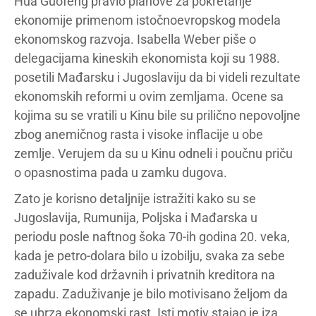
Hua Guofeng pravio planove za pokretanje
ekonomije primenom istočnoevropskog modela
ekonomskog razvoja. Isabella Weber piše o
delegacijama kineskih ekonomista koji su 1988.
posetili Mađarsku i Jugoslaviju da bi videli rezultate
ekonomskih reformi u ovim zemljama. Ocene sa
kojima su se vratili u Kinu bile su prilično nepovoljne
zbog anemičnog rasta i visoke inflacije u obe
zemlje. Verujem da su u Kinu odneli i poučnu priču
o opasnostima pada u zamku dugova.
Zato je korisno detaljnije istražiti kako su se
Jugoslavija, Rumunija, Poljska i Mađarska u
periodu posle naftnog šoka 70-ih godina 20. veka,
kada je petro-dolara bilo u izobilju, svaka za sebe
zaduživale kod državnih i privatnih kreditora na
zapadu. Zaduživanje je bilo motivisano željom da
se ubrza ekonomski rast. Isti motiv stajao je iza