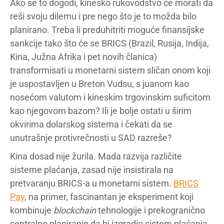
Ako se to dogodi, kinesko rukovodstvo će morati da
reši svoju dilemu i pre nego što je to možda bilo
planirano. Treba li preduhitriti moguće finansijske
sankcije tako što će se BRICS (Brazil, Rusija, Indija,
Kina, Južna Afrika i pet novih članica)
transformisati u monetarni sistem sličan onom koji
je uspostavljen u Breton Vudsu, s juanom kao
nosećom valutom i kineskim trgovinskim suficitom
kao njegovom bazom? Ili je bolje ostati u širim
okvirima dolarskog sistema i čekati da se
unutrašnje protivrečnosti u SAD razreše?
Kina dosad nije žurila. Mada razvija različite
sisteme plaćanja, zasad nije insistirala na
pretvaranju BRICS-a u monetarni sistem.
BRICS
Pay
, na primer, fascinantan je eksperiment koji
kombinuje
blockchain
tehnologije i prekogranično
centralno planiranje da bi izgradio sistem plaćanja