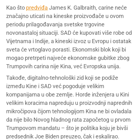
Kao što
predviđa
James K. Galbraith, carine neće
značajno uticati na kineske proizvođače u ovom
periodu prilagođavanja svetske trgovine
novonastaloj situaciji. SAD će kupovati više robe od
Vijetnama i Indije, a kineski izvoz u Evropu i ostatak
sveta će vrtoglavo porasti. Ekonomski blok koji bi
mogao pretrpeti najveće ekonomske gubitke zbog
Trumpovih carina nije Kina, već Evropska unija.
Takođe, digitalno-tehnološki zid koji se podiže
između Kine i SAD već pogoduje velikim
kompanijama u obe zemlje. Horde inženjera u Kini
velikim koracima napreduju u proizvodnji naprednih
mikročipova čijom tehnologijom Kina ne bi ovladala
da nije bilo Novog hladnog rata započetog u prvom
Trumpovom mandatu – što je politika koju je bivši
predsednik Joe Biden preuzeo, čak i eskalirao.