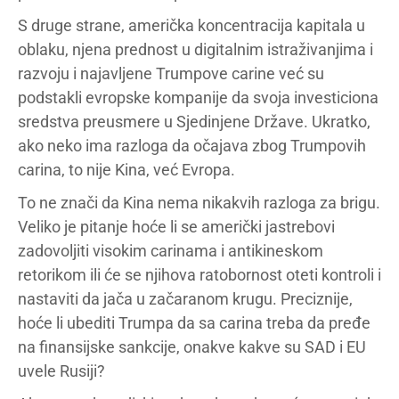
S druge strane, američka koncentracija kapitala u
oblaku, njena prednost u digitalnim istraživanjima i
razvoju i najavljene Trumpove carine već su
podstakli evropske kompanije da svoja investiciona
sredstva preusmere u Sjedinjene Države. Ukratko,
ako neko ima razloga da očajava zbog Trumpovih
carina, to nije Kina, već Evropa.
To ne znači da Kina nema nikakvih razloga za brigu.
Veliko je pitanje hoće li se američki jastrebovi
zadovoljiti visokim carinama i antikineskom
retorikom ili će se njihova ratobornost oteti kontroli i
nastaviti da jača u začaranom krugu. Preciznije,
hoće li ubediti Trumpa da sa carina treba da pređe
na finansijske sankcije, onakve kakve su SAD i EU
uvele Rusiji?