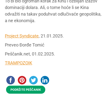
To bi bio ogroman korak za Kinu i ozbiljan izazov
dominaciji dolara. Ali, o tome hoće li se Kina
odvažiti na takav poduhvat odlučivaće geopolitika,
a ne ekonomija.
Project Syndicate
, 21.01.2025.
Preveo Đorđe Tomić
Peščanik.net, 01.02.2025.
TRAMPOZOIK
PODRŽITE PEŠČANIK