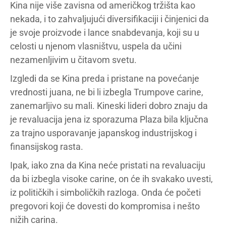
Kina nije više zavisna od američkog tržišta kao
nekada, i to zahvaljujući diversifikaciji i činjenici da
je svoje proizvode i lance snabdevanja, koji su u
celosti u njenom vlasništvu, uspela da učini
nezamenljivim u čitavom svetu.
Izgledi da se Kina preda i pristane na povećanje
vrednosti juana, ne bi li izbegla Trumpove carine,
zanemarljivo su mali. Kineski lideri dobro znaju da
je revaluacija jena iz sporazuma Plaza bila ključna
za trajno usporavanje japanskog industrijskog i
finansijskog rasta.
Ipak, iako zna da Kina neće pristati na revaluaciju
da bi izbegla visoke carine, on će ih svakako uvesti,
iz političkih i simboličkih razloga. Onda će početi
pregovori koji će dovesti do kompromisa i nešto
nižih carina.