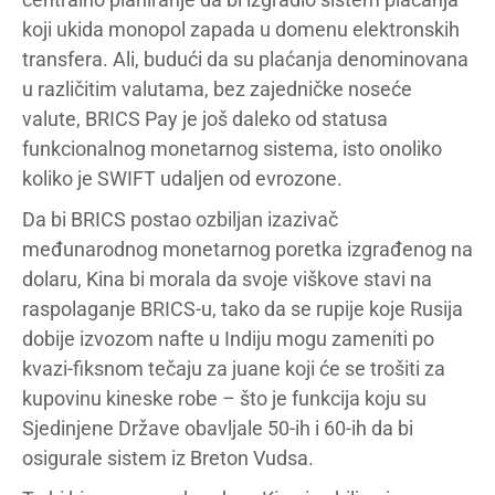
koji ukida monopol zapada u domenu elektronskih
transfera. Ali, budući da su plaćanja denominovana
u različitim valutama, bez zajedničke noseće
valute, BRICS Pay je još daleko od statusa
funkcionalnog monetarnog sistema, isto onoliko
koliko je SWIFT udaljen od evrozone.
Da bi BRICS postao ozbiljan izazivač
međunarodnog monetarnog poretka izgrađenog na
dolaru, Kina bi morala da svoje viškove stavi na
raspolaganje BRICS-u, tako da se rupije koje Rusija
dobije izvozom nafte u Indiju mogu zameniti po
kvazi-fiksnom tečaju za juane koji će se trošiti za
kupovinu kineske robe – što je funkcija koju su
Sjedinjene Države obavljale 50-ih i 60-ih da bi
osigurale sistem iz Breton Vudsa.