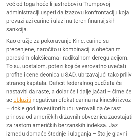
već od toga hoće li jastrebovi u Trumpovoj
administraciji uspeti da izazovu konfrontaciju koja
prevazilazi carine i ulazi na teren finansijskih
sankcija.
Kao oružje za pokoravanje Kine, carine su
precenjene, naročito u kombinaciji s obećanim
poreskim olakšicama i radikalnom deregulacijom.
To su, uostalom, potezi koji će verovatno uvećati
profite i cene deonica u SAD, ubrzavajući tako priliv
stranog kapitala. Deficit federalnog budžeta će
nastaviti da raste, a dolar će i dalje jačati – čime će
se
ublažiti
negativan efekat carina na kineski izvoz
– dokle god investitori budu verovali da će rast
prinosa od američkih državnih obveznica zaostajati
za rastom američkih berzanskih indeksa. Jaz
između domaće štednje i ulaganja – što je glavni