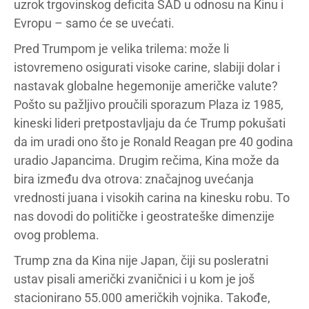
uzrok trgovinskog deficita SAD u odnosu na Kinu i
Evropu – samo će se uvećati.
Pred Trumpom je velika trilema: može li
istovremeno osigurati visoke carine, slabiji dolar i
nastavak globalne hegemonije američke valute?
Pošto su pažljivo proučili sporazum Plaza iz 1985,
kineski lideri pretpostavljaju da će Trump pokušati
da im uradi ono što je Ronald Reagan pre 40 godina
uradio Japancima. Drugim rečima, Kina može da
bira između dva otrova: značajnog uvećanja
vrednosti juana i visokih carina na kinesku robu. To
nas dovodi do političke i geostrateške dimenzije
ovog problema.
Trump zna da Kina nije Japan, čiji su posleratni
ustav pisali američki zvaničnici i u kom je još
stacionirano 55.000 američkih vojnika. Takođe,