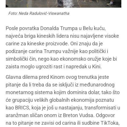
Foto: Neda Radulović-Viswanatha
Posle povratka Donalda Trumpa u Belu kuću,
najveća briga kineskih lidera nisu najavljene visoke
carine za kineske proizvode. Oni znaju da je
podizanje carina Trumpu važnije kao politički i
simbolički čin, nego kao ekonomsko oružje koje bi
zaista moglo ugroziti rast i napredak u Kini.
Glavna dilema pred Kinom ovog trenutka jeste
pitanje da li treba da se isključi iz međunarodnog
monetarnog sistema kojim dominira dolar, tako što
će grupaciju velikih globalnih ekonomija poznatu
kao BRICS, koja je još u nastajanju, transformisati u
aranžman sličan onom iz Breton Vudsa. Odgovor
na to pitanje ne zavisi od carina ili sudbine TikToka,