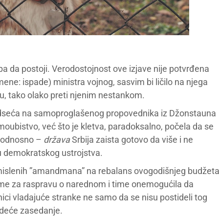
ba da postoji. Verodostojnost ove izjave nije potvrđena
 mene: ispade) ministra vojnog, sasvim bi ličilo na njega
u, tako olako preti njenim nestankom.
o podseća na samoproglašenog propovednika iz Džonstauna
amoubistvo, već što je kletva, paradoksalno, počela da se
, odnosno –
država
Srbija zaista gotovo da više i ne
lu demokratskog ustrojstva.
mislenih ”amandmana” na rebalans ovogodišnjeg budžet
reme za raspravu o narednom i time onemogućila da
anici vladajuće stranke ne samo da se nisu postideli tog
ledeće zasedanje.