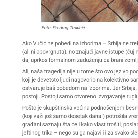
Foto: Predrag Trokicić
Ako Vučić ne pobedi na izborima – Srbija ne tre
(ali ni opovrgnuta), no znajući javne istupe (čuj
da, uprkos formalnom zaduženju da brani zemlj
Ali, naša tragedija nije u tome što ovo jeziv
koji je devetsto ljudi nagovorio na kolektivno s
ostvaruje baš pobedom na izborima. Jer Srbija
postoji. Postoji samo otvoreno izvrgavanje rug
Pošto je skupštinska većina podnošenjem bes
(koji važi još samo desetak dana!) potrošila v
građani saznaju šta će i kako vlast trošiti, posl
jeftinog trika – nego su ga najavili i za svako s