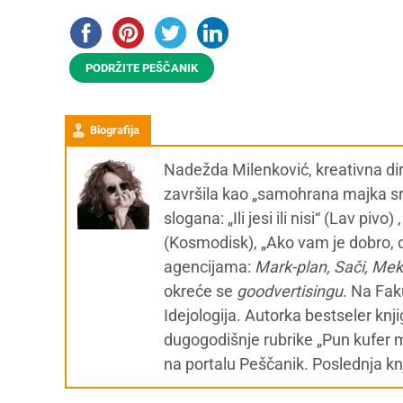
PODRŽITE PEŠČANIK
Biografija
Nadežda Milenković, kreativna dir
završila kao „samohrana majka srp
slogana: „Ili jesi ili nisi“ (Lav piv
(Kosmodisk), „Ako vam je dobro, o
agencijama:
Mark-plan, Sači, Me
okreće se
g
oodvertisingu
. Na Fak
Idejologija. Autorka bestseler knj
dugogodišnje rubrike „Pun kufer 
na portalu Peščanik. Poslednja kn