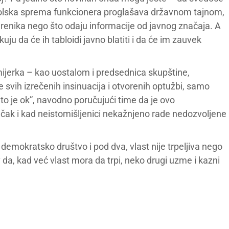
školska sprema funkcionera proglašava državnom tajnom,
verenika nego što odaju informacije od javnog značaja. A
ju da će ih tabloidi javno blatiti i da će im zauvek
mijerka – kao uostalom i predsednica skupštine,
le svih izrečenih insinuacija i otvorenih optužbi, samo
 to je ok”, navodno poručujući time da je ovo
 čak i kad neistomišljenici nekažnjeno rade nedozvoljene
 demokratsko društvo i pod dva, vlast nije trpeljiva nego
da, kad već vlast mora da trpi, neko drugi uzme i kazni