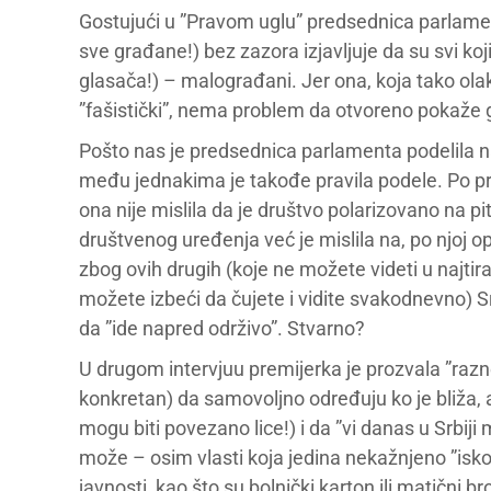
Gostujući u ”Pravom uglu” predsednica parlame
sve građane!) bez zazora izjavljuje da su svi koji
glasača!) – malograđani. Jer ona, koja tako olako
”fašistički”, nema problem da otvoreno pokaže 
Pošto nas je predsednica parlamenta podelila na
među jednakima je takođe pravila podele. Po pr
ona nije mislila da je društvo polarizovano na p
društvenog uređenja već je mislila na, po njoj ops
zbog ovih drugih (koje ne možete videti u najtira
možete izbeći da čujete i vidite svakodnevno) S
da ”ide napred održivo”. Stvarno?
U drugom intervjuu premijerka je prozvala ”raz
konkretan) da samovoljno određuju ko je bliža, a k
mogu biti povezano lice!) i da ”vi danas u Srbiji
može – osim vlasti koja jedina nekažnjeno ”iskop
javnosti, kao što su bolnički karton ili matični 