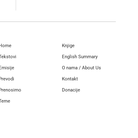
Home
Knjige
Tekstovi
English Summary
Emisije
O nama / About Us
Prevodi
Kontakt
Prenosimo
Donacije
Teme