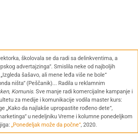
ektorka, školovala se da radi sa delinkventima, a
skog advertajzinga“. Smislila neke od najboljih
o) , „Izgleda šašavo, ali mene leđa više ne bole“
nda ništa“ (Peščanik)... Radila u reklamnim
kken, Komunis
. Sve manje radi komercijalne kampanje i
ultetu za medije i komunikacije vodila master kurs:
ige „Kako da najlakše upropastite rođeno dete“,
marketinga“ u nedeljniku Vreme i kolumne ponedeljkom
jiga:
„Ponedeljak može da počne“
, 2020.