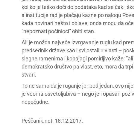
koliko je teško doći do podataka kad se čak i 
a institucije radije plaćaju kazne po nalogu Po
kada novinari nešto i objave, onda mogu da očeku
”nepoznati počinioci” obiti stan.
Ali je možda najveće izvrgavanje ruglu kad pre
predsednik države kao i svi ostali u vlasti – pos
slegne ramenima i kobajagi pomirljivo kaže: ”ali
demokratsko društvo pa vlast, eto, mora da trpi
stvari.
To ne samo da je ruganje jer pod jedan, ovo nije
je veoma osvetoljubiva – nego je i opasan poziv 
nepoćudne.
Peščanik.net, 18.12.2017.