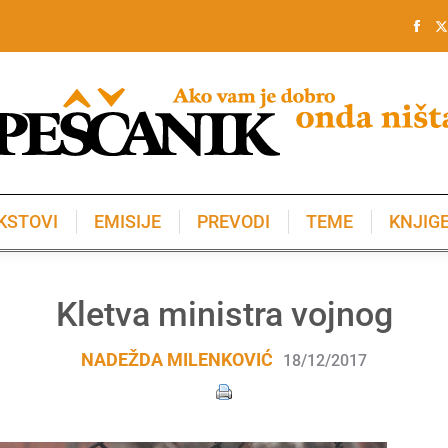
KSTOVI
EMISIJE
PREVODI
TEME
KNJIG
KSTOVI
EMISIJE
PREVODI
TEME
KNJIG
Kletva ministra vojnog
NADEŽDA MILENKOVIĆ
18/12/2017