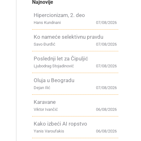
Najnovije
Hipercionizam, 2. deo
Hans Kundnani
07/08/2026
Ko nameće selektivnu pravdu
Savo Đurđić
07/08/2026
Poslednji let za Čipuljić
Ljubodrag Stojadinović
07/08/2026
Oluja u Beogradu
Dejan Ilić
07/08/2026
Karavane
Viktor Ivančić
06/08/2026
Kako izbeći AI ropstvo
Yanis Varoufakis
06/08/2026