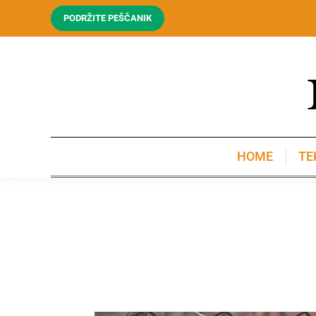
PODRŽITE PEŠČANIK
HOME
TE
HOME
TE