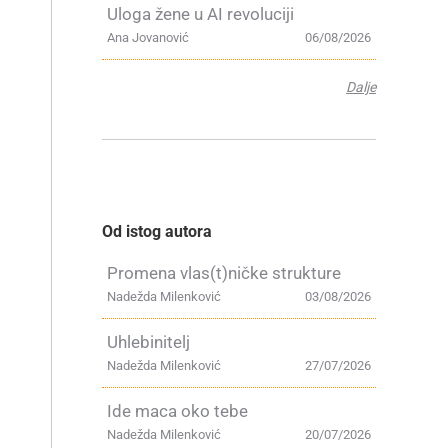
Uloga žene u AI revoluciji
Ana Jovanović
06/08/2026
Dalje
Od istog autora
Promena vlas(t)ničke strukture
Nadežda Milenković
03/08/2026
Uhlebinitelj
a
Nadežda Milenković
27/07/2026
Ide maca oko tebe
Nadežda Milenković
20/07/2026