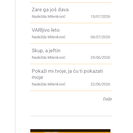
Zare ga još dava
Nadežda Milenković
13/07/2026
VARljivo leto
Nadežda Milenković
06/07/2026
Skup, a jeftin
Nadežda Milenković
29/06/2026
Pokaži mi tvoje, ja ću ti pokazati
e
moje
Nadežda Milenković
22/06/2026
Dalje