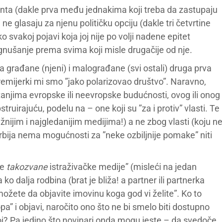
nta (dakle prva među jednakima koji treba da zastupaju
 ne glasaju za njenu političku opciju (dakle tri četvrtine
 svakoj pojavi koja joj nije po volji nadene epitet
gnušanje prema svima koji misle drugačije od nje.
 građane (njeni) i malograđane (svi ostali) druga prva
emijerki mi smo ”jako polarizovao društvo”. Naravno,
itanjima evropske ili neevropske budućnosti, ovog ili onog
truirajuću, podelu na – one koji su ”za i protiv” vlasti. Te
žnijim i najgledanijim medijima!) a ne zbog vlasti (koju n
rbija nema mogućnosti za ”neke ozbiljnije pomake” niti
ne
takozvane
istraživačke medije” (misleći na jedan
o dalja rodbina (brat je bliža! a partner ili partnerka
 možete da objavite imovinu koga god vi želite”. Ko to
a” i objavi, naročito ono što ne bi smelo biti dostupno
broj? Pa jedino što novinari onda mogu jeste – da svedoče