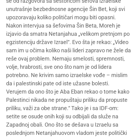
se od razgovora sa šestoricom šefova izraelske
unutrašnje bezbednosne agencije Šin Bet, koji svi
upozoravaju koliko političari mogu biti opasni.
Nakon intervjua sa šefovima Šin Beta, Moreh je
izjavio da smatra Netanjahua „velikom pretnjom po
egzistenciju države Izrael“. Evo šta je rekao: „Video
sam im u očima koliko naši lideri zapravo ne žele da
reše ovaj problem. Nemaju smelosti, spremnosti,
volje, hrabrosti, sve ono što nam je od lidera
potrebno. Ne krivim samo izraelske vođe – mislim
da i palestinski pate od iste užasne bolesti.
Verujem da ono što je Aba Eban rekao o tome kako
Palestinci nikada ne propuštaju priliku da propuste
priliku, važi za obe strane.“ Tako je i sa IDF-om:
setite se osude onih koji su odbijali da služe na
Zapadnoj obali. Ono što se dešava u Izraelu sa
poslednjom Netanjahuovom vladom jeste politički