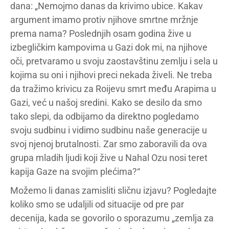
dana: „Nemojmo danas da krivimo ubice. Kakav
argument imamo protiv njihove smrtne mržnje
prema nama? Poslednjih osam godina žive u
izbegličkim kampovima u Gazi dok mi, na njihove
oči, pretvaramo u svoju zaostavštinu zemlju i sela u
kojima su oni i njihovi preci nekada živeli. Ne treba
da tražimo krivicu za Roijevu smrt među Arapima u
Gazi, već u našoj sredini. Kako se desilo da smo
tako slepi, da odbijamo da direktno pogledamo
svoju sudbinu i vidimo sudbinu naše generacije u
svoj njenoj brutalnosti. Zar smo zaboravili da ova
grupa mladih ljudi koji žive u Nahal Ozu nosi teret
kapija Gaze na svojim plećima?“
Možemo li danas zamisliti sličnu izjavu? Pogledajte
koliko smo se udaljili od situacije od pre par
decenija, kada se govorilo o sporazumu „zemlja za