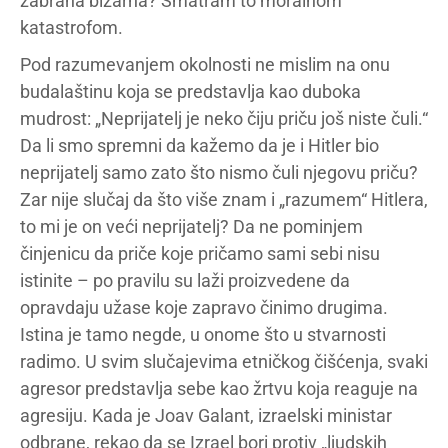
zabrana bizarna? Smatram to moralnom
katastrofom.
Pod razumevanjem okolnosti ne mislim na onu
budalaštinu koja se predstavlja kao duboka
mudrost: „Neprijatelj je neko čiju priču još niste čuli.“
Da li smo spremni da kažemo da je i Hitler bio
neprijatelj samo zato što nismo čuli njegovu priču?
Zar nije slučaj da što više znam i „razumem“ Hitlera,
to mi je on veći neprijatelj? Da ne pominjem
činjenicu da priče koje pričamo sami sebi nisu
istinite – po pravilu su laži proizvedene da
opravdaju užase koje zapravo činimo drugima.
Istina je tamo negde, u onome što u stvarnosti
radimo. U svim slučajevima etničkog čišćenja, svaki
agresor predstavlja sebe kao žrtvu koja reaguje na
agresiju. Kada je Joav Galant, izraelski ministar
odbrane, rekao da se Izrael bori protiv „ljudskih