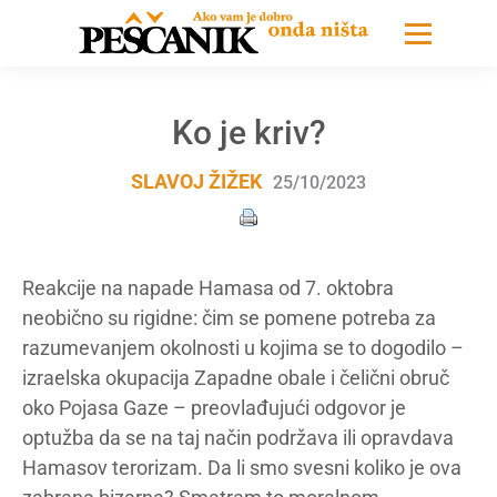
Ko je kriv?
SLAVOJ ŽIŽEK
25/10/2023
Reakcije na napade Hamasa od 7. oktobra
neobično su rigidne: čim se pomene potreba za
razumevanjem okolnosti u kojima se to dogodilo –
izraelska okupacija Zapadne obale i čelični obruč
oko Pojasa Gaze – preovlađujući odgovor je
optužba da se na taj način podržava ili opravdava
Hamasov terorizam. Da li smo svesni koliko je ova