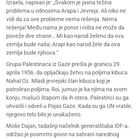
Izraela, napisao je: „Svakom je jasna težina
problema u odnosima Arapa i Jevreja. Ali niko ne
vidi da za ove probleme nema rešenja. Nema
rešenja! Među nama je ponor i ništa ne može da
poveže dve strane… Mi kao narod želimo da ova
zemlja bude naša; Arapi kao narod žele da ova
zemlja bude njihova.“
Grupa Palestinaca iz Gaze prešla je granicu 29.
aprila 1956. da opljačkaju žetvu na poljima kibuca
Nahal Oz. Mladi jevrejski član kibuca koji je
patrolirao poljima, Roi, jurnuo je ka njima na svom
konju, mašući štapom da ih otera. Palestinci su ga
uhvatili i odveli u Pojas Gaze. Kada su ga UN vratile,
njegovo telo bilo je unakaženo.
Moše Dajan, tadašnji načelnik generalštaba IDF-a,
održao je posmrtni govor na sahrani narednog