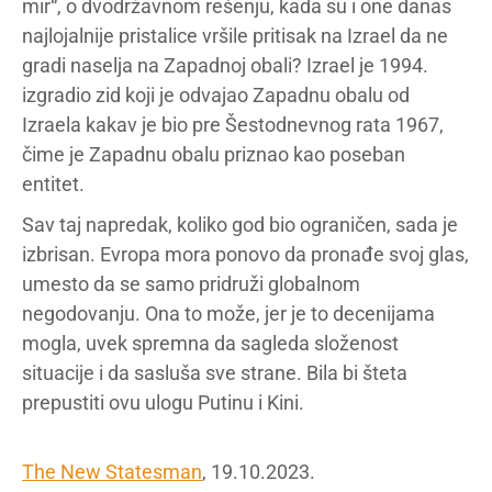
mir“, o dvodržavnom rešenju, kada su i one danas
najlojalnije pristalice vršile pritisak na Izrael da ne
gradi naselja na Zapadnoj obali? Izrael je 1994.
izgradio zid koji je odvajao Zapadnu obalu od
Izraela kakav je bio pre Šestodnevnog rata 1967,
čime je Zapadnu obalu priznao kao poseban
entitet.
Sav taj napredak, koliko god bio ograničen, sada je
izbrisan. Evropa mora ponovo da pronađe svoj glas,
umesto da se samo pridruži globalnom
negodovanju. Ona to može, jer je to decenijama
mogla, uvek spremna da sagleda složenost
situacije i da sasluša sve strane. Bila bi šteta
prepustiti ovu ulogu Putinu i Kini.
The New Statesman
, 19.10.2023.