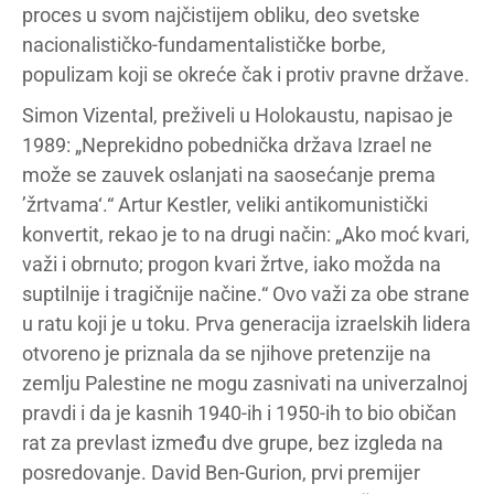
proces u svom najčistijem obliku, deo svetske
nacionalističko-fundamentalističke borbe,
populizam koji se okreće čak i protiv pravne države.
Simon Vizental, preživeli u Holokaustu, napisao je
1989: „Neprekidno pobednička država Izrael ne
može se zauvek oslanjati na saosećanje prema
’žrtvama‘.“ Artur Kestler, veliki antikomunistički
konvertit, rekao je to na drugi način: „Ako moć kvari,
važi i obrnuto; progon kvari žrtve, iako možda na
suptilnije i tragičnije načine.“ Ovo važi za obe strane
u ratu koji je u toku. Prva generacija izraelskih lidera
otvoreno je priznala da se njihove pretenzije na
zemlju Palestine ne mogu zasnivati na univerzalnoj
pravdi i da je kasnih 1940-ih i 1950-ih to bio običan
rat za prevlast između dve grupe, bez izgleda na
posredovanje. David Ben-Gurion, prvi premijer