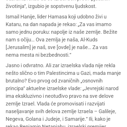
životinja“, izgubio je sopstvenu ljudskost.
Ismail Hanije, lider Hamasa koji udobno živi u
Kataru, na dan napada je rekao: „Za vas imamo
samo jednu poruku: napolje iz naše zemlje. Bežite
nam s očiju… Ova zemlja je naša, Al-Kuds
[Jerusalim] je naš, sve [ovde] je naše… Za vas
nema mesta ni bezbednosti.“
Jasno i odvratno. Ali zar izraelska vlada nije rekla
nešto slično o tim Palestincima u Gazi, mada manje
brutalno? Evo prvog od zvaničnih „osnovnih
principa“ aktuelne izraelske vlade: „Jevrejski narod
ima ekskluzivno i neotuđivo pravo na sve delove
zemlje Izrael. Vlada će promovisati i razvijati
naseljavanje svih delova zemlje Izraela – Galileje,
Negeva, Golana i Judeje, i Samarije.“ Ili, kako je
rekao Benjamin Netanjahu, izraelski premijer,