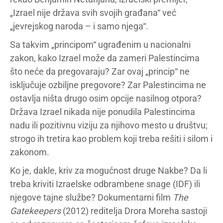
„Izrael nije država svih svojih građana“ već
„jevrejskog naroda – i samo njega“.
Sa takvim „principom“ ugrađenim u nacionalni
zakon, kako Izrael može da zameri Palestincima
što neće da pregovaraju? Zar ovaj „princip“ ne
isključuje ozbiljne pregovore? Zar Palestincima ne
ostavlja ništa drugo osim opcije nasilnog otpora?
Država Izrael nikada nije ponudila Palestincima
nadu ili pozitivnu viziju za njihovo mesto u društvu;
strogo ih tretira kao problem koji treba rešiti i silom i
zakonom.
Ko je, dakle, kriv za mogućnost druge Nakbe? Da li
treba kriviti Izraelske odbrambene snage (IDF) ili
njegove tajne službe? Dokumentarni film
The
Gatekeepers
(2012) reditelja Drora Moreha sastoji