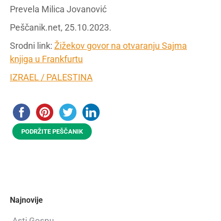
Prevela Milica Jovanović
Peščanik.net, 25.10.2023.
Srodni link:
Žižekov govor na otvaranju Sajma
knjiga u Frankfurtu
IZRAEL / PALESTINA
PODRŽITE PEŠČANIK
Najnovije
Asti Gospu