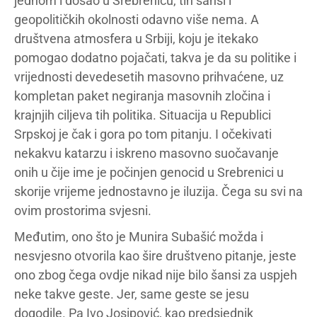
jednom i došao u Srebrenicu, tih šansi i
geopolitičkih okolnosti odavno više nema. A
društvena atmosfera u Srbiji, koju je itekako
pomogao dodatno pojačati, takva je da su politike i
vrijednosti devedesetih masovno prihvaćene, uz
kompletan paket negiranja masovnih zločina i
krajnjih ciljeva tih politika. Situacija u Republici
Srpskoj je čak i gora po tom pitanju. I očekivati
nekakvu katarzu i iskreno masovno suočavanje
onih u čije ime je počinjen genocid u Srebrenici u
skorije vrijeme jednostavno je iluzija. Čega su svi na
ovim prostorima svjesni.
Međutim, ono što je Munira Subašić možda i
nesvjesno otvorila kao šire društveno pitanje, jeste
ono zbog čega ovdje nikad nije bilo šansi za uspjeh
neke takve geste. Jer, same geste se jesu
dogodile. Pa Ivo Josipović, kao predsjednik