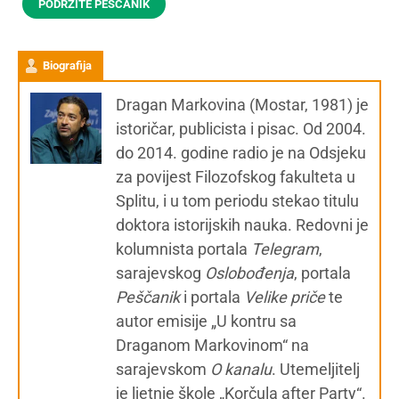
PODRŽITE PEŠČANIK
Biografija
Dragan Markovina (Mostar, 1981) je
istoričar, publicista i pisac. Od 2004.
do 2014. godine radio je na Odsjeku
za povijest Filozofskog fakulteta u
Splitu, i u tom periodu stekao titulu
doktora istorijskih nauka. Redovni je
kolumnista portala
Telegram
,
sarajevskog
Oslobođenja
, portala
Peščanik
i portala
Velike priče
te
autor emisije „U kontru sa
Draganom Markovinom“ na
sarajevskom
O kanalu
. Utemeljitelj
je ljetnje škole „Korčula after Party“.