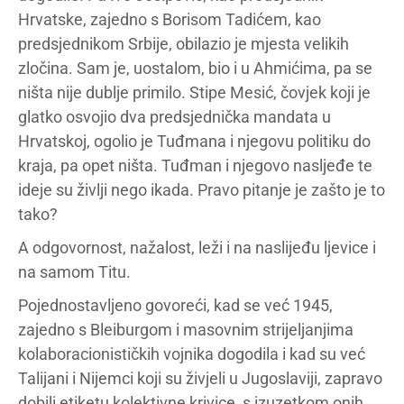
Hrvatske, zajedno s Borisom Tadićem, kao
predsjednikom Srbije, obilazio je mjesta velikih
zločina. Sam je, uostalom, bio i u Ahmićima, pa se
ništa nije dublje primilo. Stipe Mesić, čovjek koji je
glatko osvojio dva predsjednička mandata u
Hrvatskoj, ogolio je Tuđmana i njegovu politiku do
kraja, pa opet ništa. Tuđman i njegovo nasljeđe te
ideje su življi nego ikada. Pravo pitanje je zašto je to
tako?
A odgovornost, nažalost, leži i na naslijeđu ljevice i
na samom Titu.
Pojednostavljeno govoreći, kad se već 1945,
zajedno s Bleiburgom i masovnim strijeljanjima
kolaboracionističkih vojnika dogodila i kad su već
Talijani i Nijemci koji su živjeli u Jugoslaviji, zapravo
dobili etiketu kolektivne krivice, s izuzetkom onih