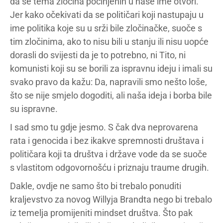
da se tema zločina počinjenih u naše ime otvori.
Jer kako očekivati da se političari koji nastupaju u
ime politika koje su u srži bile zločinačke, suoče s
tim zločinima, ako to nisu bili u stanju ili nisu uopće
dorasli do svijesti da je to potrebno, ni Tito, ni
komunisti koji su se borili za ispravnu ideju i imali su
svako pravo da kažu: Da, napravili smo nešto loše,
što se nije smjelo dogoditi, ali naša ideja i borba bile
su ispravne.
I sad smo tu gdje jesmo. S čak dva neprovarena
rata i genocida i bez ikakve spremnosti društava i
političara koji ta društva i države vode da se suoče
s vlastitom odgovornošću i priznaju traume drugih.
Dakle, ovdje ne samo što bi trebalo ponuditi
kraljevstvo za novog Willyja Brandta nego bi trebalo
iz temelja promijeniti mindset društva. Što pak