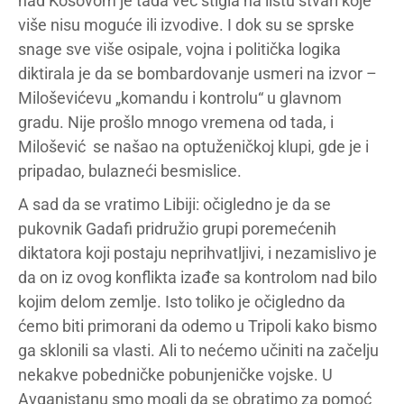
nad Kosovom je tada već stigla na listu stvari koje
više nisu moguće ili izvodive. I dok su se sprske
snage sve više osipale, vojna i politička logika
diktirala je da se bombardovanje usmeri na izvor –
Miloševićevu „komandu i kontrolu“ u glavnom
gradu. Nije prošlo mnogo vremena od tada, i
Milošević se našao na optuženičkoj klupi, gde je i
pripadao, bulazneći besmislice.
A sad da se vratimo Libiji: očigledno je da se
pukovnik Gadafi pridružio grupi poremećenih
diktatora koji postaju neprihvatljivi, i nezamislivo je
da on iz ovog konflikta izađe sa kontrolom nad bilo
kojim delom zemlje. Isto toliko je očigledno da
ćemo biti primorani da odemo u Tripoli kako bismo
ga sklonili sa vlasti. Ali to nećemo učiniti na začelju
nekakve pobedničke pobunjeničke vojske. U
Avganistanu smo mogli da se obratimo za pomoć