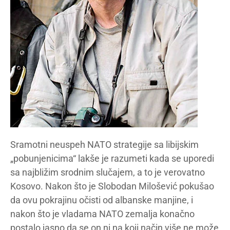
Sramotni neuspeh NATO strategije sa libijskim
„pobunjenicima“ lakše je razumeti kada se uporedi
sa najbližim srodnim slučajem, a to je verovatno
Kosovo. Nakon što je Slobodan Milošević pokušao
da ovu pokrajinu očisti od albanske manjine, i
nakon što je vladama NATO zemalja konačno
postalo jasno da se on ni na koji način više ne može