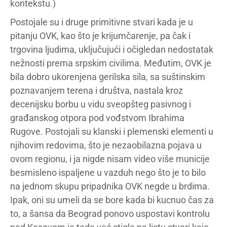
kontekstu.)
Postojale su i druge primitivne stvari kada je u
pitanju OVK, kao što je krijumčarenje, pa čak i
trgovina ljudima, uključujući i očigledan nedostatak
nežnosti prema srpskim civilima. Međutim, OVK je
bila dobro ukorenjena gerilska sila, sa suštinskim
poznavanjem terena i društva, nastala kroz
decenijsku borbu u vidu sveopšteg pasivnog i
građanskog otpora pod vođstvom Ibrahima
Rugove. Postojali su klanski i plemenski elementi u
njihovim redovima, što je nezaobilazna pojava u
ovom regionu, i ja nigde nisam video više municije
besmisleno ispaljene u vazduh nego što je to bilo
na jednom skupu pripadnika OVK negde u brdima.
Ipak, oni su umeli da se bore kada bi kucnuo čas za
to, a šansa da Beograd ponovo uspostavi kontrolu