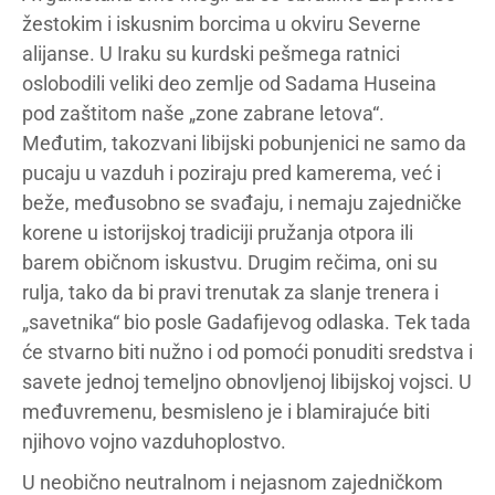
žestokim i iskusnim borcima u okviru Severne
alijanse. U Iraku su kurdski pešmega ratnici
oslobodili veliki deo zemlje od Sadama Huseina
pod zaštitom naše „zone zabrane letova“.
Međutim, takozvani libijski pobunjenici ne samo da
pucaju u vazduh i poziraju pred kamerema, već i
beže, međusobno se svađaju, i nemaju zajedničke
korene u istorijskoj tradiciji pružanja otpora ili
barem običnom iskustvu. Drugim rečima, oni su
rulja, tako da bi pravi trenutak za slanje trenera i
„savetnika“ bio posle Gadafijevog odlaska. Tek tada
će stvarno biti nužno i od pomoći ponuditi sredstva i
savete jednoj temeljno obnovljenoj libijskoj vojsci. U
međuvremenu, besmisleno je i blamirajuće biti
njihovo vojno vazduhoplostvo.
U neobično neutralnom i nejasnom zajedničkom