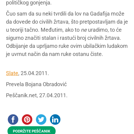
političkog gonjenja.
Čuo sam da su neki tvrdili da lov na Gadafija može
da dovede do civilih žrtava, što pretpostavljam da je
u teoriji tačno. Međutim, ako to
ne
uradimo, to će
sigurno značiti stalan i rastući broj civilnih žrtava.
Odbijanje da uprljamo ruke ovim ubilačkim ludakom
je uvrnut način da nam ruke ostanu čiste.
Slate
, 25.04.2011.
Prevela Bojana Obradović
Peščanik.net, 27.04.2011.
PODRŽITE PEŠČANIK