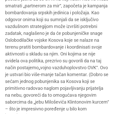
smatrati „partnerom za mir“, započeta je kampanja
bombardovanja srpskih jedinica i položaja. Kao
odgovor onima koji su sumnjali da se isključivo
vazdušnom strategijom može izvršiti potrebni
zadatak, naglašeno je da će pobunjeničke snage
Oslobodilačke vojske Kosova koje se nalaze na
terenu pratiti bombardovanje i koordinisati svoje
aktivnosti u skladu sa njim. Oni kojima se nije
svidela ova politika, prezrivo su govorili da na taj
način postajemo„vojno vazduhoplovstvo OVK“. Ovo
je ustvari bio više-manje tačan komentar. (Dobro se
sećam jednog pobunjenika sa Kosova koji se
primitivno radovao naglom pojavljivanju prijatelja
na nebu, govoreći da to omogućava njegovim
saborcima da „jebu Miloševića Klintonovim kurcem“
– što je impresivno poređenje u bilo kom