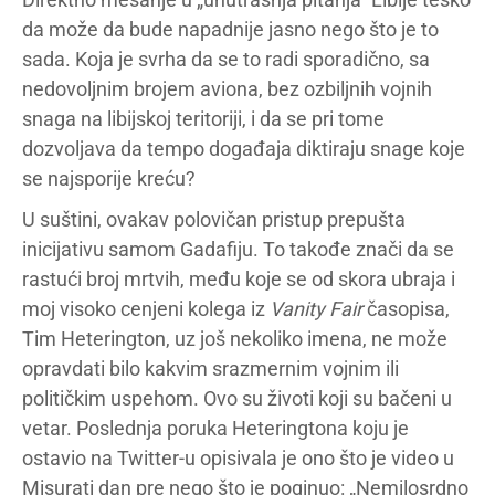
da može da bude napadnije jasno nego što je to
sada. Koja je svrha da se to radi sporadično, sa
nedovoljnim brojem aviona, bez ozbiljnih vojnih
snaga na libijskoj teritoriji, i da se pri tome
dozvoljava da tempo događaja diktiraju snage koje
se najsporije kreću?
U suštini, ovakav polovičan pristup prepušta
inicijativu samom Gadafiju. To takođe znači da se
rastući broj mrtvih, među koje se od skora ubraja i
moj visoko cenjeni kolega iz
Vanity Fair
časopisa,
Tim Heterington, uz još nekoliko imena, ne može
opravdati bilo kakvim srazmernim vojnim ili
političkim uspehom. Ovo su životi koji su bačeni u
vetar. Poslednja poruka Heteringtona koju je
ostavio na Twitter-u opisivala je ono što je video u
Misurati dan pre nego što je poginuo: „Nemilosrdno