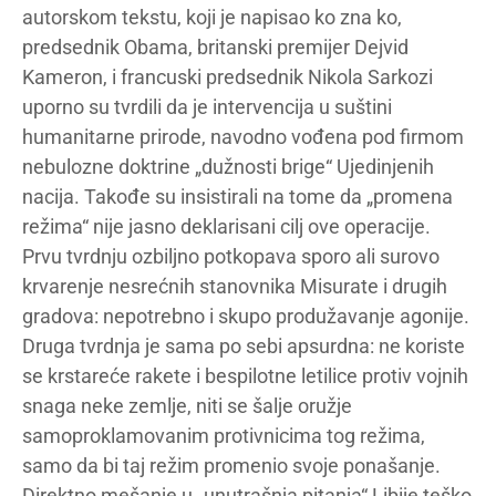
autorskom tekstu, koji je napisao ko zna ko,
predsednik Obama, britanski premijer Dejvid
Kameron, i francuski predsednik Nikola Sarkozi
uporno su tvrdili da je intervencija u suštini
humanitarne prirode, navodno vođena pod firmom
nebulozne doktrine „dužnosti brige“ Ujedinjenih
nacija. Takođe su insistirali na tome da „promena
režima“ nije jasno deklarisani cilj ove operacije.
Prvu tvrdnju ozbiljno potkopava sporo ali surovo
krvarenje nesrećnih stanovnika Misurate i drugih
gradova: nepotrebno i skupo produžavanje agonije.
Druga tvrdnja je sama po sebi apsurdna: ne koriste
se krstareće rakete i bespilotne letilice protiv vojnih
snaga neke zemlje, niti se šalje oružje
samoproklamovanim protivnicima tog režima,
samo da bi taj režim promenio svoje ponašanje.
Direktno mešanje u „unutrašnja pitanja“ Libije teško