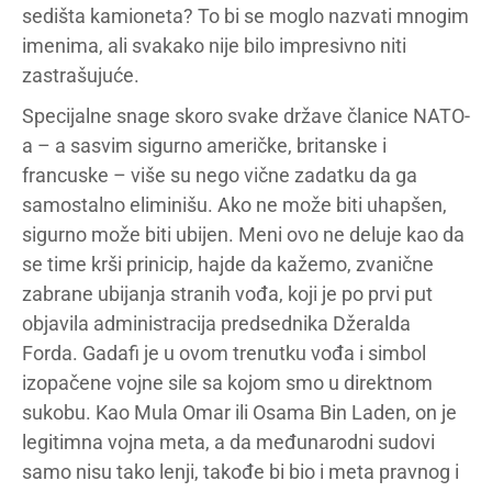
sedišta kamioneta? To bi se moglo nazvati mnogim
imenima, ali svakako nije bilo impresivno niti
zastrašujuće.
Specijalne snage skoro svake države članice NATO-
a – a sasvim sigurno američke, britanske i
francuske – više su nego vične zadatku da ga
samostalno eliminišu. Ako ne može biti uhapšen,
sigurno može biti ubijen. Meni ovo ne deluje kao da
se time krši prinicip, hajde da kažemo, zvanične
zabrane ubijanja stranih vođa, koji je po prvi put
objavila administracija predsednika Džeralda
Forda. Gadafi je u ovom trenutku vođa i simbol
izopačene vojne sile sa kojom smo u direktnom
sukobu. Kao Mula Omar ili Osama Bin Laden, on je
legitimna vojna meta, a da međunarodni sudovi
samo nisu tako lenji, takođe bi bio i meta pravnog i