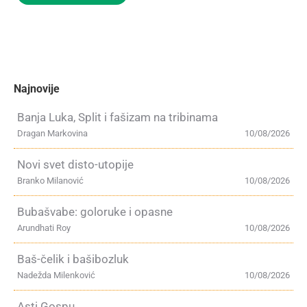
Najnovije
Banja Luka, Split i fašizam na tribinama
Dragan Markovina
10/08/2026
Novi svet disto-utopije
Branko Milanović
10/08/2026
Bubašvabe: goloruke i opasne
Arundhati Roy
10/08/2026
Baš-čelik i bašibozluk
Nadežda Milenković
10/08/2026
Asti Gospu