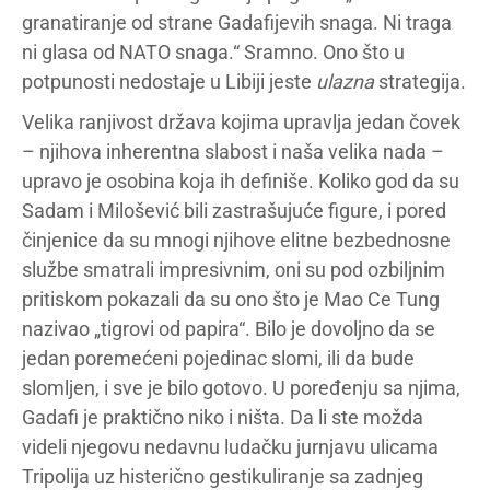
granatiranje od strane Gadafijevih snaga. Ni traga
ni glasa od NATO snaga.“ Sramno. Ono što u
potpunosti nedostaje u Libiji jeste
ulazna
strategija.
Velika ranjivost država kojima upravlja jedan čovek
– njihova inherentna slabost i naša velika nada –
upravo je osobina koja ih definiše. Koliko god da su
Sadam i Milošević bili zastrašujuće figure, i pored
činjenice da su mnogi njihove elitne bezbednosne
službe smatrali impresivnim, oni su pod ozbiljnim
pritiskom pokazali da su ono što je Mao Ce Tung
nazivao „tigrovi od papira“. Bilo je dovoljno da se
jedan poremećeni pojedinac slomi, ili da bude
slomljen, i sve je bilo gotovo. U poređenju sa njima,
Gadafi je praktično niko i ništa. Da li ste možda
videli njegovu nedavnu ludačku jurnjavu ulicama
Tripolija uz histerično gestikuliranje sa zadnjeg