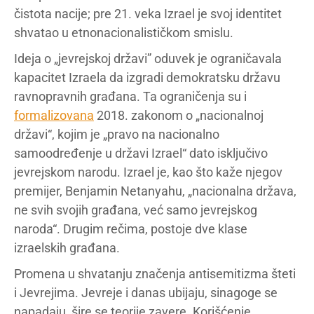
čistota nacije; pre 21. veka Izrael je svoj identitet
shvatao u etnonacionalističkom smislu.
Ideja o „jevrejskoj državi” oduvek je ograničavala
kapacitet Izraela da izgradi demokratsku državu
ravnopravnih građana. Ta ograničenja su i
formalizovana
2018. zakonom o „nacionalnoj
državi“, kojim je „pravo na nacionalno
samoodređenje u državi Izrael“ dato isključivo
jevrejskom narodu. Izrael je, kao što kaže njegov
premijer, Benjamin Netanyahu, „nacionalna država,
ne svih svojih građana, već samo jevrejskog
naroda“. Drugim rečima, postoje dve klase
izraelskih građana.
Promena u shvatanju značenja antisemitizma šteti
i Jevrejima. Jevreje i danas ubijaju, sinagoge se
napadaju, šire se teorije zavere. Korišćenje