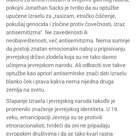
pokojni Jonathan Sacks je tvrdio da su optužbe
upućene Izraelu za „rasizam, etničko čišćenje,
pokušaj genocida i zločine protiv čovečnosti, izraz
antisemitizma“. Ne zavedenosti ili
neobaveštenosti, već antisemitizma. Nema sumnje
da postoji znatan emocionalni naboj u pripisivanju
jevrejskoj državi zlodela koja su ne tako davno
učinjena jevrejskom narodu. Ali odbaciti sve takve
optužbe kao apriori antisemitske znači dati Izraelu
blanko ček i prava kakva nema nijedna druga
zemlja na svetu.
Stapanje Izraela i jevrejskog naroda takođe je
promenilo značenje jevrejskog identiteta. U 19.
veku, emancipaciji Jevreja su se protivili
etnonacionalisti, tvrdeći da oni ne pripadaju
evropskim društvima i da se tako kvari rasna