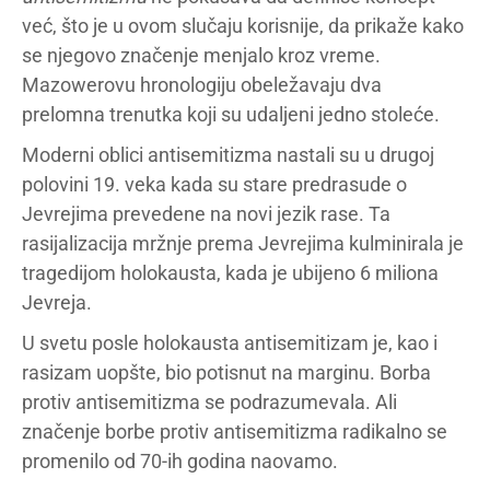
već, što je u ovom slučaju korisnije, da prikaže kako
se njegovo značenje menjalo kroz vreme.
Mazowerovu hronologiju obeležavaju dva
prelomna trenutka koji su udaljeni jedno stoleće.
Moderni oblici antisemitizma nastali su u drugoj
polovini 19. veka kada su stare predrasude o
Jevrejima prevedene na novi jezik rase. Ta
rasijalizacija mržnje prema Jevrejima kulminirala je
tragedijom holokausta, kada je ubijeno 6 miliona
Jevreja.
U svetu posle holokausta antisemitizam je, kao i
rasizam uopšte, bio potisnut na marginu. Borba
protiv antisemitizma se podrazumevala. Ali
značenje borbe protiv antisemitizma radikalno se
promenilo od 70-ih godina naovamo.