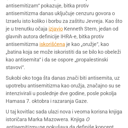
antisemitizam“ pokazuje, bitka protiv
antisemitizma danas uključuje cenzuru govora o
Izraelu isto koliko i borbu za zaštitu Jevreja. Kao što
je u trenutku očaja
izjavio
Kenneth Stern, jedan od
glavnih autora definicije IHRA-e, bitka protiv
antisemitizma
iskorišćena
je kao „oružje“, kao
„batina koja se može iskoristiti da se bilo ko obeleži
kao antisemita“ i da se ospore „propalestinski
stavovi“.
Sukobi oko toga šta danas znači biti antisemita, uz
upotrebu antisemitizma kao oružja, značajno su se
intenzivirali u poslednje dve godine, posle pokolja
Hamasa 7. oktobra i razaranja Gaze.
U taj kovitlac sada ulazi nova i veoma korisna knjiga
istoričara Marka Mazowera. Knjiga
O
antisemitizmu
ne pokušava da definiše koncept