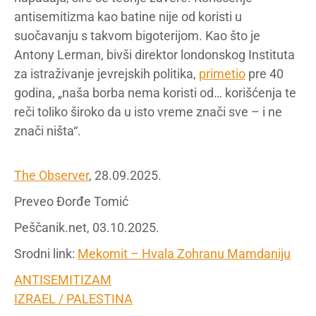
antisemitizma kao batine nije od koristi u
suočavanju s takvom bigoterijom. Kao što je
Antony Lerman, bivši direktor londonskog Instituta
za istraživanje jevrejskih politika,
primetio
pre 40
godina, „naša borba nema koristi od… korišćenja te
reči toliko široko da u isto vreme znači sve – i ne
znači ništa“.
The Observer
, 28.09.2025.
Preveo Đorđe Tomić
Peščanik.net, 03.10.2025.
Srodni link:
Mekomit – Hvala Zohranu Mamdaniju
ANTISEMITIZAM
IZRAEL / PALESTINA