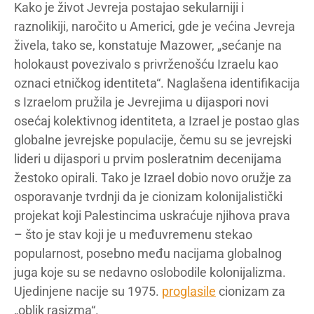
Kako je život Jevreja postajao sekularniji i
raznolikiji, naročito u Americi, gde je većina Jevreja
živela, tako se, konstatuje Mazower, „sećanje na
holokaust povezivalo s privrženošću Izraelu kao
oznaci etničkog identiteta“. Naglašena identifikacija
s Izraelom pružila je Jevrejima u dijaspori novi
osećaj kolektivnog identiteta, a Izrael je postao glas
globalne jevrejske populacije, čemu su se jevrejski
lideri u dijaspori u prvim posleratnim decenijama
žestoko opirali. Tako je Izrael dobio novo oružje za
osporavanje tvrdnji da je cionizam kolonijalistički
projekat koji Palestincima uskraćuje njihova prava
– što je stav koji je u međuvremenu stekao
popularnost, posebno među nacijama globalnog
juga koje su se nedavno oslobodile kolonijalizma.
Ujedinjene nacije su 1975.
proglasile
cionizam za
„oblik rasizma“.