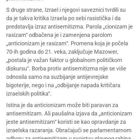
S druge strane, Izrael i njegovi saveznici tvrdili su
da je takva kritika Izraela po sebi rasistička i da
predstavlja izraz antisemitizma. Parola „cionizam je
rasizam“ odbačena je i zamenjena parolom
„anticionizam je rasizam“. Promena koja je počela
70-ih godina do 21. veka, zaključuje Mazower,
„postala je važan faktor u globalnom političkom
diskursu“. Borba protiv antisemitizma nije se više
odnosila samo na suzbijanje antijevrejske
bigoterije, nego i na „odbijanje napada kritičara
izraelskih politika“.
Istina je da anticionizam može biti paravan za
antisemitizam. Ali paušalna izjava da „anticionizam
jeste antisemitizam“ koristi se kao opravdanje za
izraelska razaranja. Obraćajući se parlamentarnom
odboru za antisemitizam u svojstvu glavnog rabina,