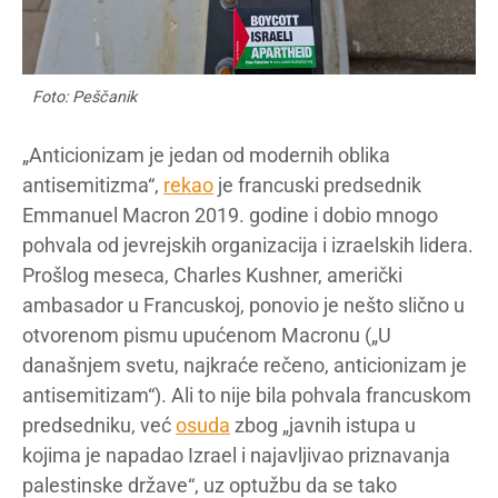
Foto: Peščanik
„Anticionizam je jedan od modernih oblika
antisemitizma“,
rekao
je francuski predsednik
Emmanuel Macron 2019. godine i dobio mnogo
pohvala od jevrejskih organizacija i izraelskih lidera.
Prošlog meseca, Charles Kushner, američki
ambasador u Francuskoj, ponovio je nešto slično u
otvorenom pismu upućenom Macronu („U
današnjem svetu, najkraće rečeno, anticionizam je
antisemitizam“). Ali to nije bila pohvala francuskom
predsedniku, već
osuda
zbog „javnih istupa u
kojima je napadao Izrael i najavljivao priznavanja
palestinske države“, uz optužbu da se tako