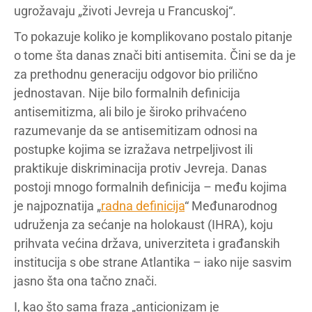
ugrožavaju „životi Jevreja u Francuskoj“.
To pokazuje koliko je komplikovano postalo pitanje
o tome šta danas znači biti antisemita. Čini se da je
za prethodnu generaciju odgovor bio prilično
jednostavan. Nije bilo formalnih definicija
antisemitizma, ali bilo je široko prihvaćeno
razumevanje da se antisemitizam odnosi na
postupke kojima se izražava netrpeljivost ili
praktikuje diskriminacija protiv Jevreja. Danas
postoji mnogo formalnih definicija – među kojima
je najpoznatija „
radna definicija
“ Međunarodnog
udruženja za sećanje na holokaust (IHRA), koju
prihvata većina država, univerziteta i građanskih
institucija s obe strane Atlantika – iako nije sasvim
jasno šta ona tačno znači.
I, kao što sama fraza „anticionizam je