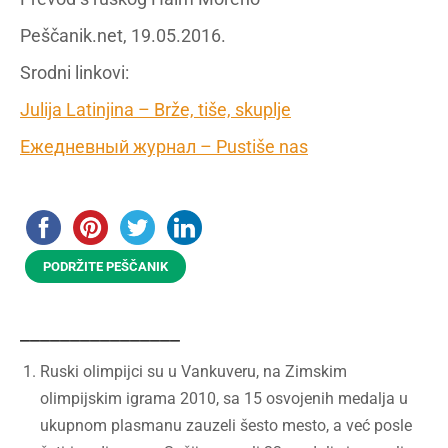
Peščanik.net, 19.05.2016.
Srodni linkovi:
Julija Latinjina – Brže, tiše, skuplje
Ежедневный журнал – Pustiše nas
PODRŽITE PEŠČANIK
________________
Ruski olimpijci su u Vankuveru, na Zimskim
olimpijskim igrama 2010, sa 15 osvojenih medalja u
ukupnom plasmanu zauzeli šesto mesto, a već posle