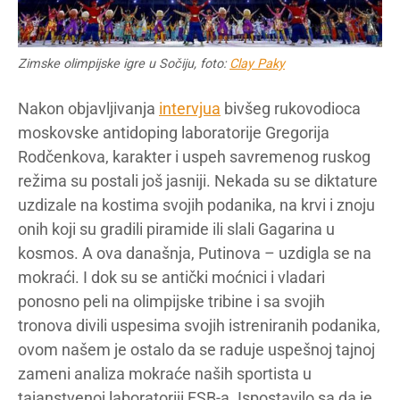
Zimske olimpijske igre u Sočiju, foto:
Clay Paky
Nakon objavljivanja
intervjua
bivšeg rukovodioca
moskovske antidoping laboratorije Gregorija
Rodčenkova, karakter i uspeh savremenog ruskog
režima su postali još jasniji. Nekada su se diktature
uzdizale na kostima svojih podanika, na krvi i znoju
onih koji su gradili piramide ili slali Gagarina u
kosmos. A ova današnja, Putinova – uzdigla se na
mokraći. I dok su se antički moćnici i vladari
ponosno peli na olimpijske tribine i sa svojih
tronova divili uspesima svojih istreniranih podanika,
ovom našem je ostalo da se raduje uspešnoj tajnoj
zameni analiza mokraće naših sportista u
tajanstvenoj laboratoriji FSB-a. Ispostavilo sa da je