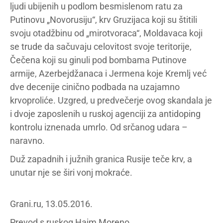
ljudi ubijenih u podlom besmislenom ratu za
Putinovu „Novorusiju“, krv Gruzijaca koji su štitili
svoju otadžbinu od „mirotvoraca“, Moldavaca koji
se trude da sačuvaju celovitost svoje teritorije,
Čečena koji su ginuli pod bombama Putinove
armije, Azerbejdžanaca i Jermena koje Kremlj već
dve decenije cinično podbada na uzajamno
krvoproliće. Uzgred, u predvečerje ovog skandala je
i dvoje zaposlenih u ruskoj agenciji za antidoping
kontrolu iznenada umrlo. Od srčanog udara –
naravno.
Duž zapadnih i južnih granica Rusije teče krv, a
unutar nje se širi vonj mokraće.
Grani.ru, 13.05.2016.
Prevod s ruskog Haim Moreno