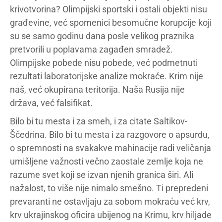
krivotvorina? Olimpijski sportski i ostali objekti nisu
građevine, već spomenici besomučne korupcije koji
su se samo godinu dana posle velikog praznika
pretvorili u poplavama zagađen smradež.
Olimpijske pobede nisu pobede, već podmetnuti
rezultati laboratorijske analize mokraće. Krim nije
naš, već okupirana teritorija. Naša Rusija nije
država, već falsifikat.
Bilo bi tu mesta i za smeh, i za citate Saltikov-
Ščedrina. Bilo bi tu mesta i za razgovore o apsurdu,
o spremnosti na svakakve mahinacije radi veličanja
umišljene važnosti večno zaostale zemlje koja ne
razume svet koji se izvan njenih granica širi. Ali
nažalost, to više nije nimalo smešno. Ti prepredeni
prevaranti ne ostavljaju za sobom mokraću već krv,
krv ukrajinskog oficira ubijenog na Krimu, krv hiljade