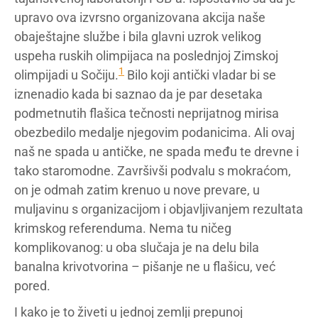
upravo ova izvrsno organizovana akcija naše
obaještajne službe i bila glavni uzrok velikog
uspeha ruskih olimpijaca na poslednjoj Zimskoj
1
olimpijadi u Sočiju.
Bilo koji antički vladar bi se
iznenadio kada bi saznao da je par desetaka
podmetnutih flašica tečnosti neprijatnog mirisa
obezbedilo medalje njegovim podanicima. Ali ovaj
naš ne spada u antičke, ne spada među te drevne i
tako staromodne. Završivši podvalu s mokraćom,
on je odmah zatim krenuo u nove prevare, u
muljavinu s organizacijom i objavljivanjem rezultata
krimskog referenduma. Nema tu ničeg
komplikovanog: u oba slučaja je na delu bila
banalna krivotvorina – pišanje ne u flašicu, već
pored.
I kako je to živeti u jednoj zemlji prepunoj