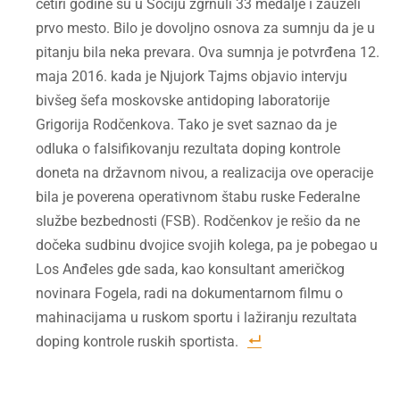
četiri godine su u Sočiju zgrnuli 33 medalje i zauzeli
prvo mesto. Bilo je dovoljno osnova za sumnju da je u
pitanju bila neka prevara. Ova sumnja je potvrđena 12.
maja 2016. kada je Njujork Tajms objavio intervju
bivšeg šefa moskovske antidoping laboratorije
Grigorija Rodčenkova. Tako je svet saznao da je
odluka o falsifikovanju rezultata doping kontrole
doneta na državnom nivou, a realizacija ove operacije
bila je poverena operativnom štabu ruske Federalne
službe bezbednosti (FSB). Rodčenkov je rešio da ne
dočeka sudbinu dvojice svojih kolega, pa je pobegao u
Los Anđeles gde sada, kao konsultant američkog
novinara Fogela, radi na dokumentarnom filmu o
mahinacijama u ruskom sportu i lažiranju rezultata
doping kontrole ruskih sportista.