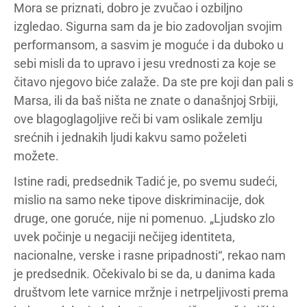
Mora se priznati, dobro je zvučao i ozbiljno
izgledao. Sigurna sam da je bio zadovoljan svojim
performansom, a sasvim je moguće i da duboko u
sebi misli da to upravo i jesu vrednosti za koje se
čitavo njegovo biće zalaže. Da ste pre koji dan pali s
Marsa, ili da baš ništa ne znate o današnjoj Srbiji,
ove blagoglagoljive reči bi vam oslikale zemlju
srećnih i jednakih ljudi kakvu samo poželeti
možete.
Istine radi, predsednik Tadić je, po svemu sudeći,
mislio na samo neke tipove diskriminacije, dok
druge, one goruće, nije ni pomenuo. „Ljudsko zlo
uvek počinje u negaciji nečijeg identiteta,
nacionalne, verske i rasne pripadnosti“, rekao nam
je predsednik. Očekivalo bi se da, u danima kada
društvom lete varnice mržnje i netrpeljivosti prema