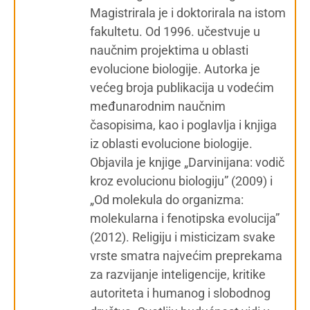
Magistrirala je i doktorirala na istom
fakultetu. Od 1996. učestvuje u
naučnim projektima u oblasti
evolucione biologije. Autorka je
većeg broja publikacija u vodećim
međunarodnim naučnim
časopisima, kao i poglavlja i knjiga
iz oblasti evolucione biologije.
Objavila je knjige „Darvinijana: vodič
kroz evolucionu biologiju” (2009) i
„Od molekula do organizma:
molekularna i fenotipska evolucija”
(2012). Religiju i misticizam svake
vrste smatra najvećim preprekama
za razvijanje inteligencije, kritike
autoriteta i humanog i slobodnog