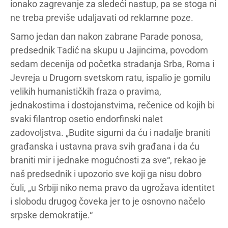
ionako zagrevanje za sledeći nastup, pa se stoga ni
ne treba previše udaljavati od reklamne poze.
Samo jedan dan nakon zabrane Parade ponosa,
predsednik Tadić na skupu u Jajincima, povodom
sedam decenija od početka stradanja Srba, Roma i
Jevreja u Drugom svetskom ratu, ispalio je gomilu
velikih humanističkih fraza o pravima,
jednakostima i dostojanstvima, rečenice od kojih bi
svaki filantrop osetio endorfinski nalet
zadovoljstva. „Budite sigurni da ću i nadalje braniti
građanska i ustavna prava svih građana i da ću
braniti mir i jednake mogućnosti za sve“, rekao je
naš predsednik i upozorio sve koji ga nisu dobro
čuli, „u Srbiji niko nema pravo da ugrožava identitet
i slobodu drugog čoveka jer to je osnovno načelo
srpske demokratije.“