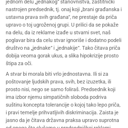
jednom delu „jednakog“ stanovništva, zaštitnički
nastrojen predsednik, tj. onaj koji „brani građanska i
ustavna prava svih građana“, ne prestaje da priča
upravo o toj ugroženoj grupi. U prilici da se pokaže
na delu, da iz reklame izađe u stvarni svet, naš
poglavar bira da celu stvar ignoriše i dodatno podeli
društvo na „jednake“ i „jednakije“. Tako čitava priča
dobija veoma gorak ukus, a slika hipokrizije prosto
štipa za oči.
A stvar bi morala biti vrlo jednostavna. Ili si za
poštovanje ljudskih prava, svih, bez izuzetka, ili
prosto nisi, nego se samo foliraš. Predsednik koji
ima izbor njemu simpatičnih sloboda podriva
suštinu koncepta tolerancije o kojoj tako lepo priča,
i pravi temelje prihvatljivih diskriminacija. Zaista je
jasno da je čitava državna praksa upravo suprotna
od onoga što slušamo u predsedničkoj reklami.