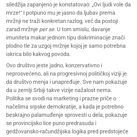
siledžija zapanjeno je konstatovao: „Ovi ljudi vole da
mrze!“ I potpuno mu je jasno da ljubav prema
mržnji ne traži konkretan razlog, već da postoji
zarad mržnje
per se
. U tom smislu, davanje
imuniteta makar jednom tipu diskriminacije znači
plodno tle za uzgoj mržnje kojoj je samo potrebna
iskrica bilo kakvog povoda.
Ovo društvo jeste jadno, konzervativno i
neprosvećeno, ali na progresivnoj političkoj viziji je
da društvo menja i unapređuje. Sve nam pokazuje
da u zemlji Srbiji takve vizije nažalost nema.
Politika se svodi na marketing i prazne priče o
načelima srpske demokratije, a kada je potrebno
beskrajno palamuđenje sprovesti u dela, pokazuje
se provincijsko lice puno predrasuda i
gedžovansko-račundžijska logika pred predstojeće