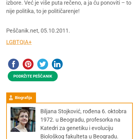
izbore. Već je više puta rečeno, a ja ću ponoviti – to
nije politika, to je političarenje!
Peščanik.net, 05.10.2011.
LGBTQIA+
PODRŽITE PEŠČANIK
Biografija
Biljana Stojković, rođena 6. oktobra
1972. u Beogradu, profesorka na
Katedri za genetiku i evoluciju
Biološkog fakulteta u Beogradu.