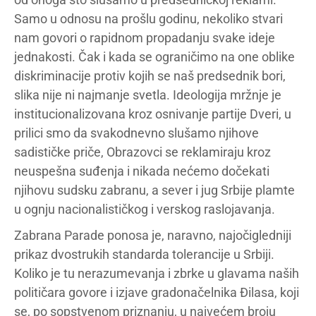
Samo u odnosu na prošlu godinu, nekoliko stvari
nam govori o rapidnom propadanju svake ideje
jednakosti. Čak i kada se ograničimo na one oblike
diskriminacije protiv kojih se naš predsednik bori,
slika nije ni najmanje svetla. Ideologija mržnje je
institucionalizovana kroz osnivanje partije Dveri, u
prilici smo da svakodnevno slušamo njihove
sadističke priče, Obrazovci se reklamiraju kroz
neuspešna suđenja i nikada nećemo dočekati
njihovu sudsku zabranu, a sever i jug Srbije plamte
u ognju nacionalističkog i verskog raslojavanja.
Zabrana Parade ponosa je, naravno, najočigledniji
prikaz dvostrukih standarda tolerancije u Srbiji.
Koliko je tu nerazumevanja i zbrke u glavama naših
političara govore i izjave gradonačelnika Đilasa, koji
se, po sopstvenom priznanju, u najvećem broju