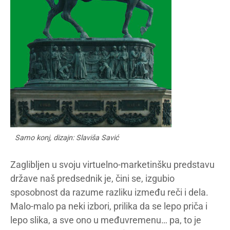
Samo konj, dizajn: Slaviša Savić
Zaglibljen u svoju virtuelno-marketinšku predstavu
države naš predsednik je, čini se, izgubio
sposobnost da razume razliku između reči i dela.
Malo-malo pa neki izbori, prilika da se lepo priča i
lepo slika, a sve ono u međuvremenu… pa, to je