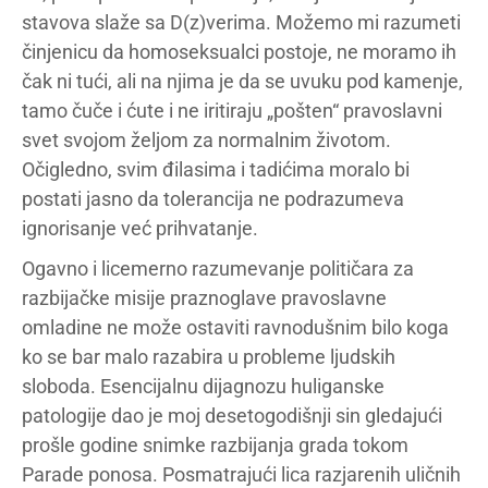
stavova slaže sa D(z)verima. Možemo mi razumeti
činjenicu da homoseksualci postoje, ne moramo ih
čak ni tući, ali na njima je da se uvuku pod kamenje,
tamo čuče i ćute i ne iritiraju „pošten“ pravoslavni
svet svojom željom za normalnim životom.
Očigledno, svim đilasima i tadićima moralo bi
postati jasno da tolerancija ne podrazumeva
ignorisanje već prihvatanje.
Ogavno i licemerno razumevanje političara za
razbijačke misije praznoglave pravoslavne
omladine ne može ostaviti ravnodušnim bilo koga
ko se bar malo razabira u probleme ljudskih
sloboda. Esencijalnu dijagnozu huliganske
patologije dao je moj desetogodišnji sin gledajući
prošle godine snimke razbijanja grada tokom
Parade ponosa. Posmatrajući lica razjarenih uličnih