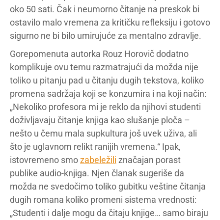
oko 50 sati. Čak i neumorno čitanje na preskok bi
ostavilo malo vremena za kritičku refleksiju i gotovo
sigurno ne bi bilo umirujuće za mentalno zdravlje.
Gorepomenuta autorka Rouz Horovič dodatno
komplikuje ovu temu razmatrajući da možda nije
toliko u pitanju pad u čitanju dugih tekstova, koliko
promena sadržaja koji se konzumira i na koji način:
„Nekoliko profesora mi je reklo da njihovi studenti
doživljavaju čitanje knjiga kao slušanje ploča –
nešto u čemu mala supkultura još uvek uživa, ali
što je uglavnom relikt ranijih vremena.“ Ipak,
istovremeno smo
zabeležili
značajan porast
publike audio-knjiga. Njen članak sugeriše da
možda ne svedočimo toliko gubitku veštine čitanja
dugih romana koliko promeni sistema vrednosti:
„Studenti i dalje mogu da čitaju knjige… samo biraju