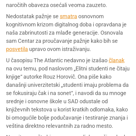
naročitih obaveza osećali veoma zauzeto.
Nedostatak pažnje se
smatra
osnovnom
kognitivnom krizom digitalnog doba i opravdana je
naša zabrinutosti za mlađe generacije. Osnovala
sam Centar za proučavanje pažnje kako bih se
posvetila
upravo ovom istraživanju.
U časopisu The Atlantic nedavno je izašao
članak
na ovu temu, pod naslovom „Elitni studenti ne čitaju
knjige“ autorke Rouz Horovič. Ona piše kako
današnji univerzitetski „studenti imaju problema da
se fokusiraju čak i na sonet“, i navodi da su mnoge
srednje i osnovne škole u SAD odustale od
književnih tekstova u korist kratkih odlomaka, kako
bi omogućile bolje podučavanje i testiranje znanja i
veština direktno relevantnih za radno mesto.