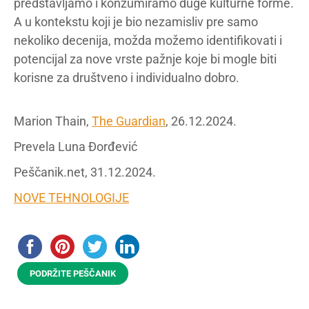
predstavljamo i konzumiramo duge kulturne forme.
A u kontekstu koji je bio nezamisliv pre samo
nekoliko decenija, možda možemo identifikovati i
potencijal za nove vrste pažnje koje bi mogle biti
korisne za društveno i individualno dobro.
Marion Thain,
The Guardian
, 26.12.2024.
Prevela Luna Đorđević
Peščanik.net, 31.12.2024.
NOVE TEHNOLOGIJE
PODRŽITE PEŠČANIK