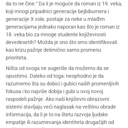
da to ne čine.“ Da li je moguće da roman iz 19. veka,
koji mnogi pripadnici generacije bejbibumera i
generacije X vole, postaje za neke u mlađim
generacijama jednako naporan kao što je roman iz
18. veka bio za mnoge studente književnosti
devedesetih? Možda je ono što smo identifikovali
kao krizu pažnje delimično samo promenu
prioriteta.
Ništa od ovoga ne sugeriše da možemo da se
opustimo. Daleko od toga: neophodno je da
razumemo šta su dobici i gubici naših promenljivih
fokusa i ko najviše dobija i gubi u ovoj novoj
raspodeli pažnje. Ako naši književni obrazovni
sistemi stavljaju veći naglasak na veštinu obrade
informacija, da li je to na štetu razvoja ljudske
empatije ili razumevanja identiteta drugačijih od