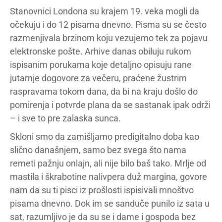
Stanovnici Londona su krajem 19. veka mogli da
očekuju i do 12 pisama dnevno. Pisma su se često
razmenjivala brzinom koju vezujemo tek za pojavu
elektronske pošte. Arhive danas obiluju rukom
ispisanim porukama koje detaljno opisuju rane
jutarnje dogovore za večeru, praćene žustrim
raspravama tokom dana, da bi na kraju došlo do
pomirenja i potvrde plana da se sastanak ipak održi
– i sve to pre zalaska sunca.
Skloni smo da zamišljamo predigitalno doba kao
slično današnjem, samo bez svega što nama
remeti pažnju onlajn, ali nije bilo baš tako. Mrlje od
mastila i škrabotine nalivpera duž margina, govore
nam da su ti pisci iz prošlosti ispisivali mnoštvo
pisama dnevno. Dok im se sanduče punilo iz sata u
sat, razumljivo je da su se i dame i gospoda bez