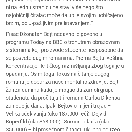
ni na jednu stranicu ne stavi više nego što
najobičniji čitalac može da upije svojim uobičajeno
brzim, polu-pažljivim prelistavanjem.“
Pisac Džonatan Bejt nedavno je govorio u
programu Today na BBC o trenutnim obrazovnim
sistemima koji proizvode studente nesposobne da
se posvete dugim romanima. Prema Bejtu, veština
koncentracije i kritičkog razmišljanja zbog toga je u
opadanju. Osim toga, fokus na čitanje dugog
romana je dobar za naše mentalno zdravlje. Bejt
žali za danima kada je mogao da zamoli grupu
studenata da pročitaju tri romana Čarlsa Dikensa
za nedelju dana. Ipak, Bejtov omiljeni trojac –
Velika očekivanja (oko 187.000 reči), Dejvid
Koperfild (oko 358.000) i Sumorna kuća (oko
356.000) – bi prosečnom čitaocu ukupno oduzeo