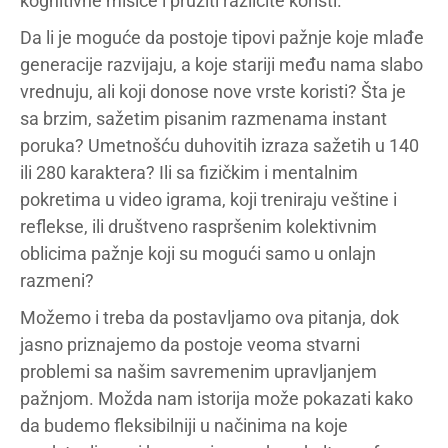
kognitivne mišiće i pružiti različite koristi.
Da li je moguće da postoje tipovi pažnje koje mlađe
generacije razvijaju, a koje stariji među nama slabo
vrednuju, ali koji donose nove vrste koristi? Šta je
sa brzim, sažetim pisanim razmenama instant
poruka? Umetnošću duhovitih izraza sažetih u 140
ili 280 karaktera? Ili sa fizičkim i mentalnim
pokretima u video igrama, koji treniraju veštine i
reflekse, ili društveno raspršenim kolektivnim
oblicima pažnje koji su mogući samo u onlajn
razmeni?
Možemo i treba da postavljamo ova pitanja, dok
jasno priznajemo da postoje veoma stvarni
problemi sa našim savremenim upravljanjem
pažnjom. Možda nam istorija može pokazati kako
da budemo fleksibilniji u načinima na koje