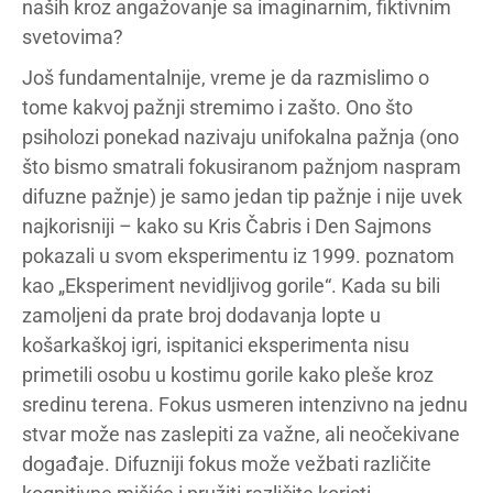
naših kroz angažovanje sa imaginarnim, fiktivnim
svetovima?
Još fundamentalnije, vreme je da razmislimo o
tome kakvoj pažnji stremimo i zašto. Ono što
psiholozi ponekad nazivaju unifokalna pažnja (ono
što bismo smatrali fokusiranom pažnjom naspram
difuzne pažnje) je samo jedan tip pažnje i nije uvek
najkorisniji – kako su Kris Čabris i Den Sajmons
pokazali u svom eksperimentu iz 1999. poznatom
kao „Eksperiment nevidljivog gorile“. Kada su bili
zamoljeni da prate broj dodavanja lopte u
košarkaškoj igri, ispitanici eksperimenta nisu
primetili osobu u kostimu gorile kako pleše kroz
sredinu terena. Fokus usmeren intenzivno na jednu
stvar može nas zaslepiti za važne, ali neočekivane
događaje. Difuzniji fokus može vežbati različite