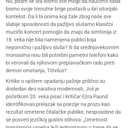
No, pitam se šta bismo sve mogli da naučimo kada
bismo svoje trenutne brige postavili u širi istorijski
kontekst. Da li bi onima koji žale zbog naše sve
slabije sposobnosti da pažljivo slušamo klasični
muzički koncert pomoglo da znaju da simfonija iz
18. veka nije bila namenjena publici koja
nepomično i pažljivo sluša? Ili da srednjovekovnim
monasima nisu bili potrebni pametni telefoni kako
bi verovali da njihovom prepisivačkom radu preti
demon ometanja, Titivilus?
Kritike o opštem opadanju pažnje prilično su
dosledan deo narativa modernosti. Još je
početkom 20. veka pisac i kritičar Ezra Paund
identifikovao prelazak sa poezije na prozu kao
rezultat ometene čitalačke publike, nesposobne da
se posveti jezičkoj gustini stihova: „Umetnost
popularnog uspeha leži jednostavno u tome da se