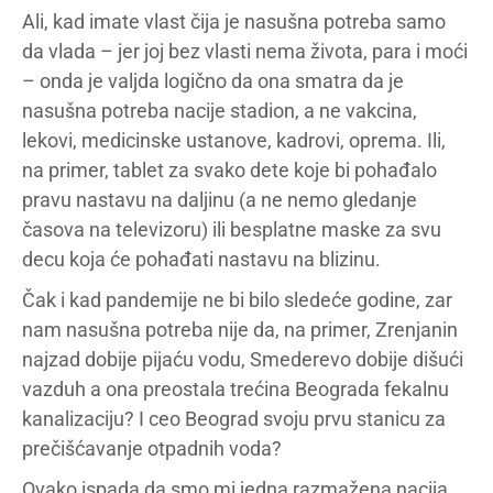
Ali, kad imate vlast čija je nasušna potreba samo
da vlada – jer joj bez vlasti nema života, para i moći
– onda je valjda logično da ona smatra da je
nasušna potreba nacije stadion, a ne vakcina,
lekovi, medicinske ustanove, kadrovi, oprema. Ili,
na primer, tablet za svako dete koje bi pohađalo
pravu nastavu na daljinu (a ne nemo gledanje
časova na televizoru) ili besplatne maske za svu
decu koja će pohađati nastavu na blizinu.
Čak i kad pandemije ne bi bilo sledeće godine, zar
nam nasušna potreba nije da, na primer, Zrenjanin
najzad dobije pijaću vodu, Smederevo dobije dišući
vazduh a ona preostala trećina Beograda fekalnu
kanalizaciju? I ceo Beograd svoju prvu stanicu za
prečišćavanje otpadnih voda?
Ovako ispada da smo mi jedna razmažena nacija