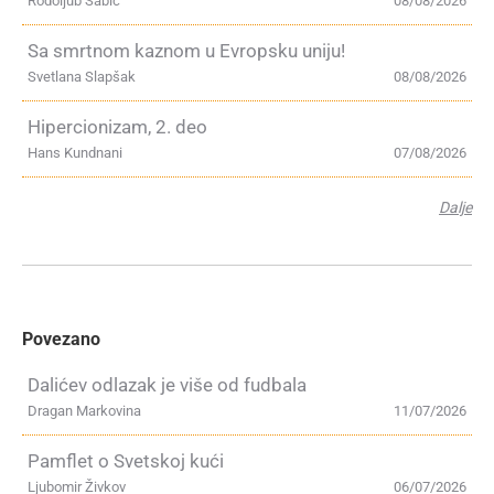
Rodoljub Šabić
08/08/2026
Sa smrtnom kaznom u Evropsku uniju!
Svetlana Slapšak
08/08/2026
Hipercionizam, 2. deo
Hans Kundnani
07/08/2026
Dalje
Povezano
Dalićev odlazak je više od fudbala
Dragan Markovina
11/07/2026
Pamflet o Svetskoj kući
Ljubomir Živkov
06/07/2026