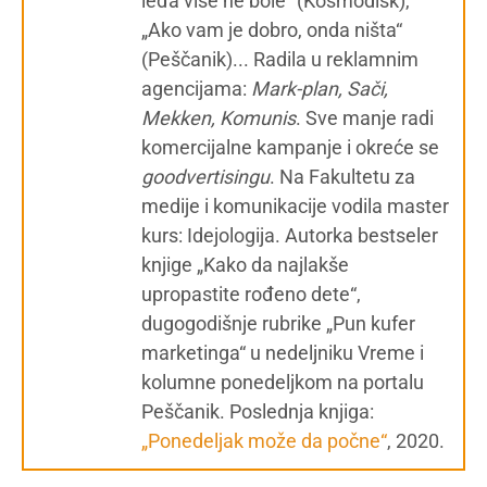
leđa više ne bole“ (Kosmodisk),
„Ako vam je dobro, onda ništa“
(Peščanik)... Radila u reklamnim
agencijama:
Mark-plan, Sači,
Mekken, Komunis
. Sve manje radi
komercijalne kampanje i okreće se
g
oodvertisingu
. Na Fakultetu za
medije i komunikacije vodila master
kurs: Idejologija. Autorka bestseler
knjige „Kako da najlakše
upropastite rođeno dete“,
dugogodišnje rubrike „Pun kufer
marketinga“ u nedeljniku Vreme i
kolumne ponedeljkom na portalu
Peščanik. Poslednja knjiga:
„Ponedeljak može da počne“
, 2020.