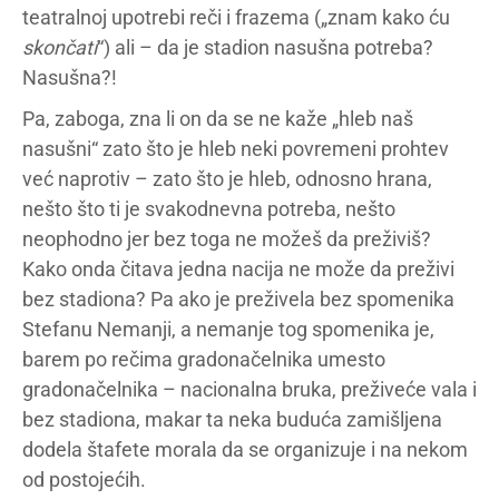
teatralnoj upotrebi reči i frazema („znam kako ću
skončati
“) ali – da je stadion nasušna potreba?
Nasušna?!
Pa, zaboga, zna li on da se ne kaže „hleb naš
nasušni“ zato što je hleb neki povremeni prohtev
već naprotiv – zato što je hleb, odnosno hrana,
nešto što ti je svakodnevna potreba, nešto
neophodno jer bez toga ne možeš da preživiš?
Kako onda čitava jedna nacija ne može da preživi
bez stadiona? Pa ako je preživela bez spomenika
Stefanu Nemanji, a nemanje tog spomenika je,
barem po rečima gradonačelnika umesto
gradonačelnika – nacionalna bruka, preživeće vala i
bez stadiona, makar ta neka buduća zamišljena
dodela štafete morala da se organizuje i na nekom
od postojećih.