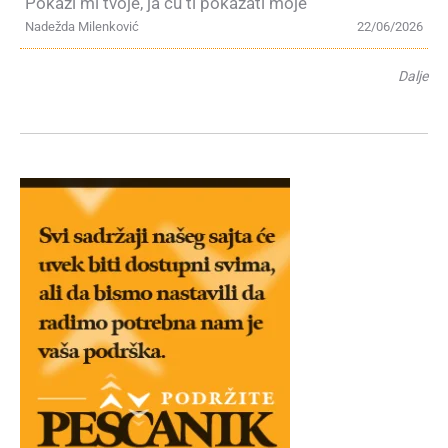
Pokaži mi tvoje, ja ću ti pokazati moje
Nadežda Milenković
22/06/2026
Dalje