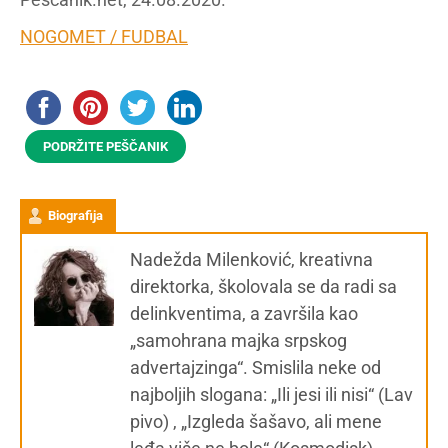
NOGOMET / FUDBAL
PODRŽITE PEŠČANIK
Biografija
Nadežda Milenković, kreativna
direktorka, školovala se da radi sa
delinkventima, a završila kao
„samohrana majka srpskog
advertajzinga“. Smislila neke od
najboljih slogana: „Ili jesi ili nisi“ (Lav
pivo) , „Izgleda šašavo, ali mene