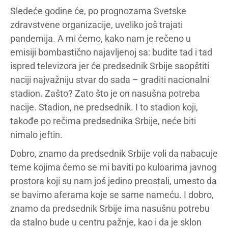
Sledeće godine će, po prognozama Svetske
zdravstvene organizacije, uveliko još trajati
pandemija. A mi ćemo, kako nam je rečeno u
emisiji bombastično najavljenoj sa: budite tad i tad
ispred televizora jer će predsednik Srbije saopštiti
naciji najvažniju stvar do sada – graditi nacionalni
stadion. Zašto? Zato što je on nasušna potreba
nacije. Stadion, ne predsednik. I to stadion koji,
takođe po rečima predsednika Srbije, neće biti
nimalo jeftin.
Dobro, znamo da predsednik Srbije voli da nabacuje
teme kojima ćemo se mi baviti po kuloarima javnog
prostora koji su nam još jedino preostali, umesto da
se bavimo aferama koje se same nameću. I dobro,
znamo da predsednik Srbije ima nasušnu potrebu
da stalno bude u centru pažnje, kao i da je sklon