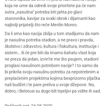
koja ne ume da odredi svoje prioritete pa će nam
sutra „nasušna“ potreba biti jahta po glavi
stanovnika, kavijar za svaki obrok i dijamanti kao
najbolji prijatelji što reče Merilin Monro.
Da li smo kao nacija zbilja u tom stadijumu da nam
je nasušna potreba stadion, a ne pravo i pravda,
školstvo i zdravstvo, kultura i fiskultura, institucije i
sistem… ili će pre biti da imamo bahatu vlast koja
ne preza da jedan, izvin’te me što psujem, stadion!
proglasi nasušnom potrebom nacije? I to samo da
bi prikrila svoju nasušnu potrebu za nepotrebnim a
preplaćenim projektima kojima besprizorno pljačka
naš budžet i te pare preliva u svoje džepove. No,
dobro, i Belorusi su dugo bili trpeljivi pa vidite ih sad.
Peščanik.net, 24.08.2020.