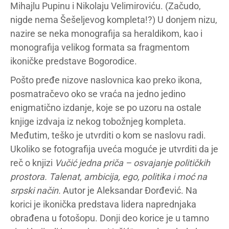
Mihajlu Pupinu i Nikolaju Velimiroviću. (Začudo,
nigde nema Šešeljevog kompleta!?) U donjem nizu,
nazire se neka monografija sa heraldikom, kao i
monografija velikog formata sa fragmentom
ikoničke predstave Bogorodice.
Pošto pređe nizove naslovnica kao preko ikona,
posmatračevo oko se vraća na jedno jedino
enigmatično izdanje, koje se po uzoru na ostale
knjige izdvaja iz nekog tobožnjeg kompleta.
Međutim, teško je utvrditi o kom se naslovu radi.
Ukoliko se fotografija uveća moguće je utvrditi da je
reč o knjizi
Vučić jedna priča – osvajanje političkih
prostora. Talenat, ambicija, ego, politika i moć na
srpski način.
Autor je Aleksandar Đorđević. Na
korici je ikonička predstava lidera naprednjaka
obrađena u fotošopu. Donji deo korice je u tamno