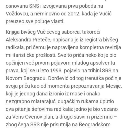
osnovana SNS i izvojevana prva pobeda na
Voždovcu, a neminovno od 2012. kada je Vučić
preuzeo sve poluge vlasti.
Knjiga bivšeg Vučićevog saborca, takoreći
Aleksandra Preteče, napisana je iz registra bivšeg
radikala, pri čemu je napravljena kompletna revizija
militarističke prošlosti. Sve to priča neko ko je bio
opčinjen već prvom pojavom mladog apsolventa
prava, koji se u leto 1993. pojavio na tribini SRS na
Novom Beogradu. Đorđević od tog trenutka počinje
svoju priču kao od momenta prepoznavanja Mesije,
koji je jednog dana izronio iz mase i onako
nezgrapno mlatarajući dugačkim rukama uputio
dva pitanja šefovima radikala: jedno je bio vezano
za Vens-Ovenov plan, a drugo sasvim prizemno –
zbog čega SRS nije prisutnija na Beogradskom