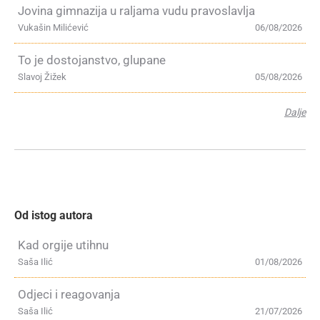
Jovina gimnazija u raljama vudu pravoslavlja
Vukašin Milićević
06/08/2026
To je dostojanstvo, glupane
Slavoj Žižek
05/08/2026
Dalje
Od istog autora
Kad orgije utihnu
Saša Ilić
01/08/2026
Odjeci i reagovanja
Saša Ilić
21/07/2026