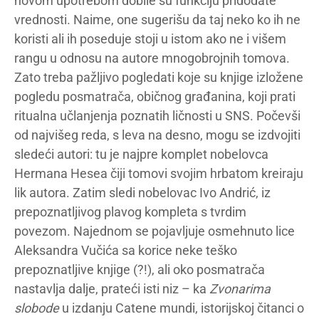
novom upotrebom dobile su funkciju pridodate
vrednosti. Naime, one sugerišu da taj neko ko ih ne
koristi ali ih poseduje stoji u istom ako ne i višem
rangu u odnosu na autore mnogobrojnih tomova.
Zato treba pažljivo pogledati koje su knjige izložene
pogledu posmatrača, običnog građanina, koji prati
ritualna učlanjenja poznatih ličnosti u SNS. Počevši
od najvišeg reda, s leva na desno, mogu se izdvojiti
sledeći autori: tu je najpre komplet nobelovca
Hermana Hesea čiji tomovi svojim hrbatom kreiraju
lik autora. Zatim sledi nobelovac Ivo Andrić, iz
prepoznatljivog plavog kompleta s tvrdim
povezom. Najednom se pojavljuje osmehnuto lice
Aleksandra Vučića sa korice neke teško
prepoznatljive knjige (?!), ali oko posmatrača
nastavlja dalje, prateći isti niz – ka
Zvonarima
slobode
u izdanju Catene mundi, istorijskoj čitanci o