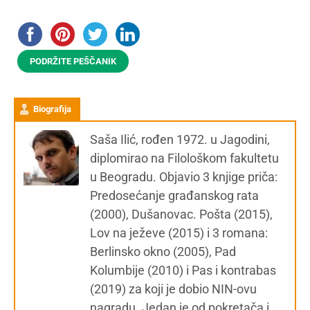
PODRŽITE PEŠČANIK
Biografija
Saša Ilić, rođen 1972. u Jagodini,
diplomirao na Filološkom fakultetu
u Beogradu. Objavio 3 knjige priča:
Predosećanje građanskog rata
(2000), Dušanovac. Pošta (2015),
Lov na ježeve (2015) i 3 romana:
Berlinsko okno (2005), Pad
Kolumbije (2010) i Pas i kontrabas
(2019) za koji je dobio NIN-ovu
nagradu. Jedan je od pokretača i