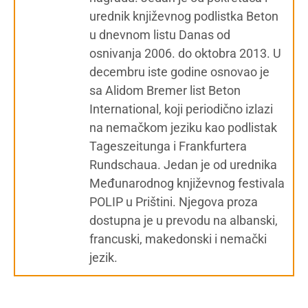
urednik književnog podlistka Beton
u dnevnom listu Danas od
osnivanja 2006. do oktobra 2013. U
decembru iste godine osnovao je
sa Alidom Bremer list Beton
International, koji periodično izlazi
na nemačkom jeziku kao podlistak
Tageszeitunga i Frankfurtera
Rundschaua. Jedan je od urednika
Međunarodnog književnog festivala
POLIP u Prištini. Njegova proza
dostupna je u prevodu na albanski,
francuski, makedonski i nemački
jezik.