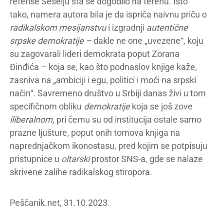
referiše Šešelju šta se dogodilo na terenu. Isto
tako, namera autora bila je da ispriča naivnu priču o
radikalskom mesijanstvu
i izgradnji
autentične
srpske demokratije –
dakle ne one „uvezene“, koju
su zagovarali lideri demokrata poput Zorana
Đinđića – koja se, kao što podnaslov knjige kaže,
zasniva na „ambiciji i egu, politici i moći na srpski
način“. Savremeno društvo u Srbiji danas živi u tom
specifičnom obliku
demokratije
koja se još zove
iliberalnom,
pri čemu su od institucija ostale samo
prazne ljušture, poput onih tomova knjiga na
naprednjačkom ikonostasu, pred kojim se potpisuju
pristupnice u
oltarski
prostor SNS-a, gde se nalaze
skrivene zalihe radikalskog stiropora.
Peščanik.net, 31.10.2023.