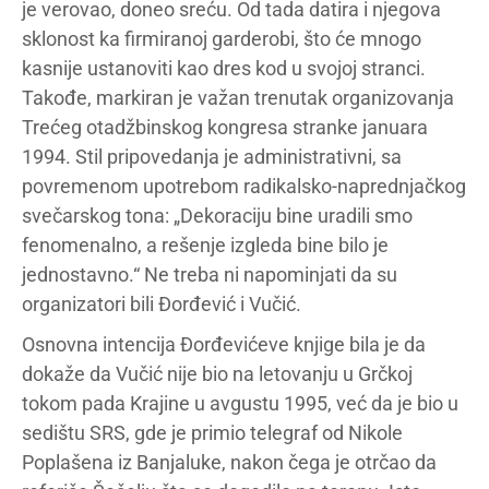
je verovao, doneo sreću. Od tada datira i njegova
sklonost ka firmiranoj garderobi, što će mnogo
kasnije ustanoviti kao dres kod u svojoj stranci.
Takođe, markiran je važan trenutak organizovanja
Trećeg otadžbinskog kongresa stranke januara
1994. Stil pripovedanja je administrativni, sa
povremenom upotrebom radikalsko-naprednjačkog
svečarskog tona: „Dekoraciju bine uradili smo
fenomenalno, a rešenje izgleda bine bilo je
jednostavno.“ Ne treba ni napominjati da su
organizatori bili Đorđević i Vučić.
Osnovna intencija Đorđevićeve knjige bila je da
dokaže da Vučić nije bio na letovanju u Grčkoj
tokom pada Krajine u avgustu 1995, već da je bio u
sedištu SRS, gde je primio telegraf od Nikole
Poplašena iz Banjaluke, nakon čega je otrčao da