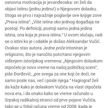
osnovna motivacija je jevanđeoska: on želi da
objavi Istinu (jednu jedinu!) o Njegovom dolasku.
Stoga se prvo i najvažnije poglavlje ove knjige zove
„Prava istina“: „Više istina oko jednog događaja ne
postoji. Po definiciji, postoji samo jedna jedina
istina, ona koja je prava istina.“ U ovom slučaju, radi
se o istini ko je i odakle je došao Aleksandar Vučić.
Ovakav stav autora
Jedne priče
intoniran je
religiozno, što je naročito potcrtano njegovim
viđenjem istorijskog vremena: „Njegovim dolaskom
otpočelo je novo vreme na našoj političkoj sceni“,
piše Đorđević, „pre svega za one koji će doći, ne
samo posle nas, već i posle njega.“ Hagiograf želi
da kaže kako je dolaskom Vučića na vlast otpočela
nova era, i da onako kako se vreme računalo u
Srpskoj radikalnoj stranci od prve pojave Vučića,
tako se u Srbiji računa vreme od 2008, kada je