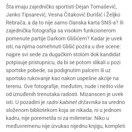
Šta imaju zajedničko sportisti Dejan Tomašević,
Janko Tipsarević, Vesna Čitaković Đurišić i Željko
Rebrača, a da to nije samo članska karta SNS-a? Ili
zajednička fotografija sa visokim funkcionerom
pomenute partije Darkom Glišićem? Kadar je uvek
isti, na njima osmehnuti Glišić pozira u dve scene:
najpre svi sede za dugačkim stolom dok kandidat
potpisuje pristupnicu, da bi se potom slikali u pozi
sportske pobede, sa podignutim palcem ili uz
sportsko rukovanje kao nakon uspešne akcije na
terenu. Ove fotografije, međutim, nude i nešto više
od iznuđenih trenutaka radosti. Mizanscen je uvek
isti. U pozadini je
radni kabinet državnika
sa uredno
složenom bibliotekom koja se nikada, ni u jednom
kadru, nije poremetila ni za milimetar. Niko u
međuvremenu nije izvukao nijednu knjigu, kompleti