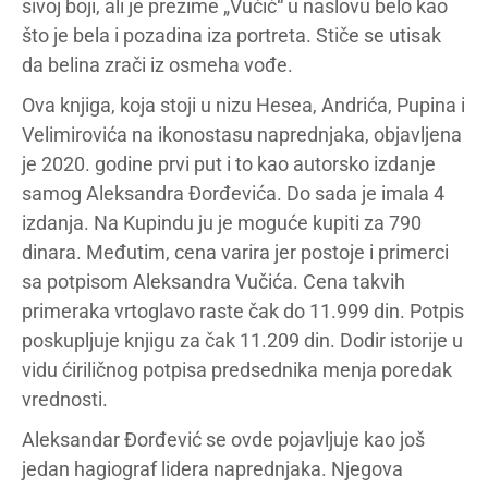
sivoj boji, ali je prezime „Vučić“ u naslovu belo kao
što je bela i pozadina iza portreta. Stiče se utisak
da belina zrači iz osmeha vođe.
Ova knjiga, koja stoji u nizu Hesea, Andrića, Pupina i
Velimirovića na ikonostasu naprednjaka, objavljena
je 2020. godine prvi put i to kao autorsko izdanje
samog Aleksandra Đorđevića. Do sada je imala 4
izdanja. Na Kupindu ju je moguće kupiti za 790
dinara. Međutim, cena varira jer postoje i primerci
sa potpisom Aleksandra Vučića. Cena takvih
primeraka vrtoglavo raste čak do 11.999 din. Potpis
poskupljuje knjigu za čak 11.209 din. Dodir istorije u
vidu ćiriličnog potpisa predsednika menja poredak
vrednosti.
Aleksandar Đorđević se ovde pojavljuje kao još
jedan hagiograf lidera naprednjaka. Njegova