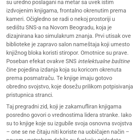
su uredno poslagani na metar sa uvek istim
izdvojenim knjigama, frontalno okrenutim prema
kameri. Očigledno se radi o nekoj prostoriji u
sedištu SNS-a na Novom Beogradu, koja je
dizajnirana kao simulakrum znanja. Prvi utisak ove
biblioteke je zapravo salon nameštaja koji umesto
knjižnog bloka koristi stiropor. Omotnice su prave.
Poseban efekat ovakve SNS
intelektualne baštine
čine pojedina izdanja koja su koricom okrenuta
prema posmatraču. Te knjige imaju gotovo
obredno svojstvo, koje dosežu prilikom potpisivanja
pristupnica stranci.
Taj pregradni zid, koji je zakamufliran knjigama
posredno govori o vrednostima lidera stranke. Iako
su to knjige koje su izgubile svoja osnovna svojstva
– one se ne čitaju niti koriste na uobičajen način –