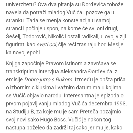
univerzitetu? Ova dva pitanja su Đorđevića tobože
navela da potraži mladog Vučića i pozove ga u
stranku. Tada se menja konstelacija u samoj
stranci i počinje uspon, na kome će svi oni drugi,
Šešelj, Todorović, Nikolić i ostali radikali, u ovoj viziji
figurirati kao
sveti oci
, čije reči trasiraju hod Mesije
ka novoj epohi.
Knjiga započinje Pravom istinom a završava se
transkriptima intervjua Aleksandra Đorđevića iz
emisije
Dobro jutro s Đukom.
Između je opšta priča
o izbornim ciklusima i važnim datumima u kojima
se Vučić objavio narodu; Interesantna je epizoda o
prvom pojavljivanju mladog Vučića decembra 1993,
na Studiju B, za koje mu je sam Preteča pozajmio
svoj novi sako Hugo Boss. Vučić je nakon tog
nastupa poželeo da zadrži taj sako jer mu je, kako