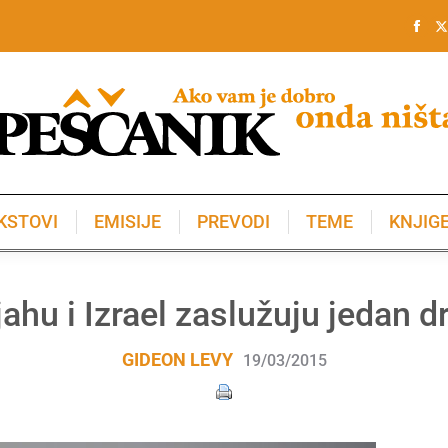
KSTOVI
EMISIJE
PREVODI
TEME
KNJIG
KSTOVI
EMISIJE
PREVODI
TEME
KNJIG
ahu i Izrael zaslužuju jedan 
GIDEON LEVY
19/03/2015