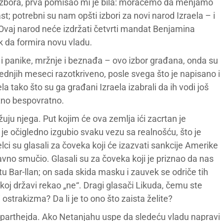
h izbora, prva pomisao mi je bila: moraćemo da menjamo
t; potrebni su nam opšti izbori za novi narod Izraela – i
 Ovaj narod neće izdržati četvrti mandat Benjamina
k da formira novu vladu.
a i panike, mržnje i beznađa – ovo izbor građana, onda su
lednjih meseci razotkriveno, posle svega što je napisano i
la tako što su ga građani Izraela izabrali da ih vodi još
atno bespovratno.
uju njega. Put kojim će ova zemlja ići zacrtan je
 je očigledno izgubio svaku vezu sa realnošću, što je
ci su glasali za čoveka koji će izazvati sankcije Amerike
avno smučio. Glasali su za čoveka koji je priznao da nas
 Bar-llan; on sada skida masku i zauvek se odriče tih
inskoj državi rekao „ne“. Dragi glasači Likuda, čemu ste
 ostrakizma? Da li je to ono što zaista želite?
 aparthejda. Ako Netanjahu uspe da sledeću vladu napravi