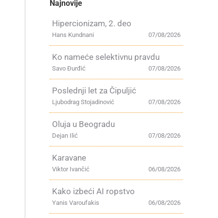
Najnovije
Hipercionizam, 2. deo
Hans Kundnani
07/08/2026
Ko nameće selektivnu pravdu
Savo Đurđić
07/08/2026
Poslednji let za Čipuljić
Ljubodrag Stojadinović
07/08/2026
Oluja u Beogradu
Dejan Ilić
07/08/2026
Karavane
Viktor Ivančić
06/08/2026
Kako izbeći AI ropstvo
Yanis Varoufakis
06/08/2026