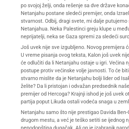
po svojoj želji, onda rešenje sa dve države kon
Netanjahu postane sledeći premijer, onda Izrael
stvarnost. Odbij, dragi svete, mi dalje putujemo
Netanjahua. Neka Palestinci greju klupe u me
neprijatelji, neka se Gaza spremi za sledeći suro
Još uvek nije sve izgubljeno. Novog premijera će
U vreme pisanja ovog teksta, Kalon još uvek nije
će odlučiti da li Netanjahu ostaje u igri. Većina n
postupe protiv većinske volje javnosti. To će biti 
stvarno mislite da je Netanjahu bolji lider od 
želite? Da li pristojan i odvažan predsednik naše
premijer od Hercoga? Krajnji ishod je još uvek o
partija poput Likuda ostali vodeća snaga u zemlj
Netanjahu samo što nije prestigao Davida Ben-G
drugom mestu, a već je teško setiti se ijednog 
nepodopština dugačak. Ali on je izabranik naroda