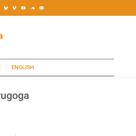
E
ENGLISH
E
ENGLISH
drugoga