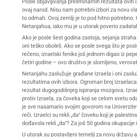
Posle objavljivanja preliminarnih rezultata ovi
ovaj narod. Nisu nam potrebni izbori za novu vlas
to odmah. Ovoj zemlji je to pod hitno potrebno.
Netanjahua, iako mu je u utorak poverio zadata
Ako je posle šest godina zastoja, sejanja strah
oni teško oboleli. Ako se posle svega što je pos
rečeno, izraelski feniks još jednom digao iz pepe
četiri godine – ovo društvo je slomljeno, verov
Netanjahu zaslužuje građane Izraela i oni zasluž
rezultatima ovih izbora. Ogroman broj Izraelaca
rezultat dugogodišnjeg ispiranja mozgova. Izrael
protiv Izraela, za čoveka koji se celom svetu od
je sve nasamario svojim govorom na Univerzitetu
reči. Izraelci su rekli „da“ čoveku koji je palest
dođavola rekli „da“? Za još 50 godina okupacije i
U utorak su postavljeni temelji za novu državu