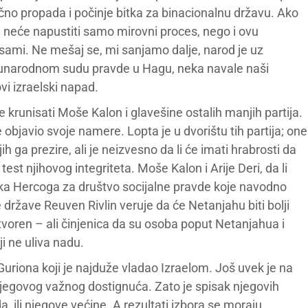
ačno propada i počinje bitka za binacionalnu državu. Ako
 neće napustiti samo mirovni proces, nego i ovu
 sami. Ne mešaj se, mi sanjamo dalje, narod je uz
đunarodnom sudu pravde u Hagu, neka navale naši
vi izraelski napad.
 krunisati Moše Kalon i glavešine ostalih manjih partija.
 objavio svoje namere. Lopta je u dvorištu tih partija; one
jih ga prezire, ali je neizvesno da li će imati hrabrosti da
test njihovog integriteta. Moše Kalon i Arije Deri, da li
Isaka Hercoga za društvo socijalne pravde koje navodno
 države Reuven Rivlin veruje da će Netanjahu biti bolji
tvoren – ali činjenica da su osoba poput Netanjahua i
i ne uliva nadu.
uriona koji je najduže vladao Izraelom. Još uvek je na
njegovog važnog dostignuća. Zato je spisak njegovih
, ili njegove većine. A rezultati izbora se moraju