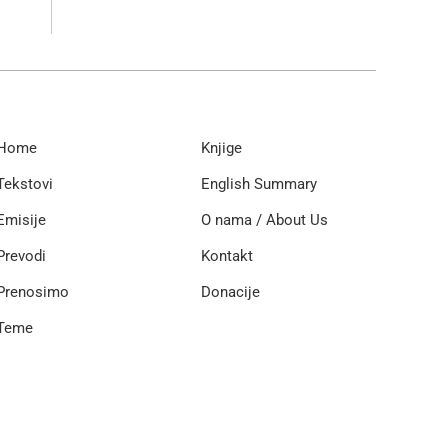
Home
Knjige
Tekstovi
English Summary
Emisije
O nama / About Us
Prevodi
Kontakt
Prenosimo
Donacije
Teme