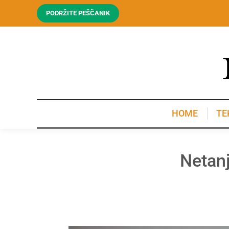
PODRŽITE PEŠČANIK
HOME
TE
HOME
TE
Netanj