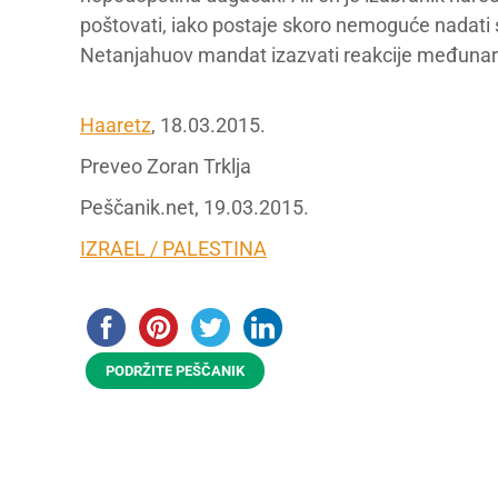
poštovati, iako postaje skoro nemoguće nadati s
Netanjahuov mandat izazvati reakcije međunaro
Haaretz
, 18.03.2015.
Preveo Zoran Trklja
Peščanik.net, 19.03.2015.
IZRAEL / PALESTINA
PODRŽITE PEŠČANIK