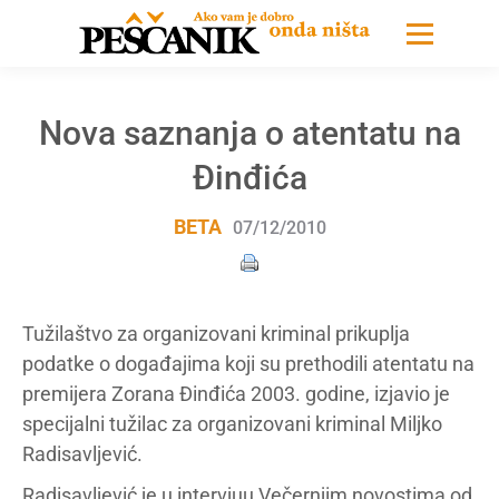
Nova saznanja o atentatu na
Đinđića
BETA
07/12/2010
Tužilaštvo za organizovani kriminal prikuplja
podatke o događajima koji su prethodili atentatu na
premijera Zorana Đinđića 2003. godine, izjavio je
specijalni tužilac za organizovani kriminal Miljko
Radisavljević.
Radisavljević je u intervjuu Večernjim novostima od