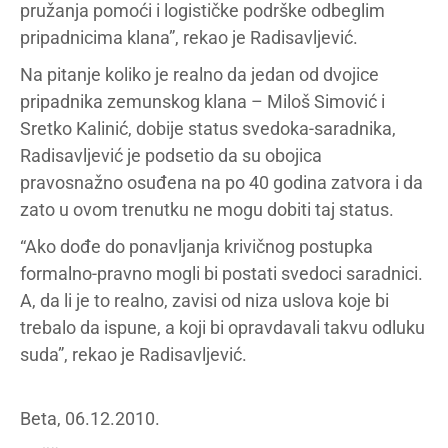
pružanja pomoći i logističke podrške odbeglim
pripadnicima klana”, rekao je Radisavljević.
Na pitanje koliko je realno da jedan od dvojice
pripadnika zemunskog klana – Miloš Simović i
Sretko Kalinić, dobije status svedoka-saradnika,
Radisavljević je podsetio da su obojica
pravosnažno osuđena na po 40 godina zatvora i da
zato u ovom trenutku ne mogu dobiti taj status.
“Ako dođe do ponavljanja krivičnog postupka
formalno-pravno mogli bi postati svedoci saradnici.
A, da li je to realno, zavisi od niza uslova koje bi
trebalo da ispune, a koji bi opravdavali takvu odluku
suda”, rekao je Radisavljević.
Beta, 06.12.2010.