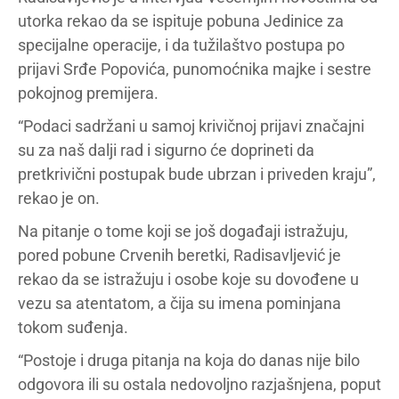
utorka rekao da se ispituje pobuna Jedinice za
specijalne operacije, i da tužilaštvo postupa po
prijavi Srđe Popovića, punomoćnika majke i sestre
pokojnog premijera.
“Podaci sadržani u samoj krivičnoj prijavi značajni
su za naš dalji rad i sigurno će doprineti da
pretkrivični postupak bude ubrzan i priveden kraju”,
rekao je on.
Na pitanje o tome koji se još događaji istražuju,
pored pobune Crvenih beretki, Radisavljević je
rekao da se istražuju i osobe koje su dovođene u
vezu sa atentatom, a čija su imena pominjana
tokom suđenja.
“Postoje i druga pitanja na koja do danas nije bilo
odgovora ili su ostala nedovoljno razjašnjena, poput