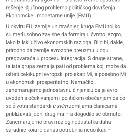
rešenje ključnog problema političkog dovršenja
Ekonomske i monetarne unije (EMU).
U okviru EU, zemlje unutrašnjeg kruga EMU toliko
su međusobno zavisne da formiraju čvrsto jezgro,
iako iz isključivo ekonomskih razloga. Bilo bi, dakle,
prirodno da zemlje evrozone preuzmu ulogu
pregovarača u procesu integracija. S druge strane,
ta ista grupa zemalja pati od problema koji može da
ošteti celokupni evropski projekat: Mi, a posebno Mi
u ekonomski prosperitetnoj Nemačkoj,
zanemarujemo jednostavnu činjenicu da je evro
uveden s očekivanjem i političkim obećanjem da će
se životni standardi
u svim
zemljama članicama
približavati jedni drugima – a dogodilo se obrnuto.
Zanemarujemo pravi razlog nedostatka duha
saradnje koja je danas potrebnija nego ikad –