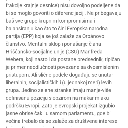
frakcije krajnje desnice) nisu dovoljno podeljene da
bi se moglo govoriti o diferencijaciji. Ne pribegavaju
baš sve grupe krupnim kompromisima i
balansiranju kao što to čini Evropska narodna
partija (EPP) koja se još zalaže za Orbánovo
članstvo. Mentalni sklop i ponašanje člana
Hrišćansko-socijalne unije (CSU) Manfreda
Webera, koji nastoji da postane predsednik, tipičan
je primer neodlučnosti povezane sa dvosmislenim
pristupom. Ali slične podele događaju se unutar
liberalnih, socijalističkih i (u jednakoj meri) levih
grupa. Jedino zelene stranke imaju manje-više
definisanu poziciju s obzirom na makar mlaku
podršku Evropi. Zato je evropski projekat izgubio
jasne obrise čak i u samom parlamentu, gde bi
većina trebalo da se zalaže za društvene interese