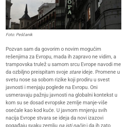
Foto: Peščanik
Pozvan sam da govorim o novim mogućim
rešenjima za Evropu, mada ih zapravo ne vidim, a
trampovska trulež u samom srcu Evrope navodi me
da ozbiljno preispitam svoje
stare
ideje
.
Promene u
svetu nose sa sobom rizike koji prodiru u svest
javnosti i menjaju poglede na Evropu. Oni
usmeravaju pažnju javnosti na globalni kontekst u
kom su se dosad evropske zemlje manje-više
osećale kao kod kuće. U javnom mnjenju svih
nacija Evrope stvara se ideja da novi izazovi
pogađaju svaku zemlju
na isti način
i da ih zato