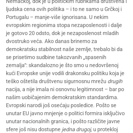
Nemačkoj, dok je u političkim rubrikama društvena i
ljudska cena ovih politika – i to ne samo u Grčkoj i
Portugalu – manje-više ignorisana. U nekim
evropskim regionima stopa nezaposlenosti i dalje
je gotovo 20 odsto, dok je nezaposlenost mladih
dvostruko veća. Ako danas brinemo za
demokratsku stabilnost naše zemlje, trebalo bi da
se prisetimo sudbine takozvanih „spasenih
zemalja“: skandalozno je što smo u nedovršenoj
kući Evropske unije vodili drakonsku politiku koja je
teško oštetila društvenu sigurnosnu mrežu
drugih
nacija, a nije imala ni osnovnu legitimnost – bar po
našim uobičajenim demokratskim standardima.
Evropski narodi još osećaju posledice. Pošto se
unutar EU javno mnjenje o politici formira isključivo
unutar nacionalnih granica, i pošto različite javne
sfere još nisu dostupne
jedna drugoj
, u protekloj