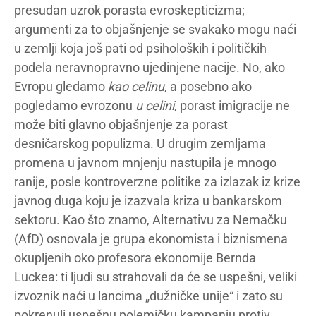
presudan uzrok porasta evroskepticizma;
argumenti za to objašnjenje se svakako mogu naći
u zemlji koja još pati od psiholoških i političkih
podela neravnopravno ujedinjene nacije. No, ako
Evropu gledamo
kao celinu
, a posebno ako
pogledamo evrozonu
u celini
, porast imigracije ne
može biti glavno objašnjenje za porast
desničarskog populizma. U drugim zemljama
promena u javnom mnjenju nastupila je mnogo
ranije, posle kontroverzne politike za izlazak iz krize
javnog duga koju je izazvala kriza u bankarskom
sektoru. Kao što znamo, Alternativu za Nemačku
(AfD) osnovala je grupa ekonomista i biznismena
okupljenih oko profesora ekonomije Bernda
Luckea: ti ljudi su strahovali da će se uspešni, veliki
izvoznik naći u lancima „dužničke unije“ i zato su
pokrenuli uspešnu polemičku kampanju protiv