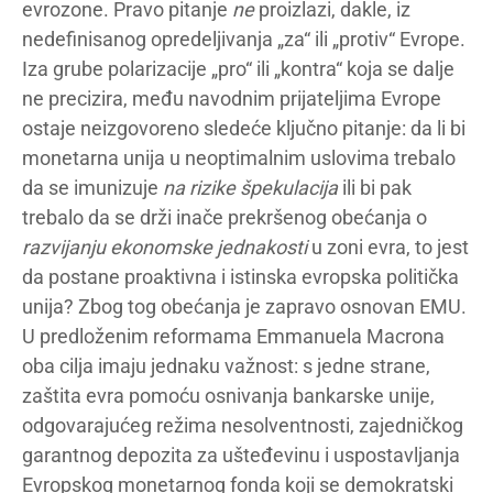
evrozone. Pravo pitanje
ne
proizlazi, dakle, iz
nedefinisanog opredeljivanja „za“ ili „protiv“ Evrope.
Iza grube polarizacije „pro“ ili „kontra“ koja se dalje
ne precizira, među navodnim prijateljima Evrope
ostaje neizgovoreno sledeće ključno pitanje: da li bi
monetarna unija u neoptimalnim uslovima trebalo
da se imunizuje
na rizike špekulacija
ili bi pak
trebalo da se drži inače prekršenog obećanja o
razvijanju ekonomske jednakosti
u zoni evra, to jest
da postane proaktivna i istinska evropska politička
unija? Zbog tog obećanja je zapravo osnovan EMU.
U predloženim reformama Emmanuela Macrona
oba cilja imaju jednaku važnost: s jedne strane,
zaštita evra pomoću osnivanja bankarske unije,
odgovarajućeg režima nesolventnosti, zajedničkog
garantnog depozita za ušteđevinu i uspostavljanja
Evropskog monetarnog fonda koji se demokratski