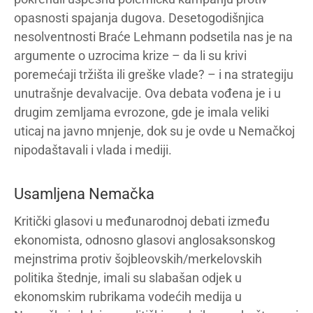
opasnosti spajanja dugova. Desetogodišnjica
nesolventnosti Braće Lehmann podsetila nas je na
argumente o uzrocima krize – da li su krivi
poremećaji tržišta ili greške vlade? – i na strategiju
unutrašnje devalvacije. Ova debata vođena je i u
drugim zemljama evrozone, gde je imala veliki
uticaj na javno mnjenje, dok su je ovde u Nemačkoj
nipodaštavali i vlada i mediji.
Usamljena Nemačka
Kritički glasovi u međunarodnoj debati između
ekonomista, odnosno glasovi anglosaksonskog
mejnstrima protiv šojbleovskih/merkelovskih
politika štednje, imali su slabašan odjek u
ekonomskim rubrikama vodećih medija u