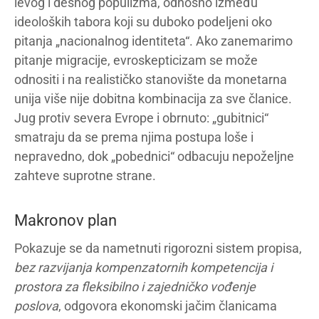
levog i desnog populizma, odnosno između
ideoloških tabora koji su duboko podeljeni oko
pitanja „nacionalnog identiteta“. Ako zanemarimo
pitanje migracije, evroskepticizam se može
odnositi i na realističko stanovište da monetarna
unija više nije dobitna kombinacija za sve članice.
Jug protiv severa Evrope i obrnuto: „gubitnici“
smatraju da se prema njima postupa loše i
nepravedno, dok „pobednici“ odbacuju nepoželjne
zahteve suprotne strane.
Makronov plan
Pokazuje se da nametnuti rigorozni sistem propisa,
bez razvijanja kompenzatornih kompetencija i
prostora za fleksibilno i zajedničko vođenje
poslova
, odgovora ekonomski jačim članicama