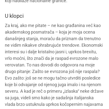
koji nadilaze nacionalne granice.
U klopci
Za kraj, ako me pitate – ne kao građanina već kao
akademskog posmatrača – koja je moja ocena
današnjeg stanja, moraću da priznam da trenutno
ne vidim nikakve ohrabrujuće trendove. Ekonomski
interesi su i dalje kristalno jasni i, uprkos brexitu,
vrlo moćni, što znači da je raspad evrozone malo
verovatan. To nas dovodi do odgovora na moje
drugo pitanje: Zašto se evrozona još nije raspala?
Evo zašto: još se ne mogu tačno utvrditi posledice
koje bi odvajanje od njenog juga imalo i na njenom
severu. A kad je reč o primeru „izlaska“ neke države
sa juga, videli smo kako je sadašnja italijanska
vlada brzo ustuknula uprkos kočopernim najavama