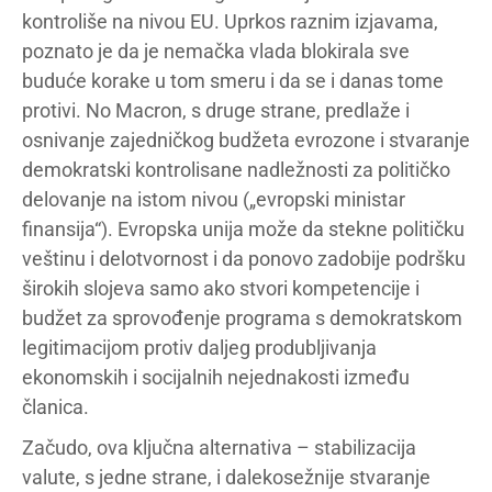
kontroliše na nivou EU. Uprkos raznim izjavama,
poznato je da je nemačka vlada blokirala sve
buduće korake u tom smeru i da se i danas tome
protivi. No Macron, s druge strane, predlaže i
osnivanje zajedničkog budžeta evrozone i stvaranje
demokratski kontrolisane nadležnosti za političko
delovanje na istom nivou („evropski ministar
finansija“). Evropska unija može da stekne političku
veštinu i delotvornost i da ponovo zadobije podršku
širokih slojeva samo ako stvori kompetencije i
budžet za sprovođenje programa s demokratskom
legitimacijom protiv daljeg produbljivanja
ekonomskih i socijalnih nejednakosti između
članica.
Začudo, ova ključna alternativa – stabilizacija
valute, s jedne strane, i dalekosežnije stvaranje