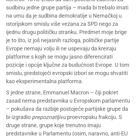
sudbinu jedne grupe partija – mada bi trebalo imati
na umu da je sudbina demokratije u Nemačkoj u
istorijskom smislu više vezana za SPD nego za
ijednu drugu političku stranku. Predmet moje brige
je to što, iz još nejasnih razloga, političke partije
Evrope nemaju volju ili ne uspevaju da kreiraju
platforme s kojih se mogu jasno diferencirati
pozicije i opcije ključne za budućnost Evrope. U tom
smislu, predstojeći evropski izbori se mogu shvatiti
kao eksperimentalna platforma.
S jedne strane, Emmanuel Macron – čiji pokret
zasad nema predstavnika u Evropskom parlamentu
– pokušava da razbije postojeće partijske grupe da
bi izgradio
prepoznatljivu
proevropsku frakciju. S
druge strane, grupe koje trenutno imaju
predstavnike u Parlamentu (osim, naravno, anti-EU