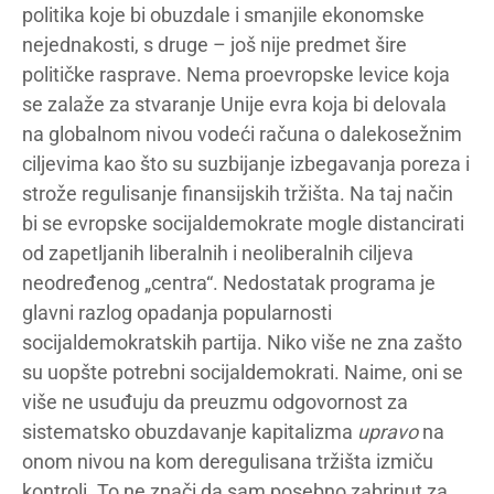
politika koje bi obuzdale i smanjile ekonomske
nejednakosti, s druge – još nije predmet šire
političke rasprave. Nema proevropske levice koja
se zalaže za stvaranje Unije evra koja bi delovala
na globalnom nivou vodeći računa o dalekosežnim
ciljevima kao što su suzbijanje izbegavanja poreza i
strože regulisanje finansijskih tržišta. Na taj način
bi se evropske socijaldemokrate mogle distancirati
od zapetljanih liberalnih i neoliberalnih ciljeva
neodređenog „centra“. Nedostatak programa je
glavni razlog opadanja popularnosti
socijaldemokratskih partija. Niko više ne zna zašto
su uopšte potrebni socijaldemokrati. Naime, oni se
više ne usuđuju da preuzmu odgovornost za
sistematsko obuzdavanje kapitalizma
upravo
na
onom nivou na kom deregulisana tržišta izmiču
kontroli. To ne znači da sam posebno zabrinut za