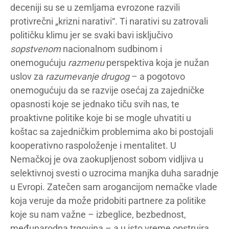
deceniji su se u zemljama evrozone razvili
protivrečni „krizni narativi“. Ti narativi su zatrovali
političku klimu jer se svaki bavi isključivo
sopstvenom
nacionalnom sudbinom i
onemogućuju
razmenu
perspektiva koja je nužan
uslov za
razumevanje drugog
– a pogotovo
onemogućuju da se razvije osećaj za zajedničke
opasnosti koje se jednako tiču svih nas, te
proaktivne politike koje bi se mogle uhvatiti u
koštac sa zajedničkim problemima ako bi postojali
kooperativno raspoloženje i mentalitet. U
Nemačkoj je ova zaokupljenost sobom vidljiva u
selektivnoj svesti o uzrocima manjka duha saradnje
u Evropi. Zatečen sam arogancijom nemačke vlade
koja veruje da može pridobiti partnere za politike
koje su nam važne – izbeglice, bezbednost,
međunarodna trgovina – a u isto vreme opstruira