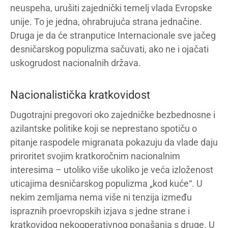
neuspeha, urušiti zajednički temelj vlada Evropske
unije. To je jedna, ohrabrujuća strana jednačine.
Druga je da će stranputice Internacionale sve jačeg
desničarskog populizma sačuvati, ako ne i ojačati
uskogrudost nacionalnih država.
Nacionalistička kratkovidost
Dugotrajni pregovori oko zajedničke bezbednosne i
azilantske politike koji se neprestano spotiču o
pitanje raspodele migranata pokazuju da vlade daju
priroritet svojim kratkoročnim nacionalnim
interesima – utoliko više ukoliko je veća izloženost
uticajima desničarskog populizma „kod kuće“. U
nekim zemljama nema više ni tenzija između
ispraznih proevropskih izjava s jedne strane i
kratkovidog nekooperativnog ponašanja s druge. U