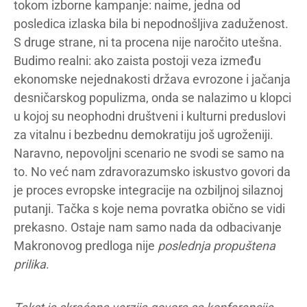
tokom izborne kampanje: naime, jedna od
posledica izlaska bila bi nepodnošljiva zaduženost.
S druge strane, ni ta procena nije naročito utešna.
Budimo realni: ako zaista postoji veza između
ekonomske nejednakosti država evrozone i jačanja
desničarskog populizma, onda se nalazimo u klopci
u kojoj su neophodni društveni i kulturni preduslovi
za vitalnu i bezbednu demokratiju još ugroženiji.
Naravno, nepovoljni scenario ne svodi se samo na
to. No već nam zdravorazumsko iskustvo govori da
je proces evropske integracije na ozbiljnoj silaznoj
putanji. Tačka s koje nema povratka obično se vidi
prekasno. Ostaje nam samo nada da odbacivanje
Makronovog predloga nije
poslednja propuštena
prilika
.