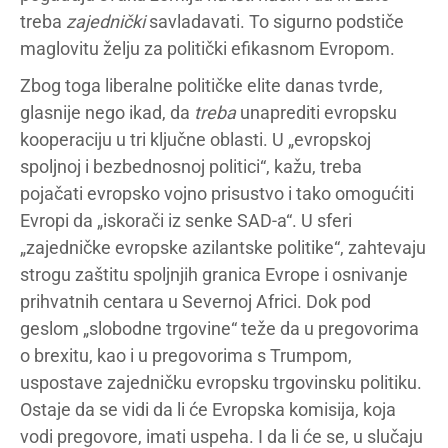
treba
zajednički
savladavati. To sigurno podstiče
maglovitu želju za politički efikasnom Evropom.
Zbog toga liberalne političke elite danas tvrde,
glasnije nego ikad, da
treba
unaprediti evropsku
kooperaciju u tri ključne oblasti. U „evropskoj
spoljnoj i bezbednosnoj politici“, kažu, treba
pojačati evropsko vojno prisustvo i tako omogućiti
Evropi da „iskorači iz senke SAD-a“. U sferi
„zajedničke evropske azilantske politike“, zahtevaju
strogu zaštitu spoljnjih granica Evrope i osnivanje
prihvatnih centara u Severnoj Africi. Dok pod
geslom „slobodne trgovine“ teže da u pregovorima
o brexitu, kao i u pregovorima s Trumpom,
uspostave zajedničku evropsku trgovinsku politiku.
Ostaje da se vidi da li će Evropska komisija, koja
vodi pregovore, imati uspeha. I da li će se, u slučaju