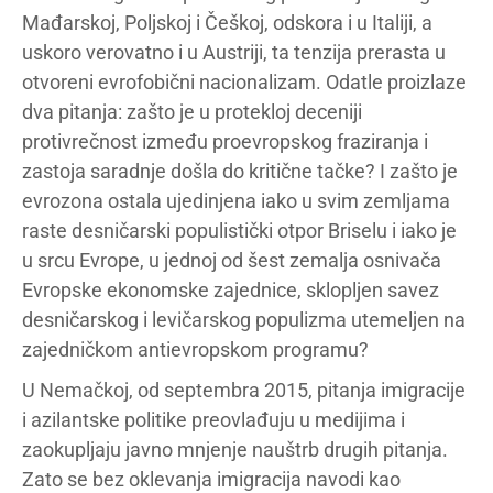
Mađarskoj, Poljskoj i Češkoj, odskora i u Italiji, a
uskoro verovatno i u Austriji, ta tenzija prerasta u
otvoreni evrofobični nacionalizam. Odatle proizlaze
dva pitanja: zašto je u protekloj deceniji
protivrečnost između proevropskog fraziranja i
zastoja saradnje došla do kritične tačke? I zašto je
evrozona ostala ujedinjena iako u svim zemljama
raste desničarski populistički otpor Briselu i iako je
u srcu Evrope, u jednoj od šest zemalja osnivača
Evropske ekonomske zajednice, sklopljen savez
desničarskog i levičarskog populizma utemeljen na
zajedničkom antievropskom programu?
U Nemačkoj, od septembra 2015, pitanja imigracije
i azilantske politike preovlađuju u medijima i
zaokupljaju javno mnjenje nauštrb drugih pitanja.
Zato se bez oklevanja imigracija navodi kao