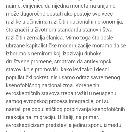
naime, činjenicu da nijedna monetarna unija ne
može dugoročno opstati ako postoje sve veće
razlike u učincima različitih nacionalnih ekonomija,
što znači i u životnom standardu stanovništva
različitih zemalja članica. Mimo toga što posle
ubrzane kapitalističke modernizacije moramo da se
izborimo s nemirom koji izazivaju duboke
društvene promene, smatram da antievropski
stavovi koje promovišu kako levi tako i desni
populistički pokreti nisu samo odraz savremenog
ksenofobičnog nacionalizma. Korene tih
evroskeptičnih stavova treba tražiti u neuspehu
samog evropskog procesa integracije; oni su
nastali pre populističkog potpirivanja ksenofobičnih
reakcija na imigraciju. U Italiji, na primer,
evroskepticizam predstavlja jedinu sponu između