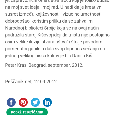
je, zapravo, lični omaž stvaraocu koji je toliko uticao
na moj svet ideja i moj rad. U nadi da je kreativni
susret između književnosti i vizuelne umetnosti
dobrodošao, koristim priliku da se zahvalim
Narodnoj biblioteci Srbije koja se na ovaj način
pridružila staroj Kišovoj ideji da „ništa nije postojano
osim velike iluzije stvaralaštva“ i što je povodom
pomenutog jubileja dala svoj doprinos sećanju na
jednog velikog pisca kakav je bio Danilo Kiš.
Petar Kras, Beograd, septembar, 2012.
Peščanik.net, 12.09.2012.
PODRŽITE PEŠČANIK