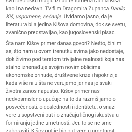
svu ideološku maglu iznad fenomena Danila Kiša
kao i na nedavni TV film Dragomira Zupanca
Danilo
Kiš, uspomene, sećanje
. Uviđamo jasno, da je
literatura bila jedina Kišova domovina, dok se svetu,
zvanično predstavljao, kao jugoslovenski pisac.
Šta nam Kišov primer danas govori? Nešto, čini mi
se, što nam u ovom trenutku svima jako nedostaje,
dok živimo pod teretom trivijalne realnosti koja nas
stalno iznenađuje svojim novim oblicima
ekonomske prinude, društvene krize i hipokrizije
kada više ni u šta ne verujemo jer nas je svaki
životni zanos napustio. Kišov primer nas
nedvosmisleno upućuje na to da razmišljamo o
posvećenosti, o doslednosti i identitetu, o snazi
vere u sopstveni put i o značaju ličnog iskustva u
formiranju jedne umetnosti. Jer, to se ne sme
zaboraviti, Kišov put je bio put vere u umetnost.