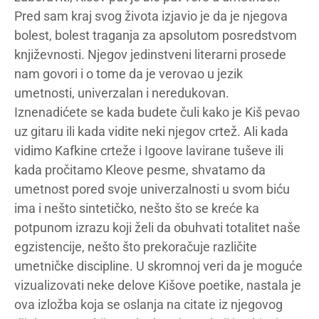
Pred sam kraj svog života izjavio je da je njegova
bolest, bolest traganja za apsolutom posredstvom
književnosti. Njegov jedinstveni literarni prosede
nam govori i o tome da je verovao u jezik
umetnosti, univerzalan i neredukovan.
Iznenadićete se kada budete čuli kako je Kiš pevao
uz gitaru ili kada vidite neki njegov crtež. Ali kada
vidimo Kafkine crteže i Igoove lavirane tuševe ili
kada pročitamo Kleove pesme, shvatamo da
umetnost pored svoje univerzalnosti u svom biću
ima i nešto sintetičko, nešto što se kreće ka
potpunom izrazu koji želi da obuhvati totalitet naše
egzistencije, nešto što prekoračuje različite
umetničke discipline. U skromnoj veri da je moguće
vizualizovati neke delove Kišove poetike, nastala je
ova izložba koja se oslanja na citate iz njegovog