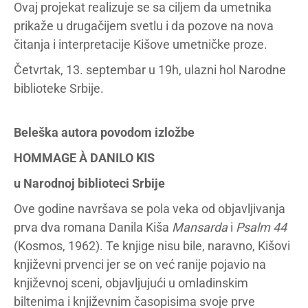
Ovaj projekat realizuje se sa ciljem da umetnika
prikaže u drugačijem svetlu i da pozove na nova
čitanja i interpretacije Kišove umetničke proze.
Četvrtak, 13. septembar u 19h, ulazni hol Narodne
biblioteke Srbije.
Beleška autora povodom izložbe
HOMMAGE À DANILO KIS
u Narodnoj biblioteci Srbije
Ove godine navršava se pola veka od objavljivanja
prva dva romana Danila Kiša
Mansarda
i
Psalm 44
(Kosmos, 1962). Te knjige nisu bile, naravno, Kišovi
književni prvenci jer se on već ranije pojavio na
književnoj sceni, objavljujući u omladinskim
biltenima i književnim časopisima svoje prve