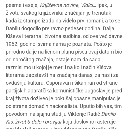
pesme i eseje,
Književne novine
,
Vidici
… Ipak, u
životu svakog književnika značajan je trenutak
kada iz štampe izađu na videlo prvi romani, a to se
Danilu dogodilo pre ravno pedeset godina. Dalja
Kiševa literarna i životna sudbina, od ove već davne
1962. godine, svima nama je poznata. Pošto je
prirodno da je na ličnom planu pisca ovaj datum bio
od naročitog značaja, ostaje nam da sada
razmislimo u kojoj je meri i na koji način Kišova
literarna zaostavština značajna danas, za nas i za
ovdašnju kulturu. Osporavan i šikaniran od strane
partijskih aparatčika komunističke Jugoslavije pred
kraj života doživeo je pokušaj opasne manipulacije
od strane domaćih nacionalista. Uputio bih vas, tim
povodom, na sjajnu studiju Viktorije Radič
Danilo
Kiš, život & delo i brevijar
koja doslovno rasteruje