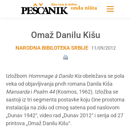
Omaž Danilu Kišu
NARODNA BIBILOTEKA SRBIJE
11/09/2012
Izložbom
Hommage à Danilo Kis
obeležava se pola
veka od objavljivanja prvih romana Danila Kiša
Mansarda
i
Psalm 44
(Kosmos, 1962). Izložba se
sastoji iz tri segmenta postavke koju čine prostorna
instalacija na zidu od crnog satena pod naslovom
„Dunav 1942“, video rad „Dunav 2012“ i serija od 27
printova „Omaž Danilu Kišu“.