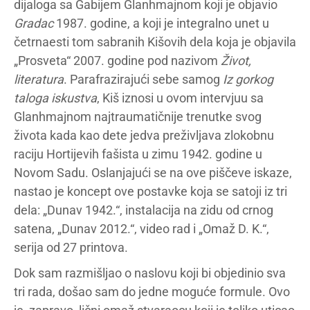
dijaloga sa Gabijem Glanhmajnom koji je objavio
Gradac
1987. godine, a koji je integralno unet u
četrnaesti tom sabranih Kišovih dela koja je objavila
„Prosveta“ 2007. godine pod nazivom
Život,
literatura
. Parafrazirajući sebe samog
Iz gorkog
taloga iskustva
, Kiš iznosi u ovom intervjuu sa
Glanhmajnom najtraumatičnije trenutke svog
života kada kao dete jedva preživljava zlokobnu
raciju Hortijevih fašista u zimu 1942. godine u
Novom Sadu. Oslanjajući se na ove piščeve iskaze,
nastao je koncept ove postavke koja se satoji iz tri
dela: „Dunav 1942.“, instalacija na zidu od crnog
satena, „Dunav 2012.“, video rad i „Omaž D. K.“,
serija od 27 printova.
Dok sam razmišljao o naslovu koji bi objedinio sva
tri rada, došao sam do jedne moguće formule. Ovo