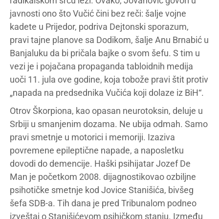
radikalskom srcu leži. Ovako, Jovanović govori u
javnosti ono što Vučić čini bez reči: šalje vojne
kadete u Prijedor, podriva Dejtonski sporazum,
pravi tajne planove sa Dodikom, šalje Anu Brnabić u
Banjaluku da bi pričala bajke o svom šefu. S tim u
vezi je i pojačana propaganda tabloidnih medija
uoči 11. jula ove godine, koja tobože pravi štit protiv
„napada na predsednika Vučića koji dolaze iz BiH“.
Otrov Škorpiona, kao opasan neurotoksin, deluje u
Srbiji u smanjenim dozama. Ne ubija odmah. Samo
pravi smetnje u motorici i memoriji. Izaziva
povremene epileptične napade, a naposletku
dovodi do demencije. Haški psihijatar Jozef De
Man je početkom 2008. dijagnostikovao ozbiljne
psihotičke smetnje kod Jovice Stanišića, bivšeg
šefa SDB-a. Tih dana je pred Tribunalom podneo
izveštaj o Stanišićevom psihičkom stanju. Između