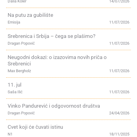
Dalia Koler
14/07/2026
Na putu za gubilište
Emisija
11/07/2026
Srebrenica i Srbija – čega se plašimo?
Dragan Popović
11/07/2026
Neugodni dokazi: o izazovima novih priča o
Srebrenici
Max Bergholz
11/07/2026
11. jul
Saša Ilić
11/07/2026
Vinko Pandurević i odgovornost društva
Dragan Popović
24/04/2026
Cvet koji će čuvati istinu
N1
18/11/2025