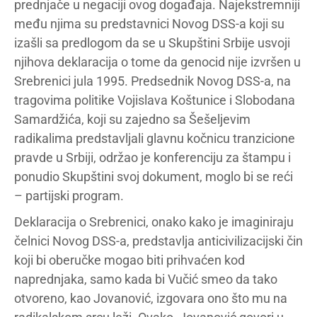
prednjače u negaciji ovog događaja. Najekstremniji
među njima su predstavnici Novog DSS-a koji su
izašli sa predlogom da se u Skupštini Srbije usvoji
njihova deklaracija o tome da genocid nije izvršen u
Srebrenici jula 1995. Predsednik Novog DSS-a, na
tragovima politike Vojislava Koštunice i Slobodana
Samardžića, koji su zajedno sa Šešeljevim
radikalima predstavljali glavnu kočnicu tranzicione
pravde u Srbiji, održao je konferenciju za štampu i
ponudio Skupštini svoj dokument, moglo bi se reći
– partijski program.
Deklaracija o Srebrenici, onako kako je imaginiraju
čelnici Novog DSS-a, predstavlja anticivilizacijski čin
koji bi oberučke mogao biti prihvaćen kod
naprednjaka, samo kada bi Vučić smeo da tako
otvoreno, kao Jovanović, izgovara ono što mu na