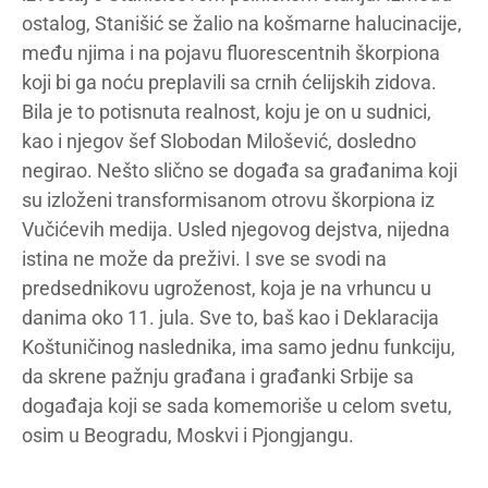
ostalog, Stanišić se žalio na košmarne halucinacije,
među njima i na pojavu fluorescentnih škorpiona
koji bi ga noću preplavili sa crnih ćelijskih zidova.
Bila je to potisnuta realnost, koju je on u sudnici,
kao i njegov šef Slobodan Milošević, dosledno
negirao. Nešto slično se događa sa građanima koji
su izloženi transformisanom otrovu škorpiona iz
Vučićevih medija. Usled njegovog dejstva, nijedna
istina ne može da preživi. I sve se svodi na
predsednikovu ugroženost, koja je na vrhuncu u
danima oko 11. jula. Sve to, baš kao i Deklaracija
Koštuničinog naslednika, ima samo jednu funkciju,
da skrene pažnju građana i građanki Srbije sa
događaja koji se sada komemoriše u celom svetu,
osim u Beogradu, Moskvi i Pjongjangu.