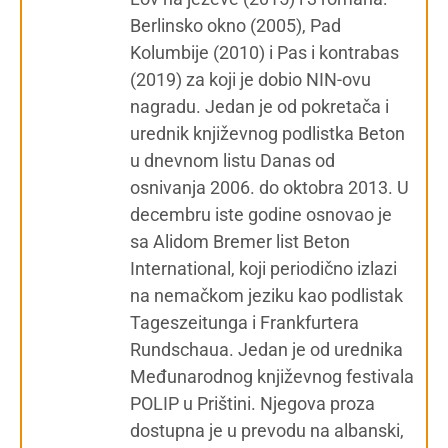
Berlinsko okno (2005), Pad
Kolumbije (2010) i Pas i kontrabas
(2019) za koji je dobio NIN-ovu
nagradu. Jedan je od pokretača i
urednik književnog podlistka Beton
u dnevnom listu Danas od
osnivanja 2006. do oktobra 2013. U
decembru iste godine osnovao je
sa Alidom Bremer list Beton
International, koji periodično izlazi
na nemačkom jeziku kao podlistak
Tageszeitunga i Frankfurtera
Rundschaua. Jedan je od urednika
Međunarodnog književnog festivala
POLIP u Prištini. Njegova proza
dostupna je u prevodu na albanski,