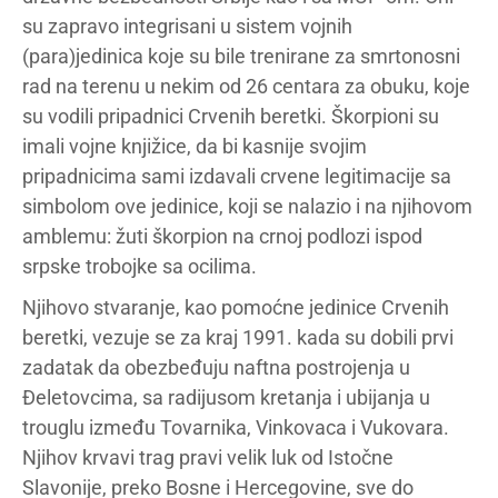
su zapravo integrisani u sistem vojnih
(para)jedinica koje su bile trenirane za smrtonosni
rad na terenu u nekim od 26 centara za obuku, koje
su vodili pripadnici Crvenih beretki. Škorpioni su
imali vojne knjižice, da bi kasnije svojim
pripadnicima sami izdavali crvene legitimacije sa
simbolom ove jedinice, koji se nalazio i na njihovom
amblemu: žuti škorpion na crnoj podlozi ispod
srpske trobojke sa ocilima.
Njihovo stvaranje, kao pomoćne jedinice Crvenih
beretki, vezuje se za kraj 1991. kada su dobili prvi
zadatak da obezbeđuju naftna postrojenja u
Đeletovcima, sa radijusom kretanja i ubijanja u
trouglu između Tovarnika, Vinkovaca i Vukovara.
Njihov krvavi trag pravi velik luk od Istočne
Slavonije, preko Bosne i Hercegovine, sve do