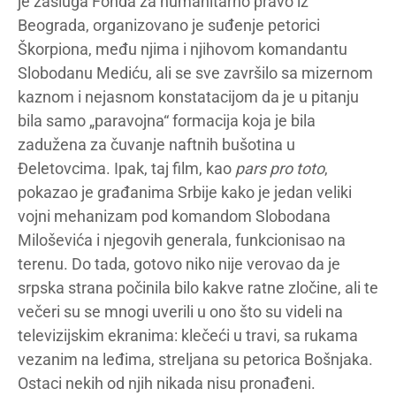
je zasluga Fonda za humanitarno pravo iz
Beograda, organizovano je suđenje petorici
Škorpiona, među njima i njihovom komandantu
Slobodanu Mediću, ali se sve završilo sa mizernom
kaznom i nejasnom konstatacijom da je u pitanju
bila samo „paravojna“ formacija koja je bila
zadužena za čuvanje naftnih bušotina u
Đeletovcima. Ipak, taj film, kao
pars pro toto
,
pokazao je građanima Srbije kako je jedan veliki
vojni mehanizam pod komandom Slobodana
Miloševića i njegovih generala, funkcionisao na
terenu. Do tada, gotovo niko nije verovao da je
srpska strana počinila bilo kakve ratne zločine, ali te
večeri su se mnogi uverili u ono što su videli na
televizijskim ekranima: klečeći u travi, sa rukama
vezanim na leđima, streljana su petorica Bošnjaka.
Ostaci nekih od njih nikada nisu pronađeni.