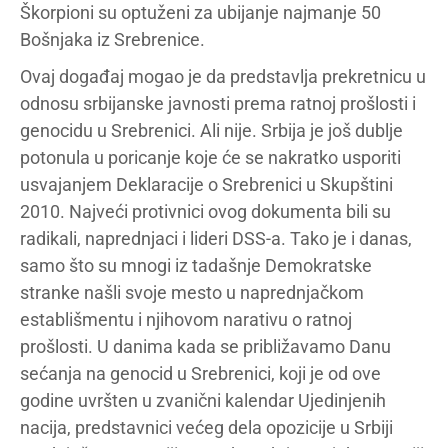
Škorpioni su optuženi za ubijanje najmanje 50
Bošnjaka iz Srebrenice.
Ovaj događaj mogao je da predstavlja prekretnicu u
odnosu srbijanske javnosti prema ratnoj prošlosti i
genocidu u Srebrenici. Ali nije. Srbija je još dublje
potonula u poricanje koje će se nakratko usporiti
usvajanjem Deklaracije o Srebrenici u Skupštini
2010. Najveći protivnici ovog dokumenta bili su
radikali, naprednjaci i lideri DSS-a. Tako je i danas,
samo što su mnogi iz tadašnje Demokratske
stranke našli svoje mesto u naprednjačkom
establišmentu i njihovom narativu o ratnoj
prošlosti. U danima kada se približavamo Danu
sećanja na genocid u Srebrenici, koji je od ove
godine uvršten u zvanični kalendar Ujedinjenih
nacija, predstavnici većeg dela opozicije u Srbiji