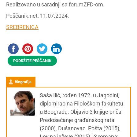
Realizovano u saradnji sa forumZFD-om.
Peščanik.net, 11.07.2024.
SREBRENICA
PODRŽITE PEŠČANIK
Biografija
Saša Ilić, rođen 1972. u Jagodini,
diplomirao na Filološkom fakultetu
u Beogradu. Objavio 3 knjige priča:
Predosećanje građanskog rata
(2000), Dušanovac. Pošta (2015),
Lov na ježeve (2015) i 3 romana: