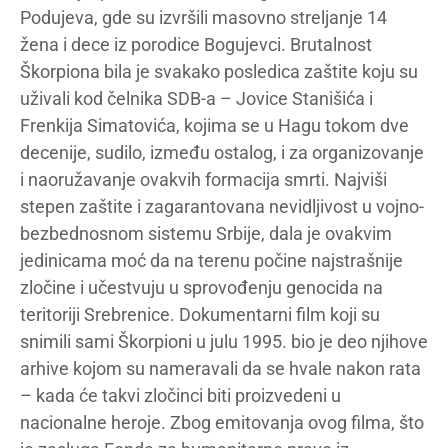
Podujeva, gde su izvršili masovno streljanje 14
žena i dece iz porodice Bogujevci. Brutalnost
Škorpiona bila je svakako posledica zaštite koju su
uživali kod čelnika SDB-a – Jovice Stanišića i
Frenkija Simatovića, kojima se u Hagu tokom dve
decenije, sudilo, između ostalog, i za organizovanje
i naoružavanje ovakvih formacija smrti. Najviši
stepen zaštite i zagarantovana nevidljivost u vojno-
bezbednosnom sistemu Srbije, dala je ovakvim
jedinicama moć da na terenu počine najstrašnije
zločine i učestvuju u sprovođenju genocida na
teritoriji Srebrenice. Dokumentarni film koji su
snimili sami Škorpioni u julu 1995. bio je deo njihove
arhive kojom su nameravali da se hvale nakon rata
– kada će takvi zločinci biti proizvedeni u
nacionalne heroje. Zbog emitovanja ovog filma, što