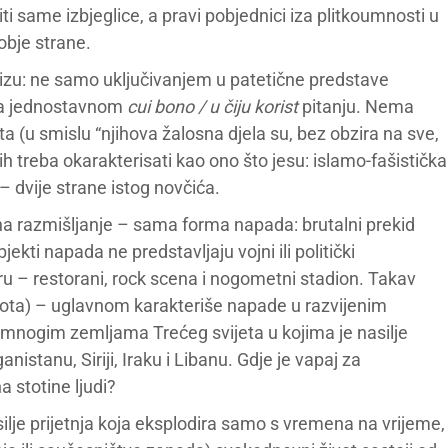
ti same izbjeglice, a pravi pobjednici iza plitkoumnosti u
 obje strane.
arizu: ne samo uključivanjem u patetične predstave
m na jednostavnom
cui bono / u čiju korist
pitanju. Nema
ta (u smislu “njihova žalosna djela su, bez obzira na sve,
ih treba okarakterisati kao ono što jesu: islamo-fašistička
dvije strane istog novčića.
i na razmišljanje – sama forma napada: brutalni prekid
ti napada ne predstavljaju vojni ili politički
 – restorani, rock scena i nogometni stadion. Takav
ivota) – uglavnom karakteriše napade u razvijenim
mnogim zemljama Trećeg svijeta u kojima je nasilje
nistanu, Siriji, Iraku i Libanu. Gdje je vapaj za
stotine ljudi?
silje prijetnja koja eksplodira samo s vremena na vrijeme,