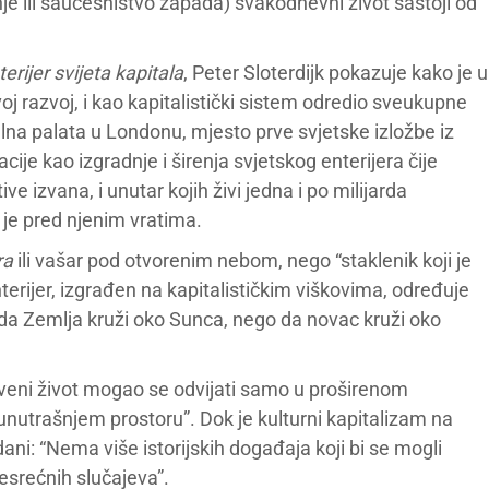
je ili saučesništvo zapada) svakodnevni život sastoji od
terijer svijeta kapitala
, Peter Sloterdijk pokazuje kako je u
voj razvoj, i kao kapitalistički sistem odredio sveukupne
talna palata u Londonu, mjesto prve svjetske izložbe iz
ije kao izgradnje i širenja svjetskog enterijera čije
ve izvana, i unutar kojih živi jedna i po milijarda
o je pred njenim vratima.
ra
ili vašar pod otvorenim nebom, nego “staklenik koji je
nterijer, izgrađen na kapitalističkim viškovima, određuje
da Zemlja kruži oko Sunca, nego da novac kruži oko
štveni život mogao se odvijati samo u proširenom
 unutrašnjem prostoru”. Dok je kulturni kapitalizam na
zdani: “Nema više istorijskih događaja koji bi se mogli
esrećnih slučajeva”.