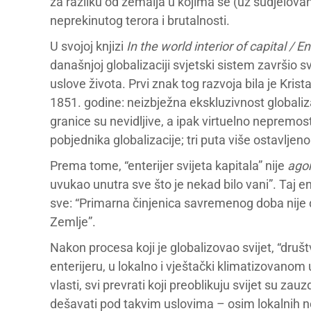
za razliku od zemalja u kojima se (uz sudjelovan
neprekinutog terora i brutalnosti.
U svojoj knjizi
In the world interior of capital / En
današnjoj globalizaciji svjetski sistem završio s
uslove života. Prvi znak tog razvoja bila je Kris
1851. godine: neizbježna ekskluzivnost globalizac
granice su nevidljive, a ipak virtuelno nepremosti
pobjednika globalizacije; tri puta više ostavljen
Prema tome, “enterijer svijeta kapitala” nije
ago
uvukao unutra sve što je nekad bilo vani”. Taj e
sve: “Primarna činjenica savremenog doba nije 
Zemlje”.
Nakon procesa koji je globalizovao svijet, “dru
enterijeru, u lokalno i vještački klimatizovanom
vlasti, svi prevrati koji preoblikuju svijet su zau
dešavati pod takvim uslovima – osim lokalnih n