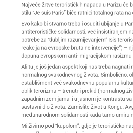
Najveće žrtve terorističkih napada u Parizu će bi
stilu “Je suis Paris” biće ratnici totalnog rata na
Evo kako bi stvarno trebali osuditi ubijanje u P
antiterorističke solidarnosti, već insistiranje
potrebe za “dubljim razumijevanjem” Isis teroris
reakcija na evropske brutalne intervencije”) – nj
dopuna evropskom anti-imigracijskom rasizmu – 
Ali tu je još jedan aspekt koji nas treba nagnat
normalnog svakodnevnog života. Simbolično, objek
establišment već svakodnevnu popularnu kulturu
oblik terorizma – trenutni prekid (normalnog ž
zapadnim zemljama, i u jasnom je kontrastu sa 
sastavni dio života. Zamislite život u Kongu, Avga
međunarodnom solidarnosti kada tamo umiru na 
Mi živimo pod “kupolom”, gdje je terorističko na