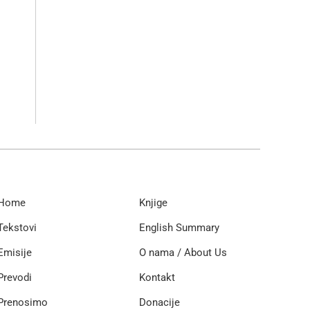
Home
Knjige
Tekstovi
English Summary
Emisije
O nama / About Us
Prevodi
Kontakt
Prenosimo
Donacije