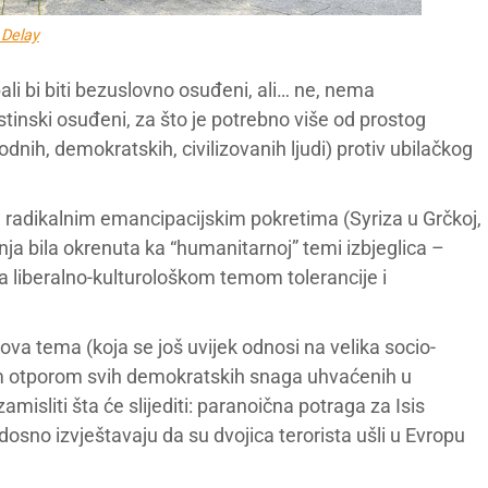
 Delay
bali bi biti bezuslovno osuđeni, ali… ne, nema
istinski osuđeni, za što je potrebno više od prostog
dnih, demokratskih, civilizovanih ljudi) protiv ubilačkog
na radikalnim emancipacijskim pokretima (Syriza u Grčkoj,
nja bila okrenuta ka “humanitarnoj” temi izbjeglica –
a liberalno-kulturološkom temom tolerancije i
ova tema (koja se još uvijek odnosi na velika socio-
m otporom svih demokratskih snaga uhvaćenih u
misliti šta će slijediti: paranoična potraga za Isis
osno izvještavaju da su dvojica terorista ušli u Evropu