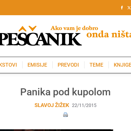
KSTOVI
EMISIJE
PREVODI
TEME
KNJIG
KSTOVI
EMISIJE
PREVODI
TEME
KNJIG
Panika pod kupolom
SLAVOJ ŽIŽEK
22/11/2015