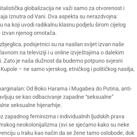
italistička globalizacija ne važi samo za otvorenost i
dvaja Iznutra od Vani. Dva aspekta su nerazdvojna:
 na koji uvodi radikalnu klasnu podjelu širom cijelog
one izvan njenog omotača.
v izbjeglica, podsjetnici su na nasilan svijet izvan naše
glavnom na televiziji i u online izvještajima o dalekim
ti. Zato je naša dužnost da budemo potpuno svjesni
Kupole – ne samo vjerskog, etničkog i političkog nasilja,
marginalan: Od Boko Harama i Mugabea do Putina, anti-
pojavljuju se kao odbacivanje zapadne “seksualne”
alne seksualne hijerarhije.
z zapadnog feminizma i individualnih ljudskih prava
omskog neokolonijalizma (svi se sjećamo kako su neke
venciju u Iraku kao način da se žene tamo oslobode, dok