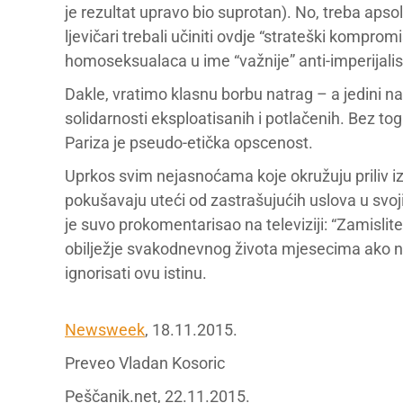
je rezultat upravo bio suprotan). No, treba apso
ljevičari trebali učiniti ovdje “strateški kompromi
homoseksualaca u ime “važnije” anti-imperijalis
Dakle, vratimo klasnu borbu natrag – a jedini nač
solidarnosti eksploatisanih i potlačenih. Bez to
Pariza je pseudo-etička opscenost.
Uprkos svim nejasnoćama koje okružuju priliv 
pokušavaju uteći od zastrašujućih uslova u svo
je suvo prokomentarisao na televiziji: “Zamislit
obilježje svakodnevnog života mjesecima ako n
ignorisati ovu istinu.
Newsweek
, 18.11.2015.
Preveo Vladan Kosoric
Peščanik.net, 22.11.2015.