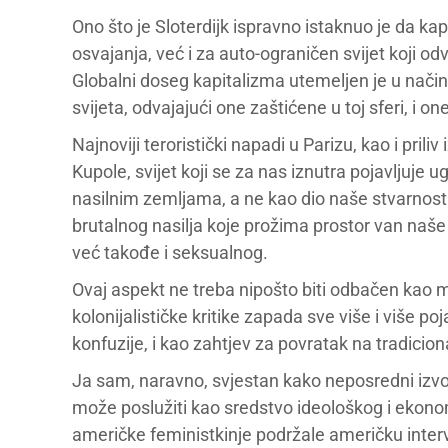
Ono što je Sloterdijk ispravno istaknuo je da kap
osvajanja, već i za auto-ograničen svijet koji o
Globalni doseg kapitalizma utemeljen je u načinu
svijeta, odvajajući one zaštićene u toj sferi, i 
Najnoviji teroristički napadi u Parizu, kao i prili
Kupole, svijet koji se za nas iznutra pojavljuje u
nasilnim zemljama, a ne kao dio naše stvarnos
brutalnog nasilja koje prožima prostor van naše 
već takođe i seksualnog.
Ovaj aspekt ne treba nipošto biti odbačen kao 
kolonijalističke kritike zapada sve više i više 
konfuzije, i kao zahtjev za povratak na tradicion
Ja sam, naravno, svjestan kako neposredni izvo
može poslužiti kao sredstvo ideološkog i ekon
američke feministkinje podržale američku inter