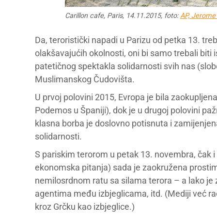
Carillon cafe, Paris, 14.11.2015, foto:
AP, Jerome
Da, teroristički napadi u Parizu od petka 13. tre
olakšavajućih okolnosti, oni bi samo trebali biti 
patetičnog spektakla solidarnosti svih nas (slobo
Muslimanskog Čudovišta.
U prvoj polovini 2015, Evropa je bila zaokuplje
Podemos u Španiji), dok je u drugoj polovini paž
klasna borba je doslovno potisnuta i zamijenjen
solidarnosti.
S pariskim terorom u petak 13. novembra, čak i 
ekonomska pitanja) sada je zaokružena prosti
nemilosrdnom ratu sa silama terora – a lako je za
agentima među izbjeglicama, itd. (Mediji već rad
kroz Grčku kao izbjeglice.)