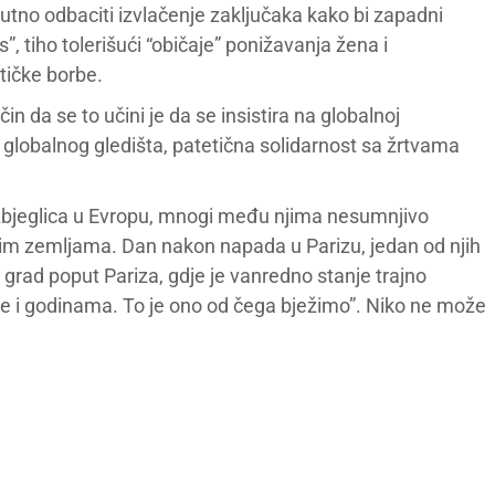
lutno odbaciti izvlačenje zaključaka kako bi zapadni
s”, tiho tolerišući “običaje” ponižavanja žena i
tičke borbe.
in da se to učini je da se insistira na globalnoj
g globalnog gledišta, patetična solidarnost sa žrtvama
izbjeglica u Evropu, mnogi među njima nesumnjivo
jim zemljama. Dan nakon napada u Parizu, jedan od njih
e grad poput Pariza, gdje je vanredno stanje trajno
e i godinama. To je ono od čega bježimo”. Niko ne može