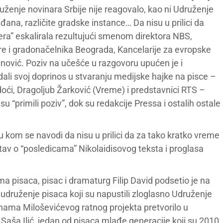
uženje novinara Srbije nije reagovalo, kao ni Udruženje
ađana, različite gradske instance… Da nisu u prilici da
ra” eskalirala rezultujući smenom direktora NBS,
ture i gradonačelnika Beograda, Kancelarije za evropske
nović. Poziv na učešće u razgovoru upućen je i
ali svoj doprinos u stvaranju medijske hajke na pisce –
doći, Dragoljub Žarković (Vreme) i predstavnici RTS –
u “primili poziv”, dok su redakcije Pressa i ostalih ostale
u kom se navodi da nisu u prilici da za tako kratko vreme
tav o “posledicama” Nikolaidisovog teksta i proglasa
 pisaca, pisac i dramaturg Filip David podsetio je na
druženje pisaca koji su napustili zloglasno Udruženje
dinama Miloševićevog ratnog projekta pretvorilo u
Saša Ilić, jedan od pisaca mlađe generacije koji su 2010.