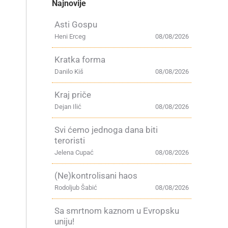
Najnovije
Asti Gospu
Heni Erceg
08/08/2026
Kratka forma
Danilo Kiš
08/08/2026
Kraj priče
Dejan Ilić
08/08/2026
Svi ćemo jednoga dana biti
teroristi
Jelena Cupać
08/08/2026
(Ne)kontrolisani haos
Rodoljub Šabić
08/08/2026
Sa smrtnom kaznom u Evropsku
uniju!