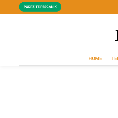
PODRŽITE PEŠČANIK
HOME
TE
HOME
TE