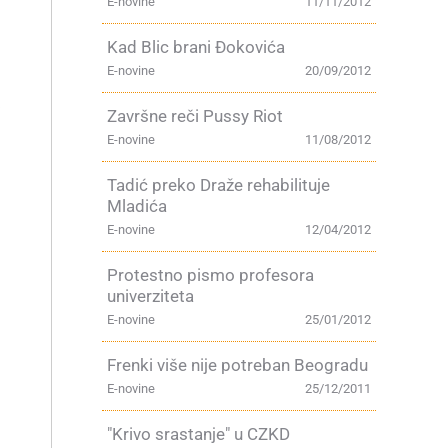
E-novine
11/11/2012
Kad Blic brani Đokovića
E-novine
20/09/2012
j
Završne reči Pussy Riot
E-novine
11/08/2012
Tadić preko Draže rehabilituje
Mladića
E-novine
12/04/2012
Protestno pismo profesora
univerziteta
E-novine
25/01/2012
Frenki više nije potreban Beogradu
E-novine
25/12/2011
"Krivo srastanje" u CZKD