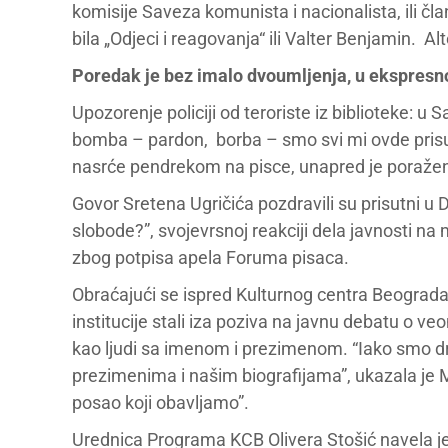
komisije Saveza komunista i nacionalista, ili čl
bila „Odjeci i reagovanja“ ili Valter Benjamin. Alt
Poredak je bez imalo dvoumljenja, u ekspresno
Upozorenje policiji od teroriste iz biblioteke: 
bomba – pardon, borba – smo svi mi ovde prisutn
nasrće pendrekom na pisce, unapred je poražen 
Govor Sretena Ugričića pozdravili su prisutni u D
slobode?”, svojevrsnoj reakciji dela javnosti na
zbog potpisa apela Foruma pisaca.
Obraćajući se ispred Kulturnog centra Beograda, 
institucije stali iza poziva na javnu debatu o ve
kao ljudi sa imenom i prezimenom. “Iako smo d
prezimenima i našim biografijama”, ukazala je 
posao koji obavljamo”.
Urednica Programa KCB Olivera Stošić navela je 