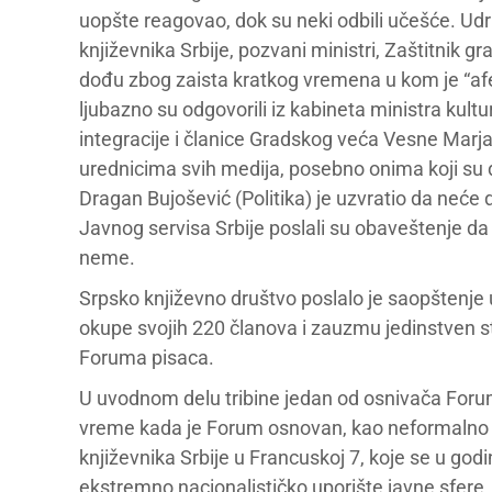
uopšte reagovao, dok su neki odbili učešće. Udr
književnika Srbije, pozvani ministri, Zaštitnik gr
dođu zbog zaista kratkog vremena u kom je “afe
ljubazno su odgovorili iz kabineta ministra kul
integracije i članice Gradskog veća Vesne Marja
urednicima svih medija, posebno onima koji su d
Dragan Bujošević (Politika) je uzvratio da neće 
Javnog servisa Srbije poslali su obaveštenje da s
neme.
Srpsko književno društvo poslalo je saopštenje 
okupe svojih 220 članova i zauzmu jedinstven s
Foruma pisaca.
U uvodnom delu tribine jedan od osnivača Foruma
vreme kada je Forum osnovan, kao neformalno u
književnika Srbije u Francuskoj 7, koje se u go
ekstremno nacionalističko uporište javne sfere. 