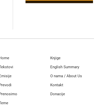
Home
Knjige
Tekstovi
English Summary
Emisije
O nama / About Us
Prevodi
Kontakt
Prenosimo
Donacije
Teme