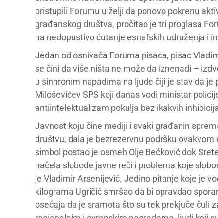
pristupili Forumu u želji da ponovo pokrenu akti
građanskog društva, pročitao je tri proglasa Fo
na nedopustivo ćutanje esnafskih udruženja i i
Jedan od osnivača Foruma pisaca, pisac Vladimi
se čini da više ništa ne može da iznenadi – izd
u sinhronim napadima na ljude čiji je stav da j
Miloševićev SPS koji danas vodi ministar polici
antiintelektualizam pokulja bez ikakvih inhibicija
Javnost koju čine mediji i svaki građanin sprema
društvu, dala je bezrezervnu podršku ovakvom o
simbol postao je osmeh Olje Bećković dok Srete
načela slobode javne reči i problema koje slobo
je Vladimir Arsenijević. Jedino pitanje koje je vod
kilograma Ugričić smršao da bi opravdao sporan t
osećaja da je sramota što su tek prekjuče čuli 
regionalnim i evropskim nagradama, ljudi koji su