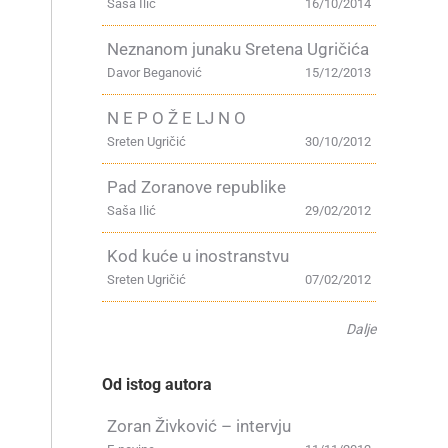
Saša Ilić
16/10/2014
Neznanom junaku Sretena Ugričića
Davor Beganović
15/12/2013
N E P O Ž E LJ N O
Sreten Ugričić
30/10/2012
Pad Zoranove republike
Saša Ilić
29/02/2012
Kod kuće u inostranstvu
Sreten Ugričić
07/02/2012
Dalje
Od istog autora
Zoran Živković – intervju