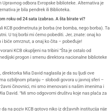
an Upravnog odbora Evropske biblioteke. Alternativa je
ernativa je bila pendrek ili Biblioteka.
m roku od 24 sata izabrao. A šta birate vi?
u Sali KCB podmetnuta je borba (ne bomba, nego borba). Ta
i. U toj borbi mi ćemo pobediti. Jer, znate: onaj ko
i biće omrznut, a onaj ko čita – pobeđuje!
vorani KCB okupljeni na tribini “Šta je ostalo od
 medijski progon i smenu direktora nacionalne biblioteke
direktorka Mia David naglasila je da su ljudi ove
oma ozbiljnom pitanju – slobodi govora u javnoj sferi –
ržavni činovnici, mi smo imenovani s našim imenima i
Mia David. “Mi smo odgovorni društvu koje nas plaća za
da na poziv KCB gotovo niko iz državnih institucija nije