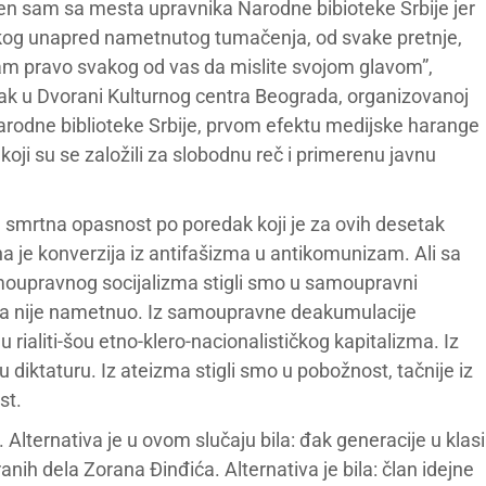
n sam sa mesta upravnika Narodne bibioteke Srbije jer
og unapred nametnutog tumačenja, od svake pretnje,
am pravo svakog od vas da mislite svojom glavom”,
torak u Dvorani Kulturnog centra Beograda, organizovanoj
odne biblioteke Srbije, prvom efektu medijske harange
oji su se založili za slobodnu reč i primerenu javnu
ta smrtna opasnost po poredak koji je za ovih desetak
na je konverzija iz antifašizma u antikomunizam. Ali sa
moupravnog socijalizma stigli smo u samoupravni
ga nije nametnuo. Iz samoupravne deakumulacije
 u rialiti-šou etno-klero-nacionalističkog kapitalizma. Iz
u diktaturu. Iz ateizma stigli smo u pobožnost, tačnije iz
st.
Alternativa je u ovom slučaju bila: đak generacije u klasi
nih dela Zorana Đinđića. Alternativa je bila: član idejne