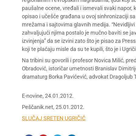
paušalne ocene, vređali i ismevali svaki napor, 
opisao i učešće građana u ovoj sinhronizaciji s
mrežama i sajtovima glavnih medija. “Nevidljivi lj
zahvaljujući njima postalo je mučno baviti se jav
izvinjenja” da se izvini zato što je pisao za Pre
koji te plaćaju misle da su te kupili, što je i Ugrič
Na tribini su govorili i profesor Novica Milić, 
Obradović, istoričar umetnosti Branislav Dimitrij
dramaturg Borka Pavićević, advokat Dragoljub To
E-novine, 24.01.2012.
Peščanik.net, 25.01.2012.
SLUČAJ SRETEN UGRIČIĆ