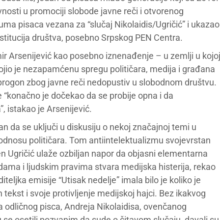
vnosti u promociji slobode javne reči i otvorenog
ruma pisaca vezana za “slučaj Nikolaidis/Ugričić” i ukazao
nstitucija društva, posebno Srpskog PEN Centra.
r Arsenijević kao posebno iznenađenje – u zemlji u kojo
vojio je nezapamćenu spregu političara, medija i građana
e progon zbog javne reči nedopustiv u slobodnom društvu.
je “konačno je dočekao da se probije opna i da
”, istakao je Arsenijević.
n da se uključi u diskusiju o nekoj značajnoj temi u
dnosu političara. Tom antiintelektualizmu svojevrstan
n Ugričić ulaže ozbiljan napor da objasni elementarna
dama i ljudskim pravima stvara medijska histerija, rekao
iteljka emisije “Utisak nedelje” imala bilo je koliko je
ekst i svoje protivljenje medijskoj hajci. Bez ikakvog
za odličnog pisca, Andreja Nikolaidisa, ovenčanog
 se osetili pozvanim da sude o čitavom slučaju, davali su