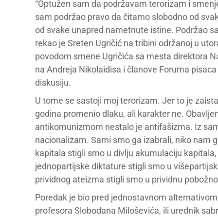
“Optužen sam da podržavam terorizam i smenje
sam podržao pravo da čitamo slobodno od svak
od svake unapred nametnute istine. Podržao s
rekao je Sreten Ugričić na tribini održanoj u u
povodom smene Ugričića sa mesta direktora Nar
na Andreja Nikolaidisa i članove Foruma pisaca k
diskusiju.
U tome se sastoji moj terorizam. Jer to je zais
godina promenio dlaku, ali karakter ne. Obavlje
antikomunizmom nestalo je antifašizma. Iz sa
nacionalizam. Sami smo ga izabrali, niko nam 
kapitala stigli smo u divlju akumulaciju kapitala,
jednopartijske diktature stigli smo u višepartijsk
prividnog ateizma stigli smo u prividnu pobožno
Poredak je bio pred jednostavnom alternativom. 
profesora Slobodana Miloševića, ili urednik sabra