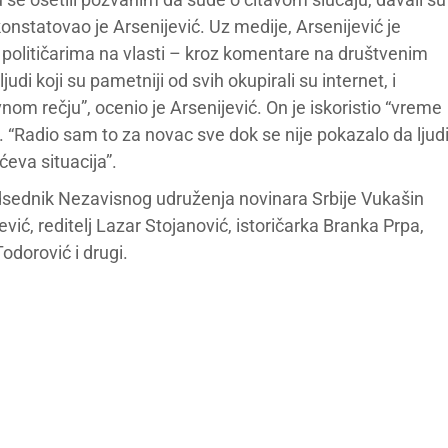
konstatovao je Arsenijević. Uz medije, Arsenijević je
a političarima na vlasti – kroz komentare na društvenim
udi koji su pametniji od svih okupirali su internet, i
nom rečju”, ocenio je Arsenijević. On je iskoristio “vreme
ss. “Radio sam to za novac sve dok se nije pokazalo da ljud
ićeva situacija”.
predsednik Nezavisnog udruženja novinara Srbije Vukašin
ević, reditelj Lazar Stojanović, istoričarka Branka Prpa,
dorović i drugi.