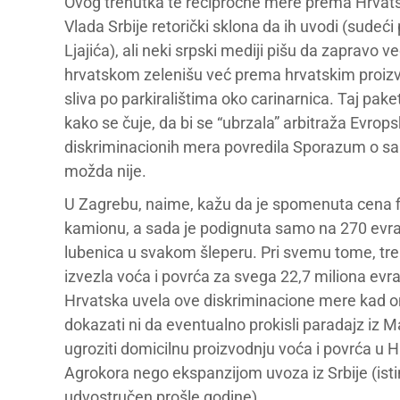
Ovog trenutka te recipročne mere prema Hrvatsk
Vlada Srbije retorički sklona da ih uvodi (sude
Ljajića), ali neki srpski mediji pišu da zapravo
hrvatskom zelenišu već prema hrvatskim proizvod
sliva po parkiralištima oko carinarnica. Taj pa
kako se čuje, da bi se “ubrzala” arbitraža Evrop
diskriminacionih mera povredila Sporazum o sarad
možda nije.
U Zagrebu, naime, kažu da je spomenuta cena fi
kamionu, a sada je podignuta samo na 270 evra (
lubenica u svakom šleperu. Pri svemu tome, treb
izvezla voća i povrća za svega 22,7 miliona evra
Hrvatska uvela ove diskriminacione mere kad on
dokazati ni da eventualno prokisli paradajz iz Ma
ugroziti domicilnu proizvodnju voća i povrća u 
Agrokora nego ekspanzijom uvoza iz Srbije (istin
udvostručen prošle godine).