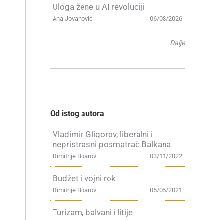
Uloga žene u AI revoluciji
Ana Jovanović
06/08/2026
Dalje
Od istog autora
Vladimir Gligorov, liberalni i
nepristrasni posmatrač Balkana
Dimitrije Boarov
03/11/2022
Budžet i vojni rok
Dimitrije Boarov
05/05/2021
Turizam, balvani i litije