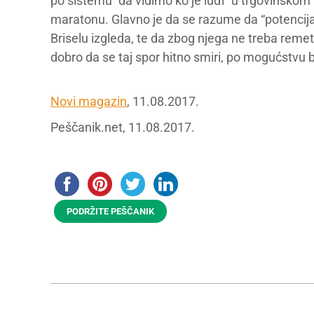
po sistemu “da vidimo ko je luđi” u trgovinskom r
maratonu. Glavno je da se razume da “potencijal
Briselu izgleda, te da zbog njega ne treba remet
dobro da se taj spor hitno smiri, po mogućstvu 
Novi magazin
, 11.08.2017.
Peščanik.net, 11.08.2017.
PODRŽITE PEŠČANIK