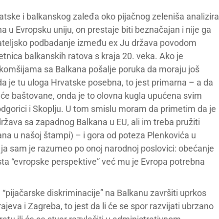
vatske i balkanskog zaleđa oko pijačnog zeleniša analizira
 u Evropsku uniju, on prestaje biti beznačajan i nije ga
ijateljsko podbadanje između ex Ju država povodom
jetnica balkanskih ratova s kraja 20. veka. Ako je
 komšijama sa Balkana pošalje poruka da moraju još
 da je tu uloga Hrvatske posebna, to jest primarna – a da
aće baštovane, onda je to olovna kugla upućena svim
dgorici i Skoplju. U tom smislu moram da primetim da je
država sa zapadnog Balkana u EU, ali im treba pružiti
rana u našoj štampi) – i gora od poteza Plenkovića u
 ja sam je razumeo po onoj narodnoj poslovici: obećanje
ta “evropske perspektive” već mu je Evropa potrebna
pijačarske diskriminacije” na Balkanu završiti uprkos
ajeva i Zagreba, to jest da li će se spor razvijati ubrzano