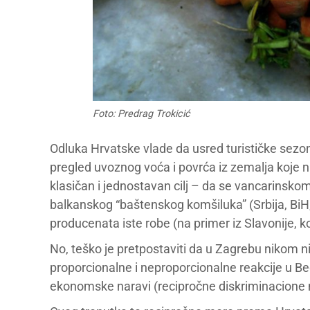
Foto: Predrag Trokicić
Odluka Hrvatske vlade da usred turističke sezon
pregled uvoznog voća i povrća iz zemalja koje n
klasičan i jednostavan cilj – da se vancarinsk
balkanskog “baštenskog komšiluka” (Srbija, BiH
producenata iste robe (na primer iz Slavonije, k
No, teško je pretpostaviti da u Zagrebu nikom n
proporcionalne i neproporcionalne reakcije u Be
ekonomske naravi (recipročne diskriminacione me