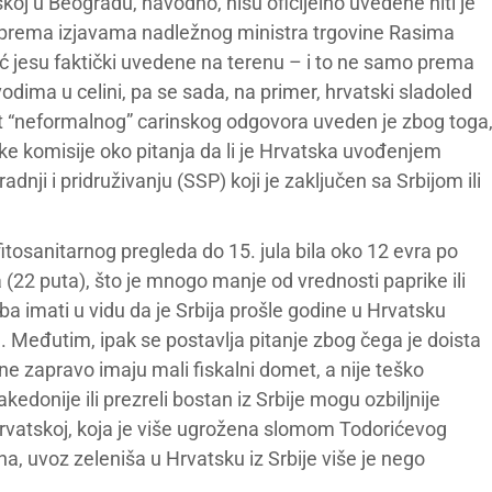
oj u Beogradu, navodno, nisu oficijelno uvedene niti je
ći prema izjavama nadležnog ministra trgovine Rasima
 već jesu faktički uvedene na terenu – i to ne samo prema
ima u celini, pa se sada, na primer, hrvatski sladoled
ket “neformalnog” carinskog odgovora uveden je zbog toga
ske komisije oko pitanja da li je Hrvatska uvođenjem
nji i pridruživanju (SSP) koji je zaključen sa Srbijom ili
tosanitarnog pregleda do 15. jula bila oko 12 evra po
22 puta), što je mnogo manje od vrednosti paprike ili
a imati u vidu da je Srbija prošle godine u Hrvatsku
. Međutim, ipak se postavlja pitanje zbog čega je doista
e zapravo imaju mali fiskalni domet, a nije teško
kedonije ili prezreli bostan iz Srbije mogu ozbiljnije
Hrvatskoj, koja je više ugrožena slomom Todorićevog
a, uvoz zeleniša u Hrvatsku iz Srbije više je nego