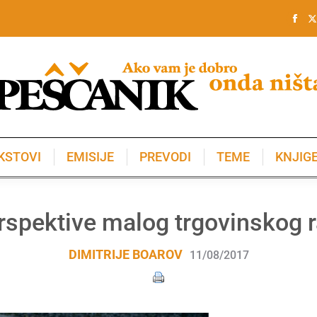
KSTOVI
EMISIJE
PREVODI
TEME
KNJIG
KSTOVI
EMISIJE
PREVODI
TEME
KNJIG
rspektive malog trgovinskog r
DIMITRIJE BOAROV
11/08/2017