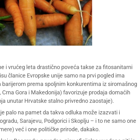
e i vrućeg leta drastično poveća takse za fitosanitarni
isu članice Evropske unije samo na prvi pogled ima
om barijerom prema spoljnim konkurentima iz siromašnog
, Crna Gora i Makedonija) favorizuje prodaja domaćih
oja unutar Hrvatske stalno privredno zaostaje).
ije palo na pamet da takva odluka može izazvati i
ogradu, Sarajevu, Podgorici i Skoplju – i to ne samo one
re) već i one političke prirode, dakako.