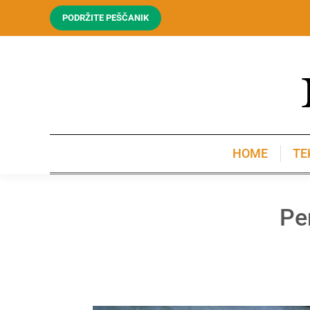
PODRŽITE PEŠČANIK
HOME
TE
HOME
TE
Pe