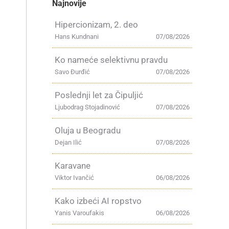
Najnovije
Hipercionizam, 2. deo
Hans Kundnani
07/08/2026
Ko nameće selektivnu pravdu
Savo Đurđić
07/08/2026
Poslednji let za Čipuljić
Ljubodrag Stojadinović
07/08/2026
Oluja u Beogradu
Dejan Ilić
07/08/2026
Karavane
Viktor Ivančić
06/08/2026
Kako izbeći AI ropstvo
Yanis Varoufakis
06/08/2026