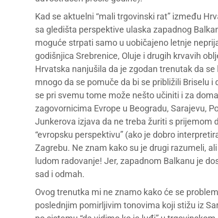
Kad se aktuelni “mali trgovinski rat” između Hr
sa gledišta perspektive ulaska zapadnog Balkana
moguće strpati samo u uobičajeno letnje nepr
godišnjica Srebrenice, Oluje i drugih krvavih obl
Hrvatska nanjušila da je zgodan trenutak da se
mnogo da se pomuče da bi se približili Briselu i
se pri svemu tome može nešto učiniti i za dom
zagovornicima Evrope u Beogradu, Sarajevu, Po
Junkerova izjava da ne treba žuriti s prijemom 
“evropsku perspektivu” (ako je dobro interpreti
Zagrebu. Ne znam kako su je drugi razumeli, ali
ludom radovanje! Jer, zapadnom Balkanu je dos
sad i odmah.
Ovog trenutka mi ne znamo kako će se problem “
poslednjim pomirljivim tonovima koji stižu iz Sar