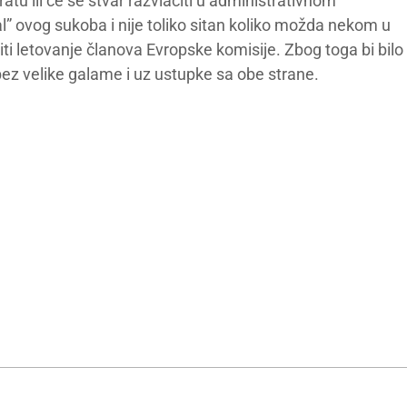
atu ili će se stvar razvlačiti u administrativnom
” ovog sukoba i nije toliko sitan koliko možda nekom u
iti letovanje članova Evropske komisije. Zbog toga bi bilo
bez velike galame i uz ustupke sa obe strane.