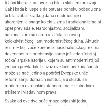
tržišni liberalizam uvek su bile u slabijem položaju.
Čak i kada bi uspele da ostvare poneku pobedu ona
bi bila slaba i kratkog daha i nadmoćnije i
ukorenjenije snage kolektivizma i tradicionalizma bi
opet prevladale. Narodnjaštvo, socijalizam,
nacionalizam su samo različita lica ovog
kolektivističkog i antimodernističkog duha. Aktuelni
režim – koji vuče korene iz nacionalističkog režima
devedesetih – predstavlja samo još jedan “obrtaj
točka” srpske istorije u kojem su antimodernisti još
jednom prevladali. Izlaz iz ove loše beskonačnosti
može se naći jedino u podršci Evropske unije
reformisanju domaćih institucija u skladu sa
modernim evropskim standardima – slobodnim
tržištem i vladavinom prava.
Svaka od ove dve priče može objasniti jednu