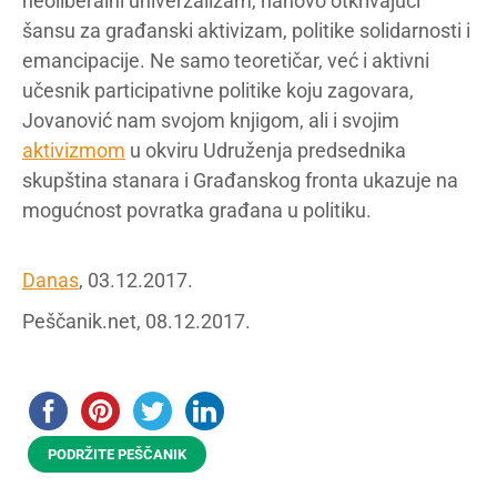
neoliberalni univerzalizam, nanovo otkrivajući
šansu za građanski aktivizam, politike solidarnosti i
emancipacije. Ne samo teoretičar, već i aktivni
učesnik participativne politike koju zagovara,
Jovanović nam svojom knjigom, ali i svojim
aktivizmom
u okviru Udruženja predsednika
skupština stanara i Građanskog fronta ukazuje na
mogućnost povratka građana u politiku.
Danas
, 03.12.2017.
Peščanik.net, 08.12.2017.
PODRŽITE PEŠČANIK