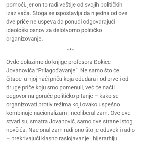
pomoći, jer on to radi veštije od svojih političkih
izazivača. Stoga se ispostavlja da nijedna od ove
dve priče ne uspeva da ponudi odgovarajući
ideološki osnov za delotvorno političko
organizovanje.
***
Ovde dolazimo do knjige profesora Đokice
Jovanovića “Prilagođavanje”. Ne samo što će
čitaoci u njoj naći priču koja odudara i od prve i od
druge priče koju smo pomenuli, već će naći i
odgovor na goruće političko pitanje – kako se
organizovati protiv režima koji ovako uspešno
kombinuje nacionalizam i neoliberalizam. Ove dve
stvari su, smatra Jovanović, samo dve strane istog
novčića. Nacionalizam radi ono što je oduvek i radio
– prekrivajući klasno raslojavanje i hijerarhiju