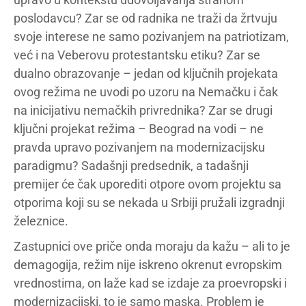
poslodavcu? Zar se od radnika ne traži da žrtvuju
svoje interese ne samo pozivanjem na patriotizam,
već i na Veberovu protestantsku etiku? Zar se
dualno obrazovanje – jedan od ključnih projekata
ovog režima ne uvodi po uzoru na Nemačku i čak
na inicijativu nemačkih privrednika? Zar se drugi
ključni projekat režima – Beograd na vodi – ne
pravda upravo pozivanjem na modernizacijsku
paradigmu? Sadašnji predsednik, a tadašnji
premijer će čak uporediti otpore ovom projektu sa
otporima koji su se nekada u Srbiji pružali izgradnji
železnice.
Zastupnici ove priče onda moraju da kažu – ali to je
demagogija, režim nije iskreno okrenut evropskim
vrednostima, on laže kad se izdaje za proevropski i
modernizacijski, to je samo maska. Problem je