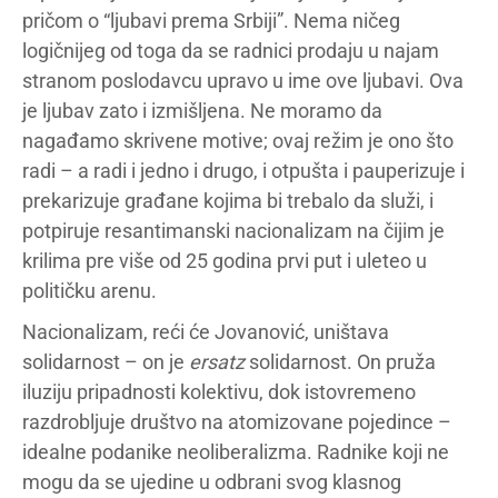
pričom o “ljubavi prema Srbiji”. Nema ničeg
logičnijeg od toga da se radnici prodaju u najam
stranom poslodavcu upravo u ime ove ljubavi. Ova
je ljubav zato i izmišljena. Ne moramo da
nagađamo skrivene motive; ovaj režim je ono što
radi – a radi i jedno i drugo, i otpušta i pauperizuje i
prekarizuje građane kojima bi trebalo da služi, i
potpiruje resantimanski nacionalizam na čijim je
krilima pre više od 25 godina prvi put i uleteo u
političku arenu.
Nacionalizam, reći će Jovanović, uništava
solidarnost – on je
ersatz
solidarnost. On pruža
iluziju pripadnosti kolektivu, dok istovremeno
razdrobljuje društvo na atomizovane pojedince –
idealne podanike neoliberalizma. Radnike koji ne
mogu da se ujedine u odbrani svog klasnog