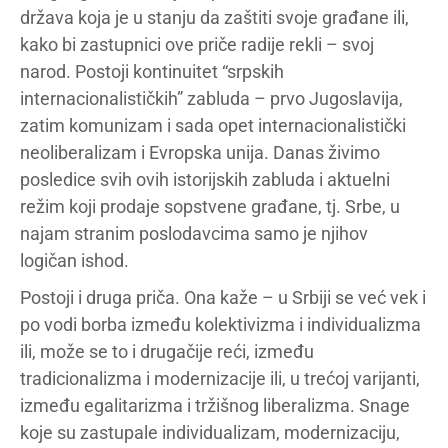
država koja je u stanju da zaštiti svoje građane ili,
kako bi zastupnici ove priče radije rekli – svoj
narod. Postoji kontinuitet “srpskih
internacionalističkih” zabluda – prvo Jugoslavija,
zatim komunizam i sada opet internacionalistički
neoliberalizam i Evropska unija. Danas živimo
posledice svih ovih istorijskih zabluda i aktuelni
režim koji prodaje sopstvene građane, tj. Srbe, u
najam stranim poslodavcima samo je njihov
logičan ishod.
Postoji i druga priča. Ona kaže – u Srbiji se već vek i
po vodi borba između kolektivizma i individualizma
ili, može se to i drugačije reći, između
tradicionalizma i modernizacije ili, u trećoj varijanti,
između egalitarizma i tržišnog liberalizma. Snage
koje su zastupale individualizam, modernizaciju,