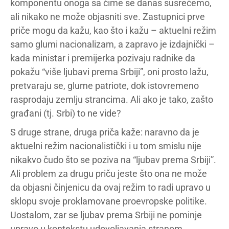
komponentu onoga sa čime se danas susrećemo,
ali nikako ne može objasniti sve. Zastupnici prve
priče mogu da kažu, kao što i kažu – aktuelni režim
samo glumi nacionalizam, a zapravo je izdajnički –
kada ministar i premijerka pozivaju radnike da
pokažu “više ljubavi prema Srbiji”, oni prosto lažu,
pretvaraju se, glume patriote, dok istovremeno
rasprodaju zemlju strancima. Ali ako je tako, zašto
građani (tj. Srbi) to ne vide?
S druge strane, druga priča kaže: naravno da je
aktuelni režim nacionalistički i u tom smislu nije
nikakvo čudo što se poziva na “ljubav prema Srbiji”.
Ali problem za drugu priču jeste što ona ne može
da objasni činjenicu da ovaj režim to radi upravo u
sklopu svoje proklamovane proevropske politike.
Uostalom, zar se ljubav prema Srbiji ne pominje
upravo u kontekstu udovoljavanja stranom