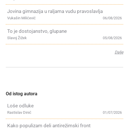
Jovina gimnazija u raljama vudu pravoslavlja
Vukašin Milićević
06/08/2026
To je dostojanstvo, glupane
Slavoj Žižek
05/08/2026
Dalje
Od istog autora
Loše odluke
Rastislav Dinić
01/07/2026
Kako populizam deli antirežimski front