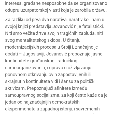
interesa, građane nesposobne da se organizovano
odupru uzurpatorskoj vlasti koja je zarobila državu.
Za razliku od prva dva narativa, narativ koji nam u
svojoj knjizi predstavlja Jovanović nije fatalistički.
Niti smo večite žrtve svojih tragičnih zabluda, niti
svog mentalitetskog sklopa. U čitanju
modernizacijskih procesa u Srbiji i, značajno je
dodati – Jugoslaviji, Jovanović prepoznaje jasne
kontinuitete građanskog i radničkog
samoorganizovanja, i upravo u oživljavanju ili
ponovnom otkrivanju ovih zapostavljenih ili
skrajnutih kontinuiteta vidi i šansu za politički
aktivizam. Prepoznajući afinitete između
samoupravnog socijalizma, za koji često kaže da je
jedan od najznačajnijih demokratskih
eksperimenata u zapadnoj istoriji, i savremenih