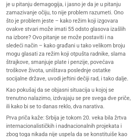
je u pitanju demagogija, i jasno je da je u pitanju
zamazivanje očiju, to nije problem razumeti. Ono
što je problem jeste – kako režim koji izgovara
ovakve stvari može imati 55 odsto glasova izašlih
na izbore? Ovo pitanje se može postaviti i na
sledeći način – kako građani u tako velikom broju
mogu glasati za režim koji otpušta radnike, slama
štrajkove, smanjuje plate i penzije, povećava
troškove života, uništava poslednje ostatke
socijalne države, uvodi jeftini dečiji rad, i tako dalje.
Kao pokušaj da se objasni situacija u kojoj se
trenutno nalazimo, izdvajaju se pre svega dve priče,
ili kako bi se to danas reklo, dva narativa.
Prva priča kaže: Srbija je tokom 20. veka bila žrtva
internacionalističkih i nadnacionalnih projekata i
zbog toga nikada nije uspela da se konstituiše kao