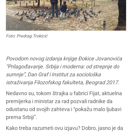
Foto: Predrag Trokicić
Povodom novog izdanja knjige Đokice Jovanovića
“Prilagođavanje. Srbija i moderna: od strepnje do
sumnje”, Dan Graf i Institut za sociološka
istraživanja Filozofskog fakulteta, Beograd 2017.
Nedavno su, tokom štrajka u fabrici Fijat, aktuelna
premijerka i ministar za rad pozvali radnike da
odustanu od svojih zahteva i “pokažu malo ljubavi
prema Srbiji”.
Kako treba razumeti ovu izjavu? Dobro, jasno je da