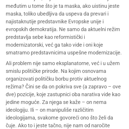
međutim u tome što je ta maska, ako uistinu jeste
maska, toliko ubedljiva da uspeva da prevari i
najistaknutije predstavnike Evropske unije i
evropskih demokratija. Ne samo da aktuelni režim
predstavlja sebe kao reformistički i
modernizatorski, već ga tako vide i oni koje
smatramo predstavnicima uspešne modernizacije.
Ali problem nije samo eksplanatorne, već i u užem
smislu političke prirode. Na kojim osnovama
organizovati političku borbu protiv aktuelnog
režima? Čini se da on pokriva sve (a zapravo – ove
dve) pozicije, koje zastupnici oba narativa vide kao
jedine moguće. Za njega se kaže – on nema
ideologiju. Ili – on manipuliše različitim
ideologijama, svakome govoreći ono što želi da
čuje. Ako to i jeste tačno, nije nam od naročite