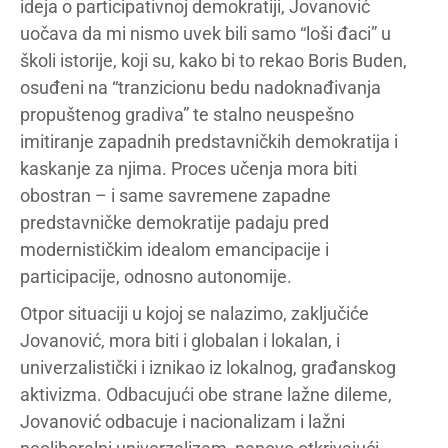
ideja o participativnoj demokratiji, Jovanović
uočava da mi nismo uvek bili samo “loši đaci” u
školi istorije, koji su, kako bi to rekao Boris Buden,
osuđeni na “tranzicionu bedu nadoknađivanja
propuštenog gradiva” te stalno neuspešno
imitiranje zapadnih predstavničkih demokratija i
kaskanje za njima. Proces učenja mora biti
obostran – i same savremene zapadne
predstavničke demokratije padaju pred
modernističkim idealom emancipacije i
participacije, odnosno autonomije.
Otpor situaciji u kojoj se nalazimo, zaključiće
Jovanović, mora biti i globalan i lokalan, i
univerzalistički i iznikao iz lokalnog, građanskog
aktivizma. Odbacujući obe strane lažne dileme,
Jovanović odbacuje i nacionalizam i lažni