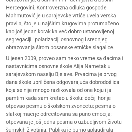
Hercegovini. Kontroverzna odluka gospođe
Mahmutović je u sarajevske vrtiće uvela verska
pravila, što je u najširim krugovima protumačeno
kao još jedan korak ka već dobro ustanovljenoj
segregaciji i polarizaciji osnovnog i srednjeg
obrazovanja širom bosanske etničke slagalice.
U jesen 2009, proveo sam neko vreme sa đacima i
nastavnicima osnovne škole Alija Nametak u
sarajevskom naselju Bjelave. Prvacima je prvog
dana škole upriličena odgovarajuća dobrodošlica
koja se nije mnogo razlikovala od one koju i ja
pamtim kada sam kretao u školu: dečiji hor je
otpevao pesmu o školskom zvoncetu; pesma o
slatkoj maci je odrecitovana sa puno emocija;
otpevana je još jedna pesma o uzbudljivom životu
šumskih životinja. Publika je burno aplaudirala