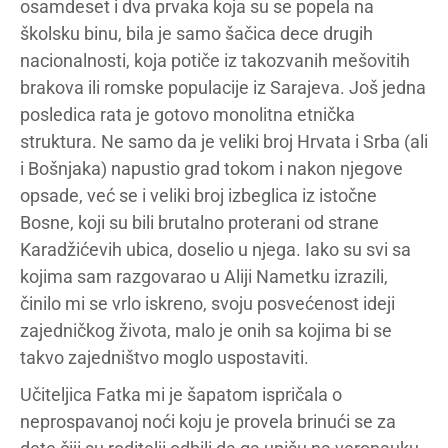
osamdeset i dva prvaka koja su se popela na
školsku binu, bila je samo šačica dece drugih
nacionalnosti, koja potiče iz takozvanih mešovitih
brakova ili romske populacije iz Sarajeva. Još jedna
posledica rata je gotovo monolitna etnička
struktura. Ne samo da je veliki broj Hrvata i Srba (ali
i Bošnjaka) napustio grad tokom i nakon njegove
opsade, već se i veliki broj izbeglica iz istočne
Bosne, koji su bili brutalno proterani od strane
Karadžićevih ubica, doselio u njega. Iako su svi sa
kojima sam razgovarao u Aliji Nametku izrazili,
činilo mi se vrlo iskreno, svoju posvećenost ideji
zajedničkog života, malo je onih sa kojima bi se
takvo zajedništvo moglo uspostaviti.
Učiteljica Fatka mi je šapatom ispričala o
neprospavanoj noći koju je provela brinući se za