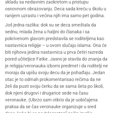
skladu sa nedavnim zaokretom u pristupu
osnovnom obrazovanju. Deca sada kreću u školu u
ranijem uzrastu i većina njih ima samo pet godina.
Još jedna razlika: dok su se deca smeštala da
sednu, mlada žena u haljini do članaka i sa
pokrivenom glavom predstavila se roditeljima kao
nastavnica religije – u ovom slučaju islama. Ona će
biti njihova jedina nastavnica u prva četiri razreda
pored učiteljice Fatke. Jasno je stavila do znanja da
je religija/veronauka izborni predmet i da roditelji ne
moraju da upišu svoju decu da je pohađaju. Jedan
otac je to odmah prokomentarisao rečima da ne
želi da pusti svoju ćerku da se sama šeta po školi,
dok njeni drugovi i drugarice sede na času
veronauke. (Ubrzo sam otkrio da je uobičajena
praksa da se čas veronauke organizuje u sred