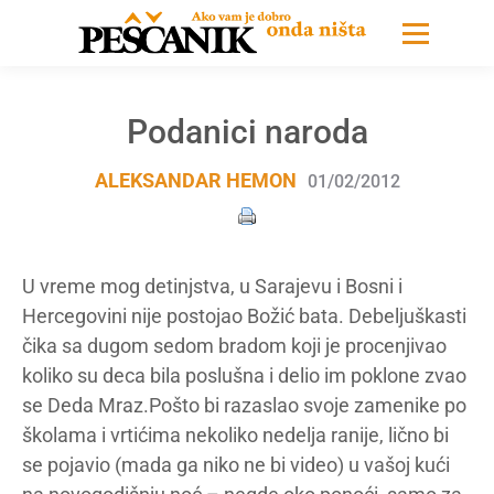
Podanici naroda
ALEKSANDAR HEMON
01/02/2012
U vreme mog detinjstva, u Sarajevu i Bosni i
Hercegovini nije postojao Božić bata. Debeljuškasti
čika sa dugom sedom bradom koji je procenjivao
koliko su deca bila poslušna i delio im poklone zvao
se Deda Mraz.Pošto bi razaslao svoje zamenike po
školama i vrtićima nekoliko nedelja ranije, lično bi
se pojavio (mada ga niko ne bi video) u vašoj kući