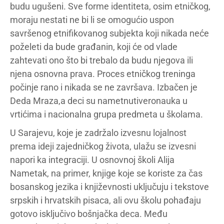
budu ugušeni. Sve forme identiteta, osim etničkog,
moraju nestati ne bi li se omogućio uspon
savršenog etnifikovanog subjekta koji nikada neće
poželeti da bude građanin, koji će od vlade
zahtevati ono što bi trebalo da budu njegova ili
njena osnovna prava. Proces etničkog treninga
počinje rano i nikada se ne završava. Izbačen je
Deda Mraza,a deci su nametnutiveronauka u
vrtićima i nacionalna grupa predmeta u školama.
U Sarajevu, koje je zadržalo izvesnu lojalnost
prema ideji zajedničkog života, ulažu se izvesni
napori ka integraciji. U osnovnoj školi Alija
Nametak, na primer, knjige koje se koriste za čas
bosanskog jezika i književnosti uključuju i tekstove
srpskih i hrvatskih pisaca, ali ovu školu pohađaju
gotovo isključivo bošnjačka deca. Među