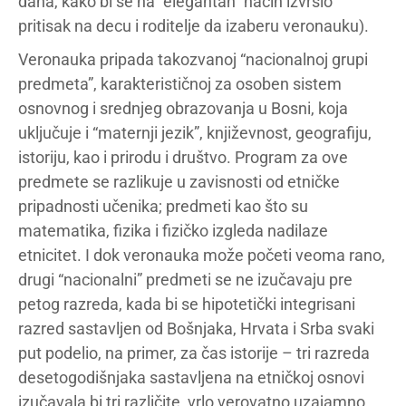
dana, kako bi se na “elegantan” način izvršio
pritisak na decu i roditelje da izaberu veronauku).
Veronauka pripada takozvanoj “nacionalnoj grupi
predmeta”, karakterističnoj za osoben sistem
osnovnog i srednjeg obrazovanja u Bosni, koja
uključuje i “maternji jezik”, književnost, geografiju,
istoriju, kao i prirodu i društvo. Program za ove
predmete se razlikuje u zavisnosti od etničke
pripadnosti učenika; predmeti kao što su
matematika, fizika i fizičko izgleda nadilaze
etnicitet. I dok veronauka može početi veoma rano,
drugi “nacionalni” predmeti se ne izučavaju pre
petog razreda, kada bi se hipotetički integrisani
razred sastavljen od Bošnjaka, Hrvata i Srba svaki
put podelio, na primer, za čas istorije – tri razreda
desetogodišnjaka sastavljena na etničkoj osnovi
izučavala bi tri različite, vrlo verovatno uzajamno