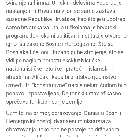
svira njena himna. U nekim delovima Federacije
nastanjenim Hrvatima vijori se samo zastava
susedne Republike Hrvatske, kao što je u upotrebi
samo hrvatska valuta, a u školama je hrvatski
program, dok lokalni političari i institucije otvoreno
ignorišu zakone Bosne i Hercegovine. Što se
Bošnjaka tiče, oni ubrzano gube strpljenje, što se
vidi po naglom porastu ekskluzivističke
nacionalističke retorike i pratećim islamskim
strastima. Ali čak i kada bi bratstvo i jedinstvo
između tri “konstitutivne” nacije nekim čudom bilo
ponovo uspostavljeno, Dejtonski ustav efikasno
sprečava funkcionisanje zemlje.
Uzmite, na primer, obrazovanje. Danas u Bosni i
Hercegovini postoji dvanaest ministarstava
obrazovanja. Iako ona ne postoje na državnom