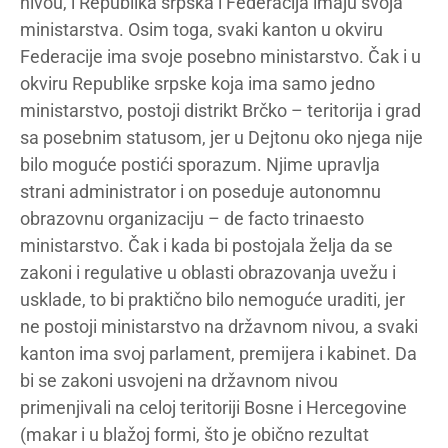
nivou, i Republika srpska i Federacija imaju svoja
ministarstva. Osim toga, svaki kanton u okviru
Federacije ima svoje posebno ministarstvo. Čak i u
okviru Republike srpske koja ima samo jedno
ministarstvo, postoji distrikt Brčko – teritorija i grad
sa posebnim statusom, jer u Dejtonu oko njega nije
bilo moguće postići sporazum. Njime upravlja
strani administrator i on poseduje autonomnu
obrazovnu organizaciju – de facto trinaesto
ministarstvo. Čak i kada bi postojala želja da se
zakoni i regulative u oblasti obrazovanja uvežu i
usklade, to bi praktično bilo nemoguće uraditi, jer
ne postoji ministarstvo na državnom nivou, a svaki
kanton ima svoj parlament, premijera i kabinet. Da
bi se zakoni usvojeni na državnom nivou
primenjivali na celoj teritoriji Bosne i Hercegovine
(makar i u blažoj formi, što je obično rezultat