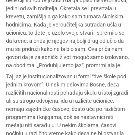
dete čiji su roditelji odbili da ga upišu na veronauku,
jedini od svih roditelja. Okretala se i prevrtala u
krevetu, zamišljala ga kako sam tumara školskim
hodnicima. Kada je veroučiteljka sutradan ušla u
učionicu, to dete je uzelo svoje stvari i spremilo se
da krene, a onda je njegov najbolji drug odlučio da
mu se pridruži kako ne bi bio sam. Ova priča nam
govori da je zajednički život moguć samo izolovano,
na obodima. „Produbljujemo jaz“, promrmljala je.
Taj jaz je institucionalizovan u formi “dve škole pod
jednim krovom”. U nekim delovima Bosne, deca
različitih nacionalnosti pohađaju školu u istoj zgradi
ali su strogo odvojena: idu u različite učionice,
nemaju zajedničke časove, često uče po različitim
programima i knjigama, dok se nastavnici niti
mešaju niti sarađuju. U nekim školama, časovi
počinju u različito vreme kako deca ne bi ostvarila