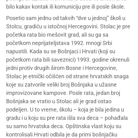
bilo kakav kontak ili komuniciju pre ili posle škole.
Posetio sam jednu od takvih “dve u jednoj” školi u
Stolcu, gradiću u istočnoj Hercegovini. Stolac je pre
početka rata bio mešovit grad, ali su ga sa
početkom neprijateljstava 1992. mnogi Srbi
napustili. Kada su se Bošnjaci i Hrvati (koji su
početkom rata bili saveznici) 1993. godine okrenuli
jedni protiv drugih širom Bosne i Hercegovine,
Stolac je etnički očišćen od strane hrvatskih snaga
koje su zatvorile veliki broj Bošnjaka u užasne
improvizovane kampove. Posle rata, jedan broj
Bošnjaka se vratio u Stolac ali je grad ostao
podeljen. U to vreme, školu – koja je bila jedina u
gradu i u koju su pre rata išla sva deca – pohađala
su samo hrvatska deca. Opštinska vlast koju su
kontrolisali Hrvati odbila je da primi bošnjačku