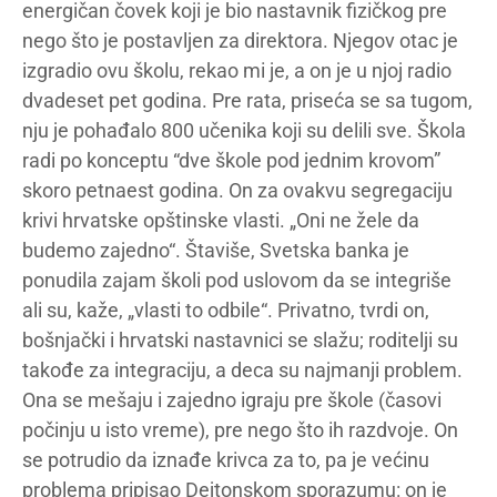
energičan čovek koji je bio nastavnik fizičkog pre
nego što je postavljen za direktora. Njegov otac je
izgradio ovu školu, rekao mi je, a on je u njoj radio
dvadeset pet godina. Pre rata, priseća se sa tugom,
nju je pohađalo 800 učenika koji su delili sve. Škola
radi po konceptu “dve škole pod jednim krovom”
skoro petnaest godina. On za ovakvu segregaciju
krivi hrvatske opštinske vlasti. „Oni ne žele da
budemo zajedno“. Štaviše, Svetska banka je
ponudila zajam školi pod uslovom da se integriše
ali su, kaže, „vlasti to odbile“. Privatno, tvrdi on,
bošnjački i hrvatski nastavnici se slažu; roditelji su
takođe za integraciju, a deca su najmanji problem.
Ona se mešaju i zajedno igraju pre škole (časovi
počinju u isto vreme), pre nego što ih razdvoje. On
se potrudio da iznađe krivca za to, pa je većinu
problema pripisao Dejtonskom sporazumu: on je