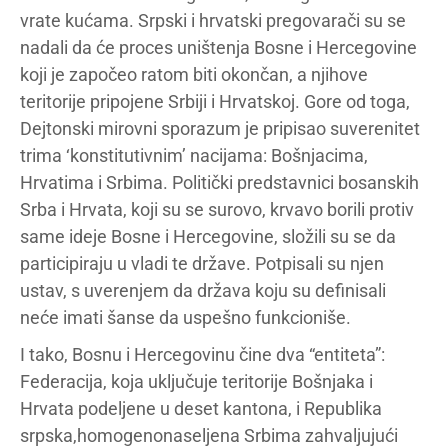
vrate kućama. Srpski i hrvatski pregovarači su se
nadali da će proces uništenja Bosne i Hercegovine
koji je započeo ratom biti okončan, a njihove
teritorije pripojene Srbiji i Hrvatskoj. Gore od toga,
Dejtonski mirovni sporazum je pripisao suverenitet
trima ‘konstitutivnim’ nacijama: Bošnjacima,
Hrvatima i Srbima. Politički predstavnici bosanskih
Srba i Hrvata, koji su se surovo, krvavo borili protiv
same ideje Bosne i Hercegovine, složili su se da
participiraju u vladi te države. Potpisali su njen
ustav, s uverenjem da država koju su definisali
neće imati šanse da uspešno funkcioniše.
I tako, Bosnu i Hercegovinu čine dva “entiteta”:
Federacija, koja uključuje teritorije Bošnjaka i
Hrvata podeljene u deset kantona, i Republika
srpska,homogenonaseljena Srbima zahvaljujući