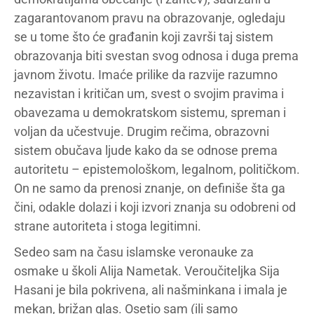
zagarantovanom pravu na obrazovanje, ogledaju
se u tome što će građanin koji završi taj sistem
obrazovanja biti svestan svog odnosa i duga prema
javnom životu. Imaće prilike da razvije razumno
nezavistan i kritičan um, svest o svojim pravima i
obavezama u demokratskom sistemu, spreman i
voljan da učestvuje. Drugim rečima, obrazovni
sistem obučava ljude kako da se odnose prema
autoritetu – epistemološkom, legalnom, političkom.
On ne samo da prenosi znanje, on definiše šta ga
čini, odakle dolazi i koji izvori znanja su odobreni od
strane autoriteta i stoga legitimni.
Sedeo sam na času islamske veronauke za
osmake u školi Alija Nametak. Veroučiteljka Sija
Hasani je bila pokrivena, ali našminkana i imala je
mekan, brižan glas. Osetio sam (ili samo