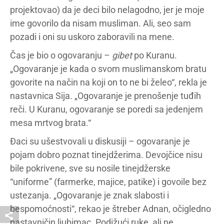
projektovao) da je deci bilo nelagodno, jer je moje
ime govorilo da nisam musliman. Ali, seo sam
pozadi i oni su uskoro zaboravili na mene.
Čas je bio o ogovaranju –
gibet
po Kuranu.
„Ogovaranje je kada o svom muslimanskom bratu
govorite na način na koji on to ne bi želeo“, rekla je
nastavnica Sija. „Ogovaranje je prenošenje tuđih
reči. U Kuranu, ogovaranje se poredi sa jedenjem
mesa mrtvog brata.“
Đaci su ušestvovali u diskusiji – ogovaranje je
pojam dobro poznat tinejdžerima. Devojčice nisu
bile pokrivene, sve su nosile tinejdžerske
“uniforme” (farmerke, majice, patike) i govoile bez
ustezanja. „Ogovaranje je znak slabosti i
bespomoćnosti“, rekao je štreber Adnan, očigledno
nastavničin ljubimac. Podižući ruke, ali ne