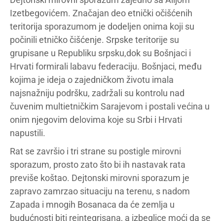
Izetbegovićem. Značajan deo etnički očišćenih
teritorija sporazumom je dodeljen onima koji su
počinili etničko čišćenje. Srpske teritorije su
grupisane u Republiku srpsku,dok su Bošnjaci i
Hrvati formirali labavu federaciju. Bošnjaci, među
kojima je ideja o zajedničkom životu imala
najsnažniju podršku, zadržali su kontrolu nad
čuvenim multietničkim Sarajevom i postali većina u
onim njegovim delovima koje su Srbi i Hrvati
napustili.
Rat se završio i tri strane su postigle mirovni
sporazum, prosto zato što bi ih nastavak rata
previše koštao. Dejtonski mirovni sporazum je
zapravo zamrzao situaciju na terenu, s nadom
Zapada i mnogih Bosanaca da će zemlja u
budućnosti biti reintegrisana, a izbeglice moći da se