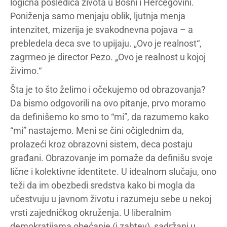
logična posledica života u Bosni i Hercegovini.
Poniženja samo menjaju oblik, ljutnja menja
intenzitet, mizerija je svakodnevna pojava – a
prebledela deca sve to upijaju. „Ovo je realnost“,
zagrmeo je director Pezo. „Ovo je realnost u kojoj
živimo.“
Šta je to što želimo i očekujemo od obrazovanja?
Da bismo odgovorili na ovo pitanje, prvo moramo
da definišemo ko smo to “mi”, da razumemo kako
“mi” nastajemo. Meni se čini očiglednim da,
prolazeći kroz obrazovni sistem, deca postaju
građani. Obrazovanje im pomaže da definišu svoje
lične i kolektivne identitete. U idealnom slučaju, ono
teži da im obezbedi sredstva kako bi mogla da
učestvuju u javnom životu i razumeju sebe u nekoj
vrsti zajedničkog okruženja. U liberalnim
demokratijama obećanje (i zahtev), sadržani u