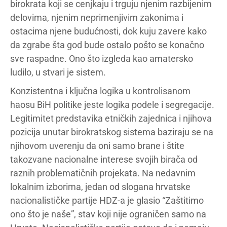
birokrata koji se cenjkaju i trguju njenim razbijenim
delovima, njenim neprimenjivim zakonima i
ostacima njene budućnosti, dok kuju zavere kako
da zgrabe šta god bude ostalo pošto se konačno
sve raspadne. Ono što izgleda kao amatersko
ludilo, u stvari je sistem.
Konzistentna i ključna logika u kontrolisanom
haosu BiH politike jeste logika podele i segregacije.
Legitimitet predstavika etničkih zajednica i njihova
pozicija unutar birokratskog sistema baziraju se na
njihovom uverenju da oni samo brane i štite
takozvane nacionalne interese svojih birača od
raznih problematičnih projekata. Na nedavnim
lokalnim izborima, jedan od slogana hrvatske
nacionalističke partije HDZ-a je glasio “Zaštitimo
ono što je naše”, stav koji nije ograničen samo na