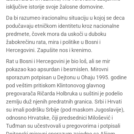
isključive istorije svoje žalosne domovine.
Da bi razumeo iracionalnu situaciju u kojoj se deca
podučavaju etničkom identitetu kroz nacionalne
predmete, čovek mora da uskoči u duboku
žabokrečinu rata, mira i politike u Bosni i
Hercegovini. Zapušite nos i krenimo.
Rat u Bosni i Hercegovini je bio loš, ali se mir
pokazao kao apsurdan i besmislen. Mirovni
sporazum potpisan u Dejtonu u Ohaju 1995. godine
pod veštim pritiskom Klintonovog glavnog
pregovarača Ričarda Holbruka u suštini je podelio
zemlju duž njenih predratnih granica. Srbi i Hrvati
su imali podršku Srbije (pod maskom Jugoslavije),
odnosno Hrvatske, čiji predsednici Milošević i
Tuđman su učestvovali u pregovorima i potpisali
Dejtonski mirovni sporazum zajedno sa Alijom