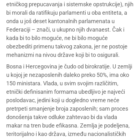
etničkog prepucavanja i sistemske opstrukcije), njih
bi morali da ratifikuju parlamenti u oba entiteta, a
onda u još deset kantonalnih parlamenata u
Federaciji – znači, u ukupno njih dvanaest. Čak i
kada bi to bilo moguće, ne bi bilo moguće
obezbediti primenu takvog zakona, jer ne postoje
mehanizmi na nivou države koji bi to osigurali.
Bosna i Hercegovina je čudo od birokratije. U zemlji
u kojoj je nezaposlenih daleko preko 50%, ima oko
150 ministara. Vlada, u svim svojim različitim,
etnički definisanim formama ubedljivo je najveći
poslodavac, jedini koji u dogledno vreme neće
pretrpeti smanjenje broja zaposlenih; sam proces
donošenja takve odluke zahtevao bi da vlada
makar na tren bude efikasna. Zemlja je podeljena,
teritorijalno i kao država, između nacionalističkih