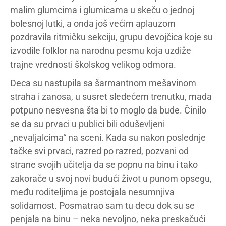
malim glumcima i glumicama u skeču o jednoj
bolesnoj lutki, a onda još većim aplauzom
pozdravila ritmičku sekciju, grupu devojčica koje su
izvodile folklor na narodnu pesmu koja uzdiže
trajne vrednosti školskog velikog odmora.
Deca su nastupila sa šarmantnom mešavinom
straha i zanosa, u susret sledećem trenutku, mada
potpuno nesvesna šta bi to moglo da bude. Činilo
se da su prvaci u publici bili oduševljeni
„nevaljalcima“ na sceni. Kada su nakon poslednje
tačke svi prvaci, razred po razred, pozvani od
strane svojih učitelja da se popnu na binu i tako
zakorače u svoj novi budući život u punom opsegu,
među roditeljima je postojala nesumnjiva
solidarnost. Posmatrao sam tu decu dok su se
penjala na binu – neka nevoljno, neka preskačući