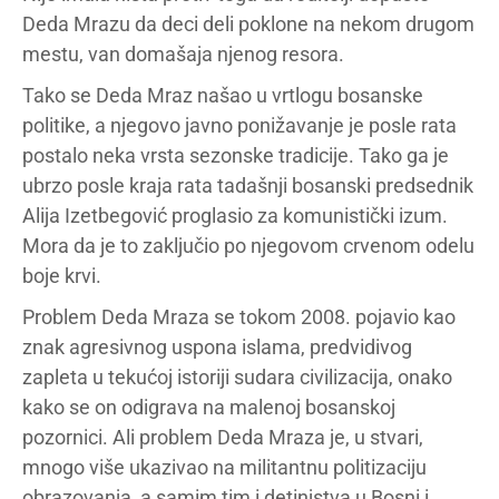
Deda Mrazu da deci deli poklone na nekom drugom
mestu, van domašaja njenog resora.
Tako se Deda Mraz našao u vrtlogu bosanske
politike, a njegovo javno ponižavanje je posle rata
postalo neka vrsta sezonske tradicije. Tako ga je
ubrzo posle kraja rata tadašnji bosanski predsednik
Alija Izetbegović proglasio za komunistički izum.
Mora da je to zaključio po njegovom crvenom odelu
boje krvi.
Problem Deda Mraza se tokom 2008. pojavio kao
znak agresivnog uspona islama, predvidivog
zapleta u tekućoj istoriji sudara civilizacija, onako
kako se on odigrava na malenoj bosanskoj
pozornici. Ali problem Deda Mraza je, u stvari,
mnogo više ukazivao na militantnu politizaciju
obrazovanja, a samim tim i detinjstva u Bosni i