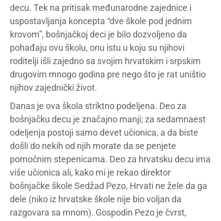
decu. Tek na pritisak međunarodne zajednice i
uspostavljanja koncepta “dve škole pod jednim
krovom”, bošnjačkoj deci je bilo dozvoljeno da
pohađaju ovu školu, onu istu u koju su njihovi
roditelji išli zajedno sa svojim hrvatskim i srpskim
drugovim mnogo godina pre nego što je rat uništio
njihov zajednički život.
Danas je ova škola striktno podeljena. Deo za
bošnjačku decu je značajno manji; za sedamnaest
odeljenja postoji samo devet učionica, a da biste
došli do nekih od njih morate da se penjete
pomoćnim stepenicama. Deo za hrvatsku decu ima
više učionica ali, kako mi je rekao direktor
bošnjačke škole Sedžad Pezo, Hrvati ne žele da ga
dele (niko iz hrvatske škole nije bio voljan da
razgovara sa mnom). Gospodin Pezo je čvrst,