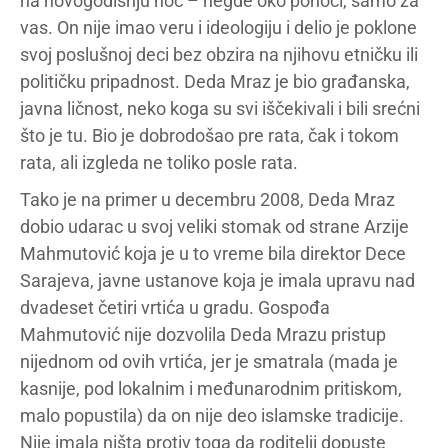
na novogodišnju noć – negde oko ponoći, samo za
vas. On nije imao veru i ideologiju i delio je poklone
svoj poslušnoj deci bez obzira na njihovu etničku ili
političku pripadnost. Deda Mraz je bio građanska,
javna ličnost, neko koga su svi iščekivali i bili srećni
što je tu. Bio je dobrodošao pre rata, čak i tokom
rata, ali izgleda ne toliko posle rata.
Tako je na primer u decembru 2008, Deda Mraz
dobio udarac u svoj veliki stomak od strane Arzije
Mahmutović koja je u to vreme bila direktor Dece
Sarajeva, javne ustanove koja je imala upravu nad
dvadeset četiri vrtića u gradu. Gospođa
Mahmutović nije dozvolila Deda Mrazu pristup
nijednom od ovih vrtića, jer je smatrala (mada je
kasnije, pod lokalnim i međunarodnim pritiskom,
malo popustila) da on nije deo islamske tradicije.
Nije imala ništa protiv toga da roditelji dopuste