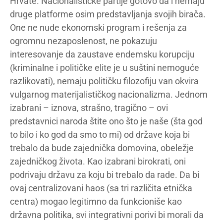
Hrvate. Nacionalističke partije gotovo da i nemaju
druge platforme osim predstavljanja svojih birača.
One ne nude ekonomski program i rešenja za
ogromnu nezaposlenost, ne pokazuju
interesovanje da zaustave endemsku korupciju
(kriminalne i političke elite je u suštini nemoguće
razlikovati), nemaju političku filozofiju van okvira
vulgarnog materijalističkog nacionalizma. Jednom
izabrani – iznova, strašno, tragično – ovi
predstavnici naroda štite ono što je naše (šta god
to bilo i ko god da smo to mi) od države koja bi
trebalo da bude zajednička domovina, obeležje
zajedničkog života. Kao izabrani birokrati, oni
podrivaju državu za koju bi trebalo da rade. Da bi
ovaj centralizovani haos (sa tri različita etnička
centra) mogao legitimno da funkcioniše kao
državna politika, svi integrativni porivi bi morali da