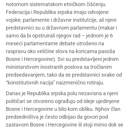
notornom sistematskom etničkom čišćenju.
Federacija i Republika srpska imaju odvojene
vojske, parlamente i državne institutcije, ali njeni
predstavnici su u državnom parlamentu (makar i
samo da bi opstruirali njegov rad – jednom je 6
meseci parlamentarne debate utrošeno na
raspravu oko veličine slova na koricama pasoša
Bosne i Hercegovine). Svi su predstavljeni jednim
ministarstvom inostranih poslova sa tročlanim
predsedavanjem, tako da se predstavnici svake od
“konstitutivnih nacija” naizmenično rotiraju.
Danas je Republika srpska polu nezavisna a njeni
političari se otvoreno ograđuju od ideje ujedinjene
Bosne i Hercegovine u bilo kom obliku. Njihov član
predsedništva je često odbijao da govori pod
zastavom Bosne i Hercegovine ili stoji mirno dok se