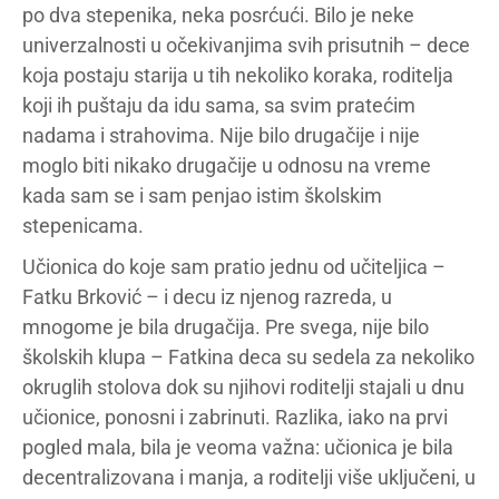
po dva stepenika, neka posrćući. Bilo je neke
univerzalnosti u očekivanjima svih prisutnih – dece
koja postaju starija u tih nekoliko koraka, roditelja
koji ih puštaju da idu sama, sa svim pratećim
nadama i strahovima. Nije bilo drugačije i nije
moglo biti nikako drugačije u odnosu na vreme
kada sam se i sam penjao istim školskim
stepenicama.
Učionica do koje sam pratio jednu od učiteljica –
Fatku Brković – i decu iz njenog razreda, u
mnogome je bila drugačija. Pre svega, nije bilo
školskih klupa – Fatkina deca su sedela za nekoliko
okruglih stolova dok su njihovi roditelji stajali u dnu
učionice, ponosni i zabrinuti. Razlika, iako na prvi
pogled mala, bila je veoma važna: učionica je bila
decentralizovana i manja, a roditelji više uključeni, u