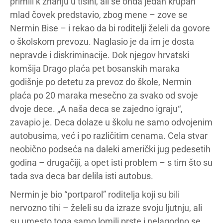
primili k znanju u tišini, ali se onda jedan krupan
mlad čovek predstavio, zbog mene – zove se
Nermin Bise – i rekao da bi roditelji želeli da govore
o školskom prevozu. Naglasio je da im je dosta
nepravde i diskriminacije. Dok njegov hrvatski
komšija Drago plaća pet bosanskih maraka
godišnje po detetu za prevoz do škole, Nermin
plaća po 20 maraka mesečno za svako od svoje
dvoje dece. „A naša deca se zajedno igraju“,
zavapio je. Deca dolaze u školu ne samo odvojenim
autobusima, već i po različitim cenama. Cela stvar
neobično podseća na daleki američki jug pedesetih
godina – drugačiji, a opet isti problem – s tim što su
tada sva deca bar delila isti autobus.
Nermin je bio “portparol” roditelja koji su bili
nervozno tihi – želeli su da izraze svoju ljutnju, ali
su umesto toga samo lomili prste i nelagodno se