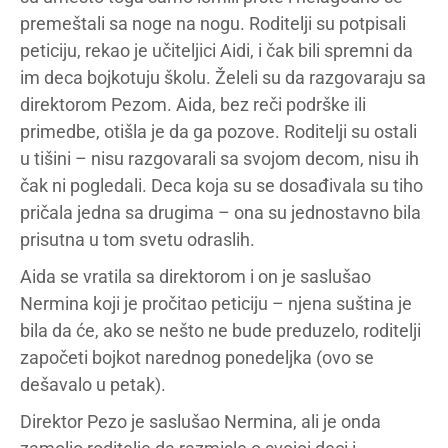
premeštali sa noge na nogu. Roditelji su potpisali
peticiju, rekao je učiteljici Aidi, i čak bili spremni da
im deca bojkotuju školu. Želeli su da razgovaraju sa
direktorom Pezom. Aida, bez reči podrške ili
primedbe, otišla je da ga pozove. Roditelji su ostali
u tišini – nisu razgovarali sa svojom decom, nisu ih
čak ni pogledali. Deca koja su se dosađivala su tiho
pričala jedna sa drugima – ona su jednostavno bila
prisutna u tom svetu odraslih.
Aida se vratila sa direktorom i on je saslušao
Nermina koji je pročitao peticiju – njena suština je
bila da će, ako se nešto ne bude preduzelo, roditelji
započeti bojkot narednog ponedeljka (ovo se
dešavalo u petak).
Direktor Pezo je saslušao Nermina, ali je onda