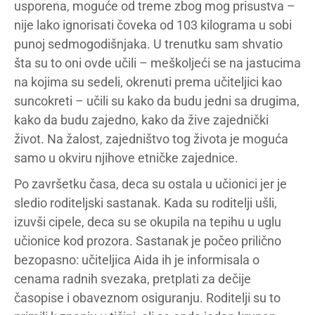
usporena, moguće od treme zbog mog prisustva –
nije lako ignorisati čoveka od 103 kilograma u sobi
punoj sedmogodišnjaka. U trenutku sam shvatio
šta su to oni ovde učili – meškoljeći se na jastucima
na kojima su sedeli, okrenuti prema učiteljici kao
suncokreti – učili su kako da budu jedni sa drugima,
kako da budu zajedno, kako da žive zajednički
život. Na žalost, zajedništvo tog života je moguća
samo u okviru njihove etničke zajednice.
Po završetku časa, deca su ostala u učionici jer je
sledio roditeljski sastanak. Kada su roditelji ušli,
izuvši cipele, deca su se okupila na tepihu u uglu
učionice kod prozora. Sastanak je počeo prilično
bezopasno: učiteljica Aida ih je informisala o
cenama radnih svezaka, pretplati za dečije
časopise i obaveznom osiguranju. Roditelji su to