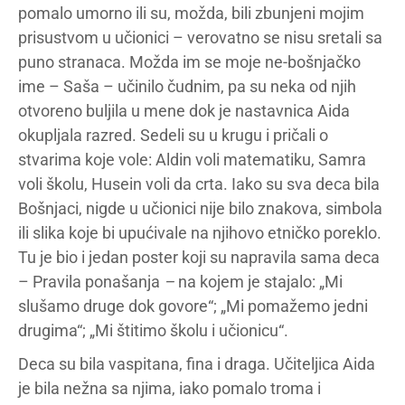
pomalo umorno ili su, možda, bili zbunjeni mojim
prisustvom u učionici – verovatno se nisu sretali sa
puno stranaca. Možda im se moje ne-bošnjačko
ime – Saša – učinilo čudnim, pa su neka od njih
otvoreno buljila u mene dok je nastavnica Aida
okupljala razred. Sedeli su u krugu i pričali o
stvarima koje vole: Aldin voli matematiku, Samra
voli školu, Husein voli da crta. Iako su sva deca bila
Bošnjaci, nigde u učionici nije bilo znakova, simbola
ili slika koje bi upućivale na njihovo etničko poreklo.
Tu je bio i jedan poster koji su napravila sama deca
– Pravila ponašanja
–
na kojem je stajalo: „Mi
slušamo druge dok govore“; „Mi pomažemo jedni
drugima“; „Mi štitimo školu i učionicu“.
Deca su bila vaspitana, fina i draga. Učiteljica Aida
je bila nežna sa njima, iako pomalo troma i