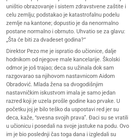
uništio obrazovanje i sistem zdravstvene zaštite i
celu zemlju; podstakao je katastrofalnu podelu
zemlje na kantone; dopustio je da nenormalno
postane normalno i obrnuto. Uhvatio se za glavu:
„Šta će biti za dvadeset godina?“
Direktor Pezo me je ispratio do učionice, dalje
hodnikom od njegove male kancelarije. Školski
odmor je još trajao; deca su užinala dok sam
razgovarao sa njihovom nastavnicom Aidom
Obradović. Mlada žena sa dvogodišnjim
nastavničkim iskustvom imala je samo jedan
razred koji je uzela prošle godine kao prvake. U
početku joj je bilo teško da uspostavi red jer su
deca, kaže, “svesna svojih prava”. Đaci su se vratili
u učionicu i posedali na svoje jastuke na podu. Ovo
im je bio poslednji čas toga dana i izgledali su