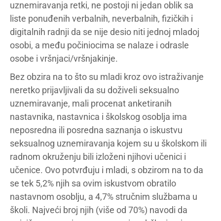
uznemiravanja retki, ne postoji ni jedan oblik sa
liste ponuđenih verbalnih, neverbalnih, fizičkih i
digitalnih radnji da se nije desio niti jednoj mladoj
osobi, a među počiniocima se nalaze i odrasle
osobe i vršnjaci/vršnjakinje.
Bez obzira na to što su mladi kroz ovo istraživanje
neretko prijavljivali da su doživeli seksualno
uznemiravanje, mali procenat anketiranih
nastavnika, nastavnica i školskog osoblja ima
neposredna ili posredna saznanja o iskustvu
seksualnog uznemiravanja kojem su u školskom ili
radnom okruženju bili izloženi njihovi učenici i
učenice. Ovo potvrđuju i mladi, s obzirom na to da
se tek 5,2% njih sa ovim iskustvom obratilo
nastavnom osoblju, a 4,7% stručnim službama u
školi. Najveći broj njih (više od 70%) navodi da