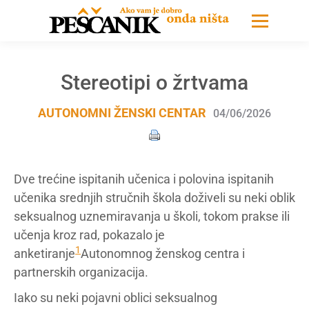
Stereotipi o žrtvama
AUTONOMNI ŽENSKI CENTAR
04/06/2026
Dve trećine ispitanih učenica i polovina ispitanih
učenika srednjih stručnih škola doživeli su neki oblik
seksualnog uznemiravanja u školi, tokom prakse ili
učenja kroz rad, pokazalo je
1
anketiranje
Autonomnog ženskog centra i
partnerskih organizacija.
Iako su neki pojavni oblici seksualnog