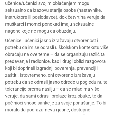
učenice/učenici svojim oblačenjem mogu
seksualno da izazovu starije osobe (nastavnike,
instruktore ili poslodavce), dok četvrtina veruje da
muškarci i momci ponekad imaju seksualne
nagone koje ne mogu da obuzdaju.
Učenice i učenici jasno izražavaju otvorenost i
potrebu da im se odrasli u školskom kontekstu više
obraćaju na ove teme – da se organizuju različita
predavanja i radionice, kao i drugi oblici razgovora
koji bi doprineli izgradnji poverenja, prevenciji i
zaštiti. Istovremeno, oni otvoreno izražavaju
potrebu da se odrasli jasno odrede u pogledu nulte
tolerancije prema nasilju – da se mladima više
veruje, da sami odrasli prolaze kroz obuke, te da
počinioci snose sankcije za svoje ponašanje. To bi
moralo da podrazumeva i jasne, dostupne i