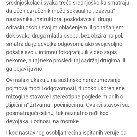
srednjoškolac i svaka treća srednjoškolka smatraju
da učenica/učenik može seksualno „izazvati“
nastavnika, instruktora, poslodavca ili drugu
odraslu osobu svojim oblačenjem ili ponašanjem,
dok svaka druga mlada osoba, bez obzira na pol,
smatra da je devojka odgovorna ako svojevoljno
pošalje svoju intimnu fotografiju ili video zapis
nekome, a taj neko prosledi taj sadržaj drugima ili
ga objavi javno.
Ovi nalazi ukazuju na suštinsko nerazumevanje
pojmova moći i odgovornosti, duboko ukorenjene
mizogine stavove i stereotipne poglede mladih o
„tipičnim“ žrtvama i počiniocima. Ovakvi stavovi su,
posmatrajući celinu, tek neznatno ređi kod
devojaka u odnosu na momke.
I kod nastavnog osoblja trećina ispitanih veruje da