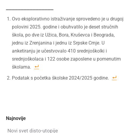
________________
Ovo eksplorativno istraživanje sprovedeno je u drugoj
polovini 2025. godine i obuhvatilo je deset stručnih
škola, po dve iz Užica, Bora, Kruševca i Beograda,
jednu iz Zrenjanina i jednu iz Srpske Crnje. U
anketiranju je učestvovalo 410 srednjoškolki i
srednjoškolaca i 122 osobe zaposlene u pomenutim
školama.
Podatak s početka školske 2024/2025 godine.
Najnovije
Novi svet disto-utopije