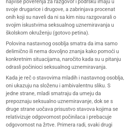
najviše poverenja za razgovor i podršku imaju u
svoje drugarice i drugove, a zabrinjava procenat
onih koji su naveli da ni sa kim nisu razgovarali o
svojim iskustvima seksualnog uznemiravanja u
školskom okruženju (gotovo petina).
Polovina nastavnog osoblja smatra da ima samo
delimično ili nema dovoljno znanja kako pomoći u
konkretnim situacijama, naročito kada su u pitanju
odrasli počinioci seksualnog uznemiravanja.
Kada je reč o stavovima mladih i nastavnog osoblja,
oni ukazuju na složenu i ambivalentnu sliku. S
jedne strane, mladi smatraju da umeju da
prepoznaju seksualno uznemiravanje, dok se s
druge strane uočava prisustvo stavova kojima se
relativizuje odgovornost počinilaca i prebacuje
odgovornost na žrtve. Primera radi, svaki drugi