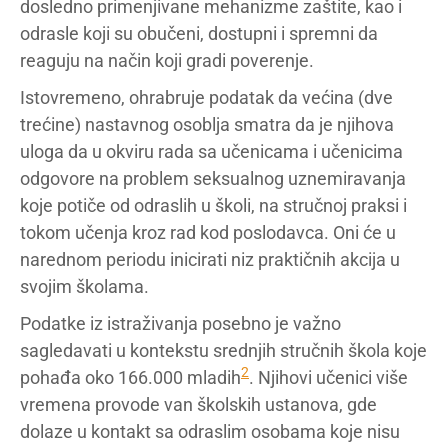
dosledno primenjivane mehanizme zaštite, kao i
odrasle koji su obučeni, dostupni i spremni da
reaguju na način koji gradi poverenje.
Istovremeno, ohrabruje podatak da većina (dve
trećine) nastavnog osoblja smatra da je njihova
uloga da u okviru rada sa učenicama i učenicima
odgovore na problem seksualnog uznemiravanja
koje potiče od odraslih u školi, na stručnoj praksi i
tokom učenja kroz rad kod poslodavca. Oni će u
narednom periodu inicirati niz praktičnih akcija u
svojim školama.
Podatke iz istraživanja posebno je važno
sagledavati u kontekstu srednjih stručnih škola koje
2
pohađa oko 166.000 mladih
. Njihovi učenici više
vremena provode van školskih ustanova, gde
dolaze u kontakt sa odraslim osobama koje nisu