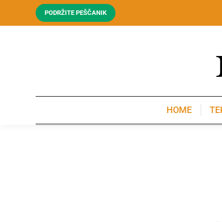
PODRŽITE PEŠČANIK
HOME
TE
HOME
TE