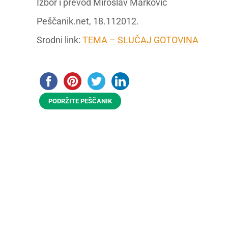
Izbor i prevod Miroslav Marković
Peščanik.net, 18.112012.
Srodni link:
TEMA – SLUČAJ GOTOVINA
PODRŽITE PEŠČANIK