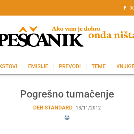
KSTOVI
EMISIJE
PREVODI
TEME
KNJIG
KSTOVI
EMISIJE
PREVODI
TEME
KNJIG
Pogrešno tumačenje
DER STANDARD
18/11/2012