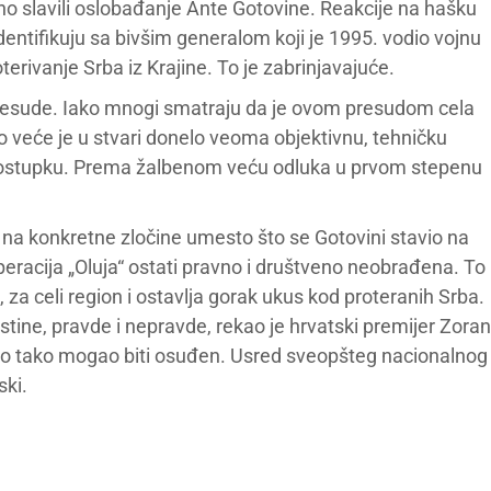
čno slavili oslobađanje Ante Gotovine. Reakcije na hašku
entifikuju sa bivšim generalom koji je 1995. vodio vojnu
terivanje Srba iz Krajine. To je zabrinjavajuće.
resude. Iako mnogi smatraju da je ovom presudom cela
 veće je u stvari donelo veoma objektivnu, tehničku
 postupku. Prema žalbenom veću odluka u prvom stepenu
a na konkretne zločine umesto što se Gotovini stavio na
peracija „Oluja“ ostati pravno i društveno neobrađena. To
 za celi region i ostavlja gorak ukus kod proteranih Srba.
istine, pravde i nepravde, rekao je hrvatski premijer Zoran
isto tako mogao biti osuđen. Usred sveopšteg nacionalnog
ski.