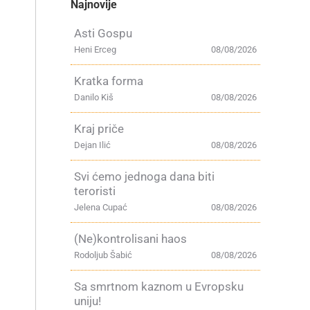
Najnovije
Asti Gospu
Heni Erceg
08/08/2026
Kratka forma
Danilo Kiš
08/08/2026
Kraj priče
Dejan Ilić
08/08/2026
Svi ćemo jednoga dana biti
teroristi
Jelena Cupać
08/08/2026
(Ne)kontrolisani haos
Rodoljub Šabić
08/08/2026
Sa smrtnom kaznom u Evropsku
uniju!