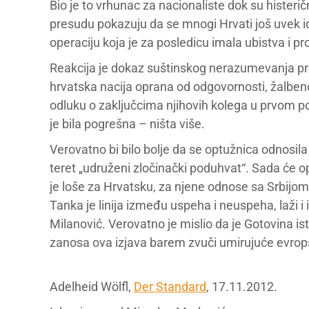
Bio je to vrhunac za nacionaliste dok su histeri
presudu pokazuju da se mnogi Hrvati još uvek id
operaciju koja je za posledicu imala ubistva i pro
Reakcija je dokaz suštinskog nerazumevanja p
hrvatska nacija oprana od odgovornosti, žalbeno
odluku o zaključcima njihovih kolega u prvom
je bila pogrešna – ništa više.
Verovatno bi bilo bolje da se optužnica odnosil
teret „udruženi zločinački poduhvat“. Sada će o
je loše za Hrvatsku, za njene odnose sa Srbijom,
Tanka je linija između uspeha i neuspeha, laži i 
Milanović. Verovatno je mislio da je Gotovina 
zanosa ova izjava barem zvuči umirujuće evrop
Adelheid Wölfl,
Der Standard
, 17.11.2012.