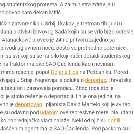
g studentskog protesta. A za ministra zdravlja u
andidovao sam dekan Mitić.
kih zatvorenika u Srbiji i kakav je tretman tih ljudi u
ana aktivisti iz Novog Sada kojih su se vrlo brzo odrekle
an Atanacković proveo je 24h u pritvoru zajedno sa
 i privodi uglavnom noću, pošto se prethodno poternice
ni su svi koji su se na bilo koji način dotakli studentskog
me na traktorima oko SAO Ćacilenda kao i novinari i
o mirno rešenje, poput
Dejana Ilića
na Peščaniku. Pored
vijaju u Srbiji. Najnovija je odluka o
deportaciji
hrvatske
la fakultet i zasnovala porodicu. Zbog toga što je
e stiglo rešenje o deportaciji. I nije ona jedina, na
avno je
deportovan
i pijanista David Martelo koji je svirao
ice su odavno pod
udarom
ove represivne mere. Na udaru
kako naprednjačka vlast nalaže. Neki od njih su
dobili
 povlašćenim agentima iz SAO Ćacilenda. Pod paskom su i