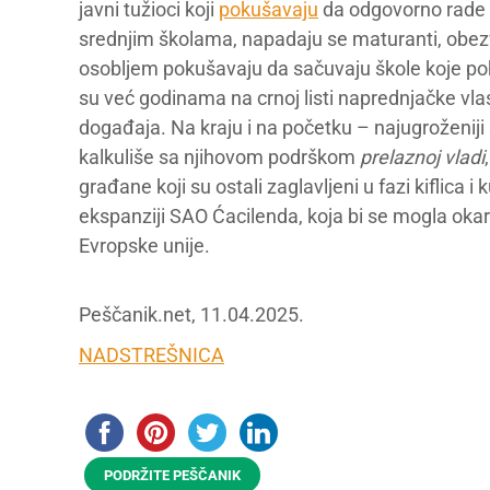
javni tužioci koji
pokušavaju
da odgovorno rade s
srednjim školama, napadaju se maturanti, obezvr
osobljem pokušavaju da sačuvaju škole koje pohađ
su već godinama na crnoj listi naprednjačke vlas
događaja. Na kraju i na početku – najugroženiji 
kalkuliše sa njihovom podrškom
prelaznoj vladi
građane koji su ostali zaglavljeni u fazi kiflica
ekspanziji SAO Ćacilenda, koja bi se mogla oka
Evropske unije.
Peščanik.net, 11.04.2025.
NADSTREŠNICA
PODRŽITE PEŠČANIK