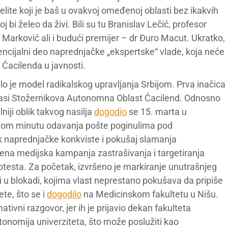
o elite koji je baš u ovakvoj omeđenoj oblasti bez ikakvih
i želeo da živi. Bili su tu Branislav Lečić, profesor
 Marković ali i budući premijer – dr Đuro Macut. Ukratko,
tencijalni deo naprednjačke „ekspertske“ vlade, koja neće
 Ćacilenda u javnosti.
lo je model radikalskog upravljanja Srbijom. Prva inačica
a glasi Stožernikova Autonomna Oblast Ćacilend. Odnosno
niji oblik takvog nasilja
dogodio
se 15. marta u
tom minutu odavanja pošte poginulima pod
 naprednjačke konkviste i pokušaj slamanja
đena medijska kampanja zastrašivanja i targetiranja
rotesta. Za početak, izvršeno je markiranje unutrašnjeg
 u blokadi, kojima vlast neprestano pokušava da pripiše
ete, što se i
dogodilo
na Medicinskom fakultetu u Nišu.
ivni razgovor, jer ih je prijavio dekan fakulteta
onomija univerziteta, što može poslužiti kao