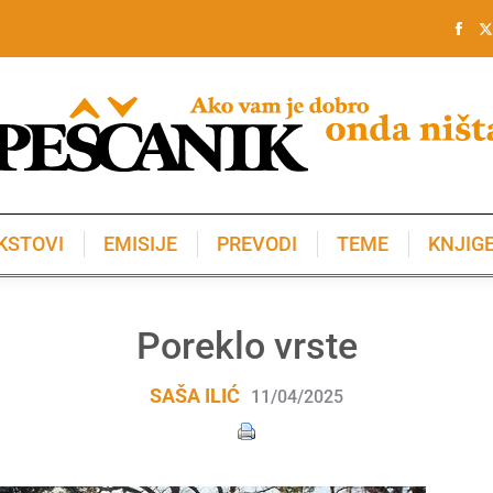
KSTOVI
EMISIJE
PREVODI
TEME
KNJIG
KSTOVI
EMISIJE
PREVODI
TEME
KNJIG
Poreklo vrste
SAŠA ILIĆ
11/04/2025