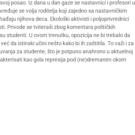
voj posao. Iz dana u dan gaze se nastavnici i profesori u
eđuje se volja roditelja koji zajedno sa nastavničkim
aju njihova deca. Ekološki aktivisti i poljoprivrednici
ti. Privode se tviteraši zbog komentara političkih
su studenti. U ovom trenutku, opozicija ne bi trebalo da
, već da istinski učini nešto kako bi ih zaštitila. To važi i za
 i kuvanja za studente, što je potpuno anahrono u aktuelnoj
rakterisati kao gola represija pod (ne)dremanim okom