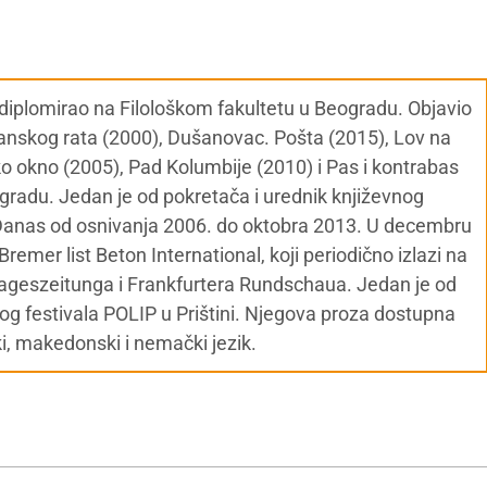
, diplomirao na Filološkom fakultetu u Beogradu. Objavio
đanskog rata (2000), Dušanovac. Pošta (2015), Lov na
ko okno (2005), Pad Kolumbije (2010) i Pas i kontrabas
agradu. Jedan je od pokretača i urednik književnog
 Danas od osnivanja 2006. do oktobra 2013. U decembru
remer list Beton International, koji periodično izlazi na
ageszeitunga i Frankfurtera Rundschaua. Jedan je od
 festivala POLIP u Prištini. Njegova proza dostupna
ki, makedonski i nemački jezik.