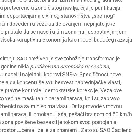
u pretvorene u zone čistog nasilja, čija je purifikacija,
im deportacijama civilnog stanovništva „spornog“
i način dovedeni u vezu sa delovanjem neprijateljske
je pristalo da se naseli u tim zonama i uspostavljanjem
je visoka koruptivna ekonomija kao model budućeg razvoj
miranju SAO preživeo je sve tobožnje transformacije
 godine nikla
purifikovana šatoraška naseobina
,
naselili najelitniji kadrovi SNS-a. Specifičnost nove
uspela da koncentriše svu besvest naprednjačke vlasti,
ve pravne kontrole i demokratske korekcije. Veza ove
ko većine maskiranih paramilitaraca, koji su zapravo
službenici na svim nivoima vlasti. Oni sprovode vrhovnu
ramilitaraca, ili crnokapuljaša, pešači brzinom od 50 km/h
a zona povišene besvesti je tokom svog postojanja
ostor „učenja i želje za znanjem“. Zato su SAO Ćacilend