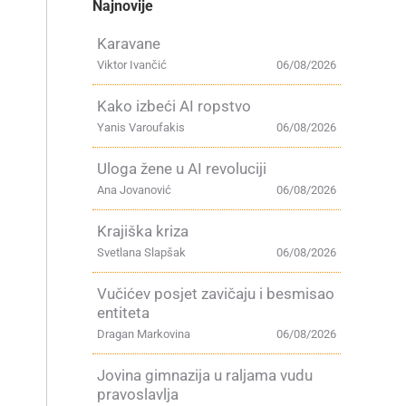
Najnovije
Karavane
Viktor Ivančić
06/08/2026
Kako izbeći AI ropstvo
Yanis Varoufakis
06/08/2026
Uloga žene u AI revoluciji
Ana Jovanović
06/08/2026
Krajiška kriza
Svetlana Slapšak
06/08/2026
Vučićev posjet zavičaju i besmisao
entiteta
Dragan Markovina
06/08/2026
Jovina gimnazija u raljama vudu
pravoslavlja