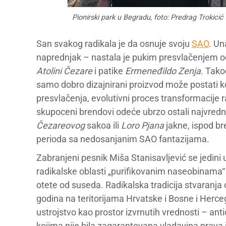
Pionirski park u Begradu, foto: Predrag Trokicić
San svakog radikala je da osnuje svoju
SAO
. Un
naprednjak – nastala je pukim presvlačenjem od
Atolini Čezare
i patike
Ermeneđildo Zenja
. Tako
samo dobro dizajnirani proizvod može postati k
presvlačenja, evolutivni proces transformacije r
skupoceni brendovi odeće ubrzo ostali najvrednij
Čezareovog
sakoa ili
Loro Pjana
jakne, ispod br
perioda sa nedosanjanim SAO fantazijama.
Zabranjeni pesnik Miša Stanisavljević se jedin
radikalske oblasti „purifikovanim naseobinama“
otete od suseda. Radikalska tradicija stvaranj
godina na teritorijama Hrvatske i Bosne i Herce
ustrojstvo kao prostor izvrnutih vrednosti – antic
kojima nije bila zagarantovana vladavina prava 