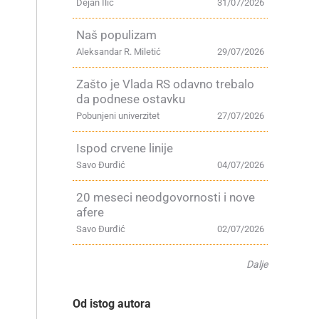
Dejan Ilić
31/07/2026
Naš populizam
Aleksandar R. Miletić
29/07/2026
Zašto je Vlada RS odavno trebalo
a
da podnese ostavku
Pobunjeni univerzitet
27/07/2026
Ispod crvene linije
Savo Đurđić
04/07/2026
20 meseci neodgovornosti i nove
afere
Savo Đurđić
02/07/2026
Dalje
Od istog autora