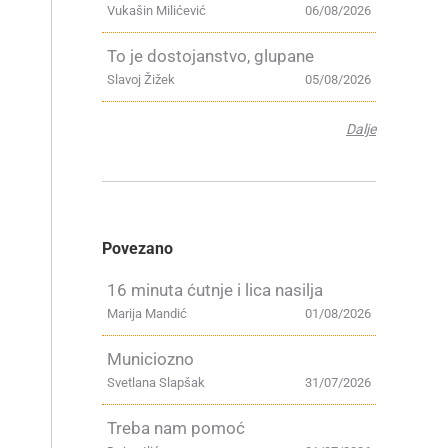
Vukašin Milićević
06/08/2026
To je dostojanstvo, glupane
Slavoj Žižek
05/08/2026
Dalje
Povezano
16 minuta ćutnje i lica nasilja
Marija Mandić
01/08/2026
Municiozno
Svetlana Slapšak
31/07/2026
Treba nam pomoć