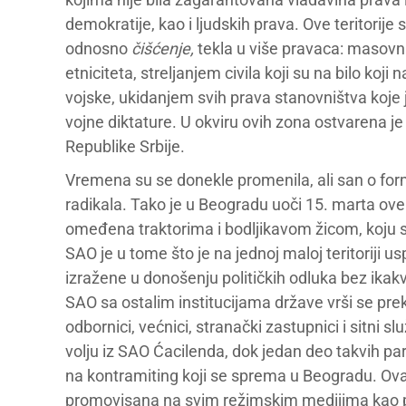
demokratije, kao i ljudskih prava. Ove teritorije s
odnosno
čišćenje,
tekla u više pravaca: masovn
etniciteta, streljanjem civila koji su na bilo koj
vojske, ukidanjem svih prava stanovništva koje 
vojne diktature. U okviru ovih zona ostvarena 
Republike Srbije.
Vremena su se donekle promenila, ali san o for
radikala. Tako je u Beogradu uoči 15. marta ove
omeđena traktorima i bodljikavom žicom, koju su 
SAO je u tome što je na jednoj maloj teritoriji 
izražene u donošenju političkih odluka bez ikak
SAO sa ostalim institucijama države vrši se pre
odbornici, većnici, stranački zastupnici i sitni 
volju iz SAO Ćacilenda, dok jedan deo takvih pa
na kontramiting koji se sprema u Beogradu. Ov
promovisana na svim režimskim medijima kao pr