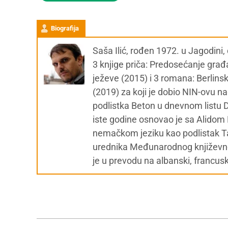
Biografija
Saša Ilić, rođen 1972. u Jagodini
3 knjige priča: Predosećanje gra
ježeve (2015) i 3 romana: Berlins
(2019) za koji je dobio NIN-ovu n
podlistka Beton u dnevnom listu
iste godine osnovao je sa Alidom B
nemačkom jeziku kao podlistak T
urednika Međunarodnog književnog
je u prevodu na albanski, francus