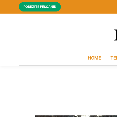
PODRŽITE PEŠČANIK
HOME
TE
HOME
TE