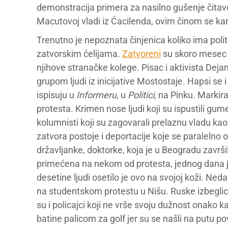
demonstracija primera za nasilno gušenje čitavo
Macutovoj vladi iz Ćacilenda, ovim činom se k
Trenutno je nepoznata činjenica koliko ima politič
zatvorskim ćelijama.
Zatvoreni
su skoro mesec d
njihove stranačke kolege. Pisac i aktivista Dej
grupom ljudi iz inicijative Mostostaje. Hapsi se
ispisuju u
Informeru
, u
Politici
, na Pinku. Markira
protesta. Krimen nose ljudi koji su ispustili gu
kolumnisti koji su zagovarali prelaznu vladu ka
zatvora postoje i deportacije koje se paralelno od
državljanke, doktorke, koja je u Beogradu završi
primećena na nekom od protesta, jednog dana joj j
desetine ljudi osetilo je ovo na svojoj koži. Ned
na studentskom protestu u Nišu. Ruske izbegl
su i policajci koji ne vrše svoju dužnost onako 
batine palicom za golf jer su se našli na putu