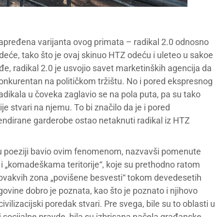
apređena varijanta ovog primata – radikal 2.0 odnosno
eće, tako što je ovaj skinuo HTZ odeću i uleteo u sakoe
đe, radikal 2.0 je usvojio savet marketinških agencija da
onkurentan na političkom tržištu. No i pored ekspresnog
adikala u čoveka zaglavio se na pola puta, pa su tako
e stvari na njemu. To bi značilo da je i pored
endirane garderobe ostao netaknuti radikal iz HTZ
i u poeziji bavio ovim fenomenom, nazvavši pomenute
 i „komadeškama teritorije“, koje su prethodno ratom
a ovakvih zona „povišene besvesti“ tokom devedesetih
govine dobro je poznata, kao što je poznato i njihovo
ivilizacijski poredak stvari. Pre svega, bile su to oblasti u
i socijalne pravde, bila su izbrisana načela građanske