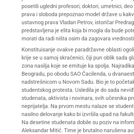
posetili ugledni profesori, doktori, umetnici, de
prava i sloboda prepoznao model države u kakvoj b
ustavnog prava Vladan Petrov, istoričar Predrag
predstavljena je elita koja bi mogla da bude po
morati da radi ništa osim da zagovara vrednosti
Konstituisanje ovakve paradržavne oblasti ogoli
krije se u samoj skraćenici, čiji pun oblik sad
zona nasilja koje se emituje ka spolja. Najradikal
Beogradu, po obodu SAO Ćacilenda, u dvanaes
nadstrešnicom u Novom Sadu. Bio je to početak
studentskog protesta. Usledila je do sada nevi
studenata, aktivista i novinara, svih učesnika p
neprijatelja. Na prvom mestu nalaze se studenti
nasilno delovanje kako bi izvršila upad na fakult
Na desetine studenata dobile su poziv na informat
Aleksandar Mitić. Time je brutalno narušena aut