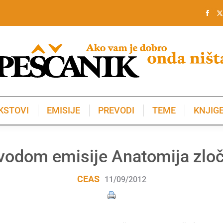
KSTOVI
EMISIJE
PREVODI
TEME
KNJIG
KSTOVI
EMISIJE
PREVODI
TEME
KNJIG
vodom emisije Anatomija zloč
CEAS
11/09/2012