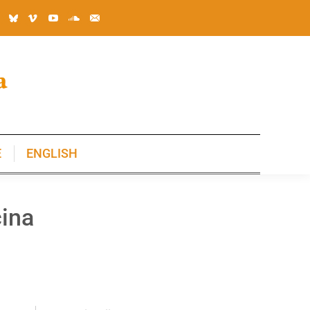
E
ENGLISH
E
ENGLISH
ina