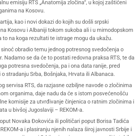
u emisiju RTS „Anatomija zločina“, u kojoj zaštićeni
 organima na Kosovu.
ija, kao i novi dokazi do kojih su došli srpski
a na Kosovu i Albaniji tokom sukoba ali i u mirnodopskom
na to na koga rezultati te istrage mogu da ukažu.
TS sinoć obradio temu jednog potresnog svedočenja o
. Nadamo se da će to postati redovna praksa RTS, te da
ruga potresna svedočenja, pa i ona data ranije, pred
i o stradanju Srba, Bošnjaka, Hrvata ili Albanaca.
vnog servisa RTS, da razjasne ozbiljne navode o zločinima
inom organima, daje nadu da će s istom posvećenošću
ne komisije za utvrđivanje činjenica o ratnim zločinima i
ata u bivšoj Jugoslaviji – REKOM-a.
oput Novaka Đokovića ili političari poput Borisa Tadića
EKOM-a i plasiranju njenih nalaza široj javnosti Srbije i