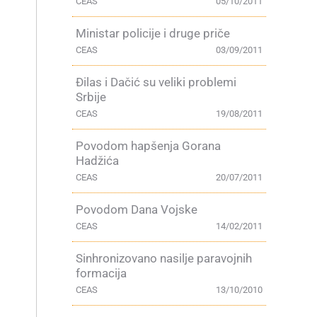
CEAS
05/10/2011
Ministar policije i druge priče
CEAS
03/09/2011
Đilas i Dačić su veliki problemi
Srbije
CEAS
19/08/2011
Povodom hapšenja Gorana
Hadžića
CEAS
20/07/2011
Povodom Dana Vojske
CEAS
14/02/2011
Sinhronizovano nasilje paravojnih
formacija
CEAS
13/10/2010