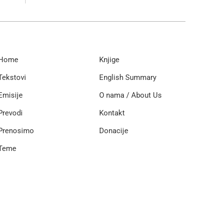
Home
Knjige
Tekstovi
English Summary
Emisije
O nama / About Us
Prevodi
Kontakt
Prenosimo
Donacije
Teme