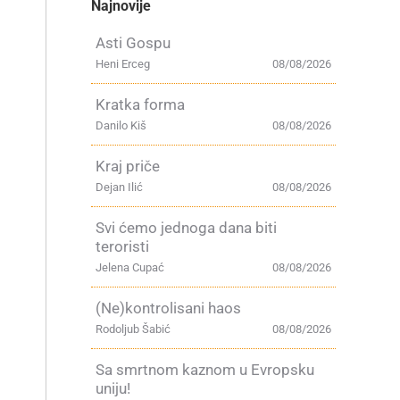
Najnovije
Asti Gospu
Heni Erceg
08/08/2026
Kratka forma
Danilo Kiš
08/08/2026
Kraj priče
Dejan Ilić
08/08/2026
Svi ćemo jednoga dana biti
teroristi
Jelena Cupać
08/08/2026
(Ne)kontrolisani haos
Rodoljub Šabić
08/08/2026
Sa smrtnom kaznom u Evropsku
uniju!