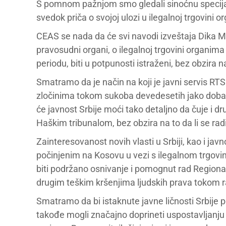
S pomnom pažnjom smo gledali sinoćnu specijaln
svedok priča o svojoj ulozi u ilegalnoj trgovini
CEAS se nada da će svi navodi izveštaja Dika Mart
pravosudni organi, o ilegalnoj trgovini organim
periodu, biti u potpunosti istraženi, bez obzira 
Smatramo da je način na koji je javni servis R
zločinima tokom sukoba devedesetih jako dobar
će javnost Srbije moći tako detaljno da čuje i d
Haškim tribunalom, bez obzira na to da li se rad
Zainteresovanost novih vlasti u Srbiji, kao i ja
počinjenim na Kosovu u vezi s ilegalnom trgov
biti podržano osnivanje i pomognut rad Regional
drugim teškim kršenjima ljudskih prava tokom r
Smatramo da bi istaknute javne ličnosti Srbije p
takođe mogli značajno doprineti uspostavljanju R