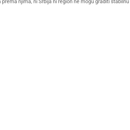
 prema njima, ni Srbija ni region ne mogu graditi stabilnu