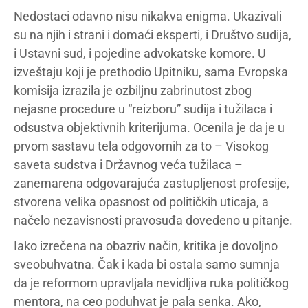
Nedostaci odavno nisu nikakva enigma. Ukazivali
su na njih i strani i domaći eksperti, i Društvo sudija,
i Ustavni sud, i pojedine advokatske komore. U
izveštaju koji je prethodio Upitniku, sama Evropska
komisija izrazila je ozbiljnu zabrinutost zbog
nejasne procedure u “reizboru” sudija i tužilaca i
odsustva objektivnih kriterijuma. Ocenila je da je u
prvom sastavu tela odgovornih za to – Visokog
saveta sudstva i Državnog veća tužilaca –
zanemarena odgovarajuća zastupljenost profesije,
stvorena velika opasnost od političkih uticaja, a
načelo nezavisnosti pravosuđa dovedeno u pitanje.
Iako izrečena na obazriv način, kritika je dovoljno
sveobuhvatna. Čak i kada bi ostala samo sumnja
da je reformom upravljala nevidljiva ruka političkog
mentora, na ceo poduhvat je pala senka. Ako,