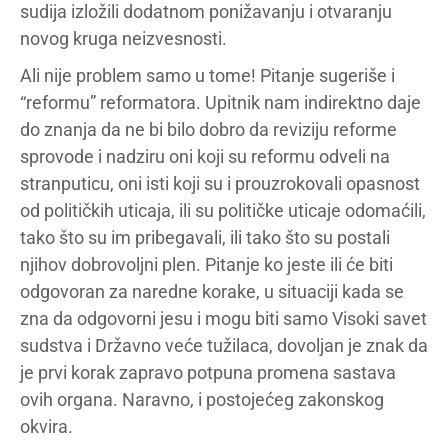
sudija izložili dodatnom ponižavanju i otvaranju
novog kruga neizvesnosti.
Ali nije problem samo u tome! Pitanje sugeriše i
“reformu” reformatora. Upitnik nam indirektno daje
do znanja da ne bi bilo dobro da reviziju reforme
sprovode i nadziru oni koji su reformu odveli na
stranputicu, oni isti koji su i prouzrokovali opasnost
od političkih uticaja, ili su političke uticaje odomaćili,
tako što su im pribegavali, ili tako što su postali
njihov dobrovoljni plen. Pitanje ko jeste ili će biti
odgovoran za naredne korake, u situaciji kada se
zna da odgovorni jesu i mogu biti samo Visoki savet
sudstva i Državno veće tužilaca, dovoljan je znak da
je prvi korak zapravo potpuna promena sastava
ovih organa. Naravno, i postojećeg zakonskog
okvira.