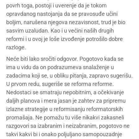
povrh toga, postoji i uverenje da je tokom
opravdanog nastojanja da se pravosuđe učini
boljim, narušena njegova nezavisnost, trud je bio
sasvim uzaludan. Kao i u većini naših drugih
reformi i u ovoj je loše izvođenje potrošilo dobre
razloge.
Neće biti lako sročiti odgovor. Pogotovo kada se
ima u vidu da on podrazumeva snalaženje u
zadacima koji se, u obliku pitanja, zapravo sugerišu.
U prvom redu, sugeriše se reforma reforme.
Nedostaci se smatraju nepobitnim, a očekivanje
daljih planova i mera jasan je zahtev za pripremu
izlazne strategije u reformisanju reformatorskih
promašaja. Ne pomažu tu više nikakvi zakasneli
razgovori sa izabranim i neizabranim, pogotovo ne
takvi kakvi bi i onako poljuljano samopouzadnje