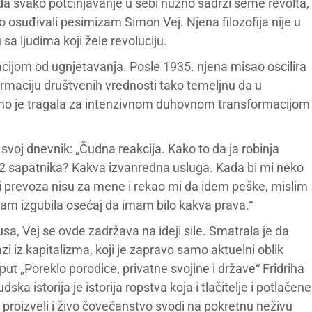
a svako potčinjavanje u sebi nužno sadrži seme revolta,
ro osuđivali pesimizam Simon Vej. Njena filozofija nije u
 ljudima koji žele revoluciju.
acijom od ugnjetavanja. Posle 1935. njena misao oscilira
rmaciju društvenih vrednosti tako temeljnu da u
meno je tragala za intenzivnom duhovnom transformacijom
svoj dnevnik: „Čudna reakcija. Kako to da ja robinja
2 sapatnika? Kakva izvanredna usluga. Kada bi mi neko
ci prevoza nisu za mene i rekao mi da idem peške, mislim
sam izgubila osećaj da imam bilo kakva prava.“
usa, Vej se ovde zadržava na ideji sile. Smatrala je da
zi iz kapitalizma, koji je zapravo samo aktuelni oblik
ut „Poreklo porodice, privatne svojine i države“ Fridriha
udska istorija je istorija ropstva koja i tlačitelje i potlačene
proizveli i živo čovečanstvo svodi na pokretnu neživu