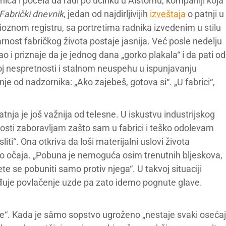
nica i počela da radi po učinku u Alstomu, kompaniji koja
Fabrički dnevnik
, jedan od najdirljivijih
izveštaja
o patnji u
ncioznom registru, sa portretima radnika izvedenim u stilu
varnost fabričkog života postaje jasnija. Već posle nedelju
ao i priznaje da je jednog dana „gorko plakala“ i da pati od
oj nespretnosti i stalnom neuspehu u ispunjavanju
je od nadzornika: „Ako zajebeš, gotova si“. „U fabrici“,
tnja je još važnija od telesne. U iskustvu industrijskog
nosti zaboravljam zašto sam u fabrici i teško odolevam
iti“. Ona otkriva da loši materijalni uslovi života
 do očaja. „Pobuna je nemoguća osim trenutnih bljeskova,
e se pobuniti samo protiv njega“. U takvoj situaciji
vređuje povlačenje uzde pa zato idemo pognute glave.
je“. Kada je sâmo sopstvo ugroženo „nestaje svaki osećaj