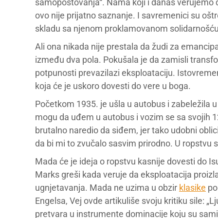
samopoštovanja“. Nama koji i danas verujemo d
ovo nije prijatno saznanje. I savremenici su ošt
skladu sa njenom proklamovanom solidarnošću sa
Ali ona nikada nije prestala da žudi za emancip
između dva pola. Pokušala je da zamisli transfo
potpunosti prevazilazi eksploataciju. Istovre
koja će je uskoro dovesti do vere u boga.
Početkom 1935. je ušla u autobus i zabeležila u 
mogu da uđem u autobus i vozim se sa svojih 1
brutalno naredio da siđem, jer tako udobni obli
da bi mi to zvučalo sasvim prirodno. U ropstvu 
Mada će je ideja o ropstvu kasnije dovesti do Is
Marks greši kada veruje da eksploatacija proizla
ugnjetavanja. Mada ne uzima u obzir
klasike
pop
Engelsa, Vej ovde artikuliše svoju kritiku sile: „Lj
pretvara u instrumente dominacije koju su sami 