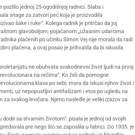
 pozlilo jednoj 25-ogodišnjoj radnici. Slaba i
ala snage za zatvori peć koja je proizvodila
izivao šake i ruke“. Kolega radnik je pritrčao da joj
strašnom glavoboljom, pojačanom „užasnim udarcima
radnika plaćenih po učinku Simon Vej nije morala da radi
obro plaćena, a ovaj posao je prihvatila da bi iskusila
roletarijatu ne obuhvata svakodnevni život ljudi na prvoj
č od revolucionara na rečima“. Ko želi da pomogne
evolucionarna klasa po sebi, mora da iskusi njihov život i
menti, uz nepopustljivi antifašizam i etos po ugledu na
 za svakog levičara. Njeno nasleđe je veliki izazov za
dodir sa stvarnim životom“, pisala je jednoj od svojih
predavala pre nego što se zaposlila u fabrici. Do 1935. je
vnu
École normale supérieure
kao najbolja iz filozofije