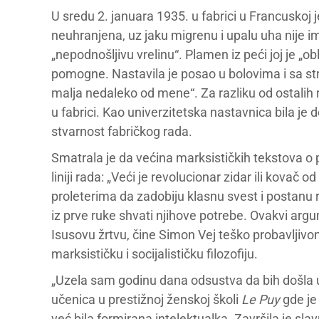
U sredu 2. januara 1935. u fabrici u Francuskoj je
neuhranjena, uz jaku migrenu i upalu uha nije im
„nepodnošljivu vrelinu“. Plamen iz peći joj je „obl
pomogne. Nastavila je posao u bolovima i sa 
malja nedaleko od mene“. Za razliku od ostalih 
u fabrici. Kao univerzitetska nastavnica bila je d
stvarnost fabričkog rada.
Smatrala je da većina marksističkih tekstova o p
liniji rada: „Veći je revolucionar zidar ili kova
proleterima da zadobiju klasnu svest i postanu r
iz prve ruke shvati njihove potrebe. Ovakvi argu
Isusovu žrtvu, čine Simon Vej teško probavljivom
marksističku i socijalističku filozofiju.
„Uzela sam godinu dana odsustva da bih došla u 
učenica u prestižnoj ženskoj školi
Le Puy
gde je 
već bila formirana intelektualka. Završila je sla