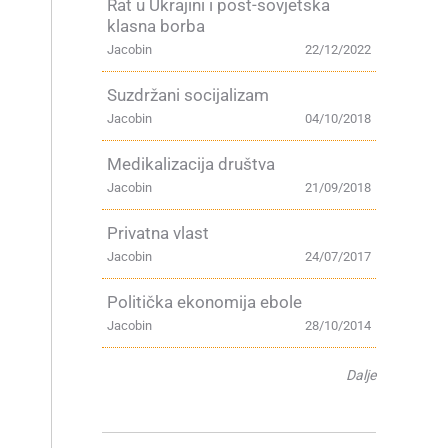
Rat u Ukrajini i post-sovjetska
klasna borba
Jacobin
22/12/2022
Suzdržani socijalizam
Jacobin
04/10/2018
Medikalizacija društva
Jacobin
21/09/2018
Privatna vlast
Jacobin
24/07/2017
Politička ekonomija ebole
Jacobin
28/10/2014
Dalje