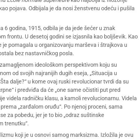
 kao pojava. Odbijala je da nosi ženstvenu odeću i pušila
a 6 godina, 1915, odbila je da jede šećer u znak
frontu. U desetoj godini se izjasnila kao boljševik. Kao
ije je pomagala u organizovanju marševa i štrajkova u
stala bez nastavničkog posla.
o zamagljenom ideološkom perspektivom koju su
nom od svojih najranijih dugih eseja, „Situacija u
„Šta dalje?“ u kome ovaj ruski revolucionar tvrdi da su
pne“ i predviđa da će „one same očistiti put pred
 videla radničku klasu, a kamoli revolucionarnu. Videla
o prema „zarđalom oruđu“. Po njenoj proceni, sama
e za pobedu, jer je to bio „odraz suštinske
m trenutku“.
izmu koji je u osnovi samog marksizma. Izložila je ovu