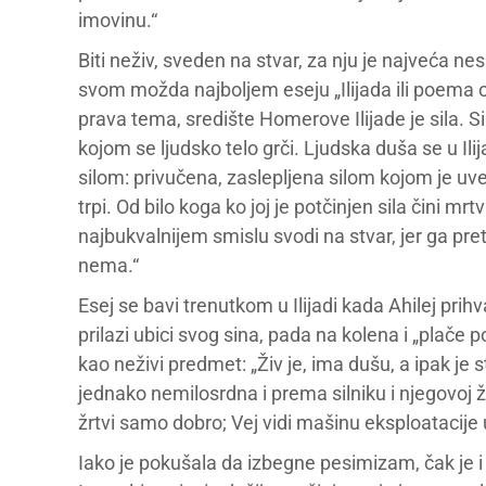
imovinu.“
Biti neživ, sveden na stvar, za nju je najveća n
svom možda najboljem eseju „Ilijada ili poema o 
prava tema, središte Homerove Ilijade je sila. Sil
kojom se ljudsko telo grči. Ljudska duša se u I
silom: privučena, zaslepljena silom kojom je u
trpi. Od bilo koga ko joj je potčinjen sila čini m
najbukvalnijem smislu svodi na stvar, jer ga pret
nema.“
Esej se bavi trenutkom u Ilijadi kada Ahilej pri
prilazi ubici svog sina, pada na kolena i „plače
kao neživi predmet: „Živ je, ima dušu, a ipak je st
jednako nemilosrdna i prema silniku i njegovoj ž
žrtvi samo dobro; Vej vidi mašinu eksploatacije 
Iako je pokušala da izbegne pesimizam, čak je i