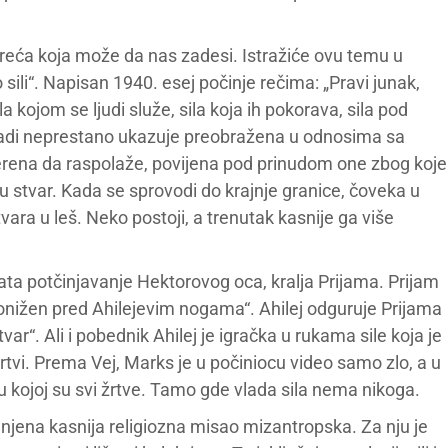
esreća koja može da nas zadesi. Istražiće ovu temu u
sili“. Napisan 1940. esej počinje rečima: „Pravi junak,
a kojom se ljudi služe, sila koja ih pokorava, sila pod
lijadi neprestano ukazuje preobražena u odnosima sa
verena da raspolaže, povijena pod prinudom one zbog koje
rtvu stvar. Kada se sprovodi do krajnje granice, čoveka u
vara u leš. Neko postoji, a trenutak kasnije ga više
hvata potčinjavanje Hektorovog oca, kralja Prijama. Prijam
 ponižen pred Ahilejevim nogama“. Ahilej odguruje Prijama
var“. Ali i pobednik Ahilej je igračka u rukama sile koja je
rtvi. Prema Vej, Marks je u počiniocu video samo zlo, a u
u kojoj su svi žrtve. Tamo gde vlada sila nema nikoga.
 njena kasnija religiozna misao mizantropska. Za nju je