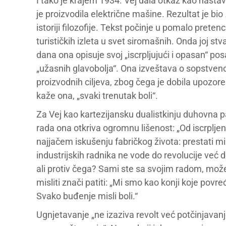
I tako je krajem 1934. Vej dala otkaz kao nastav
je proizvodila električne mašine. Rezultat je bio
istoriji filozofije. Tekst počinje u pomalo prete
turističkih izleta u svet siromašnih. Onda joj st
dana ona opisuje svoj „iscrpljujući i opasan“ pos
„užasnih glavobolja“. Ona izveštava o sopstven
proizvodnih ciljeva, zbog čega je dobila upozoren
kaže ona, „svaki trenutak boli“.
Za Vej kao kartezijansku dualistkinju duhovna pa
rada ona otkriva ogromnu lišenost: „Od iscrplje
najjačem iskušenju fabričkog života: prestati misl
industrijskih radnika ne vode do revolucije već
ali protiv čega? Sami ste sa svojim radom, možet
misliti znači patiti: „Mi smo kao konji koje po
Svako buđenje misli boli.“
Ugnjetavanje „ne izaziva revolt već potčinjavan