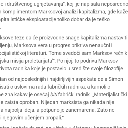
 i društvenog ugnjetavanja“, koji je napisala neposredn
im komplimentom Marksovoj analizi kapitalizma, gde kaže
italističke eksploatacije toliko dobar da je teško
.
rksove teze da će proizvodne snage kapitalizma nastaviti
jenju, Marksova vera u progres prikriva nenaučni i
ocijalističkoj literaturi. Tome svedoči sam Marksov rečnik
ijska misija proletarijata’“. Po njoj, to podriva Marksov
vota radnika koje je postavio u središte svoje filozofije.
dan od najdoslednijih i najdirljivijih aspekata dela Simon
isati o uslovima rada fabričkih radnika, a kamoli o
ne zna kakav je osećaj
biti
fabrički radnik. „Materijalistički
je zaista oproban. Nijedan marksista ga nikada nije
va najbolja ideja, a potpuno je zanemarena. Zato ne
ni njegovim učenjem propali.“