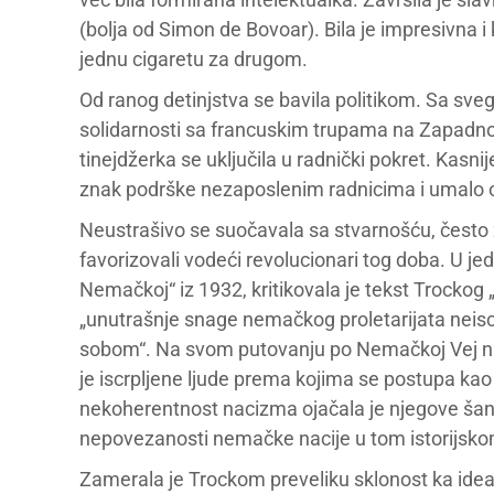
(bolja od Simon de Bovoar). Bila je impresivna i
jednu cigaretu za drugom.
Od ranog detinjstva se bavila politikom. Sa sveg
solidarnosti sa francuskim trupama na Zapadnom 
tinejdžerka se uključila u radnički pokret. Kasn
znak podrške nezaposlenim radnicima i umalo o
Neustrašivo se suočavala sa stvarnošću, čest
favorizovali vodeći revolucionari tog doba. U jed
Nemačkoj“ iz 1932, kritikovala je tekst Trockog 
„unutrašnje snage nemačkog proletarijata neiscr
sobom“. Na svom putovanju po Nemačkoj Vej nije
je iscrpljene ljude prema kojima se postupa ka
nekoherentnost nacizma ojačala je njegove šans
nepovezanosti nemačke nacije u tom istorijsko
Zamerala je Trockom preveliku sklonost ka ideal