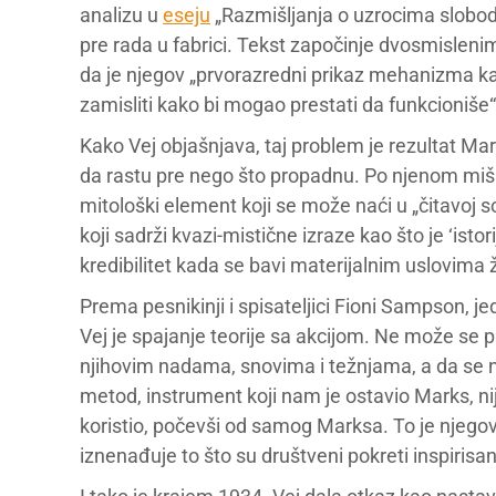
analizu u
eseju
„Razmišljanja o uzrocima slobode
pre rada u fabrici. Tekst započinje dvosmislen
da je njegov „prvorazredni prikaz mehanizma kap
zamisliti kako bi mogao prestati da funkcioniše“
Kako Vej objašnjava, taj problem je rezultat Ma
da rastu pre nego što propadnu. Po njenom mišl
mitološki element koji se može naći u „čitavoj s
koji sadrži kvazi-mistične izraze kao što je ‘istor
kredibilitet kada se bavi materijalnim uslovima ži
Prema pesnikinji i spisateljici Fioni Sampson, je
Vej je spajanje teorije sa akcijom. Ne može se p
njihovim nadama, snovima i težnjama, a da se 
metod, instrument koji nam je ostavio Marks, ni
koristio, počevši od samog Marksa. To je njego
iznenađuje to što su društveni pokreti inspirisa