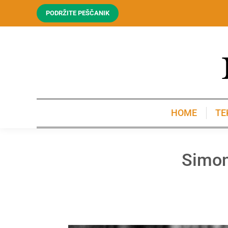
PODRŽITE PEŠČANIK
HOME
TE
HOME
TE
Simon 