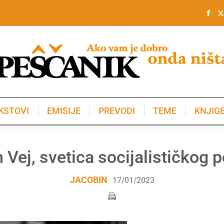
KSTOVI
EMISIJE
PREVODI
TEME
KNJIG
KSTOVI
EMISIJE
PREVODI
TEME
KNJIG
Vej, svetica socijalističkog 
JACOBIN
17/01/2023