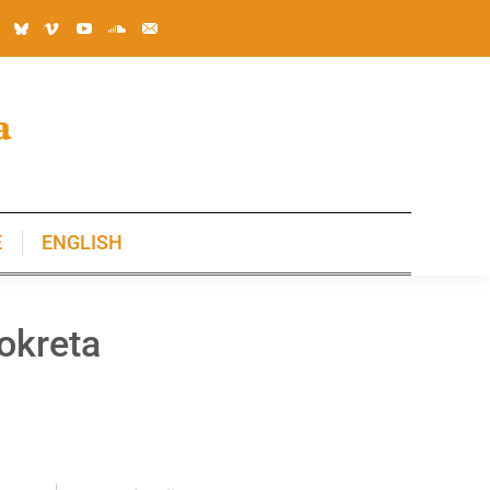
E
ENGLISH
E
ENGLISH
pokreta