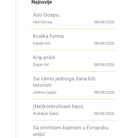
Najnovije
Asti Gospu
Heni Erceg
08/08/2026
Kratka forma
Danilo Kiš
08/08/2026
Kraj priče
Dejan Ilić
08/08/2026
Svi ćemo jednoga dana biti
teroristi
Jelena Cupać
08/08/2026
(Ne)kontrolisani haos
Rodoljub Šabić
08/08/2026
Sa smrtnom kaznom u Evropsku
uniju!