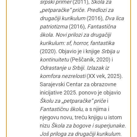
srpski primer
(2011),
Škola za
„petparačke“ priče. Predlozi za
drugačiji kurikulum
(2016),
Dva lica
patriotizma
(2016),
Fantastična
škola. Novi prilozi za drugačiji
kurikulum: sf, horror, fantastika
(2020). Objavio je i knjige
Srbija u
kontinuitetu
(Peščanik, 2020) i
Odrastanje u Srbiji. Izlazak iz
komfora nezrelosti
(XX vek, 2025).
Sarajevski Centar za obrazovne
inicijative 2025. ponovo je objavio
Školu za „petparačke“ priče
i
Fantastičnu školu
, a s njima i
njegovu novu, treću knjigu u istom
nizu
Škola za bogove i superjunake.
Još priloga za drugačiji kurikulum
.