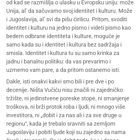
od kad se razmišlja o ulasku u Evropsku uniju: može
Unija, al’ da sačuvamo svoj identitet i kulturu. Može
i Jugoslavija, al’ svi da pišu ćirilicu. Pritom, svoditi
identitet i kulturu na jedno pismo i videti pismo kao
bedem odbrane identiteta i kulture, moguće je
samo kada su i identitet i kultura bez sadržaja i
smisla. Identitet i kultura tu su samo krinka za
jadnu i banalnu politiku: da vas prevarimo i
uzmemo vam pare, a da pritom ostanemo isti.
Dakle, isti onakvi kakvi smo bili i pre dve i po
decenije. Ništa Vučiću nisu značili ni zajedničko
tržište, ni jedinstvene poreske stope, ni smanjenje
troškova, ni brži protok roba i ljudi, ni mnogo više
investitora, ni „dobit i za nas ali i za sve druge u
regionu“, kada je trebalo sravniti sa zemljom
Jugoslaviju i pobiti ljude koji su zajedno sa nama