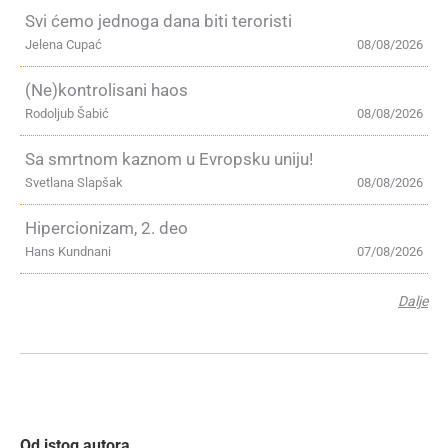
Svi ćemo jednoga dana biti teroristi
Jelena Cupać
08/08/2026
(Ne)kontrolisani haos
Rodoljub Šabić
08/08/2026
Sa smrtnom kaznom u Evropsku uniju!
Svetlana Slapšak
08/08/2026
Hipercionizam, 2. deo
Hans Kundnani
07/08/2026
Dalje
Od istog autora