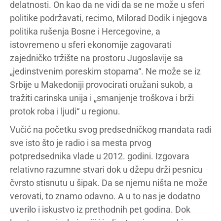
delatnosti. On kao da ne vidi da se ne može u sferi
politike podržavati, recimo, Milorad Dodik i njegova
politika rušenja Bosne i Hercegovine, a
istovremeno u sferi ekonomije zagovarati
zajedničko tržište na prostoru Jugoslavije sa
„jedinstvenim poreskim stopama“. Ne može se iz
Srbije u Makedoniji provocirati oružani sukob, a
tražiti carinska unija i „smanjenje troškova i brži
protok roba i ljudi“ u regionu.
Vučić na početku svog predsedničkog mandata radi
sve isto što je radio i sa mesta prvog
potpredsednika vlade u 2012. godini. Izgovara
relativno razumne stvari dok u džepu drži pesnicu
čvrsto stisnutu u šipak. Da se njemu ništa ne može
verovati, to znamo odavno. A u to nas je dodatno
uverilo i iskustvo iz prethodnih pet godina. Dok