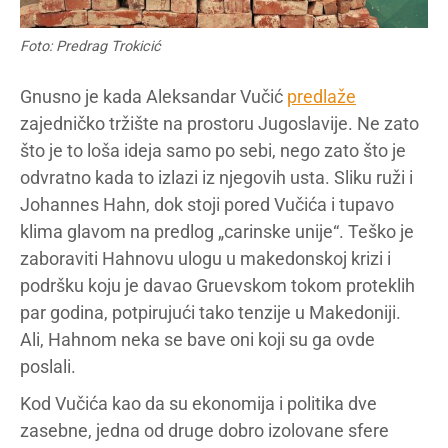
Foto: Predrag Trokicić
Gnusno je kada Aleksandar Vučić
predlaže
zajedničko tržište na prostoru Jugoslavije. Ne zato
što je to loša ideja samo po sebi, nego zato što je
odvratno kada to izlazi iz njegovih usta. Sliku ruži i
Johannes Hahn, dok stoji pored Vučića i tupavo
klima glavom na predlog „carinske unije“. Teško je
zaboraviti Hahnovu ulogu u makedonskoj krizi i
podršku koju je davao Gruevskom tokom proteklih
par godina, potpirujući tako tenzije u Makedoniji.
Ali, Hahnom neka se bave oni koji su ga ovde
poslali.
Kod Vučića kao da su ekonomija i politika dve
zasebne, jedna od druge dobro izolovane sfere