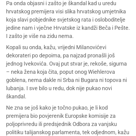
Pa onda objasni i zašto je škandal kad u uredu
hrvatskog premijera visi slika hrvatskog umjetnika
koja slavi pobjednike svjetskog rata i osloboditelje
jedine nam i vječne Hrvatske iz kandži Beča i Pešte.
I zašto je više na zidu nema.
Kopali su onda, kažu, vrijedni Milanovićevi
dekorateri po depoima, pa najzad pronašli još
jednog Ivekovića. Ovaj put stvar je, rekoše, sigurna
– neka žena koja čita, poput onog Wiehlerova
goblena, nema dakle ni Srba ni Bugara ni topova ni
lubanja. I sve bilo u redu, dok nije pukao novi
škandal.
Ne zna se još kako je točno pukao, je li kod
premijera bio povjerenik Europske komisije za
poljoprivredu ili predsjednik Odbora za vanjsku
politiku talijanskog parlamenta, tek odjednom, kažu