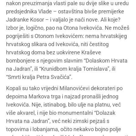
nakon preuzimanja vlasti pale su dvije slike u uredu
predsjednika Vlade – ostavština bivše premijerke
Jadranke Kosor – i valjalo je naći nove. Ali koje?
Izbor je, logično, pao na Otona Ivekovića. Ne možeš
pogriješiti s Otonom Ivekovićem: nema hrvatskijeg
hrvatskog slikara od Ivekovića, niti čestitog
hrvatskog doma bez uokvirene Kraševe
bombonjere s njegovim slavnim “Dolaskom Hrvata
na Jadran”, ili “Krunidbom kralja Tomislava”, ili
“Smrti kralja Petra Svačića”.
Kopali su tako vrijedni Milanovićevi dekorateri po
depoima Markova trga i najzad pronašli jednog
Ivekovića. Nije, istinabog, bilo ulje na platnu, već
više akvarel, i nije bio monumentalni “Dolazak
Hrvata na Jadran”, već neki zimski pejzaš s
topovima i lobanjama, očito nekakvo bojno polje