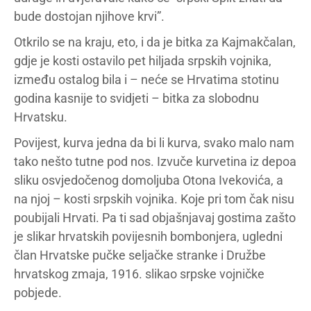
bude dostojan njihove krvi”.
Otkrilo se na kraju, eto, i da je bitka za Kajmakčalan,
gdje je kosti ostavilo pet hiljada srpskih vojnika,
između ostalog bila i – neće se Hrvatima stotinu
godina kasnije to svidjeti – bitka za slobodnu
Hrvatsku.
Povijest, kurva jedna da bi li kurva, svako malo nam
tako nešto tutne pod nos. Izvuče kurvetina iz depoa
sliku osvjedočenog domoljuba Otona Ivekovića, a
na njoj – kosti srpskih vojnika. Koje pri tom čak nisu
poubijali Hrvati. Pa ti sad objašnjavaj gostima zašto
je slikar hrvatskih povijesnih bombonjera, ugledni
član Hrvatske pučke seljačke stranke i Družbe
hrvatskog zmaja, 1916. slikao srpske vojničke
pobjede.