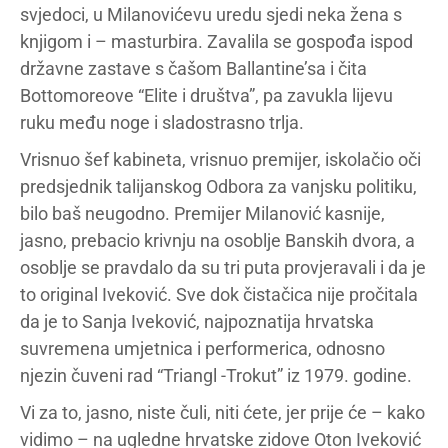
svjedoci, u Milanovićevu uredu sjedi neka žena s
knjigom i – masturbira. Zavalila se gospođa ispod
državne zastave s čašom Ballantine’sa i čita
Bottomoreove “Elite i društva”, pa zavukla lijevu
ruku među noge i sladostrasno trlja.
Vrisnuo šef kabineta, vrisnuo premijer, iskolačio oči
predsjednik talijanskog Odbora za vanjsku politiku,
bilo baš neugodno. Premijer Milanović kasnije,
jasno, prebacio krivnju na osoblje Banskih dvora, a
osoblje se pravdalo da su tri puta provjeravali i da je
to original Iveković. Sve dok čistačica nije pročitala
da je to Sanja Iveković, najpoznatija hrvatska
suvremena umjetnica i performerica, odnosno
njezin čuveni rad “Triangl -Trokut” iz 1979. godine.
Vi za to, jasno, niste čuli, niti ćete, jer prije će – kako
vidimo – na ugledne hrvatske zidove Oton Iveković