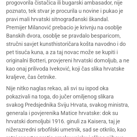
progovorila čistačica ili bugarski ambasador, nije
poznato, tek stvar je procurila u novine i pukao je
pravi mali hrvatski sitnograđanski škandal.
Premijer Milanović prebacio je krivnju na osoblje
Banskih dvora, osoblje se pravdalo besparicom,
stručni savjet kunsthistoričara košta navodno i do
pet tisuća kuna, a za taj novac može se kupiti i
originalni Botteri, provjereni hrvatski domoljub, a ne
kao onaj prilivoda Iveković, koji čas slika hrvatske
kraljeve, čas četnike.
Nije nitko naglas rekao, ali svi su ispod oka
pokazivali na toga, do jučer omiljenog slikara
svakog Predsjednika Sviju Hrvata, svakog ministra,
generala i povjerenika Matice hrvatske: dok su
hrvatski domoljubi 1916. ginuli za Kaisera, taj je
nižerazredni srbofilski umetnik, sad se otkrilo, kao