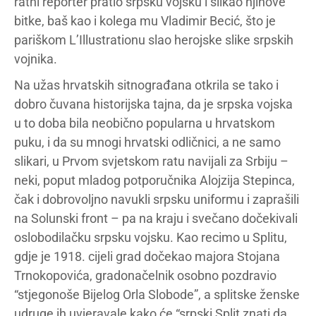
ratni reporter pratio srpsku vojsku i slikao njihove
bitke, baš kao i kolega mu Vladimir Becić, što je
pariškom L’Illustrationu slao herojske slike srpskih
vojnika.
Na užas hrvatskih sitnograđana otkrila se tako i
dobro čuvana historijska tajna, da je srpska vojska
u to doba bila neobično popularna u hrvatskom
puku, i da su mnogi hrvatski odličnici, a ne samo
slikari, u Prvom svjetskom ratu navijali za Srbiju –
neki, poput mladog potporučnika Alojzija Stepinca,
čak i dobrovoljno navukli srpsku uniformu i zaprašili
na Solunski front – pa na kraju i svečano dočekivali
oslobodilačku srpsku vojsku. Kao recimo u Splitu,
gdje je 1918. cijeli grad dočekao majora Stojana
Trnokopovića, gradonačelnik osobno pozdravio
“stjegonoše Bijelog Orla Slobode”, a splitske ženske
udruge ih uvjeravale kako će “srpski Split znati da