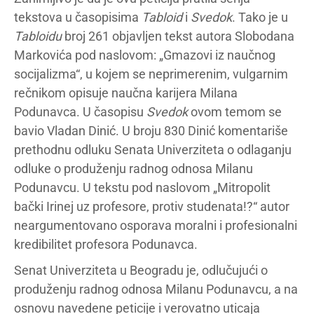
tekstova u časopisima
Tabloid
i
Svedok
. Tako je u
Tabloidu
broj 261 objavljen tekst autora Slobodana
Markovića pod naslovom: „Gmazovi iz naučnog
socijalizma“, u kojem se neprimerenim, vulgarnim
rečnikom opisuje naučna karijera Milana
Podunavca. U časopisu
Svedok
ovom temom se
bavio Vladan Dinić. U broju 830 Dinić komentariše
prethodnu odluku Senata Univerziteta o odlaganju
odluke o produženju radnog odnosa Milanu
Podunavcu. U tekstu pod naslovom „Mitropolit
bački Irinej uz profesore, protiv studenata!?“ autor
neargumentovano osporava moralni i profesionalni
kredibilitet profesora Podunavca.
Senat Univerziteta u Beogradu je, odlučujući o
produženju radnog odnosa Milanu Podunavcu, a na
osnovu navedene peticije i verovatno uticaja