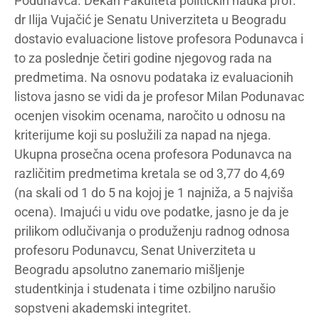
Podunavca. Dekan Fakulteta političkih nauka prof.
dr Ilija Vujačić je Senatu Univerziteta u Beogradu
dostavio evaluacione listove profesora Podunavca i
to za poslednje četiri godine njegovog rada na
predmetima. Na osnovu podataka iz evaluacionih
listova jasno se vidi da je profesor Milan Podunavac
ocenjen visokim ocenama, naročito u odnosu na
kriterijume koji su poslužili za napad na njega.
Ukupna prosečna ocena profesora Podunavca na
različitim predmetima kretala se od 3,77 do 4,69
(na skali od 1 do 5 na kojoj je 1 najniža, a 5 najviša
ocena). Imajući u vidu ove podatke, jasno je da je
prilikom odlučivanja o produženju radnog odnosa
profesoru Podunavcu, Senat Univerziteta u
Beogradu apsolutno zanemario mišljenje
studentkinja i studenata i time ozbiljno narušio
sopstveni akademski integritet.