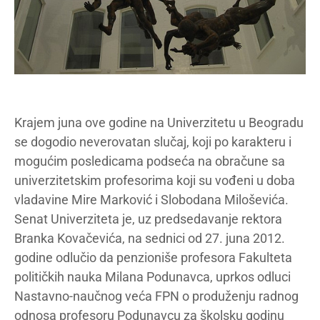
Krajem juna ove godine na Univerzitetu u Beogradu
se dogodio neverovatan slučaj, koji po karakteru i
mogućim posledicama podseća na obračune sa
univerzitetskim profesorima koji su vođeni u doba
vladavine Mire Marković i Slobodana Miloševića.
Senat Univerziteta je, uz predsedavanje rektora
Branka Kovačevića, na sednici od 27. juna 2012.
godine odlučio da penzioniše profesora Fakulteta
političkih nauka Milana Podunavca, uprkos odluci
Nastavno-naučnog veća FPN o produženju radnog
odnosa profesoru Podunavcu za školsku godinu