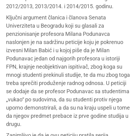
2012/2013, 2013/2014. i 2014/2015. godinu.
Ključni argument članica i članova Senata
Univerziteta u Beogradu koji su glasali za
penzionisanje profesora Milana Podunavca
naslonjen je na sadržinu peticije koju je pokrenuo
izvesni Milan Babić i u kojoj piše da je Milan
Podunavac jedan od najgorih profesora u istoriji
FPN, krajnje neobjektivan ispitivač, zbog koga su
mnogi studenti prekinuli studije, te da mu zbog toga
treba sprečiti produženje radnog odnosa. U peticiji
se dodaje da se profesor Podunavac sa studentima
„vukao“ po sudovima, da su studenti protiv njega
uporno demonstrirali, a da su na kraju uspeli u tome
da njegov predmet prebace iz prve godine studija u
drugu.
Zanimljivo je da je ovu peticiju pratila serija