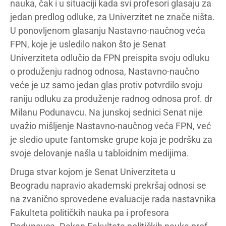
nauka, čak i u situaciji kada svi profesori glasaju za
jedan predlog odluke, za Univerzitet ne znače ništa.
U ponovljenom glasanju Nastavno-naučnog veća
FPN, koje je usledilo nakon što je Senat
Univerziteta odlučio da FPN preispita svoju odluku
o produženju radnog odnosa, Nastavno-naučno
veće je uz samo jedan glas protiv potvrdilo svoju
raniju odluku za produženje radnog odnosa prof. dr
Milanu Podunavcu. Na junskoj sednici Senat nije
uvažio mišljenje Nastavno-naučnog veća FPN, već
je sledio upute fantomske grupe koja je podršku za
svoje delovanje našla u tabloidnim medijima.
Druga stvar kojom je Senat Univerziteta u
Beogradu napravio akademski prekršaj odnosi se
na zvanično sprovedene evaluacije rada nastavnika
Fakulteta političkih nauka pa i profesora