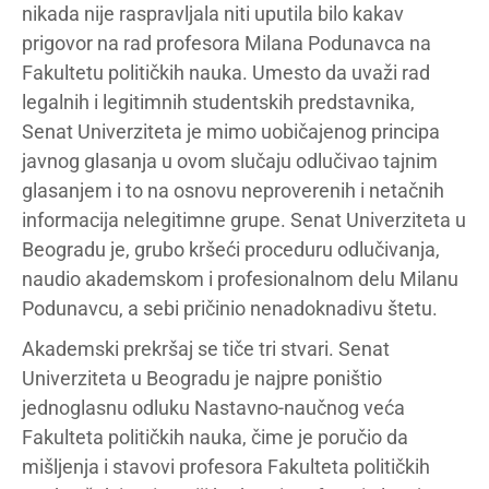
nikada nije raspravljala niti uputila bilo kakav
prigovor na rad profesora Milana Podunavca na
Fakultetu političkih nauka. Umesto da uvaži rad
legalnih i legitimnih studentskih predstavnika,
Senat Univerziteta je mimo uobičajenog principa
javnog glasanja u ovom slučaju odlučivao tajnim
glasanjem i to na osnovu neproverenih i netačnih
informacija nelegitimne grupe. Senat Univerziteta u
Beogradu je, grubo kršeći proceduru odlučivanja,
naudio akademskom i profesionalnom delu Milanu
Podunavcu, a sebi pričinio nenadoknadivu štetu.
Akademski prekršaj se tiče tri stvari. Senat
Univerziteta u Beogradu je najpre poništio
jednoglasnu odluku Nastavno-naučnog veća
Fakulteta političkih nauka, čime je poručio da
mišljenja i stavovi profesora Fakulteta političkih