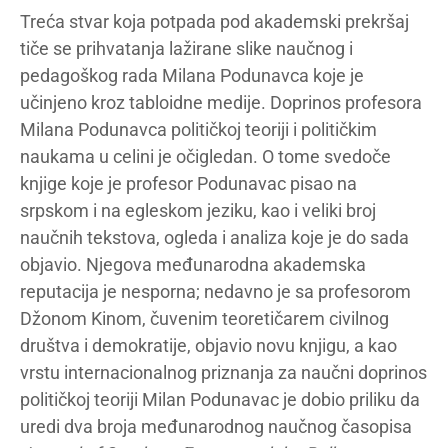
Treća stvar koja potpada pod akademski prekršaj
tiče se prihvatanja lažirane slike naučnog i
pedagoškog rada Milana Podunavca koje je
učinjeno kroz tabloidne medije. Doprinos profesora
Milana Podunavca političkoj teoriji i političkim
naukama u celini je očigledan. O tome svedoče
knjige koje je profesor Podunavac pisao na
srpskom i na egleskom jeziku, kao i veliki broj
naučnih tekstova, ogleda i analiza koje je do sada
objavio. Njegova međunarodna akademska
reputacija je nesporna; nedavno je sa profesorom
Džonom Kinom, čuvenim teoretičarem civilnog
društva i demokratije, objavio novu knjigu, a kao
vrstu internacionalnog priznanja za naučni doprinos
političkoj teoriji Milan Podunavac je dobio priliku da
uredi dva broja međunarodnog naučnog časopisa