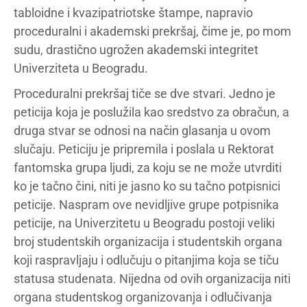
tabloidne i kvazipatriotske štampe, napravio
proceduralni i akademski prekršaj, čime je, po mom
sudu, drastično ugrožen akademski integritet
Univerziteta u Beogradu.
Proceduralni prekršaj tiče se dve stvari. Jedno je
peticija koja je poslužila kao sredstvo za obračun, a
druga stvar se odnosi na način glasanja u ovom
slučaju. Peticiju je pripremila i poslala u Rektorat
fantomska grupa ljudi, za koju se ne može utvrditi
ko je tačno čini, niti je jasno ko su tačno potpisnici
peticije. Naspram ove nevidljive grupe potpisnika
peticije, na Univerzitetu u Beogradu postoji veliki
broj studentskih organizacija i studentskih organa
koji raspravljaju i odlučuju o pitanjima koja se tiču
statusa studenata. Nijedna od ovih organizacija niti
organa studentskog organizovanja i odlučivanja