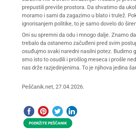
prepustili previše prostora. Da shvatimo da ukoli
moramo i sami da zagazimo u blato i trulež. P
ignorisanjem politike, to je samo dovelo do širen
Oni su spremni da odu i mnogo dalje. Znamo da 
trebalo da ostanemo začuđeni pred svim postu
osuđujmo svaki naredni nasilni potez. Budimo gla
smo isto to osudili i prošlog meseca i prošle ned
nas drže razjedinjenima. To je njihova jedina š
Peščanik.net, 27.04.2026.
PODRŽITE PEŠČANIK