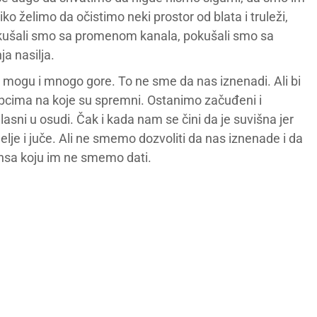
ko želimo da očistimo neki prostor od blata i truleži,
okušali smo sa promenom kanala, pokušali smo sa
ja nasilja.
mogu i mnogo gore. To ne sme da nas iznenadi. Ali bi
pcima na koje su spremni. Ostanimo začuđeni i
sni u osudi. Čak i kada nam se čini da je suvišna jer
elje i juče. Ali ne smemo dozvoliti da nas iznenade i da
ansa koju im ne smemo dati.