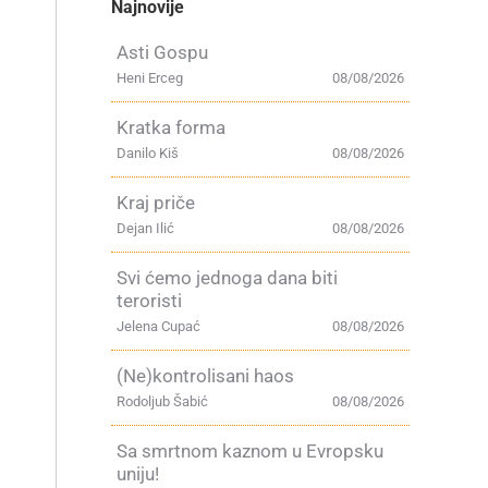
Najnovije
Asti Gospu
Heni Erceg
08/08/2026
Kratka forma
Danilo Kiš
08/08/2026
Kraj priče
Dejan Ilić
08/08/2026
Svi ćemo jednoga dana biti
teroristi
Jelena Cupać
08/08/2026
(Ne)kontrolisani haos
Rodoljub Šabić
08/08/2026
Sa smrtnom kaznom u Evropsku
uniju!