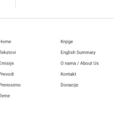
Home
Knjige
Tekstovi
English Summary
Emisije
O nama / About Us
Prevodi
Kontakt
Prenosimo
Donacije
Teme