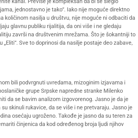
ite kanal. Previše je kompleksan da bi se sleglo
mljama, jednostavno je tako“. Iako nije moguće direktno
 sa količinom nasilja u društvu, nije moguće ni odbaciti da
u glavnu publiku rijalitija, da oni više i ne gledaju
ijalitiju završi na društvenim mrežama. Što je šokantniji to
a u „Eliti“. Sve to doprinosi da nasilje postaje deo zabave,
dnom bili podvrgnuti uvredama, mizoginim izjavama i
 poslaničke grupe Srpske napredne stranke Milenko
niti da se bavim analizom izgovorenog. Jasno je da je
su skinuli rukavice, da se više i ne pretvaraju. Jasno je
godina osećaju ugroženo. Takođe je jasno da su teren za
ariti činjenica da kod određenog broja ljudi njihov