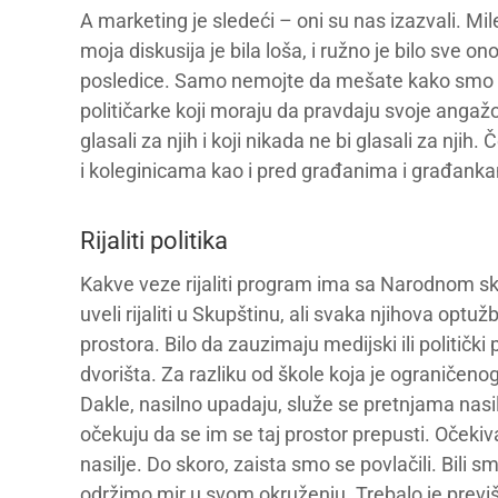
A marketing je sledeći – oni su nas izazvali. Mi
moja diskusija je bila loša, i ružno je bilo sve
posledice. Samo nemojte da mešate kako smo do 
političarke koji moraju da pravdaju svoje anga
glasali za njih i koji nikada ne bi glasali za nj
i koleginicama kao i pred građanima i građank
Rijaliti politika
Kakve veze rijaliti program ima sa Narodnom 
uveli rijaliti u Skupštinu, ali svaka njihova optu
prostora. Bilo da zauzimaju medijski ili politički
dvorišta. Za razliku od škole koja je ograničenog 
Dakle, nasilno upadaju, služe se pretnjama nasil
očekuju da se im se taj prostor prepusti. Očekiv
nasilje. Do skoro, zaista smo se povlačili. Bili 
održimo mir u svom okruženju. Trebalo je previ