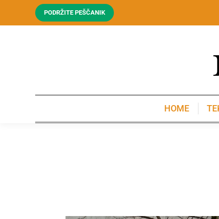
PODRŽITE PEŠČANIK
HOME
TE
HOME
TE