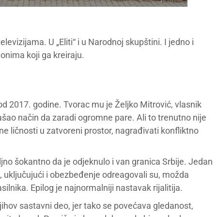
levizijama. U „Eliti“ i u Narodnoj skupštini. I jedno i
onima koji ga kreiraju.
k od 2017. godine. Tvorac mu je Željko Mitrović, vlasnik
šao način da zaradi ogromne pare. Ali to trenutno nije
e ličnosti u zatvoreni prostor, nagrađivati konfliktno
ljno šokantno da je odjeknulo i van granica Srbije. Jedan
i, uključujući i obezbeđenje odreagovali su, možda
ilnika. Epilog je najnormalniji nastavak rijalitija.
 njihov sastavni deo, jer tako se povećava gledanost,