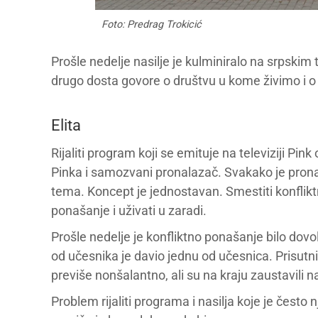
Foto: Predrag Trokicić
Prošle nedelje nasilje je kulminiralo na srpskim te
drugo dosta govore o društvu u kome živimo i o 
Elita
Rijaliti program koji se emituje na televiziji Pin
Pinka i samozvani pronalazač. Svakako je prona
tema. Koncept je jednostavan. Smestiti konfliktn
ponašanje i uživati u zaradi.
Prošle nedelje je konfliktno ponašanje bilo dovo
od učesnika je davio jednu od učesnica. Prisutn
previše nonšalantno, ali su na kraju zaustavili nas
Problem rijaliti programa i nasilja koje je često