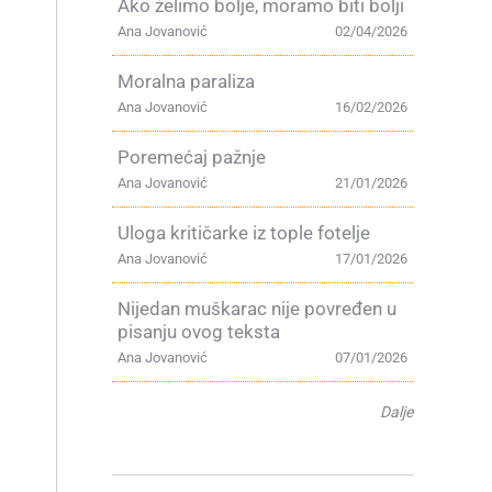
Ako želimo bolje, moramo biti bolji
Ana Jovanović
02/04/2026
Moralna paraliza
Ana Jovanović
16/02/2026
Poremećaj pažnje
Ana Jovanović
21/01/2026
Uloga kritičarke iz tople fotelje
Ana Jovanović
17/01/2026
Nijedan muškarac nije povređen u
pisanju ovog teksta
Ana Jovanović
07/01/2026
Dalje