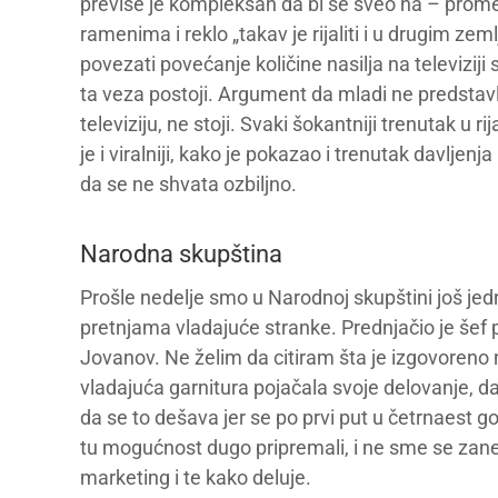
previše je kompleksan da bi se sveo na – promen
ramenima i reklo „takav je rijaliti i u drugim ze
povezati povećanje količine nasilja na televiziji
ta veza postoji. Argument da mladi ne predstavljaj
televiziju, ne stoji. Svaki šokantniji trenutak u r
je i viralniji, kako je pokazao i trenutak davljenj
da se ne shvata ozbiljno.
Narodna skupština
Prošle nedelje smo u Narodnoj skupštini još je
pretnjama vladajuće stranke. Prednjačio je šef
Jovanov. Ne želim da citiram šta je izgovoreno 
vladajuća garnitura pojačala svoje delovanje, da 
da se to dešava jer se po prvi put u četrnaest 
tu mogućnost dugo pripremali, i ne sme se zanem
marketing i te kako deluje.