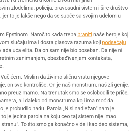
vim zlodelima, policija, pravosudni sistem i šire društvo
, jer to je lakše nego da se suoče sa svojim udelom u
jem Epstinom. Naročito kada treba
braniti
naše heroje koji
 ovom slučaju ima i dosta glasova razuma koji
podsećaju
vladajuća elita. Da on sam nije bio poseban. Da nije ni
konkretnim zanimanjem, obezbeđivanjem kontakata,
e.
Vučićem. Mislim da živimo sličnu vrstu njegove
, on sve kontroliše. On je naš monstrum, naš zli genije.
remno preuzimamo. Na trenutak smo se oslobodili te priče,
 namera, ali daleko od monstruma koji ima moć da
to je probudilo nadu. Parola „Nisi nadležan“ nam je
 to je jedina parola na koju ceo taj sistem nije imao
 stranu“. To što smo ga konačno videli kao deo sistema,