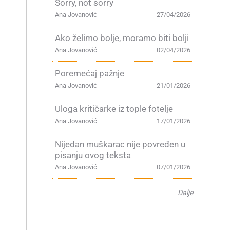
Sorry, not sorry
Ana Jovanović
27/04/2026
Ako želimo bolje, moramo biti bolji
Ana Jovanović
02/04/2026
Poremećaj pažnje
Ana Jovanović
21/01/2026
Uloga kritičarke iz tople fotelje
Ana Jovanović
17/01/2026
Nijedan muškarac nije povređen u
pisanju ovog teksta
Ana Jovanović
07/01/2026
Dalje