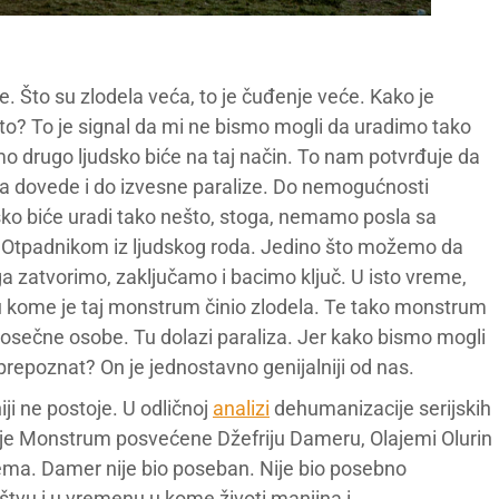
je. Što su zlodela veća, to je čuđenje veće. Kako je
o? To je signal da mi ne bismo mogli da uradimo tako
o drugo ljudsko biće na taj način. To nam potvrđuje da
da dovede i do izvesne paralize. Do nemogućnosti
ko biće uradi tako nešto, stoga, nemamo posla sa
Otpadnikom iz ljudskog roda. Jedino što možemo da
ga zatvorimo, zaključamo i bacimo ključ. U isto vreme,
kome je taj monstrum činio zlodela. Te tako monstrum
 od prosečne osobe. Tu dolazi paraliza. Jer kako bismo mogli
prepoznat? On je jednostavno genijalniji od nas.
iji ne postoje. U odličnoj
analizi
dehumanizacije serijskih
rije Monstrum posvećene Džefriju Dameru, Olajemi Olurin
tema. Damer nije bio poseban. Nije bio posebno
uštvu i u vremenu u kome životi manjina i