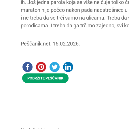
ih. Još jedna parola koja se više ne čuje toliko č
maraton nije počeo nakon pada nadstrešnice u 
i ne treba da se trči samo na ulicama. Treba da 
porodicama. I treba da ga trčimo zajedno, svi ko
Peščanik.net, 16.02.2026.
PODRŽITE PEŠČANIK