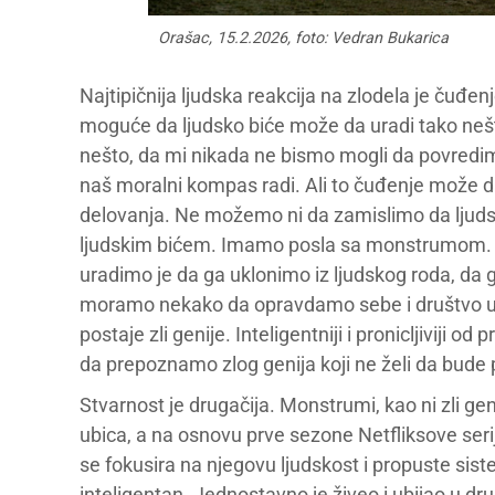
Orašac, 15.2.2026, foto: Vedran Bukarica
Najtipičnija ljudska reakcija na zlodela je čuđen
moguće da ljudsko biće može da uradi tako nešt
nešto, da mi nikada ne bismo mogli da povredim
naš moralni kompas radi. Ali to čuđenje može 
delovanja. Ne možemo ni da zamislimo da ljuds
ljudskim bićem. Imamo posla sa monstrumom. 
uradimo je da ga uklonimo iz ljudskog roda, da 
moramo nekako da opravdamo sebe i društvo u 
postaje zli genije. Inteligentniji i pronicljiviji
da prepoznamo zlog genija koji ne želi da bude 
Stvarnost je drugačija. Monstrumi, kao ni zli gen
ubica, a na osnovu prve sezone Netfliksove se
se fokusira na njegovu ljudskost i propuste sis
inteligentan. Jednostavno je živeo i ubijao u dr