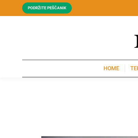
PODRŽITE PEŠČANIK
HOME
TE
HOME
TE