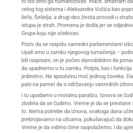
to što smo ga humanizovali. Inače, smatram da 
celog tog sistema i Aleksandra Vučića kao pojed
šefa, Šešelja, a drugi deo života provodi u str
istupa je strah. Promena je došla jer se odjednom
Grupa koju nije očekivao.
Poziv da se raspišu vanredni parlamentarni izbori
Upali smo u zamku njegovog tumačenja – pošto 
bili raspisani, on je počeo slavodobitno da pon
da upadnemo u tu zamku. Potpis, kao i funkcija 
jedinstvo. Ne apsolutnu moć jednog čoveka. 
palo na pamet da o održavanju vanrednih izbor
I tu upadamo u moralnu paralizu. Iznova se ču
zlodela da se čudimo. Vreme je da se prestane s
to. Nema potrebe da iznova, svakoga dana učim
prebrojavamo na ulicama, pokušavajući da dok
Vreme je da vidimo čime raspolažemo, i da up