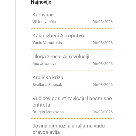
Najnovije
Karavane
Viktor Ivančić
06/08/2026
Kako izbeći AI ropstvo
Yanis Varoufakis
06/08/2026
Uloga žene u AI revoluciji
Ana Jovanović
06/08/2026
Krajiška kriza
Svetlana Slapšak
06/08/2026
Vučićev posjet zavičaju i besmisao
entiteta
Dragan Markovina
06/08/2026
Jovina gimnazija u raljama vudu
pravoslavlja