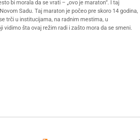
esto bi morala da se vrati – „ovo je maraton“. I taj
Novom Sadu. Taj maraton je počeo pre skoro 14 godina,
se trči u institucijama, na radnim mestima, u
ji vidimo šta ovaj režim radi i zašto mora da se smeni.