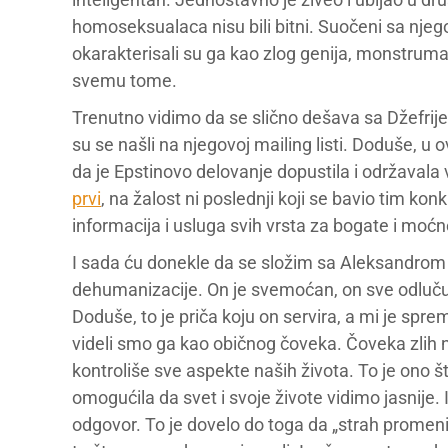
homoseksualaca nisu bili bitni. Suočeni sa njego
okarakterisali su ga kao zlog genija, monstruma
svemu tome.
Trenutno vidimo da se slično dešava sa Džefri
su se našli na njegovoj mailing listi. Doduše, u
da je Epstinovo delovanje dopustila i održavala 
prvi
, na žalost ni poslednji koji se bavio tim 
informacija i usluga svih vrsta za bogate i moćn
I sada ću donekle da se složim sa Aleksandrom 
dehumanizacije. On je svemoćan, on sve odlučuje
Doduše, to je priča koju on servira, a mi je sp
videli smo ga kao običnog čoveka. Čoveka zlih
kontroliše sve aspekte naših života. To je ono š
omogućila da svet i svoje živote vidimo jasnije. I
odgovor. To je dovelo do toga da „strah promeni