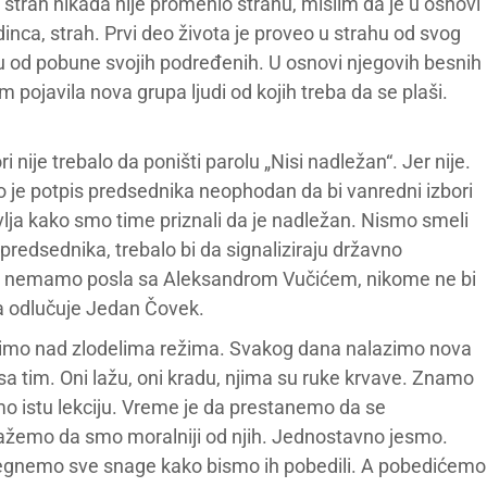
strah nikada nije promenio stranu, mislim da je u osnovi
inca, strah. Prvi deo života je proveo u strahu od svog
ahu od pobune svojih podređenih. U osnovi njegovih besnih
 pojavila nova grupa ljudi od kojih treba da se plaši.
 nije trebalo da poništi parolu „Nisi nadležan“. Jer nije.
je potpis predsednika neophodan da bi vanredni izbori
avlja kako smo time priznali da je nadležan. Nismo smeli
predsednika, trebalo bi da signaliziraju državno
Da nemamo posla sa Aleksandrom Vučićem, nikome ne bi
a odlučuje Jedan Čovek.
dimo nad zlodelima režima. Svakog dana nalazimo nova
a tim. Oni lažu, oni kradu, njima su ruke krvave. Znamo
o istu lekciju. Vreme je da prestanemo da se
ažemo da smo moralniji od njih. Jednostavno jesmo.
regnemo sve snage kako bismo ih pobedili. A pobedićemo