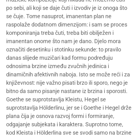
po sebi, ali koji se daje čuti i izvodiv je iz onoga što
se čuje. Tome nasuprot, imanentan plan ne
raspolaže dodatnom dimenzijom: i sam se proces
komponiranja treba čuti, treba biti obilježen i
imanentan onome što nam je dano. Djelo mora
označiti desetinku i stotinku sekunde: to pravilo
danas slijede muzičari kad formu podređuju
odnosima brzine između zvučnih jedinica i
dinamičnih afektivnih naboja. Isto se može reći i za
književnost: nije važno pisati brzo ili sporo, nego je
bitno da samo pisanje nastane iz brzina i sporosti.
Goethe se suprotstavlja Kleistu, Hegel se
suprotstavlja Hölderlinu, jer se i Goethe i Hegel drže
plana čija je osnova razvoj formi i formiranje,
odgajanje subjekata i karaktera. Suprotno tome,
kod Kleista i Hölderlina sve se svodi samo na brzine