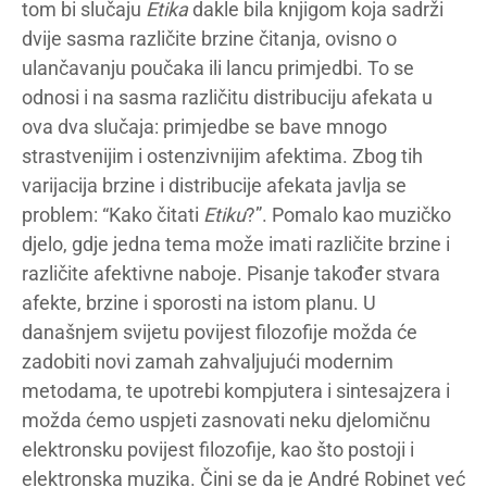
tom bi slučaju
Etika
dakle bila knjigom koja sadrži
dvije sasma različite brzine čitanja, ovisno o
ulančavanju poučaka ili lancu primjedbi. To se
odnosi i na sasma različitu distribuciju afekata u
ova dva slučaja: primjedbe se bave mnogo
strastvenijim i ostenzivnijim afektima. Zbog tih
varijacija brzine i distribucije afekata javlja se
problem: “Kako čitati
Etiku
?”. Pomalo kao muzičko
djelo, gdje jedna tema može imati različite brzine i
različite afektivne naboje. Pisanje također stvara
afekte, brzine i sporosti na istom planu. U
današnjem svijetu povijest filozofije možda će
zadobiti novi zamah zahvaljujući modernim
metodama, te upotrebi kompjutera i sintesajzera i
možda ćemo uspjeti zasnovati neku djelomičnu
elektronsku povijest filozofije, kao što postoji i
elektronska muzika. Čini se da je André Robinet već