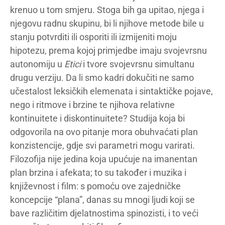
krenuo u tom smjeru. Stoga bih ga upitao, njega i
njegovu radnu skupinu, bi li njihove metode bile u
stanju potvrditi ili osporiti ili izmijeniti moju
hipotezu, prema kojoj primjedbe imaju svojevrsnu
autonomiju u
Etici
i tvore svojevrsnu simultanu
drugu verziju. Da li smo kadri dokučiti ne samo
učestalost leksičkih elemenata i sintaktičke pojave,
nego i ritmove i brzine te njihova relativne
kontinuitete i diskontinuitete? Studija koja bi
odgovorila na ovo pitanje mora obuhvaćati plan
konzistencije, gdje svi parametri mogu varirati.
Filozofija nije jedina koja upućuje na imanentan
plan brzina i afekata; to su također i muzika i
književnost i film: s pomoću ove zajedničke
koncepcije “plana”, danas su mnogi ljudi koji se
bave različitim djelatnostima spinozisti, i to veći