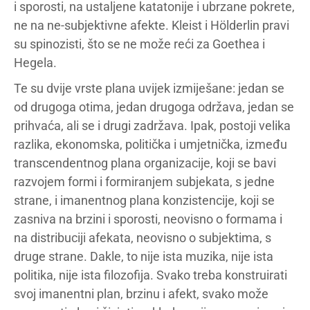
i sporosti, na ustaljene katatonije i ubrzane pokrete,
ne na ne-subjektivne afekte. Kleist i Hölderlin pravi
su spinozisti, što se ne može reći za Goethea i
Hegela.
Te su dvije vrste plana uvijek izmiješane: jedan se
od drugoga otima, jedan drugoga održava, jedan se
prihvaća, ali se i drugi zadržava. Ipak, postoji velika
razlika, ekonomska, politička i umjetnička, između
transcendentnog plana organizacije, koji se bavi
razvojem formi i formiranjem subjekata, s jedne
strane, i imanentnog plana konzistencije, koji se
zasniva na brzini i sporosti, neovisno o formama i
na distribuciji afekata, neovisno o subjektima, s
druge strane. Dakle, to nije ista muzika, nije ista
politika, nije ista filozofija. Svako treba konstruirati
svoj imanentni plan, brzinu i afekt, svako može