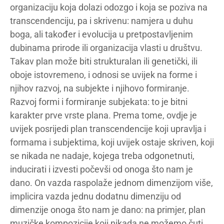
organizaciju koja dolazi odozgo i koja se poziva na
transcendenciju, pa i skrivenu: namjera u duhu
boga, ali također i evolucija u pretpostavljenim
dubinama prirode ili organizacija vlasti u društvu.
Takav plan može biti strukturalan ili genetički, ili
oboje istovremeno, i odnosi se uvijek na forme i
njihov razvoj, na subjekte i njihovo formiranje.
Razvoj formi i formiranje subjekata: to je bitni
karakter prve vrste plana. Prema tome, ovdje je
uvijek posrijedi plan transcendencije koji upravlja i
formama i subjektima, koji uvijek ostaje skriven, koji
se nikada ne nadaje, kojega treba odgonetnuti,
inducirati i izvesti počevši od onoga što nam je
dano. On vazda raspolaže jednom dimenzijom više,
implicira vazda jednu dodatnu dimenziju od
dimenzije onoga što nam je dano: na primjer, plan
muzičke kompozicije koji nikada ne možemo čuti