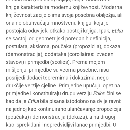
knjige karakterizira modernu književnost. Moderna
književnost zacijelo ima svoja posebna obilježja, ali
ona ne obuhvaćaju mnoštvenu knjigu, koja je
postojala oduvijek, otkako postoji knjiga. Ipak,
Etika
se sastoji od geometrijski poredanih definicija,
postulata, aksioma, poučaka (propozicija), dokaza
(demonstracija), dodataka (corollaires: izvedeni
stavovi) i primjedbi (scolies). Prema mojem
mišljenju, primjedbe su veoma posebne: nisu
posrijedi dodaci teoremima i dokazima, nego
drukčije verzije cjeline. Primjedbe upućuju opet na
primjedbe i konstituiraju drugu verziju
Etike
: čini se
kao da je
Etika
bila pisana istodobno na dvije ravni:
na jednoj kao kontinuirano ulančavanje propozicija
(poučaka) i demonstracija (dokaza), a na drugoj
kao isprekidani i nepredvidljivi lanac primjedbi. U