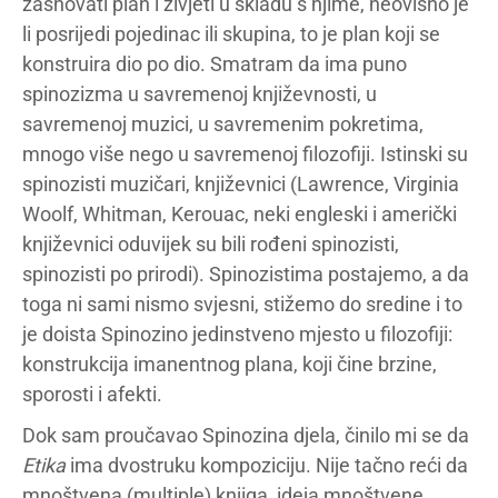
zasnovati plan i živjeti u skladu s njime, neovisno je
li posrijedi pojedinac ili skupina, to je plan koji se
konstruira dio po dio. Smatram da ima puno
spinozizma u savremenoj književnosti, u
savremenoj muzici, u savremenim pokretima,
mnogo više nego u savremenoj filozofiji. Istinski su
spinozisti muzičari, književnici (Lawrence, Virginia
Woolf, Whitman, Kerouac, neki engleski i američki
književnici oduvijek su bili rođeni spinozisti,
spinozisti po prirodi). Spinozistima postajemo, a da
toga ni sami nismo svjesni, stižemo do sredine i to
je doista Spinozino jedinstveno mjesto u filozofiji:
konstrukcija imanentnog plana, koji čine brzine,
sporosti i afekti.
Dok sam proučavao Spinozina djela, činilo mi se da
Etika
ima dvostruku kompoziciju. Nije tačno reći da
mnoštvena (multiple) knjiga, ideja mnoštvene