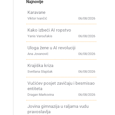
Najnovije
Karavane
Viktor Ivančić
06/08/2026
Kako izbeći AI ropstvo
Yanis Varoufakis
06/08/2026
Uloga žene u AI revoluciji
Ana Jovanović
06/08/2026
Krajiška kriza
Svetlana Slapšak
06/08/2026
Vučićev posjet zavičaju i besmisao
entiteta
Dragan Markovina
06/08/2026
Jovina gimnazija u raljama vudu
pravoslavlja