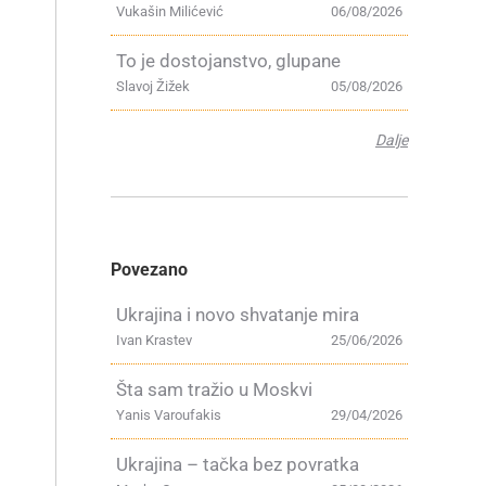
Vukašin Milićević
06/08/2026
To je dostojanstvo, glupane
Slavoj Žižek
05/08/2026
Dalje
Povezano
Ukrajina i novo shvatanje mira
Ivan Krastev
25/06/2026
Šta sam tražio u Moskvi
Yanis Varoufakis
29/04/2026
Ukrajina – tačka bez povratka