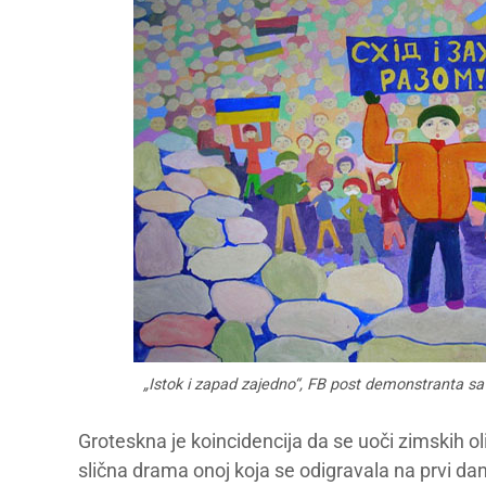
„Istok i zapad zajedno“, FB post demonstranta s
Groteskna je koincidencija da se uoči zimskih oli
slična drama onoj koja se odigravala na prvi dan 