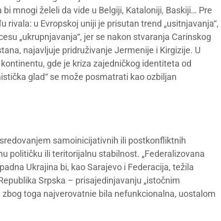
bi mnogi želeli da vide u Belgiji, Kataloniji, Baskiji… Pre
ivala: u Evropskoj uniji je prisutan trend „usitnjavanja“,
ocesu „ukrupnjavanja“, jer se nakon stvaranja Carinskog
ana, najavljuje pridruživanje Jermenije i Kirgizije. U
kontinentu, gde je kriza zajedničkog identiteta od
nistička glad“ se može posmatrati kao ozbiljan
redovanjem samoinicijativnih ili postkonfliktnih
 političku ili teritorijalnu stabilnost. „Federalizovana
apadna Ukrajina bi, kao Sarajevo i Federacija, težila
 Republika Srpska – prisajedinjavanju „istočnim
i zbog toga najverovatnie bila nefunkcionalna, uostalom