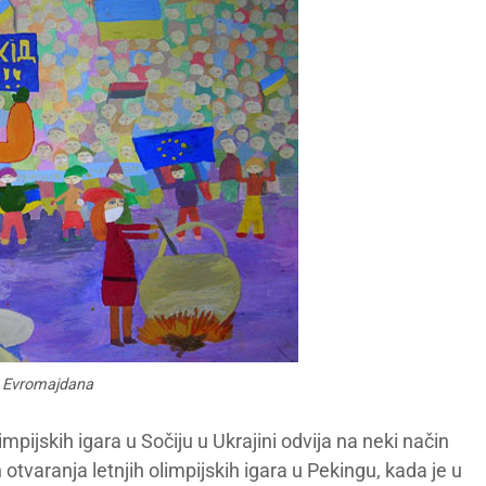
a Evromajdana
mpijskih igara u Sočiju u Ukrajini odvija na neki način
otvaranja letnjih olimpijskih igara u Pekingu, kada je u