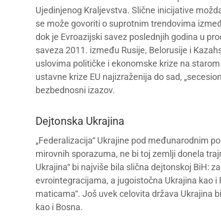
Ujedinjenog Kraljevstva. Slične inicijative možda 
se može govoriti o suprotnim trendovima između r
dok je Evroazijski savez poslednjih godina u pr
saveza 2011. između Rusije, Belorusije i Kazahst
uslovima političke i ekonomske krize na starom 
ustavne krize EU najizraženija do sad, „secesio
bezbednosni izazov.
Dejtonska Ukrajina
„Federalizacija“ Ukrajine pod međunarodnim pos
mirovnih sporazuma, ne bi toj zemlji donela trajnu
Ukrajina“ bi najviše bila slična dejtonskoj BiH: z
evrointegracijama, a jugoistočna Ukrajina kao i
maticama“. Još uvek celovita država Ukrajina b
kao i Bosna.