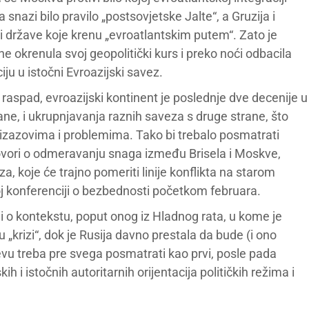
a snazi bilo pravilo „postsovjetske Jalte“, a Gruzija i
ti države koje krenu „evroatlantskim putem“. Zato je
okrenula svoj geopolitički kurs i preko noći odbacila
iju u istočni Evroazijski savez.
ni raspad, evroazijski kontinent je poslednje dve decenije u
rane, i ukrupnjavanja raznih saveza s druge strane, što
izazovima i problemima. Tako bi trebalo posmatrati
govori o odmeravanju snaga između Brisela i Moskve,
a, koje će trajno pomeriti linije konflikta na starom
j konferenciji o bezbednosti početkom februara.
adi o kontekstu, poput onog iz Hladnog rata, u kome je
„krizi“, dok je Rusija davno prestala da bude (i ono
vu treba pre svega posmatrati kao prvi, posle pada
i istočnih autoritarnih orijentacija političkih režima i