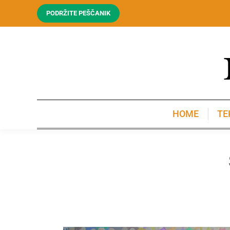
PODRŽITE PEŠČANIK
HOME
TE
HOME
TE