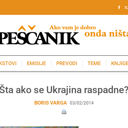
KSTOVI
EMISIJE
PREVODI
TEME
KNJIG
KSTOVI
EMISIJE
PREVODI
TEME
KNJIG
Šta ako se Ukrajina raspadne
BORIS VARGA
03/02/2014