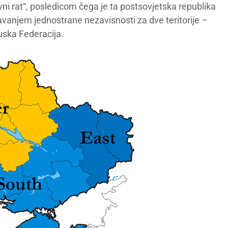
ni rat“, posledicom čega je ta postsovjetska republika
šavanjem jednostrane nezavisnosti za dve teritorije –
uska Federacija.