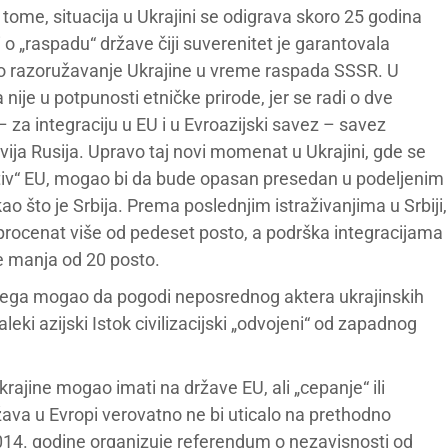
tome, situacija u Ukrajini se odigrava skoro 25 godina
o „raspadu“ države čiji suverenitet je garantovala
 razoružavanje Ukrajine u vreme raspada SSSR. U
je u potpunosti etničke prirode, jer se radi o dve
 – za integraciju u EU i u Evroazijski savez – savez
vija Rusija. Upravo taj novi momenat u Ukrajini, gde se
 „protiv“ EU, mogao bi da bude opasan presedan u podeljenim
o što je Srbija. Prema poslednjim istraživanjima u Srbiji,
procenat više od pedeset posto, a podrška integracijama
je manja od 20 posto.
vega mogao da pogodi neposrednog aktera ukrajinskih
leki azijski Istok civilizacijski „odvojeni“ od zapadnog
krajine mogao imati na države EU, ali „cepanje“ ili
ržava u Evropi verovatno ne bi uticalo na prethodno
14. godine organizuje referendum o nezavisnosti od