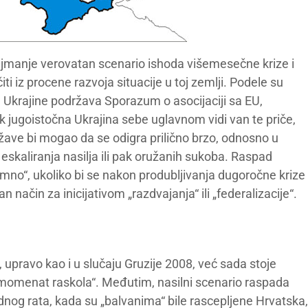
 najmanje verovatan scenario ishoda višemesečne krize i
iti iz procene razvoja situacije u toj zemlji. Podele su
Ukrajine podržava Sporazum o asocijaciji sa EU,
k jugoistočna Ukrajina sebe uglavnom vidi van te priče,
žave bi mogao da se odigra prilično brzo, odnosno u
i eskaliranja nasilja ili pak oružanih sukoba. Raspad
mno“, ukoliko bi se nakon produbljivanja dugoročne krize
 način za inicijativom „razdvajanja“ ili „federalizacije“.
i, upravo kao i u slučaju Gruzije 2008, već sada stoje
 „momenat raskola“. Međutim, nasilni scenario raspada
adnog rata, kada su „balvanima“ bile rascepljene Hrvatska,