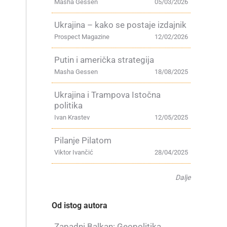
Masha Gessen
05/03/2026
Ukrajina – kako se postaje izdajnik
Prospect Magazine
12/02/2026
Putin i američka strategija
Masha Gessen
18/08/2025
Ukrajina i Trampova Istočna
politika
Ivan Krastev
12/05/2025
Pilanje Pilatom
Viktor Ivančić
28/04/2025
Dalje
Od istog autora
Zapadni Balkan: Geopolitika