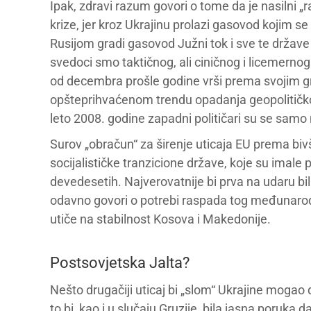
Ipak, zdravi razum govori o tome da je nasilni 
krize, jer kroz Ukrajinu prolazi gasovod kojim s
Rusijom gradi gasovod Južni tok i sve te držav
svedoci smo taktičnog, ali ciničnog i licemernog
od decembra prošle godine vrši prema svojim gra
opšteprihvaćenom trendu opadanja geopolitičko
leto 2008. godine zapadni političari su se samo 
Surov „obračun“ za širenje uticaja EU prema biv
socijalističke tranzicione države, koje su imale
devedesetih. Najverovatnije bi prva na udaru bi
odavno govori o potrebi raspada tog međunarod
utiče na stabilnost Kosova i Makedonije.
Postsovjetska Jalta?
Nešto drugačiji uticaj bi „slom“ Ukrajine moga
to bi, kao i u slučaju Gruzije, bila jasna poruka d