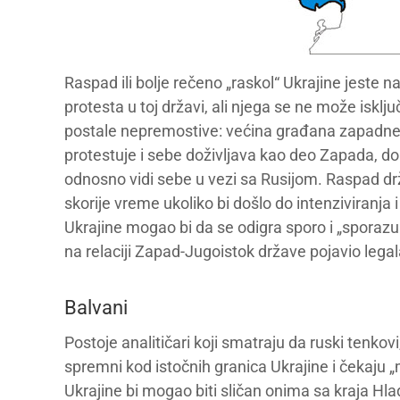
Raspad ili bolje rečeno „raskol“ Ukrajine jeste
protesta u toj državi, ali njega se ne može isključ
postale nepremostive: većina građana zapadne 
protestuje i sebe doživljava kao deo Zapada, do
odnosno vidi sebe u vezi sa Rusijom. Raspad dr
skorije vreme ukoliko bi došlo do intenziviranja 
Ukrajine mogao bi da se odigra sporo i „sporazu
na relaciji Zapad-Jugoistok države pojavio legalan
Balvani
Postoje analitičari koji smatraju da ruski tenkov
spremni kod istočnih granica Ukrajine i čekaju
Ukrajine bi mogao biti sličan onima sa kraja Hl