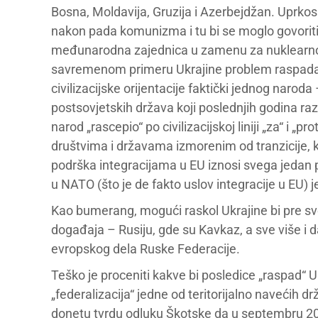
Bosna, Moldavija, Gruzija i Azerbejdžan. Uprkos 
nakon pada komunizma i tu bi se moglo govoriti 
međunarodna zajednica u zamenu za nuklearno
savremenom primeru Ukrajine problem raspada ni
civilizacijske orijentacije faktički jednog naroda
postsovjetskih država koji poslednjih godina raz
narod „rascepio“ po civilizacijskoj liniji „za“ i
društvima i državama izmorenim od tranzicije, ka
podrška integracijama u EU iznosi svega jedan 
u NATO (što je de fakto uslov integracije u EU) 
Kao bumerang, mogući raskol Ukrajine bi pre s
događaja – Rusiju, gde su Kavkaz, a sve više i da
evropskog dela Ruske Federacije.
Teško je proceniti kakve bi posledice „raspad“ U
„federalizacija“ jedne od teritorijalno navećih d
donetu tvrdu odluku Škotske da u septembru 20