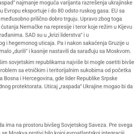
„raspad“ najmanje moguća varijanta razrešenja ukrajinske
e u Evropu eksportuje i do 80 odsto ruskog gasa. EU sa
e međusobno prilično dobro trguju. Upravo zbog toga
 ćutanja Nemačke na represije i teror koje režim u Kijevu
đanima. SAD su u „krizi liderstva“ i u
g i hegemonog uticaja. Pa i nakon sakaćenja Gruzije u
malo „durili“ i kasnije nastavili da sarađuju sa Moskvom.
šim sovjetskim republikama najviše bi mogle osetiti bivš
 problem sa etničkim i teritorijalnim sukobima od početka
la Bosna i Hercegovina, gde lider Republike Srpske
nog protektorata. Uticaj „raspada“ Ukrajine mogao bi da
o da ima na prostoru bivšeg Sovjetskog Saveza. Pre svega
a se Moskva protivi bilo kojoj evroatlantskoj integraciji