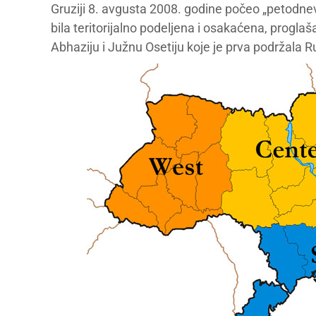
Gruziji 8. avgusta 2008. godine počeo „petodnev
bila teritorijalno podeljena i osakaćena, progla
Abhaziju i Južnu Osetiju koje je prva podržala R