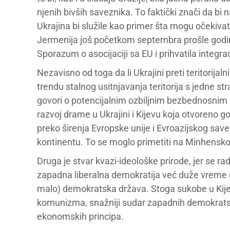
njenih bivših saveznika. To faktički znači da bi n
Ukrajina bi služile kao primer šta mogu očekiva
Jermenija još početkom septembra prošle godine 
Sporazum o asocijaciji sa EU i prihvatila integrac
Nezavisno od toga da li Ukrajini preti teritorijal
trendu stalnog usitnjavanja teritorija s jedne st
govori o potencijalnim ozbiljnim bezbednosnim 
razvoj drame u Ukrajini i Kijevu koja otvoreno 
preko širenja Evropske unije i Evroazijskog savez
kontinentu. To se moglo primetiti na Minhensko
Druga je stvar kvazi-ideološke prirode, jer se r
zapadna liberalna demokratija već duže vreme u 
malo) demokratska država. Stoga sukobe u Kije
komunizma, snažniji sudar zapadnih demokratskih 
ekonomskih principa.