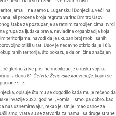
t? Jesu. Da li su to želeli? Verovatno nisu.“
eritorijama – ne samo u Lugansku i Donjecku, već i na
ana, ali procena broja regruta varira: Dmitro Usov
onog štaba za postupanje sa ratnim zarobljenicima, tvrdi
očna grupa za ljudska prava, nevladina organizacija koja
m teritorijama, navodi da je ukupan broj mobilisanih
obrovoljno otišli u rat. Usov je nedavno otkrio da je 16%
okupiranih teritorija, što pokazuje da oni čine značajan
očigledno žrtve prisilne mobilizacije u rusku vojsku, i
činu iz člana 51
Četvrte Ženevske konvencije
, kojim se
pacione sile.
njecka, opisuje šta mu se dogodilo kada mu je rečeno da
ske invazije 2022. godine. „Pomislili smo, pa dobro, kao
da nas uznemiravaju“, rekao je. On je imao osnov za
„Ušli smo, vrata su se zatvorila za nama i sa druge strane