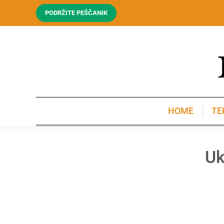
PODRŽITE PEŠČANIK
HOME
TE
HOME
TE
Uk