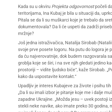
Kada su u okviru
Projekta odgovornost
počeli da
teritorijama, Ina Kubaj je bila u situaciji da, up
Pitala se da li su muškarci koje je trebalo da sre
dokumentovala? Da li će uspeti da zadrži prisebno
mržnje?
Još jedna istraživačica, Natalija Sirobab (Natali
svoje prve posete logoru. Na putu do logora je p
da ću najverovatnije, dok budem razgovarala sa 
groblja koje se širi, i na sve njih gledati jedino 
prostoriji – vidite ljudsko biće“, kaže Sirobab. „P
kako da uspostavite kontakt.“
Upadljiv je interes Kubajeve za živote i psihu tih 
„Da li su imali izbor je pitanje koje me i dalje 
zapadne Ukrajine. „Možda jesu – uvek postoji izbo
stekli neke navike, ako imate preko 30 godina, 