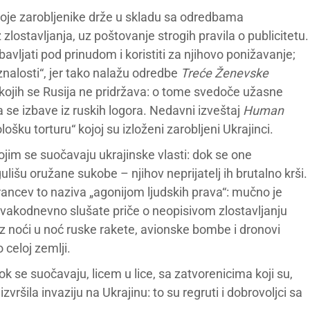
voje zarobljenike drže u skladu sa odredbama
lostavljanja, uz poštovanje strogih pravila o publicitetu.
avljati pod prinudom i koristiti za njihovo ponižavanje;
oznalosti“, jer tako nalažu odredbe
Treće Ženevske
 kojih se Rusija ne pridržava: o tome svedoče užasne
a se izbave iz ruskih logora. Nedavni izveštaj
Human
lošku torturu“ kojoj su izloženi zarobljeni Ukrajinci.
kojim se suočavaju ukrajinske vlasti: dok se one
lišu oružane sukobe – njihov neprijatelj ih brutalno krši.
ancev to naziva „agonijom ljudskih prava“: mučno je
 svakodnevno slušate priče o neopisivom zlostavljanju
iz noći u noć ruske rakete, avionske bombe i dronovi
 celoj zemlji.
k se suočavaju, licem u lice, sa zatvorenicima koji su,
e izvršila invaziju na Ukrajinu: to su regruti i dobrovoljci sa