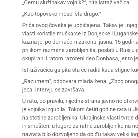
„Čemu služi takav vojnik?“, pita istraživačica.
„Kao topovsko meso, šta drugo.“
Priča ovog čoveka je uobičajena. Takav je i njeg
vlasti koristile muškarce iz Donjecke i Lugans
kazna je, po domaćem zakonu, jasna: 15 godina z
prilikom razmene zarobljenika, poslati u Rusiju g
okupirani i ratom razoreni deo Donbasa, jer to 
Istraživačica ga pita šta će raditi kada stigne ku
„Razumem“, odgovara mlada žena. „Zbog onoga što
jeca. Intervju se završava.
U ratu, po pravilu, nijedna strana javno ne otkri
je vojnika izgubila. Tokom četiri godine rata u 
na stotine zarobljenika. Ukrajinske vlasti tvrde
ih smešteni u logore za ratne zarobljenike na n
navrata bilo dozvoljeno da obiđu takav veliki log