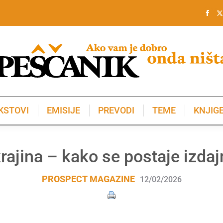
KSTOVI
EMISIJE
PREVODI
TEME
KNJIG
KSTOVI
EMISIJE
PREVODI
TEME
KNJIG
rajina – kako se postaje izdaj
PROSPECT MAGAZINE
12/02/2026