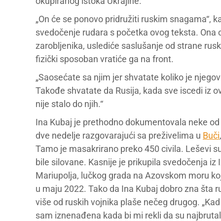
okupiranog istoka Ukrajine.
„On će se ponovo pridružiti ruskim snagama“, kaž
svedočenje rudara s početka ovog teksta. Ona op
zarobljenika, uslediće saslušanje od strane rus
fizički sposoban vratiće ga na front.
„Saosećate sa njim jer shvatate koliko je njegov
Takođe shvatate da Rusija, kada sve iscedi iz ovi
nije stalo do njih.“
Ina Kubaj je prethodno dokumentovala neke od na
dve nedelje razgovarajući sa preživelima u
Buči
Tamo je masakrirano preko 450 civila. Leševi su 
bile silovane. Kasnije je prikupila svedočenja iz
Mariupolja, lučkog grada na Azovskom moru koj
u maju 2022. Tako da Ina Kubaj dobro zna šta ru
više od ruskih vojnika plaše nečeg drugog. „Kad 
sam iznenađena kada bi mi rekli da su najbrutalni