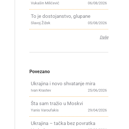
Vukašin Milićević
06/08/2026
To je dostojanstvo, glupane
Slavoj Žižek
05/08/2026
Dalje
e
Povezano
Ukrajina i novo shvatanje mira
Ivan Krastev
25/06/2026
Šta sam tražio u Moskvi
Yanis Varoufakis
29/04/2026
Ukrajina – tačka bez povratka