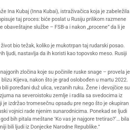
e Ina Kubaj (Inna Kubai), istraživačica koja je zabeležila
isuje taj proces: biće poslat u Rusiju prilikom razmene
ke obaveštajne službe – FSB-a i nakon „procene“ da li je
 život bio težak, koliko je mukotrpan taj rudarski posao.
h ljudi, nastavlja da ih koristi kao topovsko meso. Rusiji
jgorih zločina koje su počinile ruske snage – provela je
, blizu Kijeva, nakon što je grad oslobođen u martu 2022.
bili poređani duž ulica, vezanih ruku. Žene i devojčice su
 Izjuma na severoistoku zemlje i radila sa svedocima iz
i je izdržao tromesečnu opsadu pre nego što je okupiran
ski vojnici rade njenim sunarodnicima. Ponekad se ljudi
god bih pitala meštane ‘Ko vas je najgore tretirao?’… bila
ji bili ljudi iz Donjecke Narodne Republike.“