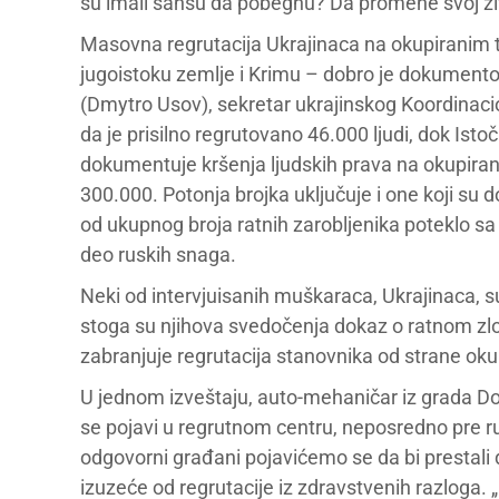
su imali šansu da pobegnu? Da promene svoj živo
Masovna regrutacija Ukrajinaca na okupiranim t
jugoistoku zemlje i Krimu – dobro je dokumentov
(Dmytro Usov), sekretar ukrajinskog Koordinaci
da je prisilno regrutovano 46.000 ljudi, dok Ist
dokumentuje kršenja ljudskih prava na okupirani
300.000. Potonja brojka uključuje i one koji su d
od ukupnog broja ratnih zarobljenika poteklo sa 
deo ruskih snaga.
Neki od intervjuisanih muškaraca, Ukrajinaca, su 
stoga su njihova svedočenja dokaz o ratnom zlo
zabranjuje regrutacija stanovnika od strane oku
U jednom izveštaju, auto-mehaničar iz grada Do
se pojavi u regrutnom centru, neposredno pre ru
odgovorni građani pojavićemo se da bi prestali 
izuzeće od regrutacije iz zdravstvenih razloga. 