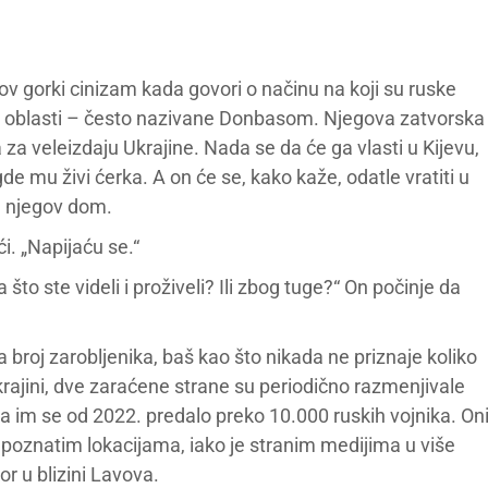
ov gorki cinizam kada govori o načinu na koji su ruske
ke oblasti – često nazivane Donbasom. Njegova zatvorska
a veleizdaju Ukrajine. Nada se da će ga vlasti u Kijevu,
de mu živi ćerka. A on će se, kako kaže, odatle vratiti u
je njegov dom.
ći. „Napijaću se.“
 ste videli i proživeli? Ili zbog tuge?“ On počinje da
va broj zarobljenika, baš kao što nikada ne priznaje koliko
Ukrajini, dve zaraćene strane su periodično razmenjivale
 da im se od 2022. predalo preko 10.000 ruskih vojnika. On
epoznatim lokacijama, iako je stranim medijima u više
or u blizini Lavova.