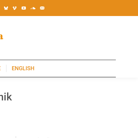
E
ENGLISH
E
ENGLISH
nik