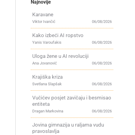
Najnovije
Karavane
Viktor Ivančić
06/08/2026
Kako izbeći AI ropstvo
Yanis Varoufakis
06/08/2026
Uloga žene u AI revoluciji
Ana Jovanović
06/08/2026
Krajiška kriza
Svetlana Slapšak
06/08/2026
Vučićev posjet zavičaju i besmisao
entiteta
Dragan Markovina
06/08/2026
Jovina gimnazija u raljama vudu
pravoslavlja