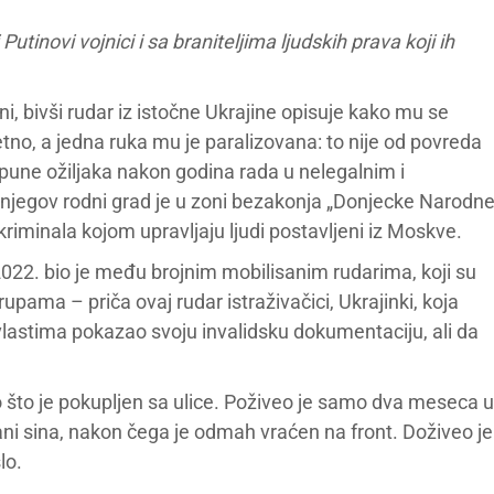
utinovi vojnici i sa braniteljima ljudskih prava koji ih
ni, bivši rudar iz istočne Ukrajine opisuje kako mu se
tno, a jedna ruka mu je paralizovana: to nije od povreda
une ožiljaka nakon godina rada u nelegalnim i
njegov rodni grad je u zoni bezakonja „Donjecke Narodn
 kriminala kojom upravljaju ljudi postavljeni iz Moskve.
2022. bio je među brojnim mobilisanim rudarima, koji su
trupama – priča ovaj rudar istraživačici, Ukrajinki, koja
 vlastima pokazao svoju invalidsku dokumentaciju, ali da
ko što je pokupljen sa ulice. Poživeo je samo dva meseca u
hrani sina, nakon čega je odmah vraćen na front. Doživeo je
lo.