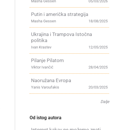
Masha Gessen
05/03/2026
Putin i američka strategija
Masha Gessen
18/08/2025
Ukrajina i Trampova Istočna
politika
Ivan Krastev
12/05/2025
Pilanje Pilatom
Viktor Ivančić
28/04/2025
Naoružana Evropa
Yanis Varoufakis
20/03/2025
Dalje
i
Od istog autora
Internet kakav ne možemo znati