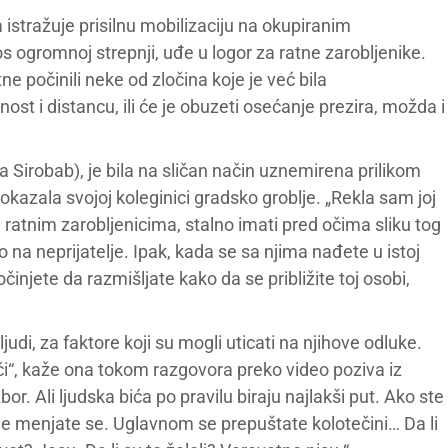
 istražuje prisilnu mobilizaciju na okupiranim
rkos ogromnoj strepnji, uđe u logor za ratne zarobljenike.
tne počinili neke od zločina koje je već bila
st i distancu, ili će je obuzeti osećanje prezira, možda i
ia Sirobab), je bila na sličan način uznemirena prilikom
okazala svojoj koleginici gradsko groblje. „Rekla sam joj
ratnim zarobljenicima, stalno imati pred očima sliku tog
kao na neprijatelje. Ipak, kada se sa njima nađete u istoj
očinjete da razmišljate kako da se približite toj osobi,
ljudi, za faktore koji su mogli uticati na njihove odluke.
muči“, kaže ona tokom razgovora preko video poziva iz
r. Ali ljudska bića po pravilu biraju najlakši put. Ako ste
ne menjate se. Uglavnom se prepuštate kolotečini… Da li