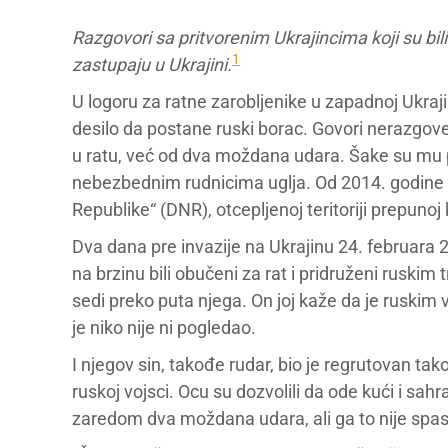
Razgovori sa pritvorenim Ukrajincima koji su bili P
1
zastupaju u Ukrajini.
U logoru za ratne zarobljenike u zapadnoj Ukraji
desilo da postane ruski borac. Govori nerazgove
u ratu, već od dva moždana udara. Šake su mu p
nebezbednim rudnicima uglja. Od 2014. godine 
Republike“ (DNR), otcepljenoj teritoriji prepunoj
Dva dana pre invazije na Ukrajinu 24. februara 
na brzinu bili obučeni za rat i pridruženi ruskim 
sedi preko puta njega. On joj kaže da je ruskim
je niko nije ni pogledao.
I njegov sin, takođe rudar, bio je regrutovan ta
ruskoj vojsci. Ocu su dozvolili da ode kući i sa
zaredom dva moždana udara, ali ga to nije spas