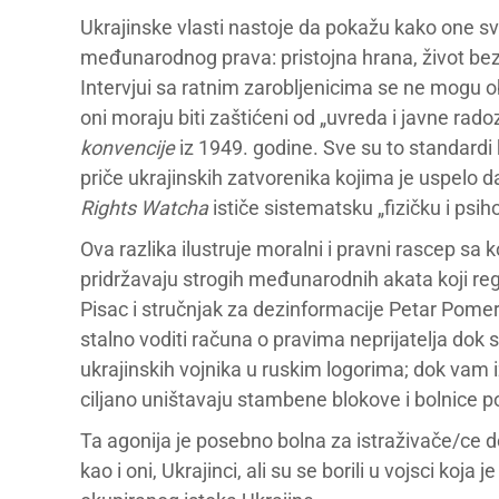
Ukrajinske vlasti nastoje da pokažu kako one s
međunarodnog prava: pristojna hrana, život bez z
Intervjui sa ratnim zarobljenicima se ne mogu ob
oni moraju biti zaštićeni od „uvreda i javne rad
konvencije
iz 1949. godine. Sve su to standardi
priče ukrajinskih zatvorenika kojima je uspelo d
Rights Watcha
ističe sistematsku „fizičku i psiho
Ova razlika ilustruje moralni i pravni rascep sa 
pridržavaju strogih međunarodnih akata koji regu
Pisac i stručnjak za dezinformacije Petar Pomer
stalno voditi računa o pravima neprijatelja dok
ukrajinskih vojnika u ruskim logorima; dok vam 
ciljano uništavaju stambene blokove i bolnice po
Ta agonija je posebno bolna za istraživače/ce do
kao i oni, Ukrajinci, ali su se borili u vojsci koja j