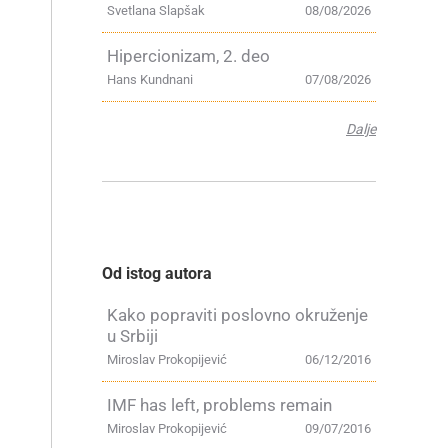
Svetlana Slapšak
08/08/2026
Hipercionizam, 2. deo
Hans Kundnani
07/08/2026
Dalje
Od istog autora
Kako popraviti poslovno okruženje
u Srbiji
Miroslav Prokopijević
06/12/2016
IMF has left, problems remain
Miroslav Prokopijević
09/07/2016