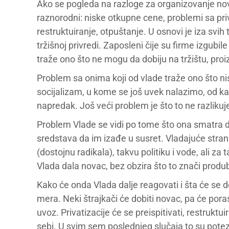
Ako se pogleda na razloge za organizovanje noviji
raznorodni: niske otkupne cene, problemi sa priv
restruktuiranje, otpuštanje. U osnovi je iza svi
tržišnoj privredi. Zaposleni čije su firme izgubil
traže ono što ne mogu da dobiju na tržištu, proiz
Problem sa onima koji od vlade traže ono što nis
socijalizam, u kome se još uvek nalazimo, od ka
napredak. Još veći problem je što to ne razlikuje
Problem Vlade se vidi po tome što ona smatra 
sredstava da im izađe u susret. Vladajuće str
(dostojnu radikala), takvu politiku i vode, ali z
Vlada dala novac, bez obzira što to znači produb
Kako će onda Vlada dalje reagovati i šta će se 
mera. Neki štrajkači će dobiti novac, pa će porast
uvoz. Privatizacije će se preispitivati, restruktui
sebi. U svim sem poslednjeg slučaja to su potezi