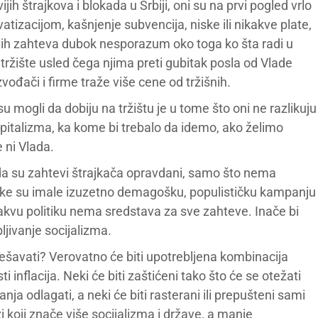
h štrajkova i blokada u Srbiji, oni su na prvi pogled vrlo
atizacijom, kašnjenje subvencija, niske ili nikakve plate,
h tih zahteva dubok nesporazum oko toga ko šta radi u
e tržište usled čega njima preti gubitak posla od Vlade
vođači i firme traže više cene od tržišnih.
u mogli da dobiju na tržištu je u tome što oni ne razlikuju
pitalizma, ka kome bi trebalo da idemo, ako želimo
 ni Vlada.
da su zahtevi štrajkača opravdani, samo što nema
anke su imale izuzetno demagošku, populističku kampanju
a takvu politiku nema sredstava za sve zahteve. Inače bi
ljivanje socijalizma.
dešavati? Verovatno će biti upotrebljena kombinacija
i inflacija. Neki će biti zaštićeni tako što će se otežati
ranja odlagati, a neki će biti rasterani ili prepušteni sami
 koji znače više socijalizma i države, a manje