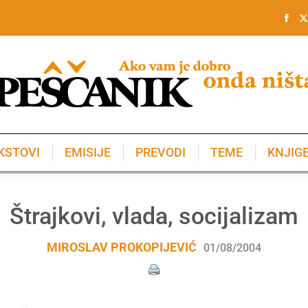
KSTOVI
EMISIJE
PREVODI
TEME
KNJIG
KSTOVI
EMISIJE
PREVODI
TEME
KNJIG
Štrajkovi, vlada, socijalizam
MIROSLAV PROKOPIJEVIĆ
01/08/2004