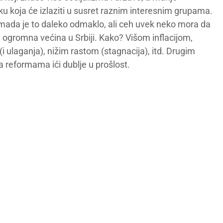
tiku koja će izlaziti u susret raznim interesnim grupama.
 mada je to daleko odmaklo, ali ceh uvek neko mora da
 tj. ogromna većina u Srbiji. Kako? Višom inflacijom,
(i ulaganja), nižim rastom (stagnacija), itd. Drugim
 reformama ići dublje u prošlost.