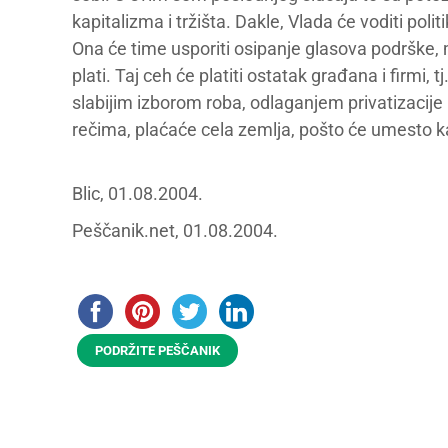
kapitalizma i tržišta. Dakle, Vlada će voditi poli
Ona će time usporiti osipanje glasova podrške,
plati. Taj ceh će platiti ostatak građana i firmi,
slabijim izborom roba, odlaganjem privatizacije 
rečima, plaćaće cela zemlja, pošto će umesto ka
Blic, 01.08.2004.
Peščanik.net, 01.08.2004.
PODRŽITE PEŠČANIK