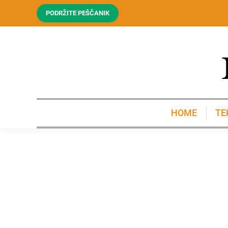
PODRŽITE PEŠČANIK
HOME
TE
HOME
TE