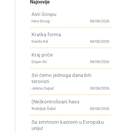
Najnovije
Asti Gospu
Heni Erceg
08/08/2026
Kratka forma
Danilo Kiš
08/08/2026
Kraj priče
Dejan Ilić
08/08/2026
Svi ćemo jednoga dana biti
teroristi
Jelena Cupać
08/08/2026
(Ne)kontrolisani haos
Rodoljub Šabić
08/08/2026
Sa smrtnom kaznom u Evropsku
uniju!