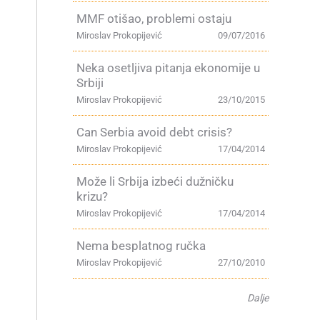
MMF otišao, problemi ostaju
Miroslav Prokopijević
09/07/2016
Neka osetljiva pitanja ekonomije u
Srbiji
Miroslav Prokopijević
23/10/2015
Can Serbia avoid debt crisis?
Miroslav Prokopijević
17/04/2014
Može li Srbija izbeći dužničku
krizu?
Miroslav Prokopijević
17/04/2014
Nema besplatnog ručka
Miroslav Prokopijević
27/10/2010
Dalje