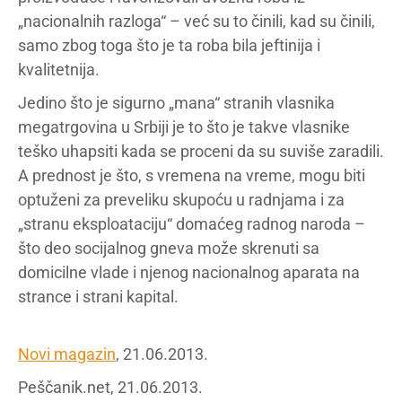
„nacionalnih razloga“ – već su to činili, kad su činili,
samo zbog toga što je ta roba bila jeftinija i
kvalitetnija.
Jedino što je sigurno „mana“ stranih vlasnika
megatrgovina u Srbiji je to što je takve vlasnike
teško uhapsiti kada se proceni da su suviše zaradili.
A prednost je što, s vremena na vreme, mogu biti
optuženi za preveliku skupoću u radnjama i za
„stranu eksploataciju“ domaćeg radnog naroda –
što deo socijalnog gneva može skrenuti sa
domicilne vlade i njenog nacionalnog aparata na
strance i strani kapital.
Novi magazin
, 21.06.2013.
Peščanik.net, 21.06.2013.