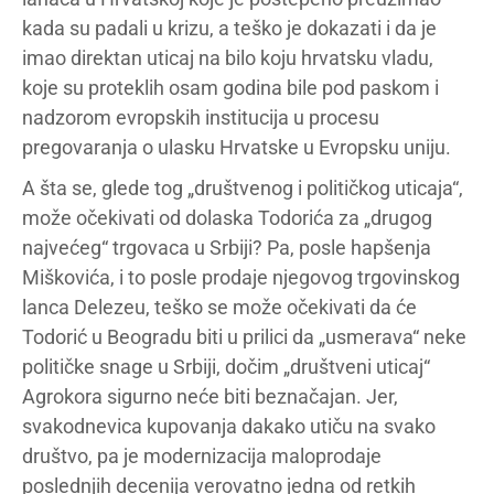
kada su padali u krizu, a teško je dokazati i da je
imao direktan uticaj na bilo koju hrvatsku vladu,
koje su proteklih osam godina bile pod paskom i
nadzorom evropskih institucija u procesu
pregovaranja o ulasku Hrvatske u Evropsku uniju.
A šta se, glede tog „društvenog i političkog uticaja“,
može očekivati od dolaska Todorića za „drugog
najvećeg“ trgovaca u Srbiji? Pa, posle hapšenja
Miškovića, i to posle prodaje njegovog trgovinskog
lanca Delezeu, teško se može očekivati da će
Todorić u Beogradu biti u prilici da „usmerava“ neke
političke snage u Srbiji, dočim „društveni uticaj“
Agrokora sigurno neće biti beznačajan. Jer,
svakodnevica kupovanja dakako utiču na svako
društvo, pa je modernizacija maloprodaje
poslednjih decenija verovatno jedna od retkih