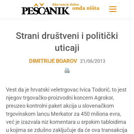
Strani društveni i politički
uticaji
DIMITRIJE BOAROV
21/06/2013
Vest da je hrvatski veletrgovac Ivica Todorić, to jest
njegov trgovačko-proizvodni koncern Agrokor,
preuzeo kontrolni paket akcija u slovenačkom
trgovinskom lancu Merkator za 450 miliona evra,
već je izazvala niz komentara u srpskim tabloidima
u kojima se zdušno zaključuje da će ova transakcija