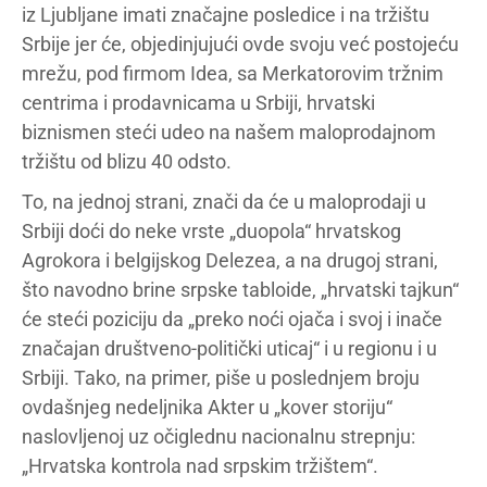
iz Ljubljane imati značajne posledice i na tržištu
Srbije jer će, objedinjujući ovde svoju već postojeću
mrežu, pod firmom Idea, sa Merkatorovim tržnim
centrima i prodavnicama u Srbiji, hrvatski
biznismen steći udeo na našem maloprodajnom
tržištu od blizu 40 odsto.
To, na jednoj strani, znači da će u maloprodaji u
Srbiji doći do neke vrste „duopola“ hrvatskog
Agrokora i belgijskog Delezea, a na drugoj strani,
što navodno brine srpske tabloide, „hrvatski tajkun“
će steći poziciju da „preko noći ojača i svoj i inače
značajan društveno-politički uticaj“ i u regionu i u
Srbiji. Tako, na primer, piše u poslednjem broju
ovdašnjeg nedeljnika Akter u „kover storiju“
naslovljenoj uz očiglednu nacionalnu strepnju:
„Hrvatska kontrola nad srpskim tržištem“.