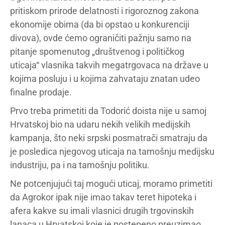
pritiskom prirode delatnosti i rigoroznog zakona
ekonomije obima (da bi opstao u konkurenciji
divova), ovde ćemo ograničiti pažnju samo na
pitanje spomenutog „društvenog i političkog
uticaja“ vlasnika takvih megatrgovaca na države u
kojima posluju i u kojima zahvataju znatan udeo
finalne prodaje.
Prvo treba primetiti da Todorić doista nije u samoj
Hrvatskoj bio na udaru nekih velikih medijskih
kampanja, što neki srpski posmatrači smatraju da
je posledica njegovog uticaja na tamošnju medijsku
industriju, pa i na tamošnju politiku.
Ne potcenjujući taj mogući uticaj, moramo primetiti
da Agrokor ipak nije imao takav teret hipoteka i
afera kakve su imali vlasnici drugih trgovinskih
lanaca u Hrvatskoj koje je postepeno preuzimao