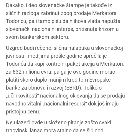
Dakako, i deo slovenačke štampe je takođe iz
sličnih razloga zabrinut zbog prodaje Merkatora
Todoriću, pa i tamo pišu da njihova vlada napušta
slovenački nacionalni interes, pritisnuta krizom u
svom bankarskom sektoru.
Uzgred budi rečeno, slična halabuka u slovenačkoj
javnosti i medijima prošle godine sprečila je
Todorića da kupi kontrolni paket akcija u Merkatoru
za 832 miliona evra, pa ga je ove godine morao
platiti skoro duplo manjim kreditom Evropske
banke za obnovu i razvoj (EBRD). Toliko o
„učinkovitosti“ nacionalnog oklevanja da se prodaju
navodno vitalni „nacionalni resursi“ dok još imaju
pristojnu cenu.
Ne ulazeći ovde u složeno pitanje zašto svaki
trgovinski lanac mora stalno da se širi pod