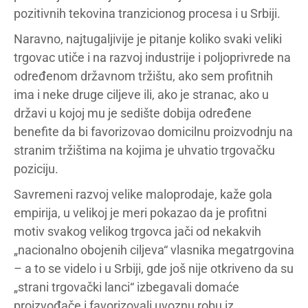
pozitivnih tekovina tranzicionog procesa i u Srbiji.
Naravno, najtugaljivije je pitanje koliko svaki veliki
trgovac utiče i na razvoj industrije i poljoprivrede na
određenom državnom tržištu, ako sem profitnih
ima i neke druge ciljeve ili, ako je stranac, ako u
državi u kojoj mu je sedište dobija određene
benefite da bi favorizovao domicilnu proizvodnju na
stranim tržištima na kojima je uhvatio trgovačku
poziciju.
Savremeni razvoj velike maloprodaje, kaže gola
empirija, u velikoj je meri pokazao da je profitni
motiv svakog velikog trgovca jači od nekakvih
„nacionalno obojenih ciljeva“ vlasnika megatrgovina
– a to se videlo i u Srbiji, gde još nije otkriveno da su
„strani trgovački lanci“ izbegavali domaće
proizvođače i favorizovali uvoznu robu iz