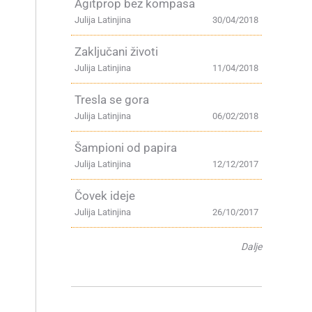
Agitprop bez kompasa
Julija Latinjina
30/04/2018
Zaključani životi
Julija Latinjina
11/04/2018
Tresla se gora
Julija Latinjina
06/02/2018
Šampioni od papira
Julija Latinjina
12/12/2017
Čovek ideje
Julija Latinjina
26/10/2017
Dalje