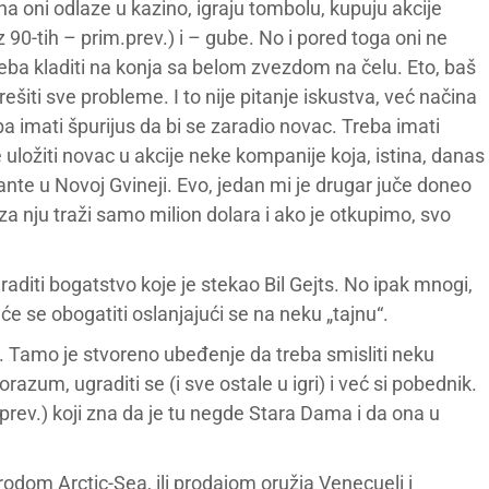
na oni odlaze u kazino, igraju tombolu, kupuju akcije
 90-tih – prim.prev.) i – gube. No i pored toga oni ne
reba kladiti na konja sa belom zvezdom na čelu. Eto, baš
ešiti sve probleme. I to nije pitanje iskustva, već načina
ba imati špurijus da bi se zaradio novac. Treba imati
 uložiti novac u akcije neke kompanije koja, istina, danas
ijante u Novoj Gvineji. Evo, jedan mi je drugar juče doneo
a nju traži samo milion dolara i ako je otkupimo, svo
aditi bogatstvo koje je stekao Bil Gejts. No ipak mnogi,
će se obogatiti oslanjajući se na neku „tajnu“.
 Tamo je stvoreno ubeđenje da treba smisliti neku
orazum, ugraditi se (i sve ostale u igri) i već si pobednik.
ev.) koji zna da je tu negde Stara Dama i da ona u
brodom Arctic-Sea, ili prodajom oružja Venecueli i