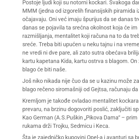
Postoje ljudi koji su notorni kockari. Svakoga da
MMM (jedna od izgorelih finansijskih piramida iz
očajavaju. Oni već imaju špurijus da se danas t
danas se pojavila ta srećna okolnost koja će im r
razmišljanja, mentalitet koji računa na to da tre
sreće. Treba biti upućen u neku tajnu i na vreme
ne vredi ni dve pare, ali zato sutra obećava bril
kartu kapetana Kida, kartu ostrva s blagom. On z
blago će biti naše.
Još niko nikada nije čuo da se u kazinu može zar
blago rečeno siromašniji od Gejtsa, računaju da 
Kremljom je takođe ovladao mentalitet kockara.
prevaru, na brzinu dogovoriti poslić, zaključiti sp
Kao German (A.S.Puškin „Pikova Dama“ – prim pr
rukama drži Trojku, Sedmicu i Keca.
Šta je zajedničko kupovini Opel-a i avanturi sa 