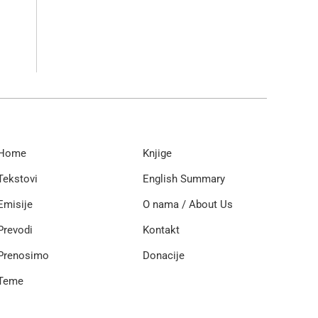
Home
Knjige
Tekstovi
English Summary
Emisije
O nama / About Us
Prevodi
Kontakt
Prenosimo
Donacije
Teme