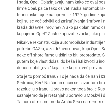
I sada, Opel! Objašnjavaju nam kako će ovaj p
firme Opel, pa će tako oživeti ruska automobilska 
tehnološke tajne na opremi iz 1929. godine koja
koji su se već odvikli od zašrafljivanja šrafova 
krađa državne imovine? A ako pak planiramo da
kupujemo Opel? Zašto kupovati kvočku, ako pla
Nikakve rekonstrukcije automobilske industrije 
potrebe GAZ-a, a za državni novac, kupi Opel. 
neke off shore firme u tišini to biti preprodato.
putem koje vlast dolazi do keša i isti izvozi u i
donosi dobit „ovci“ koja ju je kupila, već prevarant
Šta je to pomoć Iranu? To je nada da će Iran i Izr
Sedmica, Kec! Na čudan način se i avantura bro
rezoluciju o Iranu. Upravo nakon toga što je Rusija
saznajemo da je Netanjahu boravio u Moskvi i d
Tajnom otmicom broda Arctic Sea i namerom da,