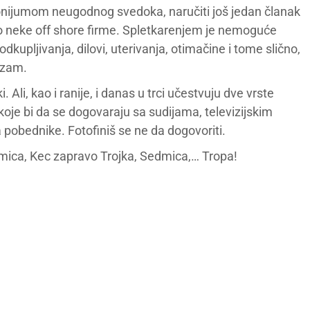
olonijumom neugodnog svedoka, naručiti još jedan članak
o neke off shore firme. Spletkarenjem je nemoguće
odkupljivanja, dilovi, uterivanja, otimačine i tome slično,
izam.
ki. Ali, kao i ranije, i danas u trci učestvuju dve vrste
oje bi da se dogovaraju sa sudijama, televizijskim
za pobednike. Fotofiniš se ne da dogovoriti.
dmica, Kec zapravo Trojka, Sedmica,… Tropa!