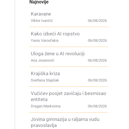
Najnovije
Karavane
Viktor Ivančić
06/08/2026
Kako izbeći AI ropstvo
Yanis Varoufakis
06/08/2026
Uloga žene u AI revoluciji
Ana Jovanović
06/08/2026
Krajiška kriza
Svetlana Slapšak
06/08/2026
Vučićev posjet zavičaju i besmisao
entiteta
Dragan Markovina
06/08/2026
Jovina gimnazija u raljama vudu
pravoslavlja