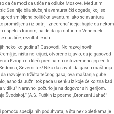
nao da će moći da utiče na odluke Moskve. Međutim,
tic Sea nije bila slučajni avanturstički događaj koji se
unapred smišljena politička avantura, ako se avantura
o promišljena i iz patnji iznedrena“ ideja: hajde da nekom
am uspelo s Iranom, hajde da ga doturimo Venecueli.
nas tiče, rezultat je isti.
ednjih nekoliko godina? Gasovodi. Ne razvoj novih
emlj je, ništa ne krijući, otvoreno izjavio, da je gasovod
ati Evropu da kleči pred nama i istovremeno joj cediti
a, Sedmica, Severni tok! Niko da shvati da gasna maštanja
 i da razvojem tržišta tečnog gasa, ova maštanja gube
talo jasno da Južni tok pada u senku iz koje će ko zna kad
na vidiku? Naravno, požurio je na dogovor s Nigerijom.
nja Švedskoj.“ (A.S. Puškin iz poeme „Bronzani Jahač“ –
iti pomoću specijalnih poduhvata, a šta ne? Spletkama je