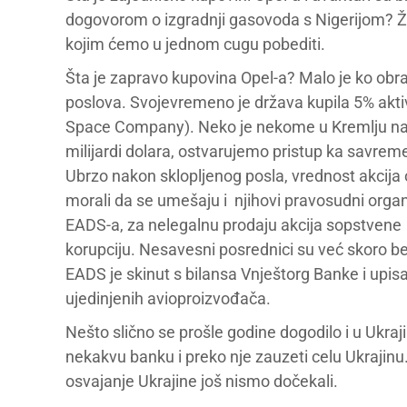
dogovorom o izgradnji gasovoda s Nigerijom? Že
kojim ćemo u jednom cugu pobediti.
Šta je zapravo kupovina Opel-a? Malo je ko obrati
poslova. Svojevremeno je država kupila 5% ak
Space Company). Neko je nekome u Kremlju nat
milijardi dolara, ostvarujemo pristup ka savre
Ubrzo nakon sklopljenog posla, vrednost akcija
morali da se umešaju i njihovi pravosudni organi
EADS-a, za nelegalnu prodaju akcija sopstvene
korupciju. Nesavesni posrednici su već skoro bez
EADS je skinut s bilansa Vnještorg Banke i upi
ujedinjenih avioproizvođača.
Nešto slično se prošle godine dogodilo i u Ukraj
nekakvu banku i preko nje zauzeti celu Ukrajinu.
osvajanje Ukrajine još nismo dočekali.