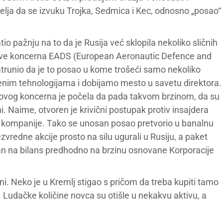
lja da se izvuku Trojka, Sedmica i Kec, odnosno „posao“
o pažnju na to da je Rusija već sklopila nekoliko sličnih
tive koncerna EADS (European Aeronautic Defence and
runio da je to posao u kome trošeći samo nekoliko
menim tehnologijama i dobijamo mesto u savetu direktora.
 ovog koncerna je počela da pada takvom brzinom, da su
. Naime, otvoren je krivični postupak protiv insajdera
 kompanije. Tako se unosan posao pretvorio u banalnu
vredne akcije prosto na silu ugurali u Rusiju, a paket
san na bilans predhodno na brzinu osnovane Korporacije
ini. Neko je u Kremlj stigao s pričom da treba kupiti tamo
 Ludačke količine novca su otišle u nekakvu aktivu, a