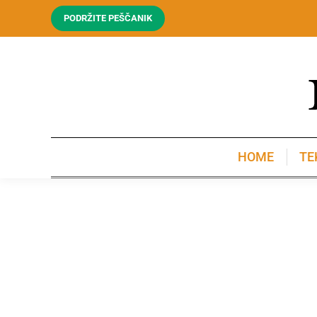
PODRŽITE PEŠČANIK
HOME
TE
HOME
TE