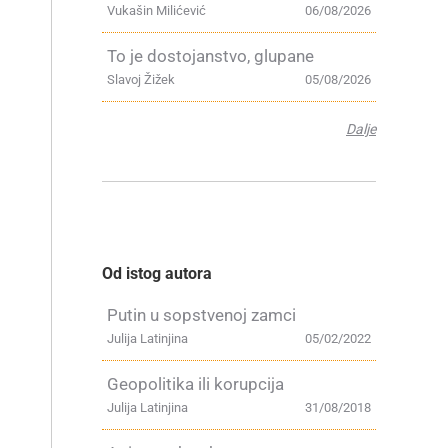
Vukašin Milićević
06/08/2026
To je dostojanstvo, glupane
Slavoj Žižek
05/08/2026
Dalje
Od istog autora
Putin u sopstvenoj zamci
Julija Latinjina
05/02/2022
Geopolitika ili korupcija
Julija Latinjina
31/08/2018