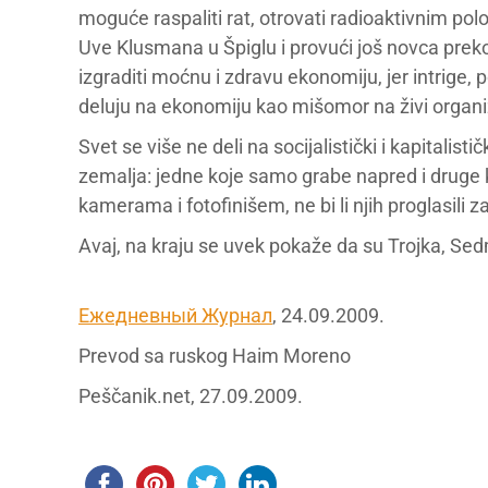
moguće raspaliti rat, otrovati radioaktivnim p
Uve Klusmana u Špiglu i provući još novca prek
izgraditi moćnu i zdravu ekonomiju, jer intrige, p
deluju na ekonomiju kao mišomor na živi organ
Svet se više ne deli na socijalistički i kapitalistič
zemalja: jedne koje samo grabe napred i druge k
kamerama i fotofinišem, ne bi li njih proglasili 
Avaj, na kraju se uvek pokaže da su Trojka, Se
Ежедневный Журнал
, 24.09.2009.
Prevod sa ruskog Haim Moreno
Peščanik.net, 27.09.2009.