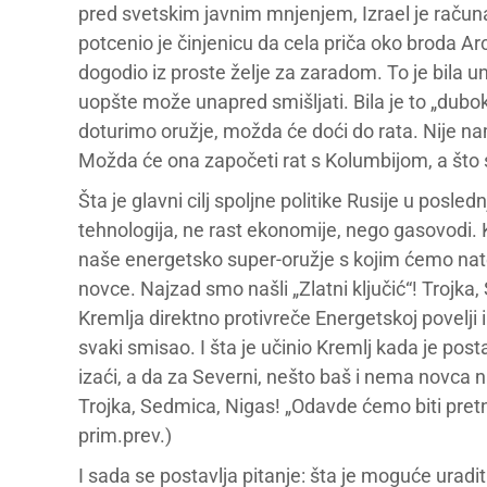
pred svetskim javnim mnjenjem, Izrael je raču
potcenio je činjenicu da cela priča oko broda Arc
dogodio iz proste želje za zaradom. To je bila 
uopšte može unapred smišljati. Bila je to „dubok
doturimo oružje, možda će doći do rata. Nije n
Možda će ona započeti rat s Kolumbijom, a što se 
Šta je glavni cilj spoljne politike Rusije u posl
tehnologija, ne rast ekonomije, nego gasovodi. Kr
naše energetsko super-oružje s kojim ćemo nater
novce. Najzad smo našli „Zlatni ključić“! Trojk
Kremlja direktno protivreče Energetskoj povelji
svaki smisao. I šta je učinio Kremlj kada je pos
izaći, a da za Severni, nešto baš i nema novca 
Trojka, Sedmica, Nigas! „Odavde ćemo biti pret
prim.prev.)
I sada se postavlja pitanje: šta je moguće urad