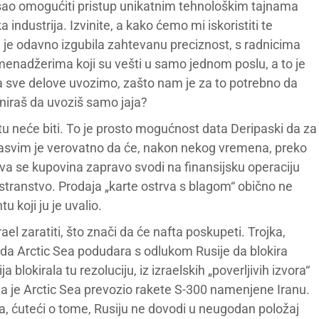
osao omogućiti pristup unikatnim tehnološkim tajnama
industrija. Izvinite, a kako ćemo mi iskoristiti te
 je odavno izgubila zahtevanu preciznost, s radnicima
i menadžerima koji su vešti u samo jednom poslu, a to je
 sve delove uvozimo, zašto nam je za to potrebno da
niraš da uvoziš samo jaja?
tu neće biti. To je prosto mogućnost data Deripaski da za
Sasvim je verovatno da će, nakon nekog vremena, preko
 Sva se kupovina zapravo svodi na finansijsku operaciju
nostranstvo. Prodaja „karte ostrva s blagom“ obično ne
u koji ju je uvalio.
ael zaratiti, što znači da će nafta poskupeti. Trojka,
da Arctic Sea podudara s odlukom Rusije da blokira
 blokirala tu rezoluciju, iz izraelskih „poverljivih izvora“
a je Arctic Sea prevozio rakete S-300 namenjene Iranu.
 ćuteći o tome, Rusiju ne dovodi u neugodan položaj