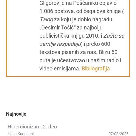
Gligorov je na Peščaniku objavio
1.086 postova, od čega dve knjige (
Talog
za koju je dobio nagradu
„Desimir Tošić“ za najbolju
publicističku knjigu 2010. i
Zašto se
zemlje raspadaju
) i preko 600
tekstova pisanih za nas. Blizu 50
puta je učestvovao u našim radio i
video emisijama.
Bibliografija
Najnovije
Hipercionizam, 2. deo
Hans Kundnani
07/08/2026