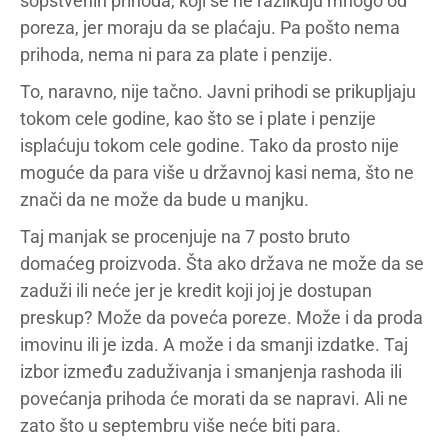
sopstvenih prihoda, koji se ne razlikuju mnogo od
poreza, jer moraju da se plaćaju. Pa pošto nema
prihoda, nema ni para za plate i penzije.
To, naravno, nije tačno. Javni prihodi se prikupljaju
tokom cele godine, kao što se i plate i penzije
isplaćuju tokom cele godine. Tako da prosto nije
moguće da para više u državnoj kasi nema, što ne
znači da ne može da bude u manjku.
Taj manjak se procenjuje na 7 posto bruto
domaćeg proizvoda. Šta ako država ne može da se
zaduži ili neće jer je kredit koji joj je dostupan
preskup? Može da poveća poreze. Može i da proda
imovinu ili je izda. A može i da smanji izdatke. Taj
izbor između zaduživanja i smanjenja rashoda ili
povećanja prihoda će morati da se napravi. Ali ne
zato što u septembru više neće biti para.