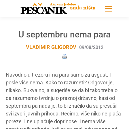
U septembru nema para
VLADIMIR GLIGOROV
09/08/2012
Navodno u trezoru ima para samo za avgust. I
posle više nema. Kako to razumeti? Odgovor je,
nikako. Bukvalno, a sugeriše se da bi tako trebalo
da razumemo tvrdnju o praznoj državnoj kasi od
septembra pa nadalje, to bi značilo da su presušili
svi izvori javnih prihoda. Recimo, više niko ne plaća
poreze. I ne uplaćuje doprinose. I nema više