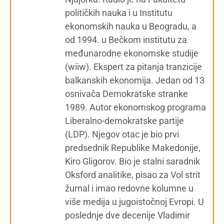
političkih nauka i u Institutu
ekonomskih nauka u Beogradu, a
od 1994. u Bečkom institutu za
međunarodne ekonomske studije
(wiiw). Ekspert za pitanja tranzicije
balkanskih ekonomija. Jedan od 13
osnivača Demokratske stranke
1989. Autor ekonomskog programa
Liberalno-demokratske partije
(LDP). Njegov otac je bio prvi
predsednik Republike Makedonije,
Kiro Gligorov. Bio je stalni saradnik
Oksford analitike, pisao za Vol strit
žurnal i imao redovne kolumne u
više medija u jugoistočnoj Evropi. U
poslednje dve decenije Vladimir