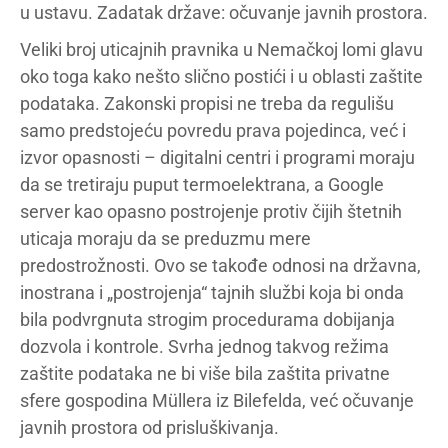
u ustavu. Zadatak države: očuvanje javnih prostora.
Veliki broj uticajnih pravnika u Nemačkoj lomi glavu
oko toga kako nešto slično postići i u oblasti zaštite
podataka. Zakonski propisi ne treba da regulišu
samo predstojeću povredu prava pojedinca, već i
izvor opasnosti – digitalni centri i programi moraju
da se tretiraju puput termoelektrana, a Google
server kao opasno postrojenje protiv čijih štetnih
uticaja moraju da se preduzmu mere
predostrožnosti. Ovo se takođe odnosi na državna,
inostrana i „postrojenja“ tajnih službi koja bi onda
bila podvrgnuta strogim procedurama dobijanja
dozvola i kontrole. Svrha jednog takvog režima
zaštite podataka ne bi više bila zaštita privatne
sfere gospodina Müllera iz Bilefelda, već očuvanje
javnih prostora od prisluškivanja.