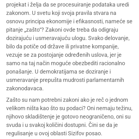
projekat i želja da se procesuiranje podataka uredi
zakonom. U svetu koji svoja pravila stvara na
osnovu principa ekonomije i efikasnosti, nameće se
pitanje „zašto“? Zakoni ovde treba da odigraju
dozirajuću i usmeravajuću ulogu. Svako delovanje,
bilo da potiče od države ili privatne kompanije,
vezuje se za postojanje određenih uslova, jer je
samo na taj način moguće obezbediti racionalno
ponašanje. U demokratijama se doziranje i
usmeravanje prepušta mudrosti parlamentarnih
zakonodavaca.
Zašto su nam potrebni zakoni ako je reč o jednom
velikom ništa kao što su podaci? Oni nemaju težinu,
njihovo skladištenje je gotovo neograničeno, oni su
svuda i u svakoj količini dostupni. Čini se da je
regulisanje u ovoj oblasti Sizifov posao.