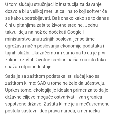
U tom slučaju stručnjaci iz institucija za davanje
dozvola bi u velikoj meri uticali na to koji softver će
se kako upotrebljavati. Baš onako kako se to danas
čini u pitanjima zaštite životne sredine. Jednu
takvu ideju na nož će dočekati Google i
ministarstvo unutrašnjih poslova, jer se time
ugrožava način poslovanja ekonomije podataka i
tajnih službi. Ukazaćemo im samo na to da je prvi
zakon o zaštiti životne sredine naišao na isto tako
snažan otpor industrije.
Sada je sa zaštitom podataka isti slučaj kao sa
zaštitom klime: SAD u tome ne žele da učestvuju.
Uprkos tome, ekologija je idealan primer za to da je
državne ciljeve moguće ostvarivati i van granica
sopstvene države. Zaštita klime je u međuvremenu
postala sastavni deo prava naroda, a nemačka