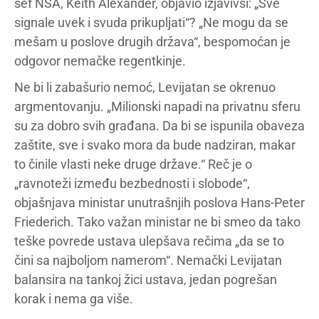
šef NSA, Keith Alexander, objavio izjavivši: „Sve
signale uvek i svuda prikupljati“? „Ne mogu da se
mešam u poslove drugih država“, bespomoćan je
odgovor nemačke regentkinje.
Ne bi li zabašurio nemoć, Levijatan se okrenuo
argmentovanju. „Milionski napadi na privatnu sferu
su za dobro svih građana. Da bi se ispunila obaveza
zaštite, sve i svako mora da bude nadziran, makar
to činile vlasti neke druge države.“ Reč je o
„ravnoteži između bezbednosti i slobode“,
objašnjava ministar unutrašnjih poslova Hans-Peter
Friederich. Tako važan ministar ne bi smeo da tako
teške povrede ustava ulepšava rečima „da se to
čini sa najboljom namerom“. Nemački Levijatan
balansira na tankoj žici ustava, jedan pogrešan
korak i nema ga više.