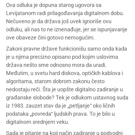
Ova odluka je dopuna starog ugovora sa
Levijatanom radi prilagođavanja digitalnom dobu.
Nečuveno je da država još uvek ignoriše ovu
odluku, ali nas to ne iznenađuje, jer se ispunjavanje
ove obaveze čini gotovo nemogućim.
Zakoni pravne države funkcionišu samo onda kada
je u njima precizno opisano pod kojim uslovima
država nešto sme odnosno mora da uradi.
Međutim, u svetu hard diskova, optičkih kablova i
algoritama, starom dobrom zakonu često
nedostaju reči. Šta je uopšte digitalno zadiranje u
građanske slobode? Tek je odlukom ustavnog suda
iz 1983. zauzet stav da je „petljanje“ oko ličnih
podataka „povreda“ ljudskih prava. To je bilo u
digitalnom srednjem veku.
Sada je pitanje na koji način zadiranje u podvodni