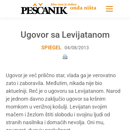
Ugovor sa Levijatanom
SPIEGEL
04/08/2013
Ugovor je već prilično star, vlada ga je verovatno
zato i zaboravila. Međutim, nikada nije bio
aktuelniji. Reč je o ugovoru sa Levijatanom. Narod
je jednom davno zaključio ugovor sa kršnim
momkom u verižnoj košulji. Levijatan svojim
mačem i žezlom štiti slobodu i svojinu ljudi od
stranih nasilnika i domaćih nevolja. Oni mu,