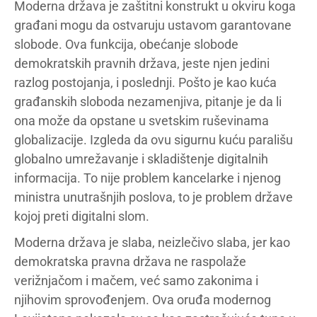
Moderna država je zaštitni konstrukt u okviru koga
građani mogu da ostvaruju ustavom garantovane
slobode. Ova funkcija, obećanje slobode
demokratskih pravnih država, jeste njen jedini
razlog postojanja, i poslednji. Pošto je kao kuća
građanskih sloboda nezamenjiva, pitanje je da li
ona može da opstane u svetskim ruševinama
globalizacije. Izgleda da ovu sigurnu kuću parališu
globalno umrežavanje i skladištenje digitalnih
informacija. To nije problem kancelarke i njenog
ministra unutrašnjih poslova, to je problem države
kojoj preti digitalni slom.
Moderna država je slaba, neizlečivo slaba, jer kao
demokratska pravna država ne raspolaže
verižnjačom i mačem, već samo zakonima i
njihovim sprovođenjem. Ova oruđa modernog