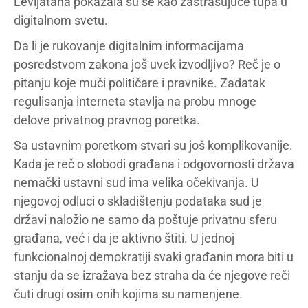
Levijatana pokazala su se kao zastrašujuće tupa u
digitalnom svetu.
Da li je rukovanje digitalnim informacijama
posredstvom zakona još uvek izvodljivo? Reč je o
pitanju koje muči političare i pravnike. Zadatak
regulisanja interneta stavlja na probu mnoge
delove privatnog pravnog poretka.
Sa ustavnim poretkom stvari su još komplikovanije.
Kada je reč o slobodi građana i odgovornosti država
nemački ustavni sud ima velika očekivanja. U
njegovoj odluci o skladištenju podataka sud je
državi naložio ne samo da poštuje privatnu sferu
građana, već i da je aktivno štiti. U jednoj
funkcionalnoj demokratiji svaki građanin mora biti u
stanju da se izražava bez straha da će njegove reči
čuti drugi osim onih kojima su namenjene.