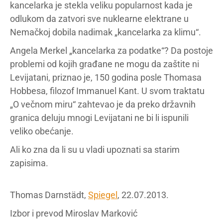
kancelarka je stekla veliku popularnost kada je
odlukom da zatvori sve nuklearne elektrane u
Nemačkoj dobila nadimak „kancelarka za klimu“.
Angela Merkel „kancelarka za podatke“? Da postoje
problemi od kojih građane ne mogu da zaštite ni
Levijatani, priznao je, 150 godina posle Thomasa
Hobbesa, filozof Immanuel Kant. U svom traktatu
„O večnom miru“ zahtevao je da preko državnih
granica deluju mnogi Levijatani ne bi li ispunili
veliko obećanje.
Ali ko zna da li su u vladi upoznati sa starim
zapisima.
Thomas Darnstädt,
Spiegel
, 22.07.2013.
Izbor i prevod Miroslav Marković