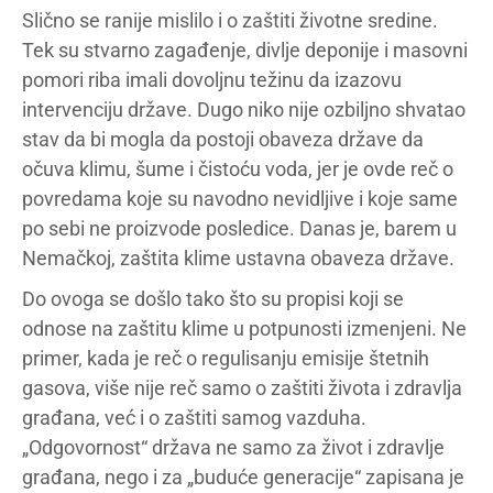
Slično se ranije mislilo i o zaštiti životne sredine.
Tek su stvarno zagađenje, divlje deponije i masovni
pomori riba imali dovoljnu težinu da izazovu
intervenciju države. Dugo niko nije ozbiljno shvatao
stav da bi mogla da postoji obaveza države da
očuva klimu, šume i čistoću voda, jer je ovde reč o
povredama koje su navodno nevidljive i koje same
po sebi ne proizvode posledice. Danas je, barem u
Nemačkoj, zaštita klime ustavna obaveza države.
Do ovoga se došlo tako što su propisi koji se
odnose na zaštitu klime u potpunosti izmenjeni. Ne
primer, kada je reč o regulisanju emisije štetnih
gasova, više nije reč samo o zaštiti života i zdravlja
građana, već i o zaštiti samog vazduha.
„Odgovornost“ država ne samo za život i zdravlje
građana, nego i za „buduće generacije“ zapisana je