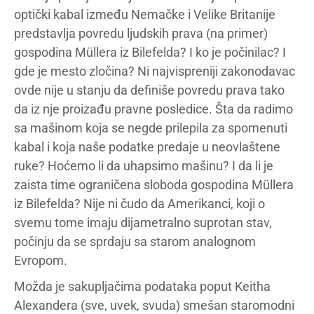
optički kabal između Nemačke i Velike Britanije
predstavlja povredu ljudskih prava (na primer)
gospodina Müllera iz Bilefelda? I ko je počinilac? I
gde je mesto zločina? Ni najvispreniji zakonodavac
ovde nije u stanju da definiše povredu prava tako
da iz nje proizađu pravne posledice. Šta da radimo
sa mašinom koja se negde prilepila za spomenuti
kabal i koja naše podatke predaje u neovlaštene
ruke? Hoćemo li da uhapsimo mašinu? I da li je
zaista time ograničena sloboda gospodina Müllera
iz Bilefelda? Nije ni čudo da Amerikanci, koji o
svemu tome imaju dijametralno suprotan stav,
počinju da se sprdaju sa starom analognom
Evropom.
Možda je sakupljačima podataka poput Keitha
Alexandera (sve, uvek, svuda) smešan staromodni