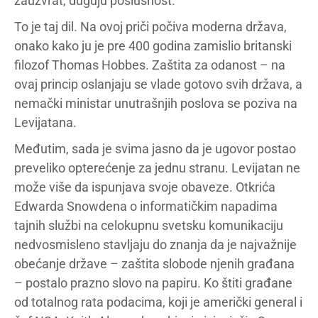
zauzvrat, duguju poslušnost.
To je taj dil. Na ovoj priči počiva moderna država,
onako kako ju je pre 400 godina zamislio britanski
filozof Thomas Hobbes. Zaštita za odanost – na
ovaj princip oslanjaju se vlade gotovo svih država, a
nemački ministar unutrašnjih poslova se poziva na
Levijatana.
Međutim, sada je svima jasno da je ugovor postao
preveliko opterećenje za jednu stranu. Levijatan ne
može više da ispunjava svoje obaveze. Otkrića
Edwarda Snowdena o informatičkim napadima
tajnih službi na celokupnu svetsku komunikaciju
nedvosmisleno stavljaju do znanja da je najvažnije
obećanje države – zaštita slobode njenih građana
– postalo prazno slovo na papiru. Ko štiti građane
od totalnog rata podacima, koji je američki general i