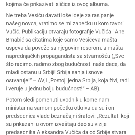
kojima će prikazivati sličice iz ovog albuma.
Ne treba Vesiću davati loše ideje za rasipanje
našeg novca, vratimo se mi zapećku u kom tavori
Vučić. Publikaciju otvaraju fotografije Vučića i Ane
Brnabić sa citatima koje samo Vesićeva mašta
uspeva da poveže sa njegovim resorom, a mašta
naprednjačkih propagandista sa stvarnošću („Sve
što radimo, radimo zbog budućnosti naše dece, da
mladi ostanu u Srbiji! Srbija sanja i snove
ostvaruje!“ – AV, i „Postoji jedna Srbija, koja živi, radi
i veruje u jednu bolju budućnost!“ – AB).
Potom sledi pomenuti uvodnik u kome nam
ministar na samom početku otkriva da su i on i
predsednica vlade beznačajni šrafovi: „Rezultati koji
su prikazani u ovom izveštaju deo su vizije
predsednika Aleksandra Vučića da od Srbije stvara