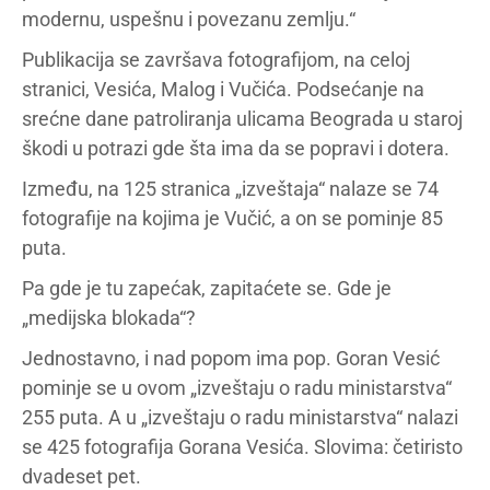
modernu, uspešnu i povezanu zemlju.“
Publikacija se završava fotografijom, na celoj
stranici, Vesića, Malog i Vučića. Podsećanje na
srećne dane patroliranja ulicama Beograda u staroj
škodi u potrazi gde šta ima da se popravi i dotera.
Između, na 125 stranica „izveštaja“ nalaze se 74
fotografije na kojima je Vučić, a on se pominje 85
puta.
Pa gde je tu zapećak, zapitaćete se. Gde je
„medijska blokada“?
Jednostavno, i nad popom ima pop. Goran Vesić
pominje se u ovom „izveštaju o radu ministarstva“
255 puta. A u „izveštaju o radu ministarstva“ nalazi
se 425 fotografija Gorana Vesića. Slovima: četiristo
dvadeset pet.