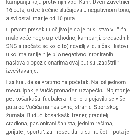
kampanja koju protiv njih vodi Kurir. Dveri-Zavetnici
16 puta, u dve trećine slučajeva u negativnom tonu,
a svi ostali manje od 10 puta.
U prvom preseku uočljivo je da je prisustvo Vučića
malo veće nego u prethodnoj kampanji, predsednik
SNS-a (sećate se ko je to) nevidljiv je, a čak i listovi
u kojima ranije nije bilo negativno intoniranih
naslova o opozicionarima ovaj put su „zaoštrili“
izveštavanje.
I za kraj, da se vratimo na početak. Na još jednom
mestu ipak je Vučić pronađen u zapećku. Najmanje
pet košarkaša, fudbalera i trenera pojavilo se više
puta od Vučića na naslovnoj stranici Sportskog
žurnala. Budući košarkaški trener, graditelj
stadiona, pasionirani šahista, jednim rečima,
„prijatelj sporta“, za mesec dana samo četiri puta je