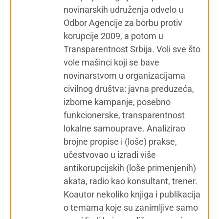
novinarskih udruženja odvelo u
Odbor Agencije za borbu protiv
korupcije 2009, a potom u
Transparentnost Srbija. Voli sve što
vole mašinci koji se bave
novinarstvom u organizacijama
civilnog društva: javna preduzeća,
izborne kampanje, posebno
funkcionerske, transparentnost
lokalne samouprave. Analizirao
brojne propise i (loše) prakse,
učestvovao u izradi više
antikorupcijskih (loše primenjenih)
akata, radio kao konsultant, trener.
Koautor nekoliko knjiga i publikacija
o temama koje su zanimljive samo