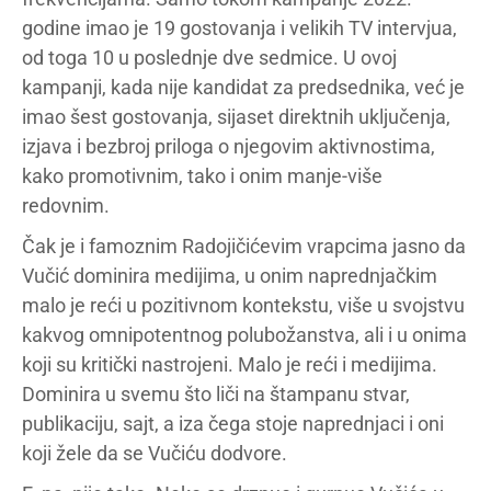
godine imao je 19 gostovanja i velikih TV intervjua,
od toga 10 u poslednje dve sedmice. U ovoj
kampanji, kada nije kandidat za predsednika, već je
imao šest gostovanja, sijaset direktnih uključenja,
izjava i bezbroj priloga o njegovim aktivnostima,
kako promotivnim, tako i onim manje-više
redovnim.
Čak je i famoznim Radojičićevim vrapcima jasno da
Vučić dominira medijima, u onim naprednjačkim
malo je reći u pozitivnom kontekstu, više u svojstvu
kakvog omnipotentnog polubožanstva, ali i u onima
koji su kritički nastrojeni. Malo je reći i medijima.
Dominira u svemu što liči na štampanu stvar,
publikaciju, sajt, a iza čega stoje naprednjaci i oni
koji žele da se Vučiću dodvore.