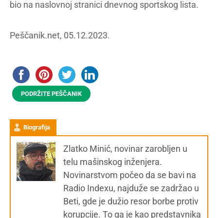
bio na naslovnoj stranici dnevnog sportskog lista.
Peščanik.net, 05.12.2023.
PODRŽITE PEŠČANIK
Biografija
Zlatko Minić, novinar zarobljen u
telu mašinskog inženjera.
Novinarstvom počeo da se bavi na
Radio Indexu, najduže se zadržao u
Beti, gde je dužio resor borbe protiv
korupcije. To ga je kao predstavnika