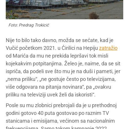
Foto: Predrag Trokicić
Nije to bilo tako davno, možda se sećate, kad je
Vučić početkom 2021. u Ćirilici na Hepiju
zatražio
od Marića da mu ne prekida lepršavi tok misli
kojekakvim potpitanjima. Želeo je, naime, da se sit
ispriča, da podeli sve što mu je na duši i pameti, jer
„nema priliku“, „ne gostuje često po televizijama,
više odgovara na pitanja novinara“, pa „ovakvu
priliku na televiziji uvek želi da iskoristi“.
Posle su mu zlobnici prebrojali da je u prethodnoj
godini gotovo 40 puta gostovao po raznim TV
stanicama i emisijama, većinom sa nacionalnim
frekvencijama. Samo tokom kampanje 2022.