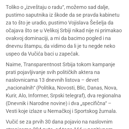
Toliko o „izveštaju o radu“, možemo sad dalje,
pustimo saputnika iz škode da se pravda kabinetu
za to što je uradio, pustimo Vojislava Šešelja da
očajava što se u Velikoj Srbiji nikad nije ni primakao
ovakvoj dominaciji, a mi da bacimo pogled i na
dnevnu štampu, da vidimo da li je tu negde neko
uspeo da Vučića baci u zapećak.
Naime, Transparentnost Srbija tokom kampanje
prati pojavljivanje svih političkih aktera na
naslovnicama 13 dnevnih listova – devet
„nacionalnih“ (Politika, Novosti, Blic, Danas, Nova,
Kurir, Alo, Informer, Srpski telegraf), dva regionalna
(Dnevnik i Narodne novine) i dva „specifična“ –
Vesti koje izlaze u Nemačkoj i Sportskog žurnala.
Vučić se za prvih 30 dana pojavio na naslovnim