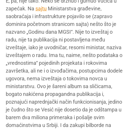
E, pa, nije tako. Neko se drznuo i gurnuo Vučića u
zapećak. Na
sajtu
Ministarstva građevine,
saobraćaja i infrastrukture pojavilo se (zapravo
dominira početnom stranicom sajta) nešto što je
nazvano „Godinu dana MGSI“. Nije to izveštaj o
radu, nije ta publikacija ni postavljena među
izveštaje, iako je uvodničar, resorni ministar, naziva
izveštajem o radu. Ima tu, naime, nešto podataka o
„vrednostima“ pojedinih projekata i rokovima
završetka, ali ne i o izvođačima, postupcima dodele
ugovora, nema izveštaja o tokovima novca u
ministarstvu. Ovo je šareni album sa sličicama,
bogato nakićena propagandna publikacija i,
poznajući naprednjački način funkcionisanja, jedino
je čudno što se Vesić nije dosetio da je odštampa u
barem dva miliona primeraka i pošalje svim
domaćinstvima u Srbiji. I da zakupi bilborde na