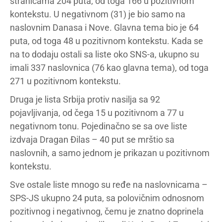
stranicama 204 puta, od toga 166 u pozitivnom
kontekstu. U negativnom (31) je bio samo na
naslovnim Danasa i Nove. Glavna tema bio je 64
puta, od toga 48 u pozitivnom kontekstu. Kada se
na to dodaju ostali sa liste oko SNS-a, ukupno su
imali 337 naslovnica (76 kao glavna tema), od toga
271 u pozitivnom kontekstu.
Druga je lista Srbija protiv nasilja sa 92
pojavljivanja, od čega 15 u pozitivnom a 77 u
negativnom tonu. Pojedinačno se sa ove liste
izdvaja Dragan Đilas – 40 put se mrštio sa
naslovnih, a samo jednom je prikazan u pozitivnom
kontekstu.
Sve ostale liste mnogo su ređe na naslovnicama –
SPS-JS ukupno 24 puta, sa polovičnim odnosnom
pozitivnog i negativnog, čemu je znatno doprinela