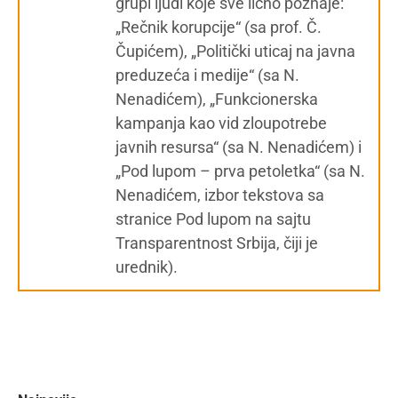
grupi ljudi koje sve lično poznaje:
„Rečnik korupcije“ (sa prof. Č.
Čupićem), „Politički uticaj na javna
preduzeća i medije“ (sa N.
Nenadićem), „Funkcionerska
kampanja kao vid zloupotrebe
javnih resursa“ (sa N. Nenadićem) i
„Pod lupom – prva petoletka“ (sa N.
Nenadićem, izbor tekstova sa
stranice Pod lupom na sajtu
Transparentnost Srbija, čiji je
urednik).