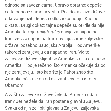
odnose sa saveznicama. Upravo obratno: depeše
će te odnose samo učvrstiti. Prvi dokaz: sve države
otkrivanje ovih depeša odlučno osuđuju. Kao po
diktatu. Drugi dokaz: tajne depeše su otkrile da nije
Amerika ta koja
unilateralno
navija za napad na
Iran, već za napad na Iran navijaju same zaljevske
države, posebno Saudijska Arabija – od Amerike
takoreći zahtijevaju da napadne Iran. Vidite:
zaljevske države, klijentice Amerike, znaju što hoće
Amerika, ili bolje rečeno, što Amerika očekuje da od
nje zahtijevaju. Isto kao što je Pahor znao što
Amerika očekuje da od nje zahtijeva – susret s
Obamom.
A zašto zaljevske države žele da Amerika udari
Iran? Jer ne žele da Iran postane glavni u Zaljevu.
Svaka od njih želi biti glavna u Zaljevu, zaljevska