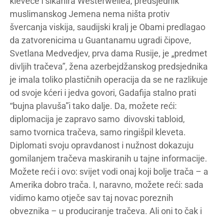
kleveće i šikanira Westerwellea, predsjednik
muslimanskog Jemena nema ništa protiv
švercanja viskija, saudijski kralj je Obami predlagao
da zatvorenicima u Guantanamu ugradi čipove,
Svetlana Medvedjev, prva dama Rusije, je „predmet
divljih tračeva”, žena azerbejdžanskog predsjednika
je imala toliko plastičnih operacija da se ne razlikuje
od svoje kćeri i jedva govori, Gadafija stalno prati
“bujna plavuša”i tako dalje. Da, možete reći:
diplomacija je zapravo samo divovski tabloid,
samo tvornica tračeva, samo ringišpil kleveta.
Diplomati svoju opravdanost i nužnost dokazuju
gomilanjem tračeva maskiranih u tajne informacije.
Možete reći i ovo: svijet vodi onaj koji bolje trača – a
Amerika dobro trača. I, naravno, možete reći: sada
vidimo kamo otječe sav taj novac poreznih
obveznika – u produciranje tračeva. Ali oni to čak i