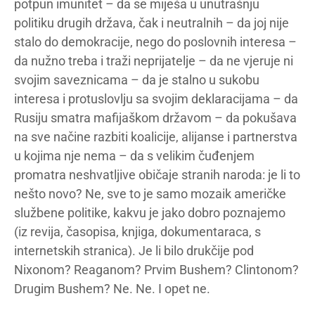
potpun imunitet – da se miješa u unutrašnju
politiku drugih država, čak i neutralnih – da joj nije
stalo do demokracije, nego do poslovnih interesa –
da nužno treba i traži neprijatelje – da ne vjeruje ni
svojim saveznicama – da je stalno u sukobu
interesa i protuslovlju sa svojim deklaracijama – da
Rusiju smatra mafijaškom državom – da pokušava
na sve načine razbiti koalicije, alijanse i partnerstva
u kojima nje nema – da s velikim čuđenjem
promatra neshvatljive običaje stranih naroda: je li to
nešto novo? Ne, sve to je samo mozaik američke
službene politike, kakvu je jako dobro poznajemo
(iz revija, časopisa, knjiga, dokumentaraca, s
internetskih stranica). Je li bilo drukčije pod
Nixonom? Reaganom? Prvim Bushem? Clintonom?
Drugim Bushem? Ne. Ne. I opet ne.