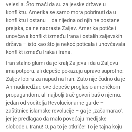
velesila. Što znači da su zaljevske države u
konfliktu. Amerika se samo mora pobrinuti da u
konfliktu i ostanu – da nijedna od njih ne postane
prejaka, da ne nadraste Zaljev. Amerika potiče i
unovčava konflikt između Irana i ostalih zaljevskih
država – isto kao što je nekoć poticala i unovčavala
konflikt između Iraka i Irana.
Iran stalno glumi da je kralj Zaljeva i da u Zaljevu
ima potporu, ali depeše pokazuju upravo suprotno:
Zaljev lobira za napad na Iran. Zato nije čudno da je
Ahmadinedžad ove depeše proglasio američkom
propagandom; ali najbolji trač govori baš o njemu:
jedan od voditelja Revolucionarne garde –
zaštitnice islamske revolucije – ga je „zašamarao”,
jer je predlagao da malo povećaju medijske
slobode u Iranu! O, pa to je otkriće! To je tajna koju