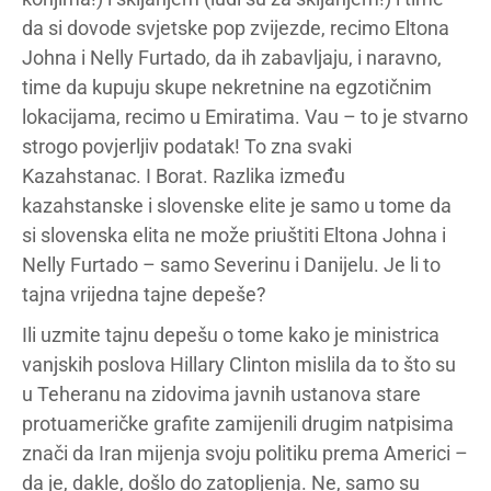
da si dovode svjetske pop zvijezde, recimo Eltona
Johna i Nelly Furtado, da ih zabavljaju, i naravno,
time da kupuju skupe nekretnine na egzotičnim
lokacijama, recimo u Emiratima. Vau – to je stvarno
strogo povjerljiv podatak! To zna svaki
Kazahstanac. I Borat. Razlika između
kazahstanske i slovenske elite je samo u tome da
si slovenska elita ne može priuštiti Eltona Johna i
Nelly Furtado – samo Severinu i Danijelu. Je li to
tajna vrijedna tajne depeše?
Ili uzmite tajnu depešu o tome kako je ministrica
vanjskih poslova Hillary Clinton mislila da to što su
u Teheranu na zidovima javnih ustanova stare
protuameričke grafite zamijenili drugim natpisima
znači da Iran mijenja svoju politiku prema Americi –
da je, dakle, došlo do zatopljenja. Ne, samo su