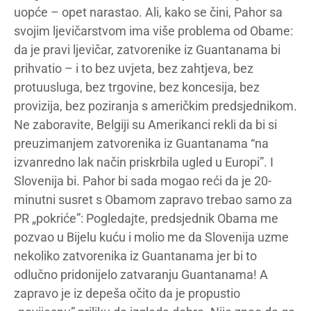
uopće – opet narastao. Ali, kako se čini, Pahor sa
svojim ljevičarstvom ima više problema od Obame:
da je pravi ljevičar, zatvorenike iz Guantanama bi
prihvatio – i to bez uvjeta, bez zahtjeva, bez
protuusluga, bez trgovine, bez koncesija, bez
provizija, bez poziranja s američkim predsjednikom.
Ne zaboravite, Belgiji su Amerikanci rekli da bi si
preuzimanjem zatvorenika iz Guantanama “na
izvanredno lak način priskrbila ugled u Europi”. I
Slovenija bi. Pahor bi sada mogao reći da je 20-
minutni susret s Obamom zapravo trebao samo za
PR „pokriće”: Pogledajte, predsjednik Obama me
pozvao u Bijelu kuću i molio me da Slovenija uzme
nekoliko zatvorenika iz Guantanama jer bi to
odlučno pridonijelo zatvaranju Guantanama! A
zapravo je iz depeša očito da je propustio