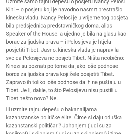
Uzmite samo tajnu depešu o posjetu Nancy Pelosi
Kini – o posjetu koji je navodno nasmrt prestrašio
kinesku vladu. Nancy Pelosi je u vrijeme tog posjeta
bila predsjednica predstavničkog doma, alias
Speaker of the House, a ujedno je bila na glasu kao
borac za ljudska prava – i Pelosijeva je htjela
posjetiti Tibet. Jasno, kineska vlada je napravila
sve da Pelosijeva ne posjeti Tibet. Ništa neobično:
Kinezi su poznati po tome da jako loše podnose
borce za ljudska prava koji žele posjetiti Tibet.
Zapravo ih toliko loše podnose da ih ne puštaju u
Tibet. Je li, dakle, to što Pelosijevu nisu pustili u
Tibet nešto novo? Ne.
Ili uzmite tajnu depešu o bakanalijama
kazahstanske političke elite. Čime si daju oduška
kazahstanski političari? Jahanjem (ludi su za
konjima!) i skijanjem (ludi su za skijanjem!) i time