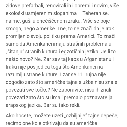
zidove prefarbali, renovirali ih i opremili novim, više
ekološki usmjerenim sloganima – Teheran se,
naime, guši u onečišćenom zraku. Više se boje
smoga, nego Amerike. I ne, to ne znači da je Irak
promijenio svoju politiku prema Americi. To znači
samo da Amerikanci imaju strašnih problema u
„čitanju” stranih kultura i egzotičnih jezika. Je li to
nešto novo? Ne. Zar sav taj kaos u Afganistanu i
Iraku nije posljedica toga što Amerikanci na
razumiju strane kulture. I zar se 11. rujna nije
dogodio zato što američke tajne službe nisu znale
povezati sve točke? Ne zaboravite: nisu ih znali
povezati zato što su imali premalo poznavatelja
arapskog jezika. Bar su tako rekli.
Ako hoćete, možete uzeti „ozbiljnije” tajne depeše,
recimo one koje otkrivaju da su američke