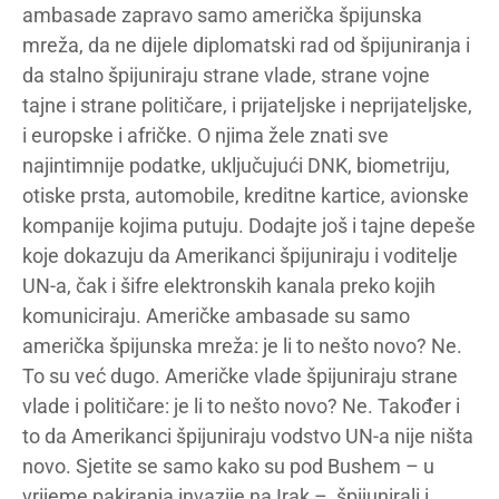
ambasade zapravo samo američka špijunska
mreža, da ne dijele diplomatski rad od špijuniranja i
da stalno špijuniraju strane vlade, strane vojne
tajne i strane političare, i prijateljske i neprijateljske,
i europske i afričke. O njima žele znati sve
najintimnije podatke, uključujući DNK, biometriju,
otiske prsta, automobile, kreditne kartice, avionske
kompanije kojima putuju. Dodajte još i tajne depeše
koje dokazuju da Amerikanci špijuniraju i voditelje
UN-a, čak i šifre elektronskih kanala preko kojih
komuniciraju. Američke ambasade su samo
američka špijunska mreža: je li to nešto novo? Ne.
To su već dugo. Američke vlade špijuniraju strane
vlade i političare: je li to nešto novo? Ne. Također i
to da Amerikanci špijuniraju vodstvo UN-a nije ništa
novo. Sjetite se samo kako su pod Bushem – u
vrijeme pakiranja invazije na Irak – špijunirali i