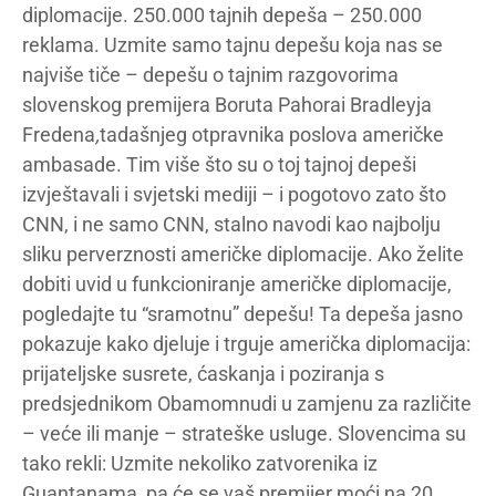
diplomacije. 250.000 tajnih depeša – 250.000
reklama. Uzmite samo tajnu depešu koja nas se
najviše tiče – depešu o tajnim razgovorima
slovenskog premijera Boruta Pahorai Bradleyja
Fredena
,
tadašnjeg otpravnika poslova američke
ambasade. Tim više što su o toj tajnoj depeši
izvještavali i svjetski mediji – i pogotovo zato što
CNN, i ne samo CNN, stalno navodi kao najbolju
sliku perverznosti američke diplomacije. Ako želite
dobiti uvid u funkcioniranje američke diplomacije,
pogledajte tu “sramotnu” depešu! Ta depeša jasno
pokazuje kako djeluje i trguje američka diplomacija:
prijateljske susrete, ćaskanja i poziranja s
predsjednikom Obamomnudi u zamjenu za različite
– veće ili manje – strateške usluge. Slovencima su
tako rekli: Uzmite nekoliko zatvorenika iz
Guantanama, pa će se vaš premijer moći na 20