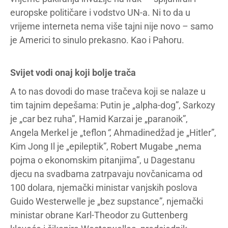
europske političare i vodstvo UN-a. Ni to da u
vrijeme interneta nema više tajni nije novo – samo
je Americi to sinulo prekasno. Kao i Pahoru.
Svijet vodi onaj koji bolje trača
A to nas dovodi do mase tračeva koji se nalaze u
tim tajnim depešama: Putin je „alpha-dog”, Sarkozy
je „car bez ruha”, Hamid Karzai je „paranoik”,
Angela Merkel je „teflon
“
, Ahmadinedžad je „Hitler”,
Kim Jong Il je „epileptik”, Robert Mugabe „nema
pojma o ekonomskim pitanjima”, u Dagestanu
djecu na svadbama zatrpavaju novčanicama od
100 dolara, njemački ministar vanjskih poslova
Guido Westerwelle je „bez supstance”, njemački
ministar obrane Karl-Theodor zu Guttenberg