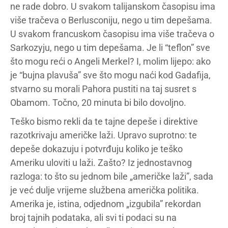
ne rade dobro. U svakom talijanskom časopisu ima
više tračeva o Berlusconiju, nego u tim depešama.
U svakom francuskom časopisu ima više tračeva o
Sarkozyju, nego u tim depešama. Je li “teflon” sve
što mogu reći o Angeli Merkel? I, molim lijepo: ako
je “bujna plavuša” sve što mogu naći kod Gadafija,
stvarno su morali Pahora pustiti na taj susret s
Obamom. Točno, 20 minuta bi bilo dovoljno.
Teško bismo rekli da te tajne depeše i direktive
razotkrivaju američke laži. Upravo suprotno: te
depeše dokazuju i potvrđuju koliko je teško
Ameriku uloviti u laži. Zašto? Iz jednostavnog
razloga: to što su jednom bile „američke laži”, sada
je već dulje vrijeme službena američka politika.
Amerika je, istina, odjednom „izgubila” rekordan
broj tajnih podataka, ali svi ti podaci su na