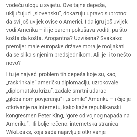
vodeću ulogu u svijetu. Ove tajne depeše,
uključujući „slovensku”, dokazuju upravo suprotno:
da svi još uvijek ovise o Americi. I da igru još uvijek
vodi Amerika – ili je barem pokušava voditi, pa što
košta da košta. Arogantna? Uzvišena? Svakako:
premijer male europske države mora je moljakati
da se slika s njenim predsjednikom. Ali: je li to nešto
novo?
I tu je najveći problem tih depeša koje su, kao,
„raskrinkale” američku diplomaciju, uzrokovale
„diplomatsku krizu”, zadale smrtni udarac
„globalnom povjerenju” i „slomile” Ameriku – i čije je
otkrivanje na internetu, kako kaže republikanski
kongresmen Peter King, “gore od vojnog napada na
Ameriku”. Ili bolje rečeno: internetska stranica
WikiLeaks, koja sada najavljuje otkrivanje