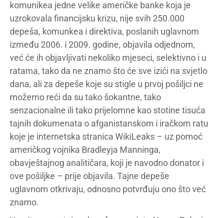
komunikea jedne velike američke banke koja je
uzrokovala financijsku krizu, nije svih 250.000
depeša, komunkea i direktiva, poslanih uglavnom
između 2006. i 2009. godine, objavila odjednom,
već će ih objavljivati nekoliko mjeseci, selektivno i u
ratama, tako da ne znamo što će sve izići na svjetlo
dana, ali za depeše koje su stigle u prvoj pošiljci ne
možemo reći da su tako šokantne, tako
senzacionalne ili tako prijelomne kao stotine tisuća
tajnih dokumenata o afganistanskom i iračkom ratu
koje je internetska stranica WikiLeaks – uz pomoć
američkog vojnika Bradleyja Manninga,
obavještajnog analitičara, koji je navodno donator i
ove pošiljke – prije objavila. Tajne depeše
uglavnom otkrivaju, odnosno potvrđuju ono što već
znamo.