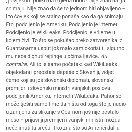
„povijesnu” priliku da izgleda dobro. Nije znao da ga
snimaju. Nije znao da će to jednom biti objavljeno –
i to čovjek koji se stalno ponaša kao da ga snimaju.
Eto, podcijenio je Ameriku. Podcijenio je internet.
Podcijenio je WikiLeaks. Podcijenio je vrijeme u
kojem živi. To što se pokušao preko zatvorenika iz
Guantanama usput još malo sam okoristiti, sigurno
mu neće dignuti rejtinge u očima ljevice.
Au
contraire.
Ali to je samo početak: kad WikiLeaks
objelodani i preostale depeše o Sloveniji, vidjet
ćemo koji su još slovenski diplomati, slovenski
premijeri i slovenski ministri vanjskih poslova
podcijenili Ameriku, internet i WikiLeaks. Pahor se
može tješiti samo time da ništa od toga što je nudio
u zamjenu za slikanje s Obamom još nije postalo
meso – prijašnji premijeri i vanjski ministri možda
neće imati tu sreću. Tko zna što su Americi dali u