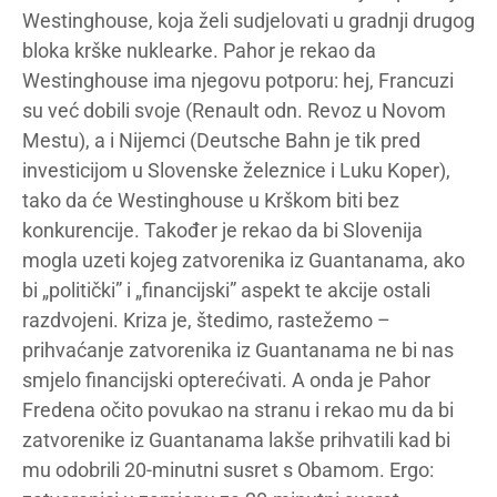
Westinghouse, koja želi sudjelovati u gradnji drugog
bloka krške nuklearke. Pahor je rekao da
Westinghouse ima njegovu potporu: hej, Francuzi
su već dobili svoje (Renault odn. Revoz u Novom
Mestu), a i Nijemci (Deutsche Bahn je tik pred
investicijom u Slovenske železnice i Luku Koper),
tako da će Westinghouse u Krškom biti bez
konkurencije. Također je rekao da bi Slovenija
mogla uzeti kojeg zatvorenika iz Guantanama, ako
bi „politički” i „financijski” aspekt te akcije ostali
razdvojeni. Kriza je, štedimo, rastežemo –
prihvaćanje zatvorenika iz Guantanama ne bi nas
smjelo financijski opterećivati. A onda je Pahor
Fredena očito povukao na stranu i rekao mu da bi
zatvorenike iz Guantanama lakše prihvatili kad bi
mu odobrili 20-minutni susret s Obamom. Ergo: