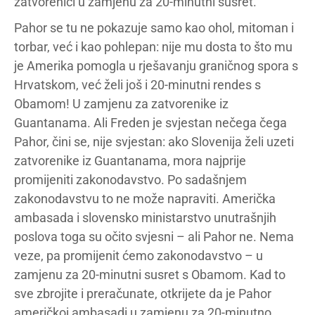
zatvorenici u zamjenu za 20-minutni susret.
Pahor se tu ne pokazuje samo kao ohol, mitoman i
torbar, već i kao pohlepan: nije mu dosta to što mu
je Amerika pomogla u rješavanju graničnog spora s
Hrvatskom, već želi još i 20-minutni rendes s
Obamom! U zamjenu za zatvorenike iz
Guantanama. Ali Freden je svjestan nečega čega
Pahor, čini se, nije svjestan: ako Slovenija želi uzeti
zatvorenike iz Guantanama, mora najprije
promijeniti zakonodavstvo. Po sadašnjem
zakonodavstvu to ne može napraviti. Američka
ambasada i slovensko ministarstvo unutrašnjih
poslova toga su očito svjesni – ali Pahor ne. Nema
veze, pa promijenit ćemo zakonodavstvo – u
zamjenu za 20-minutni susret s Obamom. Kad to
sve zbrojite i preračunate, otkrijete da je Pahor
američkoj ambasadi u zamjenu za 20-minutno