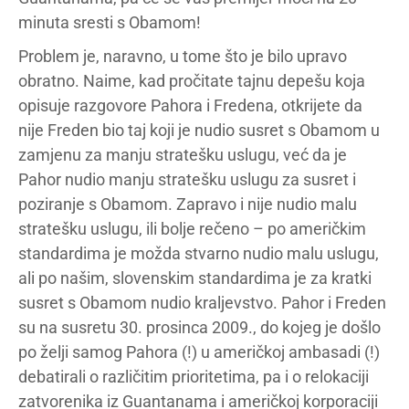
minuta sresti s Obamom!
Problem je, naravno, u tome što je bilo upravo
obratno. Naime, kad pročitate tajnu depešu koja
opisuje razgovore Pahora i Fredena, otkrijete da
nije Freden bio taj koji je nudio susret s Obamom u
zamjenu za manju stratešku uslugu, već da je
Pahor nudio manju stratešku uslugu za susret i
poziranje s Obamom. Zapravo i nije nudio malu
stratešku uslugu, ili bolje rečeno – po američkim
standardima je možda stvarno nudio malu uslugu,
ali po našim, slovenskim standardima je za kratki
susret s Obamom nudio kraljevstvo. Pahor i Freden
su na susretu 30. prosinca 2009., do kojeg je došlo
po želji samog Pahora (!) u američkoj ambasadi (!)
debatirali o različitim prioritetima, pa i o relokaciji
zatvorenika iz Guantanama i američkoj korporaciji