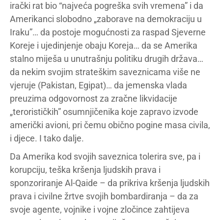
irački rat bio “najveća pogreška svih vremena” i da
Amerikanci slobodno „zaborave na demokraciju u
Iraku”… da postoje mogućnosti za raspad Sjeverne
Koreje i ujedinjenje obaju Koreja… da se Amerika
stalno miješa u unutrašnju politiku drugih država…
da nekim svojim strateškim saveznicama više ne
vjeruje (Pakistan, Egipat)… da jemenska vlada
preuzima odgovornost za zračne likvidacije
„terorističkih” osumnjičenika koje zapravo izvode
američki avioni, pri čemu obično pogine masa civila,
i djece. I tako dalje.
Da Amerika kod svojih saveznica tolerira sve, pa i
korupciju, teška kršenja ljudskih prava i
sponzoriranje Al-Qaide – da prikriva kršenja ljudskih
prava i civilne žrtve svojih bombardiranja – da za
svoje agente, vojnike i vojne zločince zahtijeva