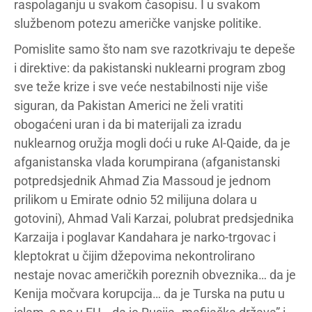
raspolaganju u svakom časopisu. I u svakom
službenom potezu američke vanjske politike.
Pomislite samo što nam sve razotkrivaju te depeše
i direktive: da pakistanski nuklearni program zbog
sve teže krize i sve veće nestabilnosti nije više
siguran, da Pakistan Americi ne želi vratiti
obogaćeni uran i da bi materijali za izradu
nuklearnog oružja mogli doći u ruke Al-Qaide, da je
afganistanska vlada korumpirana (afganistanski
potpredsjednik Ahmad Zia Massoud je jednom
prilikom u Emirate odnio 52 milijuna dolara u
gotovini), Ahmad Vali Karzai, polubrat predsjednika
Karzaija i poglavar Kandahara je narko-trgovac i
kleptokrat u čijim džepovima nekontrolirano
nestaje novac američkih poreznih obveznika… da je
Kenija močvara korupcija… da je Turska na putu u