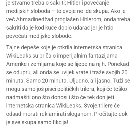
je stvarno trebalo sakriti: Hitler i povećanje
medijskih sloboda – to dvoje ne ide skupa. Ako je
već Ahmadinedžad proglašen Hitlerom, onda treba
sakriti da je kod kuće dobio udarac jer je htio
povećati medijske slobode.
Tajne depeše koje je otkrila internetska stranica
WikiLeaks su priča o imperijalnim fantazijama
Amerike i zemljama koje se lijepe na njih. Ponekad
se odupru, ali onda se uvijek vrate i traže svojih 20
minuta. Samo 20 minuta. Uljudno, ali jasno. Tuži se
mogu samo još pisci političkih trilera, koji će teško
nadmašiti ono što donosi i što će tek donijeti
internetska stranica WikiLeaks. Svoje trilere će
odsad morati reklamirati sloganom: Pročitajte dok
je sve skupa samo fikcija!