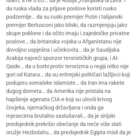
islam, a ne u EU… da je Rusija „mafijaška država” i
da ruska vlada za prljave poslove koristi rusko
podzemlje… da su ruski premijer Putin i talijanski
premijer Berlusconi jako bliski, da razmjenjuju jako
skupe poklone i da očito imaju i zajedničke privatne
poslove… da britanska vojska u Afganistanu nije
dovoljno uspješna i učinkovita… da je Saudijska
Arabija najveći sponzor terorističkih grupa, i Al-
Qaide… da u borbi protiv terorizma u regiji nitko nije
gori od Katara… da su eritrejski političari lažljivci koji
podupiru somalske islamiste… da Iran ima rakete
dugog dometa… da Amerika nije pristala na
hapšenje agenata CIA-e koji su ulovili krivog
čovjeka, njemačkog državljana i onda ga
mjesecima brutalno saslušavali… da je sirijski
predsjednik prekršio obećanje da neće više slati
oružje Hezbolahu… da predsjednik Egipta misli da je