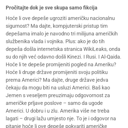
Pročitajte dok je sve skupa samo fikcija
Hoće li ove depeše ugroziti američku nacionalnu
sigurnost? Ma dajte, kompjuterski pristup tim
depešama imalo je navodno tri milijuna američkih
službenika vlada i vojnika. Plus: ako je do tih
depeša došla internetska stranica WikiLeaks, onda
su do njih već odavno došli Kinezi. I Rusi. I Al-Qaida.
Hoće li te depeše promijeniti pogled na Ameriku?
Hoće li druge države promijeniti svoju politiku
prema Americi? Ma dajte, druge države jedva
čekaju da mogu biti na usluzi Americi. Baš kao
Jemen s veseljem preuzimaju odgovornost za
američke prljave poslove – samo da ugode
Americi. U dobru i u zlu. Amerika više ne treba
lagati – drugi lažu umjesto nje. To je i odgovor na
pitanje hoće li ove depeše pokvariti američke