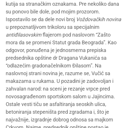
kutija sa stranačkim oznakama. Pre nekoliko dana
su ponovo bile dole, pod mojim prozorom.
Ispostavilo se da dele novi broj
Voždovačkih novina
u prepoznatljivom trikoloru sa specijalnim
antiđilasovskim
flajerom pod naslovom “Zašto
mora da se promeni Statut grada Beograda”. Kao
odgovor, ponuđena je jednosmerna prepiska
predsednika opštine dr Dragana Vukanića sa
“odlazećim gradonačelnikom Đilasom”. Na
naslovnoj strani novina je, razume se, Vučić sa
makazama u rukama. U pozadini je zadovoljan i
zahvalan narod: na sceni je rezanje vrpce pred
novosagrađenom sportskom salom u Jajincima.
Ostale vesti tiču se asfaltiranja seoskih ulica,
betoniranja stepeništa pred zgradama i, što je
najvažnije, izgradnje dobrog odnosa sa majkom
Crkvom. Naime, predsednik opštine postao je