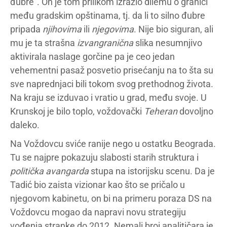
đubre”. On je tom prilikom izrazio dilemu o granici
među gradskim opštinama, tj. da li to silno đubre
pripada
njihovima
ili
njegovima
. Nije bio siguran, ali
mu je ta strašna
izvangranična
slika nesumnjivo
aktivirala naslage gorčine pa je ceo jedan
vehementni pasaž posvetio prisećanju na to šta su
sve naprednjaci bili tokom svog prethodnog života.
Na kraju se izduvao i vratio u grad, među svoje. U
Krunskoj je bilo toplo, voždovački
Teheran
dovoljno
daleko.
Na Voždovcu sviće ranije nego u ostatku Beograda.
Tu se najpre pokazuju slabosti starih struktura i
politička avangarda
stupa na istorijsku scenu. Da je
Tadić bio zaista vizionar kao što se pričalo u
njegovom kabinetu, on bi na primeru poraza DS na
Voždovcu mogao da napravi novu strategiju
vođenja stranke do 2012. Nemali broj analitičara je