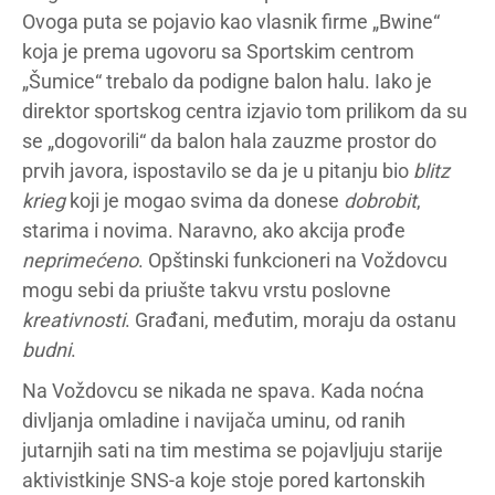
Ovoga puta se pojavio kao vlasnik firme „Bwine“
koja je prema ugovoru sa Sportskim centrom
„Šumice“ trebalo da podigne balon halu. Iako je
direktor sportskog centra izjavio tom prilikom da su
se „dogovorili“ da balon hala zauzme prostor do
prvih javora, ispostavilo se da je u pitanju bio
blitz
krieg
koji je mogao svima da donese
dobrobit
,
starima i novima. Naravno, ako akcija prođe
neprimećeno
. Opštinski funkcioneri na Voždovcu
mogu sebi da priušte takvu vrstu poslovne
kreativnosti
. Građani, međutim, moraju da ostanu
budni
.
Na Voždovcu se nikada ne spava. Kada noćna
divljanja omladine i navijača uminu, od ranih
jutarnjih sati na tim mestima se pojavljuju starije
aktivistkinje SNS-a koje stoje pored kartonskih