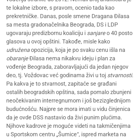
te lokalne izbore, s pravom, ocenio tada kao
prekretničke. Danas, posle smene Dragana Đilasa
sa mesta gradonačelnika Beograda, DS i LDP
ugovaraju predizbornu koaliciju i
sanjare
o 40 posto
glasova u ovoj opštini. Takođe, misle kako
udružena
opozicija, koja je po svaku cenu išla na
obaranje
Đilasa nema nikakvu ideju i plan za
vođenje Beograda, zaboravljajući da jedan njegov
deo, tj. Voždovac već godinama živi u toj
stvarnosti
.
Pa kakva je to stvarnost, zapitaće se građani
ostalih beogradskih opština, sada pomalo zbunjeni
neočekivanim interregnumom i još bezizglednijom
budućnošću. Najpre se mora imati u vidu činjenica
da je ovde DSS nastavio da živi punim plućima.
Njihove kadrove je moguće videti na takmičenjima
u Sportskom centru „Šumice“, ispred marketa na