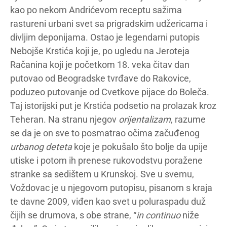
kao po nekom Andrićevom receptu sažima
rastureni urbani svet sa prigradskim udžericama i
divljim deponijama. Ostao je legendarni putopis
Nebojše Krstića koji je, po ugledu na Jeroteja
Račanina koji je početkom 18. veka čitav dan
putovao od Beogradske tvrđave do Rakovice,
poduzeo putovanje od Cvetkove pijace do Boleča.
Taj istorijski put je Krstića podsetio na prolazak kroz
Teheran. Na stranu njegov
orijentalizam
, razume
se da je on sve to posmatrao očima začuđenog
urbanog deteta
koje je pokušalo što bolje da upije
utiske i potom ih prenese rukovodstvu poražene
stranke sa sedištem u Krunskoj. Sve u svemu,
Voždovac je u njegovom putopisu, pisanom s kraja
te davne 2009, viđen kao svet u poluraspadu duž
čijih se drumova, s obe strane, “
in continuo
niže