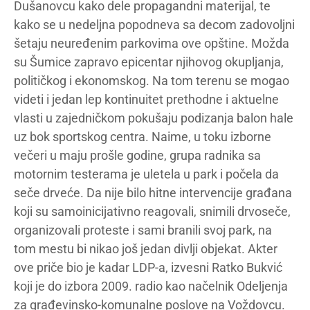
Dušanovcu kako dele propagandni materijal, te
kako se u nedeljna popodneva sa decom zadovoljni
šetaju neuređenim parkovima ove opštine. Možda
su Šumice zapravo epicentar njihovog okupljanja,
političkog i ekonomskog. Na tom terenu se mogao
videti i jedan lep kontinuitet prethodne i aktuelne
vlasti u zajedničkom pokušaju podizanja balon hale
uz bok sportskog centra. Naime, u toku izborne
večeri u maju prošle godine, grupa radnika sa
motornim testerama je uletela u park i počela da
seče drveće. Da nije bilo hitne intervencije građana
koji su samoinicijativno reagovali, snimili drvoseče,
organizovali proteste i sami branili svoj park, na
tom mestu bi nikao još jedan divlji objekat. Akter
ove priče bio je kadar LDP-a, izvesni Ratko Bukvić
koji je do izbora 2009. radio kao načelnik Odeljenja
za građevinsko-komunalne poslove na Voždovcu.