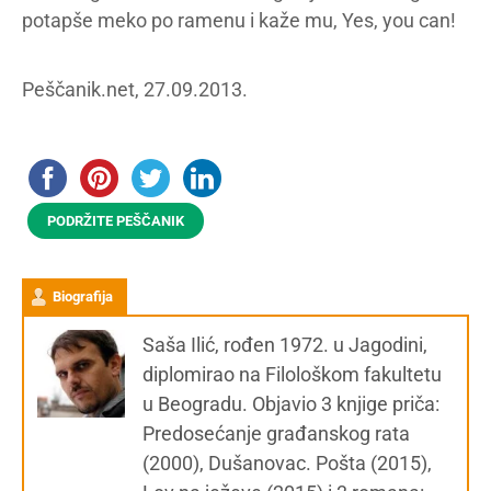
potapše meko po ramenu i kaže mu, Yes, you can!
Peščanik.net, 27.09.2013.
PODRŽITE PEŠČANIK
Biografija
Saša Ilić, rođen 1972. u Jagodini,
diplomirao na Filološkom fakultetu
u Beogradu. Objavio 3 knjige priča:
Predosećanje građanskog rata
(2000), Dušanovac. Pošta (2015),