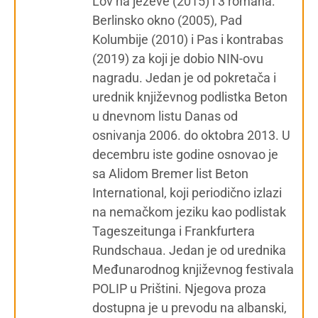
Lov na ježeve (2015) i 3 romana:
Berlinsko okno (2005), Pad
Kolumbije (2010) i Pas i kontrabas
(2019) za koji je dobio NIN-ovu
nagradu. Jedan je od pokretača i
urednik književnog podlistka Beton
u dnevnom listu Danas od
osnivanja 2006. do oktobra 2013. U
decembru iste godine osnovao je
sa Alidom Bremer list Beton
International, koji periodično izlazi
na nemačkom jeziku kao podlistak
Tageszeitunga i Frankfurtera
Rundschaua. Jedan je od urednika
Međunarodnog književnog festivala
POLIP u Prištini. Njegova proza
dostupna je u prevodu na albanski,