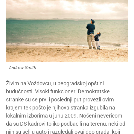
Andrew Smith
Živim na Voždovcu, u beogradskoj opštini
budućnosti. Visoki funkcioneri Demokratske
stranke su se prvi i poslednji put provezli ovim
krajem tek pošto je njihova stranka izgubila na
lokalnim izborima u junu 2009. Nošeni nevericom
da su DS kadrovi toliko podbacili na terenu, neki od
njih su seli u auto i razgledali ovaj deo grada, koji