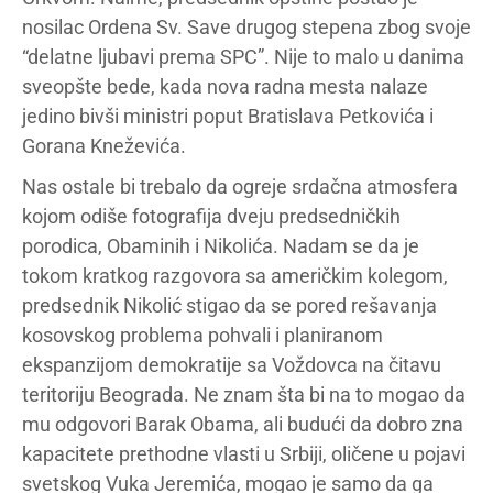
nosilac Ordena Sv. Save drugog stepena zbog svoje
“delatne ljubavi prema SPC”. Nije to malo u danima
sveopšte bede, kada nova radna mesta nalaze
jedino bivši ministri poput Bratislava Petkovića i
Gorana Kneževića.
Nas ostale bi trebalo da ogreje srdačna atmosfera
kojom odiše fotografija dveju predsedničkih
porodica, Obaminih i Nikolića. Nadam se da je
tokom kratkog razgovora sa američkim kolegom,
predsednik Nikolić stigao da se pored rešavanja
kosovskog problema pohvali i planiranom
ekspanzijom demokratije sa Voždovca na čitavu
teritoriju Beograda. Ne znam šta bi na to mogao da
mu odgovori Barak Obama, ali budući da dobro zna
kapacitete prethodne vlasti u Srbiji, oličene u pojavi
svetskog Vuka Jeremića, mogao je samo da ga